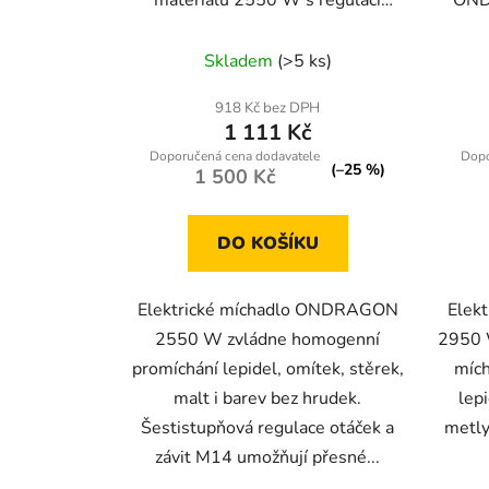
materiálů 2550 W s regulací
OND
otáček, závit M14
Průměrné
Skladem
(>5 ks)
hodnocení
produktu
918 Kč bez DPH
1 111 Kč
je
3,1
(–25 %)
1 500 Kč
z
5
DO KOŠÍKU
hvězdiček.
Elektrické míchadlo ONDRAGON
Elek
2550 W zvládne homogenní
2950 W
promíchání lepidel, omítek, stěrek,
mích
malt i barev bez hrudek.
lep
Šestistupňová regulace otáček a
metly
závit M14 umožňují přesné...