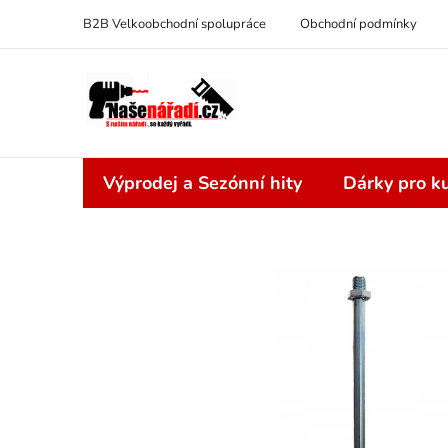
Přejít
B2B Velkoobchodní spolupráce
Obchodní podmínky
na
obsah
Výprodej a Sezónní hity
Dárky pro ku