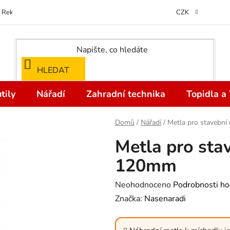
Reklamace
Kontakty
Doprava a Platba
Odstoupení od kupní
CZK
HLEDAT
tily
Nářadí
Zahradní technika
Topidla a
Domů
/
Nářadí
/
Metla pro stavebn
Metla pro sta
120mm
Průměrné
Neohodnoceno
Podrobnosti ho
hodnocení
Značka:
Nasenaradi
produktu
je