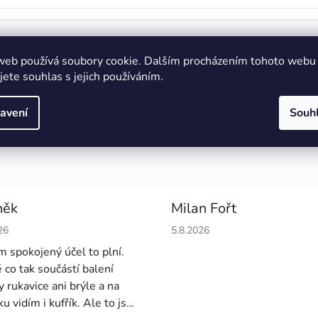
web používá soubory cookie. Dalším procházením tohoto webu
jete souhlas s jejich používáním.
avení
Souh
adit s výběrem,
zavolejte nám – rádi pomůžeme!
📞😊
něk
Milan Fořt
cení obchodu je 4 z 5 hvězdiček.
Hodnocení obchodu je 5 z 5 
26
5.8.2026
em spokojený účel to plní.
é co tak součástí balení
y rukavice ani brýle a na
u vidím i kufřík. Ale to jsou