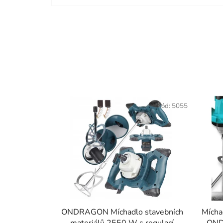
takov
náhra
být. 
den t
Kód:
5055
ONDRAGON Míchadlo stavebních
Mícha