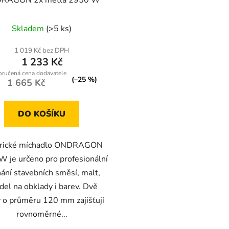
RAGON 2x metla 2950 W
Průměrné
Skladem
(>5 ks)
hodnocení
produktu
1 019 Kč bez DPH
1 233 Kč
je
4,0
(–25 %)
1 665 Kč
z
5
DO KOŠÍKU
hvězdiček.
trické míchadlo ONDRAGON
 je určeno pro profesionální
ání stavebních směsí, malt,
idel na obklady i barev. Dvě
 o průměru 120 mm zajišťují
rovnoměrné...