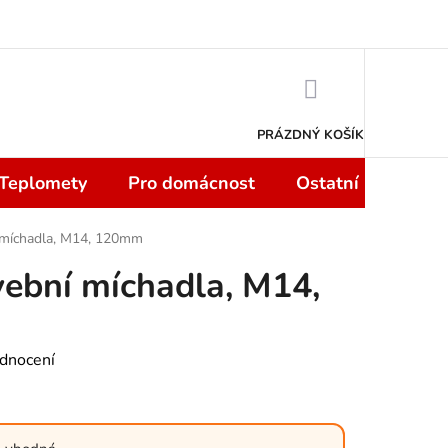
 smlouvy do 14 dní
Podmínky ochrany osobních údajů
Moje objedn
NÁKUPNÍ
KOŠÍK
PRÁZDNÝ KOŠÍK
 Teplomety
Pro domácnost
Ostatní
Sport
í míchadla, M14, 120mm
vební míchadla, M14,
dnocení