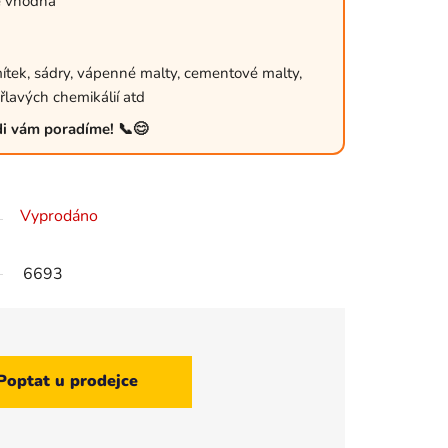
je vhodná
mítek, sádry, vápenné malty, cementové malty,
řlavých chemikálií atd
ádi vám poradíme! 📞😊
Vyprodáno
6693
Poptat u prodejce