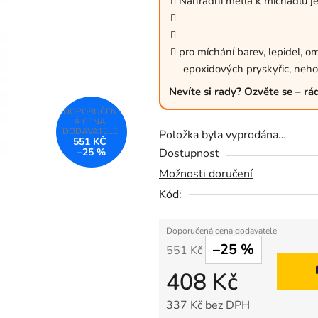
Náhradní metla k míchadlu 
0,0
z
5
pro míchání barev, lepidel, o
epoxidových pryskyřic, neho
hvězdiček.
Nevíte si rady? Ozvěte se – r
Položka byla vyprodána…
551 KČ
–25 %
Dostupnost
Možnosti doručení
Kód:
–25 %
551 Kč
408 Kč
337 Kč bez DPH