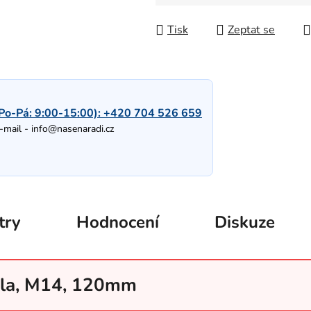
Měrná cena:
Tisk
Zeptat se
Po-Pá: 9:00-15:00):
+420 704 526 659
-mail -
info@nasenaradi.cz
try
Hodnocení
Diskuze
dla, M14, 120mm