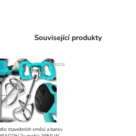
é detaily. Každopádně i víc
dních nožů u toho mohlo
Zatím to používám druhý
ak uvidíme dále
Související produkty
Kód:
6219
dlo stavebních směsí a barev