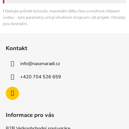
❗ Sledujte průměr kotouče, maximální délku řezu a možnost chlazení
vodou – tyto parametry určují vhodnost stroje pro váš projekt. Obrázky
jsou ilustrační.
Z
á
Kontakt
p
a
info
@
nasenaradi.cz
t
í
+420 704 526 659
Informace pro vás
B2B Velkoobchodní spolupráce