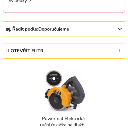
výsledky. ⚡
Ř
Řadit podle:
Doporučujeme
a
z
e
OTEVŘÍT FILTR
n
í
V
p
ý
r
p
o
i
d
s
u
p
k
r
t
Powermat Elektrická
o
ů
ruční řezačka na dlažbu
d