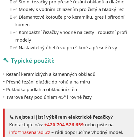
✅ Stolní řezačky pro přesné řezání obkladů a dlaždic
ý
✅ Modely s vodním chlazením pro čistý a hladký řez
p
✅ Diamantové kotouče pro keramiku, gres i přírodní
i
kámen
s
✅ Kompaktní řezačky vhodné na cesty i robustní profi
u
modely
✅ Nastavitelný úhel řezu pro šikmé a přesné řezy
🔨 Typické použití:
• Řezání keramických a kamenných obkladů
• Přesné řezání dlaždic do rohů a na míru
• Pokládka podlah a obkládání stěn
• Tvarové řezy pod úhlem 45° i rovné řezy
📞 Nejste si jistí výběrem elektrické řezačky?
Kontaktujte nás:
+420 704 526 659
nebo pište na
info@nasenaradi.cz
– rádi doporučíme vhodný model.