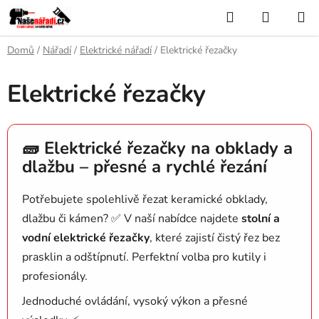
Přejít
Hledat
NÁKUP
na
KOŠÍK
obsah
Domů
/
Nářadí
/
Elektrické nářadí
/
Elektrické řezačky
Elektrické řezačky
🧱 Elektrické řezačky na obklady a
dlažbu – přesné a rychlé řezání
Potřebujete spolehlivě řezat keramické obklady,
dlažbu či kámen? ✅ V naší nabídce najdete
stolní a
vodní elektrické řezačky
, které zajistí čistý řez bez
prasklin a odštípnutí. Perfektní volba pro kutily i
profesionály.
Jednoduché ovládání, vysoký výkon a přesné