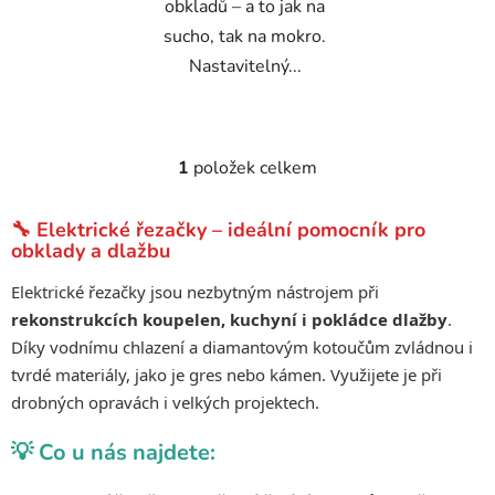
obkladů – a to jak na
sucho, tak na mokro.
Nastavitelný...
1
položek celkem
O
v
l
🔧 Elektrické řezačky – ideální pomocník pro
á
obklady a dlažbu
d
Elektrické řezačky jsou nezbytným nástrojem při
a
rekonstrukcích koupelen, kuchyní i pokládce dlažby
.
c
í
Díky vodnímu chlazení a diamantovým kotoučům zvládnou i
p
tvrdé materiály, jako je gres nebo kámen. Využijete je při
r
drobných opravách i velkých projektech.
v
k
💡 Co u nás najdete:
y
v