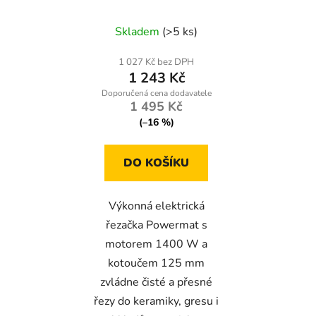
1400 W – kotouč 125
u
mm
Skladem
(>5 ks)
k
t
1 027 Kč bez DPH
ů
1 243 Kč
1 495 Kč
(–16 %)
DO KOŠÍKU
Výkonná elektrická
řezačka Powermat s
motorem 1400 W a
kotoučem 125 mm
zvládne čisté a přesné
řezy do keramiky, gresu i