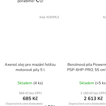
poradíme! 📞😊
Kód:
KONPIL5
K
Axenol olej pro mazání řetězu
Benzínová pila Power
motorové pily 5 l
PSP-6HP-PRO, 55 cm³
lišta
Skladem
(4 ks)
Skladem
(>5 ks
566 Kč bez DPH
2 160 Kč bez DPH
685 Kč
2 613 Kč