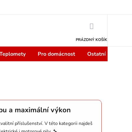
 smlouvy do 14 dní
Podmínky ochrany osobních údajů
Moje objedn
NÁKUPNÍ
KOŠÍK
PRÁZDNÝ KOŠÍK
 Teplomety
Pro domácnost
Ostatní
Sport
ržbu a maximální výkon
valitní příslušenství. V této kategorii najdeš
lektrické i motorové pily. 🔧