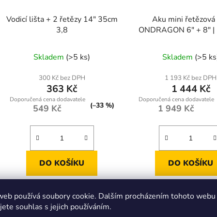
Vodicí lišta + 2 řetězy 14" 35cm
Aku mini řetězová 
3,8
ONDRAGON 6" + 8" |
baterie | kompletní
Průměrné
Průměr
Skladem
(>5 ks)
Skladem
(>5 ks
hodnocení
hodnoc
produktu
produk
300 Kč bez DPH
1 193 Kč bez DPH
363 Kč
1 444 Kč
je
je
5,0
5,0
(–33 %)
549 Kč
1 949 Kč
z
z
5
5
hvězdiček.
hvězdič
DO KOŠÍKU
DO KOŠÍKU
Odolná a přesná sada pro
Akumulátorová mini řetě
web používá soubory cookie. Dalším procházením tohoto webu
motorové a elektrické pily, ideální
ONDRAGON s lištami 6"
jete souhlas s jejich používáním.