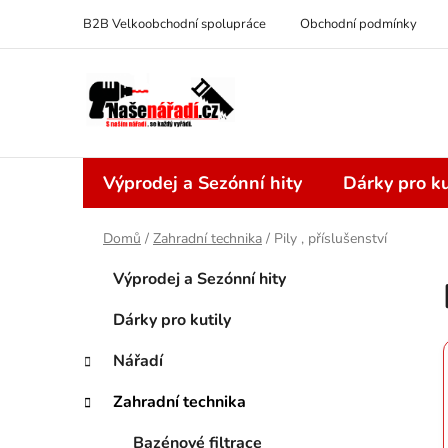
Přejít
B2B Velkoobchodní spolupráce
Obchodní podmínky
na
obsah
Výprodej a Sezónní hity
Dárky pro ku
Domů
/
Zahradní technika
/
Pily , příslušenství
P
K
Přeskočit
Výprodej a Sezónní hity
a
kategorie
o
t
s
Dárky pro kutily
e
t
g
Nářadí
r
o
a
r
Zahradní technika
i
n
e
Bazénové filtrace