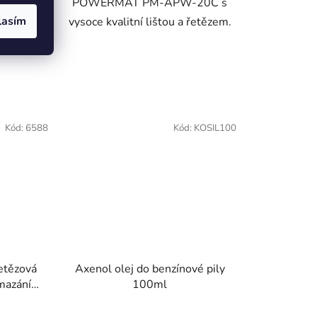
rořezávání
POWERMAT PM-APW-20C s
lasím
řípravu
vysoce kvalitní lištou a řetězem.
eva — bez
Kód:
6588
Kód:
KOSIL100
etězová
Axenol olej do benzínové pily
mazáním
100ml
terie
né