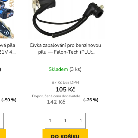
d
u
k
t
ů
vá pila
Cívka zapalování pro benzinovou
 21V 4Ah
pilu — Falon-Tech (PLU:
ý motor
FTCE5200)
Průměrné
)
Skladem
(3 ks)
hodnocení
produktu
87 Kč bez DPH
105 Kč
je
5,0
(–50 %)
(–26 %)
142 Kč
z
5
hvězdiček.
DO KOŠÍKU