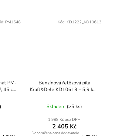
ód:
PM1548
Kód:
KD1222_KD10613
mat PM-
Benzínová řetězová pila
, 45 cm
Kraft&Dele KD10613 – 5,9 kW
+ kompletní příslušenství
)
Skladem
(>5 ks)
1 988 Kč bez DPH
2 405 Kč