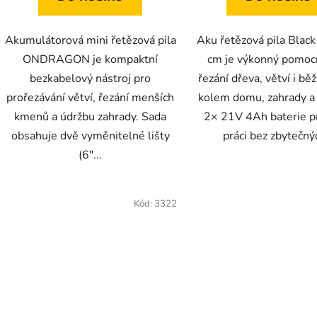
Akumulátorová mini řetězová pila
Aku řetězová pila Black
ONDRAGON je kompaktní
cm je výkonný pomoc
bezkabelový nástroj pro
řezání dřeva, větví i bě
prořezávání větví, řezání menších
kolem domu, zahrady a 
kmenů a údržbu zahrady. Sada
2× 21V 4Ah baterie pr
obsahuje dvě vyměnitelné lišty
práci bez zbytečnýc
(6"...
Kód:
3322