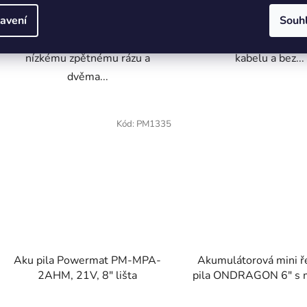
pro řezání dřeva, prořezávání
kompaktní nástroj pro p
avení
Souh
stromů a tesařské práceDíky
větví, ořez stromů a p
pevné ocelové konstrukci,
drobného palivového dř
nízkému zpětnému rázu a
kabelu a bez...
dvěma...
Kód:
PM1335
Aku pila Powermat PM-MPA-
Akumulátorová mini ř
2AHM, 21V, 8" lišta
pila ONDRAGON 6" s 
řetězu | 2× 36V ba
Průměr