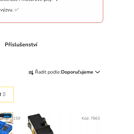
 výzvu. ✅
Příslušenství
Ř
Řadit podle:
Doporučujeme
a
z
e
R
n
í
p
Kód:
7159
Kód:
7863
r
o