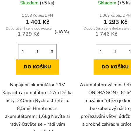
Skladem
(>5 ks)
Skladem
(>5 ks
hodnoc
produk
1 158 Kč bez DPH
1 069 Kč bez DPH
1 401 Kč
1 293 Kč
je
4,7
(–18 %)
1 729 Kč
1 746 Kč
z
5
hvězdič
DO KOŠÍKU
DO KOŠÍKU
Napájení: akumulátor 21V
Akumulátorová mini řetě
Kapacita akumulátoru: 2Ah Délka
ONDRAGON s 6" liš
lišty: 240mm Rychlost řetězu:
mazáním řetězu je ko
8,5m/s Hmotnost s
bezkabelový nástro
akumulátorem: 1,6kg Nevíte si
prořezávání větví, údrž
rady? Ozvěte se – rádi vám
a drobné zahradní práce