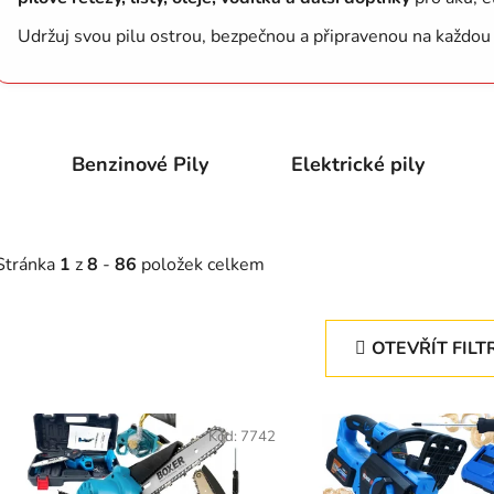
Udržuj svou pilu ostrou, bezpečnou a připravenou na každou
Benzinové Pily
Elektrické pily
Stránka
1
z
8
-
86
položek celkem
OTEVŘÍT FILT
V
ý
Kód:
7742
p