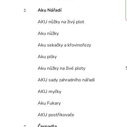
n
í
Aku Nářadí
p
AKU nůžky na živý plot
a
n
Aku nůžky
e
l
Aku sekačky a křovinořezy
Aku pilky
Aku nůžky na živé ploty
AKU sady zahradního nářadí
AKU myčky
Aku Fukary
AKU postřikovače
Čerpadla