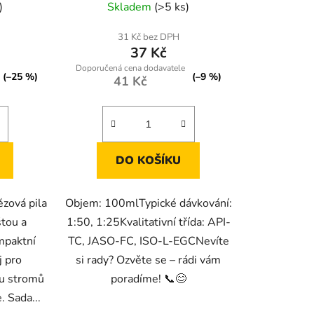
)
Skladem
(>5 ks)
ení
tu
31 Kč bez DPH
37 Kč
(–25 %)
(–9 %)
41 Kč
ek.
DO KOŠÍKU
zová pila
Objem: 100mlTypické dávkování:
tou a
1:50, 1:25Kvalitativní třída: API-
mpaktní
TC, JASO-FC, ISO-L-EGCNevíte
j pro
si rady? Ozvěte se – rádi vám
bu stromů
poradíme! 📞😊
. Sada...