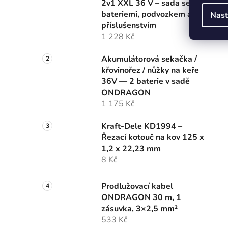
2v1 XXL 36 V – sada se 2
bateriemi, podvozkem a
Nast
příslušenstvím
1 228 Kč
Akumulátorová sekačka /
křovinořez / nůžky na keře
36V — 2 baterie v sadě
ONDRAGON
1 175 Kč
Kraft-Dele KD1994 –
Řezací kotouč na kov 125 x
1,2 x 22,23 mm
8 Kč
Prodlužovací kabel
ONDRAGON 30 m, 1
zásuvka, 3×2,5 mm²
533 Kč