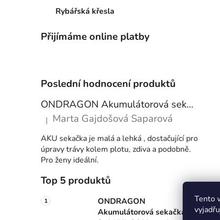
Rybářská křesla
Přijímáme online platby
Poslední hodnocení produktů
ONDRAGON Akumulátorová sekačka 2v1 XXL 36 V – sada se 2 bateriemi, podvozkem a příslušenstvím
Marta Gajdošová Saparová
|
Hodnocení produktu je 5 z 5 hvězdiček.
AKU sekačka je malá a lehká , dostačující pro
úpravy trávy kolem plotu, zdiva a podobně.
Pro ženy ideální.
Top 5 produktů
Tento 
ONDRAGON
vyjadřu
Akumulátorová sekačka