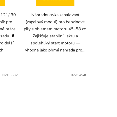
 12" / 30
Náhradní cívka zapalování
ník pro
(zápalový modul) pro benzinové
žné práce
pily s objemem motoru 45–58 cc.
sadu. 🔋
Zajišťuje stabilní jiskru a
o delší
spolehlivý start motoru —
h...
vhodná jako přímá náhrada pro...
Kód:
6582
Kód:
4548