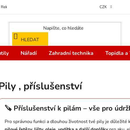
Reklamace
Kontakty
Doprava a Platba
Odstoupení od kupní
CZK
HLEDAT
tily
Nářadí
Zahradní technika
Topidla a
Pily , příslušenství
🪚 Příslušenství k pilám – vše pro úd
Pro správnou funkci a dlouhou životnost tvé pily je důležité k
pilové řetězy, lišty, oleje, vodítka a další doplňky
pro aku, e