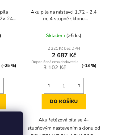
pila
Aku pila na nástavci 1,72 - 2,4
 2× 24V
m, 4 stupně sklonu
 sada
POWERMAT PM-APW-20C
né
)
Skladem
(>5 ks)
ení
tu
2 221 Kč bez DPH
2 687 Kč
(–25 %)
(–13 %)
3 102 Kč
ek.
DO KOŠÍKU
zová pila
Aku řetězová pila se 4-
 a 8" je
stupňovým nastavením sklonu od