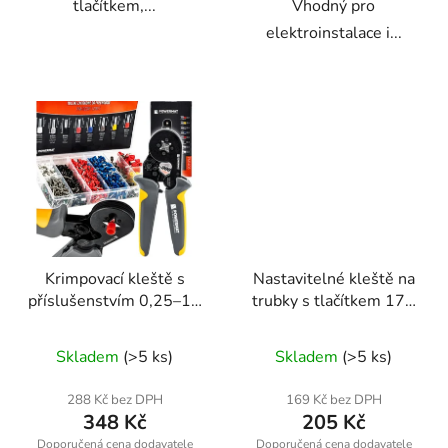
tlačítkem,...
Vhodný pro
elektroinstalace i...
Krimpovací kleště s
Nastavitelné kleště na
příslušenstvím 0,25–10
trubky s tlačítkem 175
mm² POWERMAT PM-
mm – Geko
ZDTK-175T (1200 ks)
Skladem
(>5 ks)
Skladem
(>5 ks)
288 Kč bez DPH
169 Kč bez DPH
348 Kč
205 Kč