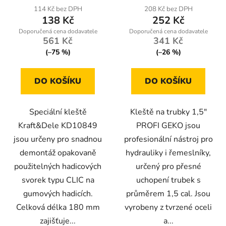
114 Kč bez DPH
208 Kč bez DPH
138 Kč
252 Kč
561 Kč
341 Kč
(–75 %)
(–26 %)
DO KOŠÍKU
DO KOŠÍKU
Speciální kleště
Kleště na trubky 1,5"
Kraft&Dele KD10849
PROFI GEKO jsou
jsou určeny pro snadnou
profesionální nástroj pro
demontáž opakovaně
hydrauliky i řemeslníky,
použitelných hadicových
určený pro přesné
svorek typu CLIC na
uchopení trubek s
gumových hadicích.
průměrem 1,5 cal. Jsou
Celková délka 180 mm
vyrobeny z tvrzené oceli
zajišťuje...
a...