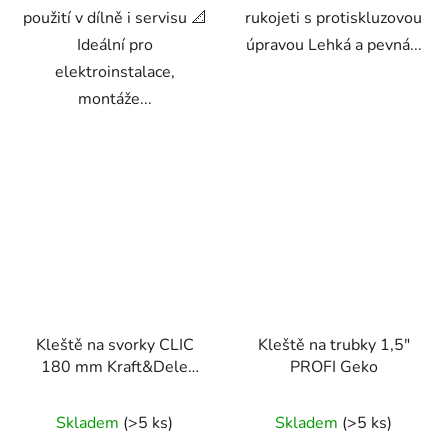
použití v dílně i servisu 📐
rukojeti s protiskluzovou
Ideální pro
úpravou Lehká a pevná...
elektroinstalace,
montáže...
Kleště na svorky CLIC
Kleště na trubky 1,5"
180 mm Kraft&Dele
PROFI Geko
KD10849
Skladem
(>5 ks)
Skladem
(>5 ks)