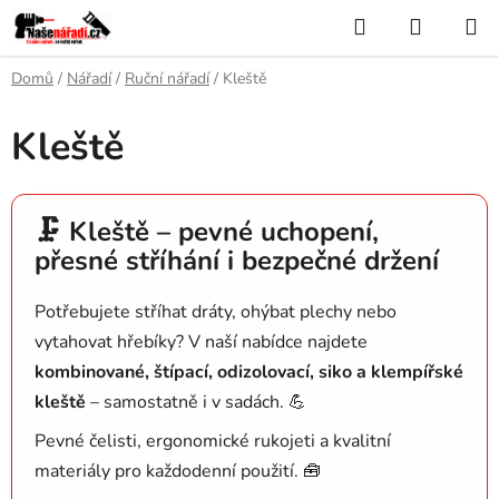
Přejít
Hledat
NÁKUP
na
KOŠÍK
obsah
Domů
/
Nářadí
/
Ruční nářadí
/
Kleště
Kleště
🗜️ Kleště – pevné uchopení,
přesné stříhání i bezpečné držení
Potřebujete stříhat dráty, ohýbat plechy nebo
vytahovat hřebíky? V naší nabídce najdete
kombinované, štípací, odizolovací, siko a klempířské
kleště
– samostatně i v sadách. 💪
Pevné čelisti, ergonomické rukojeti a kvalitní
materiály pro každodenní použití. 🧰