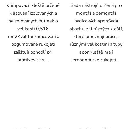
Krimpovací kleště určené
Sada nástrojů určená pro
k lisování izolovaných a
montáž a demontáž
neizolovaných dutinek o
hadicových sponSada
velikosti 0,516
obsahuje 9 různých kleští,
mm2Kvalitní zpracování a
které umožňují práci s
pogumované rukojeti
různými velikostmi a typy
zajišťují pohodlí při
sponKleště mají
práciNevíte si...
ergonomické rukojeti...