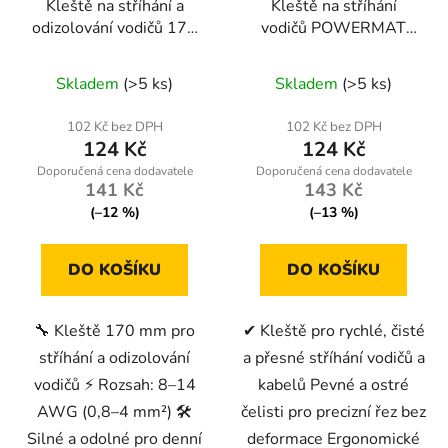
Kleště na stříhání a
Kleště na stříhání
odizolování vodičů 170
vodičů POWERMAT
mm – 8–14 AWG (0,8–
PM-STN-1T – přesné a
4 mm²)
rychlé řezy
Skladem
(>5 ks)
Skladem
(>5 ks)
102 Kč bez DPH
102 Kč bez DPH
124 Kč
124 Kč
141 Kč
143 Kč
(–12 %)
(–13 %)
DO KOŠÍKU
DO KOŠÍKU
🔧 Kleště 170 mm pro
✔ Kleště pro rychlé, čisté
stříhání a odizolování
a přesné stříhání vodičů a
vodičů ⚡ Rozsah: 8–14
kabelů Pevné a ostré
AWG (0,8–4 mm²) 🛠️
čelisti pro precizní řez bez
Silné a odolné pro denní
deformace Ergonomické