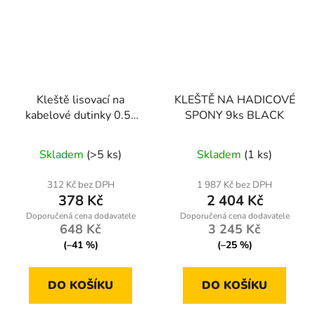
Kleště lisovací na
KLEŠTĚ NA HADICOVÉ
kabelové dutinky 0.5-
SPONY 9ks BLACK
16 mm2 M49532
Průměrné
Skladem
(>5 ks)
Skladem
(1 ks)
hodnocení
produktu
312 Kč bez DPH
1 987 Kč bez DPH
378 Kč
2 404 Kč
je
5,0
648 Kč
3 245 Kč
z
(–41 %)
(–25 %)
5
hvězdiček.
DO KOŠÍKU
DO KOŠÍKU