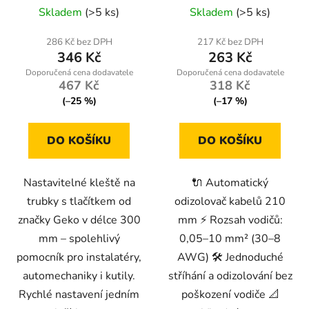
Skladem
(>5 ks)
Skladem
(>5 ks)
k
t
286 Kč bez DPH
217 Kč bez DPH
ů
346 Kč
263 Kč
467 Kč
318 Kč
(–25 %)
(–17 %)
DO KOŠÍKU
DO KOŠÍKU
Nastavitelné kleště na
🔌 Automatický
trubky s tlačítkem od
odizolovač kabelů 210
značky Geko v délce 300
mm ⚡ Rozsah vodičů:
mm – spolehlivý
0,05–10 mm² (30–8
pomocník pro instalatéry,
AWG) 🛠️ Jednoduché
automechaniky i kutily.
stříhání a odizolování bez
Rychlé nastavení jedním
poškození vodiče 📐