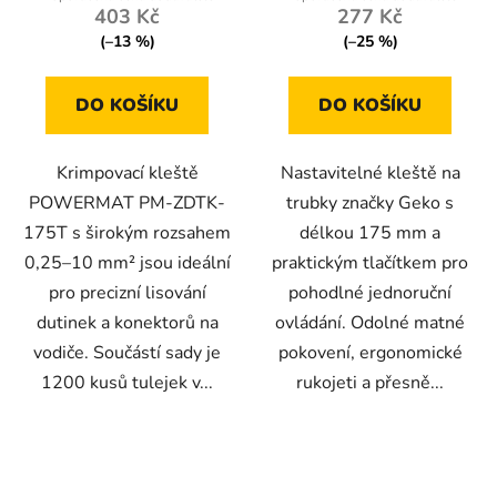
403 Kč
277 Kč
(–13 %)
(–25 %)
DO KOŠÍKU
DO KOŠÍKU
Krimpovací kleště
Nastavitelné kleště na
POWERMAT PM-ZDTK-
trubky značky Geko s
175T s širokým rozsahem
délkou 175 mm a
0,25–10 mm² jsou ideální
praktickým tlačítkem pro
pro precizní lisování
pohodlné jednoruční
dutinek a konektorů na
ovládání. Odolné matné
vodiče. Součástí sady je
pokovení, ergonomické
1200 kusů tulejek v...
rukojeti a přesně...