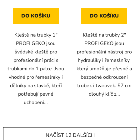
DO KOŠÍKU
DO KOŠÍKU
Kleště na trubky 1"
Kleště na trubky 2"
PROFI GEKO jsou
PROFI GEKO jsou
švédské kleště pro
profesionální nástroj pro
profesionální práci s
hydrauliky i řemeslníky,
trubkami do 1 palce. Jsou
který umožňuje přesné a
vhodné pro řemeslníky i
bezpečné odkrouceni
dělníky na stavbě, kteří
trubek i tvarovek. 57 cm
potřebují pevné
dlouhý klíč z...
uchopení...
NAČÍST 12 DALŠÍCH