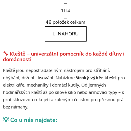
S
1
t
4
r
O
á
46
položek celkem
v
n
l
k
NAHORU
á
o
d
v
a
á
🔧 Kleště – univerzální pomocník do každé dílny i
c
n
domácnosti
í
í
p
Kleště jsou nepostradatelným nástrojem pro stříhání,
r
ohýbání, držení i lisování. Nabízíme
široký výběr kleští
pro
v
elektrikáře, mechaniky i domácí kutily. Od jemných
k
hodinářských kleští až po silové siko nebo armovací typy – s
y
protiskluzovou rukojetí a kalenými čelistmi pro přesnou práci
v
ý
bez námahy.
p
💡 Co u nás najdete:
i
s