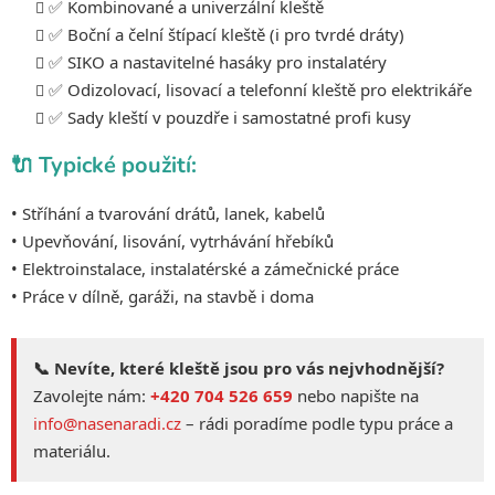
u
✅ Kombinované a univerzální kleště
✅ Boční a čelní štípací kleště (i pro tvrdé dráty)
✅ SIKO a nastavitelné hasáky pro instalatéry
✅ Odizolovací, lisovací a telefonní kleště pro elektrikáře
✅ Sady kleští v pouzdře i samostatné profi kusy
🔌 Typické použití:
• Stříhání a tvarování drátů, lanek, kabelů
• Upevňování, lisování, vytrhávání hřebíků
• Elektroinstalace, instalatérské a zámečnické práce
• Práce v dílně, garáži, na stavbě i doma
📞 Nevíte, které kleště jsou pro vás nejvhodnější?
Zavolejte nám:
+420 704 526 659
nebo napište na
info@nasenaradi.cz
– rádi poradíme podle typu práce a
materiálu.