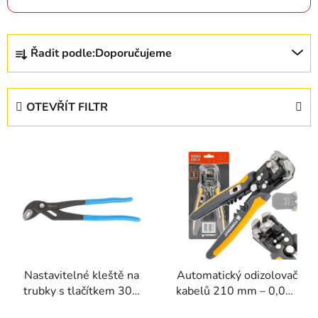
Ř
Řadit podle:
Doporučujeme
a
z
e
OTEVŘÍT FILTR
n
í
V
p
ý
r
p
o
i
d
s
u
p
k
r
t
Nastavitelné kleště na
Automatický odizolovač
o
ů
trubky s tlačítkem 300
kabelů 210 mm – 0,05–
d
mm – Geko
10 mm²
u