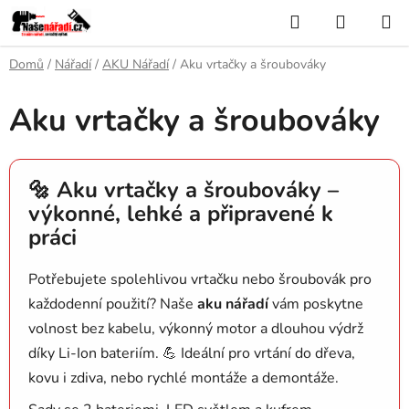
Přejít
Hledat
NÁKUP
na
KOŠÍK
obsah
Domů
/
Nářadí
/
AKU Nářadí
/
Aku vrtačky a šroubováky
Aku vrtačky a šroubováky
🔩 Aku vrtačky a šroubováky –
výkonné, lehké a připravené k
práci
Potřebujete spolehlivou vrtačku nebo šroubovák pro
každodenní použití? Naše
aku nářadí
vám poskytne
volnost bez kabelu, výkonný motor a dlouhou výdrž
díky Li-Ion bateriím. 💪 Ideální pro vrtání do dřeva,
kovu i zdiva, nebo rychlé montáže a demontáže.