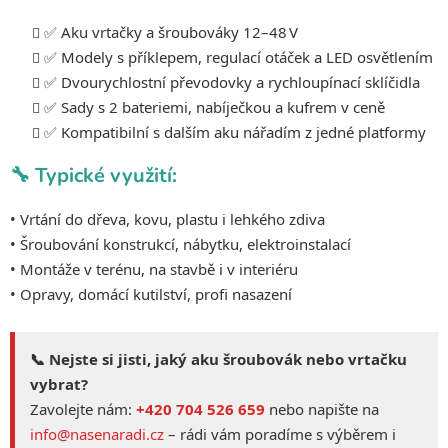
s
u
✅ Aku vrtačky a šroubováky 12–48 V
✅ Modely s příklepem, regulací otáček a LED osvětlením
✅ Dvourychlostní převodovky a rychloupínací sklíčidla
✅ Sady s 2 bateriemi, nabíječkou a kufrem v ceně
✅ Kompatibilní s dalším aku nářadím z jedné platformy
🔧 Typické využití:
• Vrtání do dřeva, kovu, plastu i lehkého zdiva
• Šroubování konstrukcí, nábytku, elektroinstalací
• Montáže v terénu, na stavbě i v interiéru
• Opravy, domácí kutilství, profi nasazení
📞 Nejste si jisti, jaký aku šroubovák nebo vrtačku
vybrat?
Zavolejte nám:
+420 704 526 659
nebo napište na
info@nasenaradi.cz
– rádi vám poradíme s výběrem i