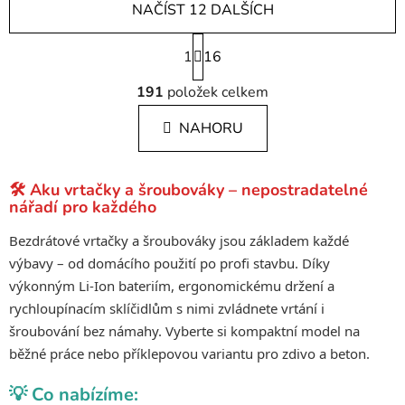
NAČÍST 12 DALŠÍCH
S
1
t
16
r
O
á
191
položek celkem
v
n
l
k
NAHORU
á
o
d
v
a
á
🛠️ Aku vrtačky a šroubováky – nepostradatelné
c
n
nářadí pro každého
í
í
p
Bezdrátové vrtačky a šroubováky jsou základem každé
r
výbavy – od domácího použití po profi stavbu. Díky
v
výkonným Li-Ion bateriím, ergonomickému držení a
k
rychloupínacím sklíčidlům s nimi zvládnete vrtání i
y
šroubování bez námahy. Vyberte si kompaktní model na
v
ý
běžné práce nebo příklepovou variantu pro zdivo a beton.
p
💡 Co nabízíme:
i