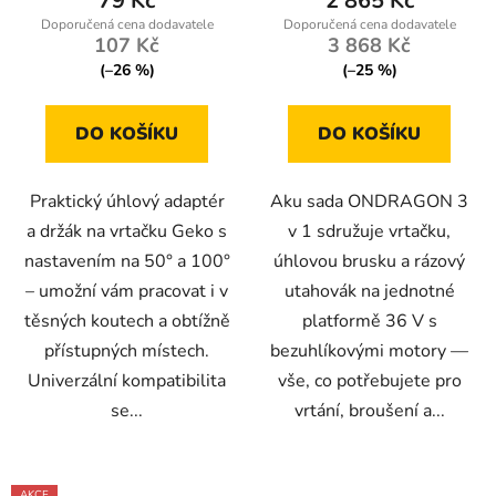
79 Kč
2 865 Kč
5,0
107 Kč
3 868 Kč
z
(–26 %)
(–25 %)
5
hvězdiček.
DO KOŠÍKU
DO KOŠÍKU
Praktický úhlový adaptér
Aku sada ONDRAGON 3
a držák na vrtačku Geko s
v 1 sdružuje vrtačku,
nastavením na 50° a 100°
úhlovou brusku a rázový
– umožní vám pracovat i v
utahovák na jednotné
těsných koutech a obtížně
platformě 36 V s
přístupných místech.
bezuhlíkovými motory —
Univerzální kompatibilita
vše, co potřebujete pro
se...
vrtání, broušení a...
AKCE