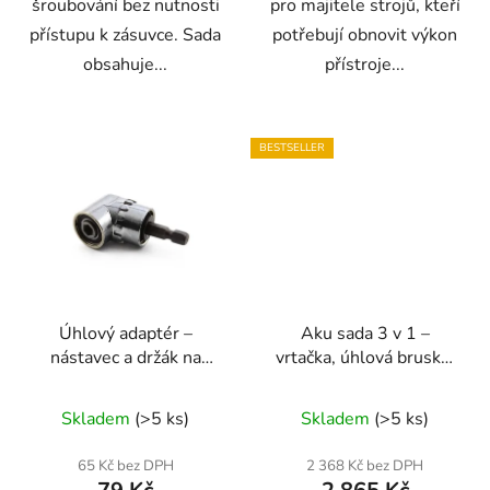
šroubování bez nutnosti
pro majitele strojů, kteří
přístupu k zásuvce. Sada
potřebují obnovit výkon
obsahuje...
přístroje...
BESTSELLER
Úhlový adaptér –
Aku sada 3 v 1 –
nástavec a držák na
vrtačka, úhlová bruska,
vrtačku Geko
rázový utahovák 36 V +
Průměrné
2× akumulátor
Skladem
(>5 ks)
Skladem
(>5 ks)
ONDRAGON
hodnocení
produktu
65 Kč bez DPH
2 368 Kč bez DPH
je