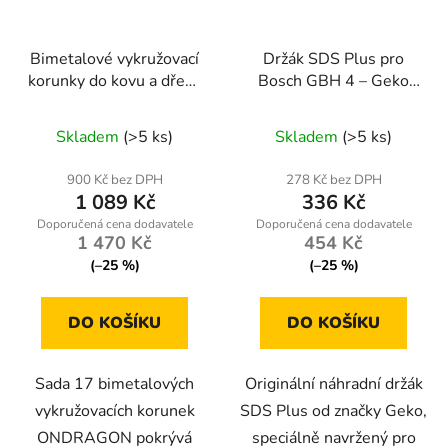
Bimetalové vykružovací
Držák SDS Plus pro
korunky do kovu a dřeva
Bosch GBH 4 – Geko
ONDRAGON – sada 17
G00557
Průměrné
ks (19–76 mm)
Skladem
(>5 ks)
Skladem
(>5 ks)
hodnocení
produktu
900 Kč bez DPH
278 Kč bez DPH
1 089 Kč
336 Kč
je
3,8
1 470 Kč
454 Kč
z
(–25 %)
(–25 %)
5
hvězdiček.
DO KOŠÍKU
DO KOŠÍKU
Sada 17 bimetalových
Originální náhradní držák
vykružovacích korunek
SDS Plus od značky Geko,
ONDRAGON pokrývá
speciálně navržený pro