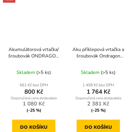
Akumulátorová vrtačka/
Aku příklepová vrtačka a
šroubovák ONDRAGON
šroubovák Ondragon
36 V – 2× Li-Ion
OD2250 48 V,
Průměrné
baterie, 50 Nm, 2
bezuhlíkový motor, 2×
Skladem
(>5 ks)
Skladem
(>5 ks)
rychlosti
hodnocení
5,0 Ah, sada 92 ks
produktu
661 Kč bez DPH
1 458 Kč bez DPH
800 Kč
1 764 Kč
je
4,0
1 080 Kč
2 381 Kč
z
(–25 %)
(–25 %)
5
hvězdiček.
DO KOŠÍKU
DO KOŠÍKU