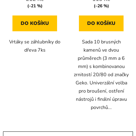
(–21 %)
(–26 %)
DO KOŠÍKU
DO KOŠÍKU
Vrtáky se záhlubníky do
Sada 10 brusných
dřeva 7ks
kamenů ve dvou
průměrech (3 mm a 6
mm) s kombinovanou
zrnitostí 20/80 od značky
Geko. Univerzální volba
pro broušení, ostření
nástrojů i finální úpravu
povrchů...