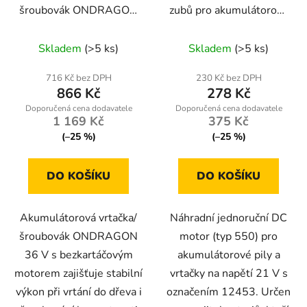
ů
šroubovák ONDRAGON
zubů pro akumulátorové
d
36 V s LED + 2×
pily a vrtačky
u
Průměrné
Průměrné
akumulátor
ONDRAGON (kód
Skladem
(>5 ks)
Skladem
(>5 ks)
k
hodnocení
12453)
hodnocení
t
produktu
produktu
716 Kč bez DPH
230 Kč bez DPH
ů
866 Kč
278 Kč
je
je
5,0
4,4
1 169 Kč
375 Kč
z
z
(–25 %)
(–25 %)
5
5
hvězdiček.
hvězdiček.
DO KOŠÍKU
DO KOŠÍKU
Akumulátorová vrtačka/
Náhradní jednoruční DC
šroubovák ONDRAGON
motor (typ 550) pro
36 V s bezkartáčovým
akumulátorové pily a
motorem zajišťuje stabilní
vrtačky na napětí 21 V s
výkon při vrtání do dřeva i
označením 12453. Určen