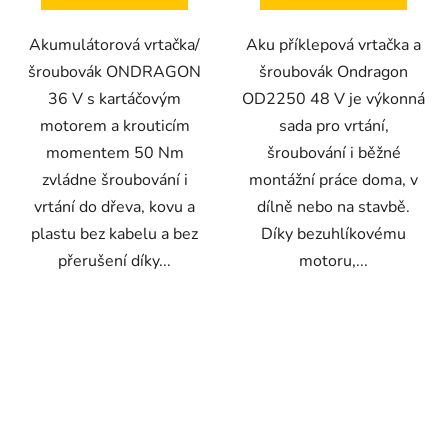
Akumulátorová vrtačka/
Aku příklepová vrtačka a
šroubovák ONDRAGON
šroubovák Ondragon
36 V s kartáčovým
OD2250 48 V je výkonná
motorem a krouticím
sada pro vrtání,
momentem 50 Nm
šroubování i běžné
zvládne šroubování i
montážní práce doma, v
vrtání do dřeva, kovu a
dílně nebo na stavbě.
plastu bez kabelu a bez
Díky bezuhlíkovému
přerušení díky...
motoru,...