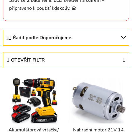
Sady se 2 bateriemi, LED světlem a kufrem –
připraveno k použití kdekoliv. 🧰
Ř
Řadit podle:
Doporučujeme
a
z
e
OTEVŘÍT FILTR
n
í
V
p
ý
r
p
o
i
d
s
u
p
k
r
t
Akumulátorová vrtačka/
Náhradní motor 21V 14
o