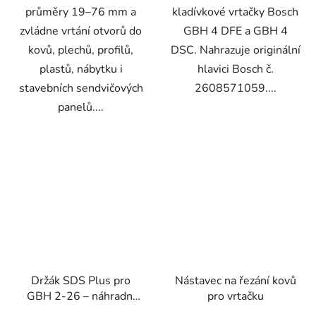
průměry 19–76 mm a
kladívkové vrtačky Bosch
zvládne vrtání otvorů do
GBH 4 DFE a GBH 4
kovů, plechů, profilů,
DSC. Nahrazuje originální
plastů, nábytku i
hlavici Bosch č.
stavebních sendvičových
2608571059....
panelů....
Držák SDS Plus pro
Nástavec na řezání kovů
GBH 2-26 – náhradní
pro vrtačku
hlavice Geko G00556