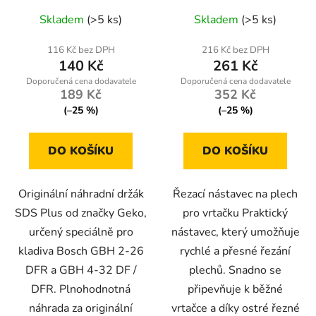
Průměrné
Skladem
(>5 ks)
Skladem
(>5 ks)
hodnocení
produktu
116 Kč bez DPH
216 Kč bez DPH
140 Kč
261 Kč
je
4,8
189 Kč
352 Kč
z
(–25 %)
(–25 %)
5
hvězdiček.
DO KOŠÍKU
DO KOŠÍKU
Originální náhradní držák
Řezací nástavec na plech
SDS Plus od značky Geko,
pro vrtačku Praktický
určený speciálně pro
nástavec, který umožňuje
kladiva Bosch GBH 2-26
rychlé a přesné řezání
DFR a GBH 4-32 DF /
plechů. Snadno se
DFR. Plnohodnotná
připevňuje k běžné
náhrada za originální
vrtačce a díky ostré řezné