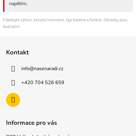
napětím.
❗ Sledujte výkon, krouticí moment, typ baterie a funkce. Obrázky jsou
ilustrační.
Z
á
Kontakt
p
a
info
@
nasenaradi.cz
t
í
+420 704 526 659
Informace pro vás