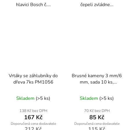
hlavici Bosch č....
čepeli zvládne...
Vrtáky se záhlubníky do
Brusné kameny 3 mm/6
dřeva 7ks PM1056
mm, sada 10 ks,
zrnitost 20/80 – Geko
Skladem
(>5 ks)
Skladem
(>5 ks)
138 Kč bez DPH
70 Kč bez DPH
167 Kč
85 Kč
212 Kč
115 Kč