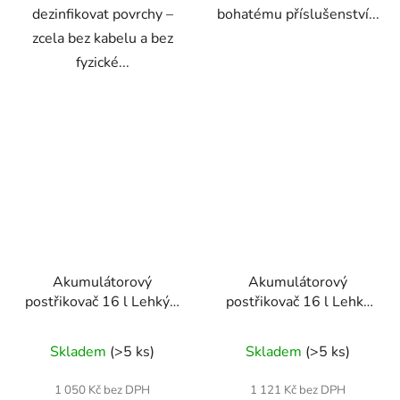
dezinfikovat povrchy –
bohatému příslušenství...
zcela bez kabelu a bez
fyzické...
Akumulátorový
Akumulátorový
postřikovač 16 l Lehký –
postřikovač 16 l Lehký
Geko G73251
Blue 12 Ah – Geko
Skladem
(>5 ks)
Skladem
(>5 ks)
1 050 Kč bez DPH
1 121 Kč bez DPH