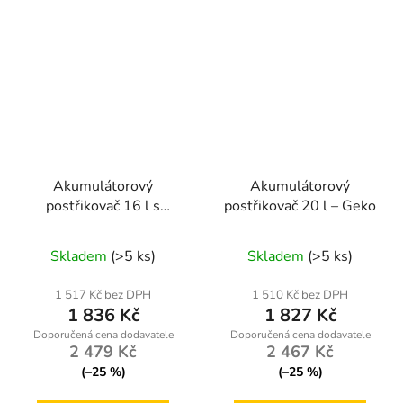
Akumulátorový
Akumulátorový
postřikovač 16 l s
postřikovač 20 l – Geko
přídavným vybavením
Geko
Skladem
(>5 ks)
Skladem
(>5 ks)
1 517 Kč bez DPH
1 510 Kč bez DPH
1 836 Kč
1 827 Kč
2 479 Kč
2 467 Kč
(–25 %)
(–25 %)