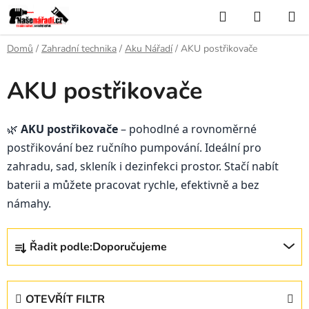
Přejít
Hledat
NÁKUP
na
KOŠÍK
obsah
Domů
/
Zahradní technika
/
Aku Nářadí
/
AKU postřikovače
AKU postřikovače
🌿
AKU postřikovače
– pohodlné a rovnoměrné
postřikování bez ručního pumpování. Ideální pro
zahradu, sad, skleník i dezinfekci prostor. Stačí nabít
baterii a můžete pracovat rychle, efektivně a bez
námahy.
Ř
Řadit podle:
Doporučujeme
a
z
e
OTEVŘÍT FILTR
n