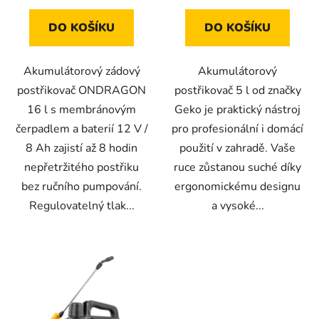
hvězdiček.
DO KOŠÍKU
DO KOŠÍKU
Akumulátorový zádový
Akumulátorový
postřikovač ONDRAGON
postřikovač 5 l od značky
16 l s membránovým
Geko je praktický nástroj
čerpadlem a baterií 12 V /
pro profesionální i domácí
8 Ah zajistí až 8 hodin
použití v zahradě. Vaše
nepřetržitého postřiku
ruce zůstanou suché díky
bez ručního pumpování.
ergonomickému designu
Regulovatelný tlak...
a vysoké...