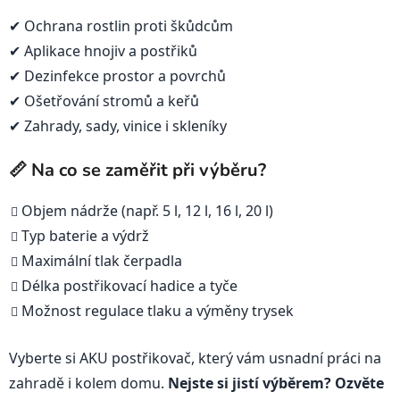
✔ Ochrana rostlin proti škůdcům
✔ Aplikace hnojiv a postřiků
✔ Dezinfekce prostor a povrchů
✔ Ošetřování stromů a keřů
✔ Zahrady, sady, vinice i skleníky
📏 Na co se zaměřit při výběru?
Objem nádrže (např. 5 l, 12 l, 16 l, 20 l)
Typ baterie a výdrž
Maximální tlak čerpadla
Délka postřikovací hadice a tyče
Možnost regulace tlaku a výměny trysek
Vyberte si AKU postřikovač, který vám usnadní práci na
zahradě i kolem domu.
Nejste si jistí výběrem? Ozvěte