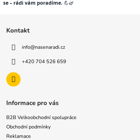
se – rádi vám poradíme.
💪🌿
Z
á
Kontakt
p
a
info
@
nasenaradi.cz
t
í
+420 704 526 659
Informace pro vás
B2B Velkoobchodní spolupráce
Obchodní podmínky
Reklamace