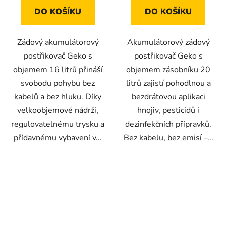
DO KOŠÍKU
DO KOŠÍKU
Zádový akumulátorový
Akumulátorový zádový
postřikovač Geko s
postřikovač Geko s
objemem 16 litrů přináší
objemem zásobníku 20
svobodu pohybu bez
litrů zajistí pohodlnou a
kabelů a bez hluku. Díky
bezdrátovou aplikaci
velkoobjemové nádrži,
hnojiv, pesticidů i
regulovatelnému trysku a
dezinfekčních přípravků.
přídavnému vybavení v...
Bez kabelu, bez emisí –...