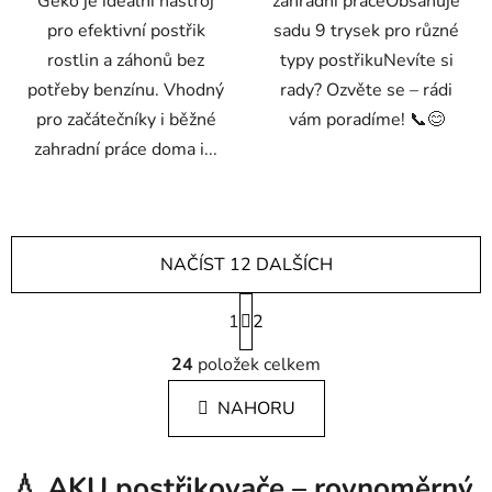
Geko je ideální nástroj
zahradní práceObsahuje
pro efektivní postřik
sadu 9 trysek pro různé
rostlin a záhonů bez
typy postřikuNevíte si
potřeby benzínu. Vhodný
rady? Ozvěte se – rádi
pro začátečníky i běžné
vám poradíme! 📞😊
zahradní práce doma i...
NAČÍST 12 DALŠÍCH
S
1
t
2
r
O
á
24
položek celkem
v
n
l
k
NAHORU
á
o
d
v
a
á
💧 AKU postřikovače – rovnoměrný
c
n