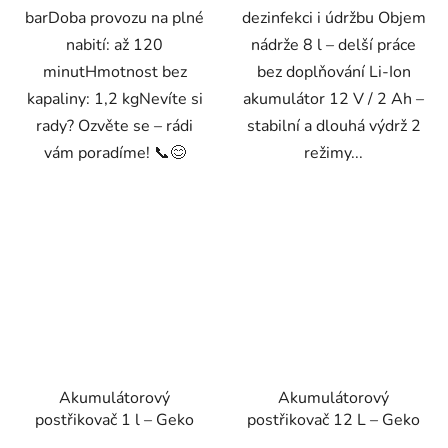
barDoba provozu na plné
dezinfekci i údržbu Objem
nabití: až 120
nádrže 8 l – delší práce
minutHmotnost bez
bez doplňování Li-Ion
kapaliny: 1,2 kgNevíte si
akumulátor 12 V / 2 Ah –
rady? Ozvěte se – rádi
stabilní a dlouhá výdrž 2
vám poradíme! 📞😊
režimy...
Akumulátorový
Akumulátorový
postřikovač 1 l – Geko
postřikovač 12 L – Geko