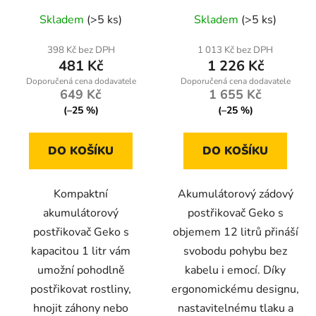
Skladem
(>5 ks)
Skladem
(>5 ks)
398 Kč bez DPH
1 013 Kč bez DPH
481 Kč
1 226 Kč
649 Kč
1 655 Kč
(–25 %)
(–25 %)
DO KOŠÍKU
DO KOŠÍKU
Kompaktní
Akumulátorový zádový
akumulátorový
postřikovač Geko s
postřikovač Geko s
objemem 12 litrů přináší
kapacitou 1 litr vám
svobodu pohybu bez
umožní pohodlně
kabelu i emocí. Díky
postřikovat rostliny,
ergonomickému designu,
hnojit záhony nebo
nastavitelnému tlaku a