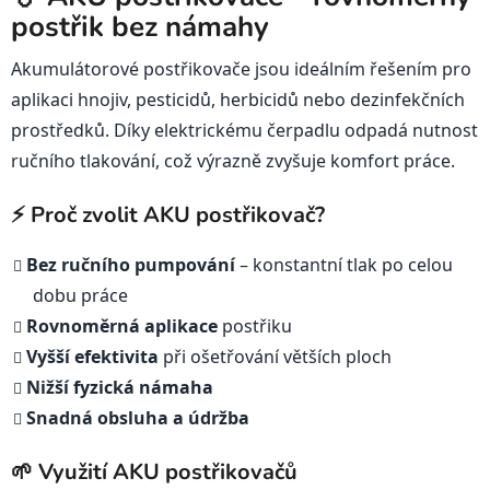
í
postřik bez námahy
í
p
Akumulátorové postřikovače jsou ideálním řešením pro
r
v
aplikaci hnojiv, pesticidů, herbicidů nebo dezinfekčních
k
prostředků. Díky elektrickému čerpadlu odpadá nutnost
y
ručního tlakování, což výrazně zvyšuje komfort práce.
v
ý
⚡ Proč zvolit AKU postřikovač?
p
i
s
Bez ručního pumpování
– konstantní tlak po celou
u
dobu práce
Rovnoměrná aplikace
postřiku
Vyšší efektivita
při ošetřování větších ploch
Nižší fyzická námaha
Snadná obsluha a údržba
🌱 Využití AKU postřikovačů