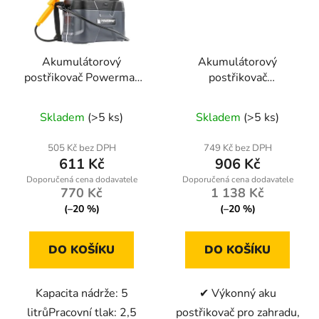
Akumulátorový
Akumulátorový
postřikovač Powermat
postřikovač
PM-OA-5KA, 5 litrů
POWERMAT PM-OA-
8KA 8 l – akumulátor
Skladem
(>5 ks)
Skladem
(>5 ks)
12 V / 2 Ah
505 Kč bez DPH
749 Kč bez DPH
611 Kč
906 Kč
770 Kč
1 138 Kč
(–20 %)
(–20 %)
DO KOŠÍKU
DO KOŠÍKU
Kapacita nádrže: 5
✔ Výkonný aku
litrůPracovní tlak: 2,5
postřikovač pro zahradu,