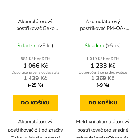
Akumulátorový
Akumulátorový
postřikovač Geko
postřikovač PM-OA-
GE1222_G73274 s
16T, sada 9 trysek
nádrží 8 litrů
Skladem
(>5 ks)
Skladem
(>5 ks)
881 Kč bez DPH
1 019 Kč bez DPH
1 066 Kč
1 233 Kč
1 439 Kč
1 369 Kč
(–25 %)
(–9 %)
DO KOŠÍKU
DO KOŠÍKU
Akumulátorový
Efektivní akumulátorový
postřikovač 8 l od značky
postřikovač pro snadné