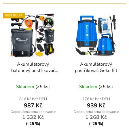
í
V
p
BESTSELLER
ý
r
p
o
i
d
s
u
p
k
r
t
Akumulátorový
Akumulátorový
o
ů
batohový postřikovač
postřikovač Geko 5 l
d
ONDRAGON 16 l (12 V
u
Průměrné
/ 8 Ah)
Skladem
(>5 ks)
Skladem
(>5 ks)
k
hodnocení
t
produktu
816 Kč bez DPH
776 Kč bez DPH
ů
987 Kč
939 Kč
je
4,4
1 332 Kč
1 268 Kč
z
(–25 %)
(–25 %)
5