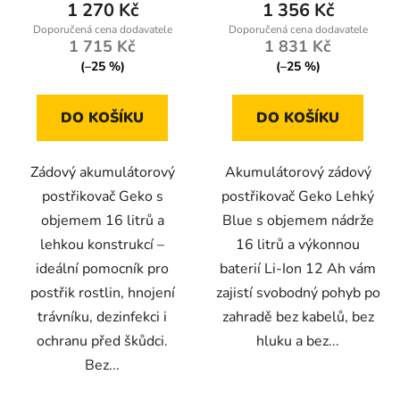
1 270 Kč
1 356 Kč
1 715 Kč
1 831 Kč
(–25 %)
(–25 %)
DO KOŠÍKU
DO KOŠÍKU
Zádový akumulátorový
Akumulátorový zádový
postřikovač Geko s
postřikovač Geko Lehký
objemem 16 litrů a
Blue s objemem nádrže
lehkou konstrukcí –
16 litrů a výkonnou
ideální pomocník pro
baterií Li-Ion 12 Ah vám
postřik rostlin, hnojení
zajistí svobodný pohyb po
trávníku, dezinfekci i
zahradě bez kabelů, bez
ochranu před škůdci.
hluku a bez...
Bez...