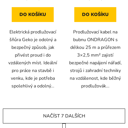
5
hvězdiček.
DO KOŠÍKU
DO KOŠÍKU
Elektrická prodlužovací
Prodlužovací kabel na
šňůra Geko je odolný a
bubnu ONDRAGON s
bezpečný způsob, jak
délkou 25 m a průřezem
přivést proud i do
3×2,5 mm² zajistí
vzdálených míst. Ideální
bezpečné napájení nářadí,
pro práce na stavbě i
strojů i zahradní techniky
venku, kde je potřeba
na vzdálenost, kde běžný
spolehlivý a odolný...
prodlužovák...
NAČÍST 7 DALŠÍCH
S