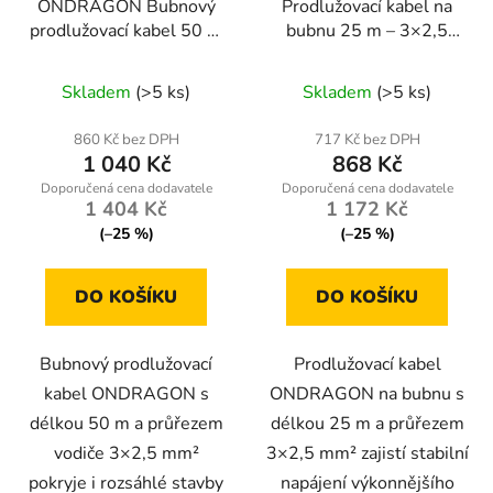
ONDRAGON Bubnový
Prodlužovací kabel na
prodlužovací kabel 50 m
bubnu 25 m – 3×2,5
/ 3×2,5 mm² – IP44, 4
mm² se 4 zásuvkami
Průměrné
zásuvky, blokace
ONDRAGON
Skladem
(>5 ks)
Skladem
(>5 ks)
odvinutí
hodnocení
produktu
860 Kč bez DPH
717 Kč bez DPH
1 040 Kč
868 Kč
je
5,0
1 404 Kč
1 172 Kč
z
(–25 %)
(–25 %)
5
hvězdiček.
DO KOŠÍKU
DO KOŠÍKU
Bubnový prodlužovací
Prodlužovací kabel
kabel ONDRAGON s
ONDRAGON na bubnu s
délkou 50 m a průřezem
délkou 25 m a průřezem
vodiče 3×2,5 mm²
3×2,5 mm² zajistí stabilní
pokryje i rozsáhlé stavby
napájení výkonnějšího