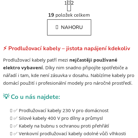
1
t
2
r
O
á
19
položek celkem
v
n
l
k
NAHORU
á
o
d
v
a
á
⚡ Prodlužovací kabely – jistota napájení kdekoliv
c
n
í
í
Prodlužovací kabely patří mezi
nejčastěji používané
p
elektro vybavení
. Díky nim snadno připojíte spotřebiče a
r
nářadí i tam, kde není zásuvka v dosahu. Nabízíme kabely pro
v
domácí použití i profesionální modely pro náročné prostředí.
k
y
💡 Co u nás najdete:
v
ý
✅ Prodlužovací kabely 230 V pro domácnost
p
i
✅ Silové kabely 400 V pro dílny a průmysl
s
✅ Kabely na bubnu s ochranou proti přehřátí
u
✅ Venkovní prodlužovací kabely odolné vůči vlhkosti