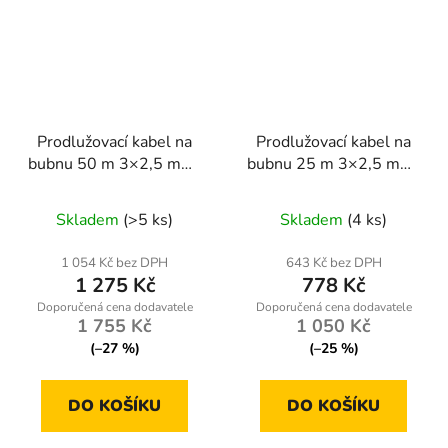
Prodlužovací kabel na
Prodlužovací kabel na
bubnu 50 m 3×2,5 mm²
bubnu 25 m 3×2,5 mm²
– 4 zásuvky 230 V |
ONDRAGON
Průměrné
Průměrné
ONDRAGON
Skladem
(>5 ks)
Skladem
(4 ks)
hodnocení
hodnocení
produktu
produktu
1 054 Kč bez DPH
643 Kč bez DPH
1 275 Kč
778 Kč
je
je
4,0
5,0
1 755 Kč
1 050 Kč
z
z
(–27 %)
(–25 %)
5
5
hvězdiček.
hvězdiček.
DO KOŠÍKU
DO KOŠÍKU