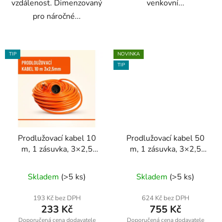
vzdálenost. Dimenzovaný
venkovní...
pro náročné...
TIP
NOVINKA
TIP
Prodlužovací kabel 10
Prodlužovací kabel 50
m, 1 zásuvka, 3×2,5
m, 1 zásuvka, 3×2,5
mm² – ONDRAGON /
mm² – ONDRAGON /
Průměrné
Průměrné
Meister
Meister
Skladem
(>5 ks)
Skladem
(>5 ks)
hodnocení
hodnocení
produktu
produktu
193 Kč bez DPH
624 Kč bez DPH
233 Kč
755 Kč
je
je
5,0
5,0