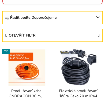
Ř
Řadit podle:
Doporučujeme
a
z
e
OTEVŘÍT FILTR
n
í
V
p
TIP
ý
r
p
o
i
d
s
u
p
k
r
t
Prodlužovací kabel
Elektrická prodlužovací
o
ů
ONDRAGON 30 m, 1
šňůra Geko 20 m IP44
d
zásuvka, 3×2,5 mm²
u