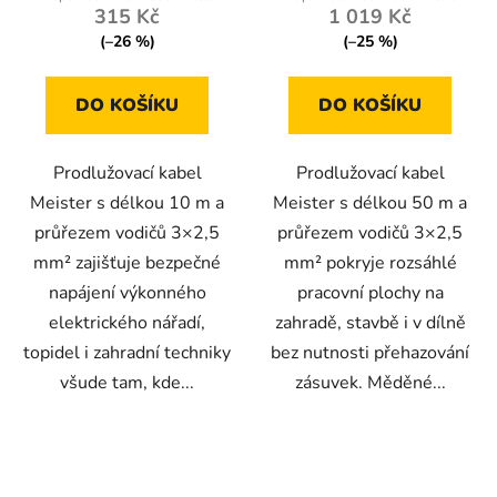
315 Kč
1 019 Kč
z
z
(–26 %)
(–25 %)
5
5
hvězdiček.
hvězdiček.
DO KOŠÍKU
DO KOŠÍKU
Prodlužovací kabel
Prodlužovací kabel
Meister s délkou 10 m a
Meister s délkou 50 m a
průřezem vodičů 3×2,5
průřezem vodičů 3×2,5
mm² zajišťuje bezpečné
mm² pokryje rozsáhlé
napájení výkonného
pracovní plochy na
elektrického nářadí,
zahradě, stavbě i v dílně
topidel i zahradní techniky
bez nutnosti přehazování
všude tam, kde...
zásuvek. Měděné...