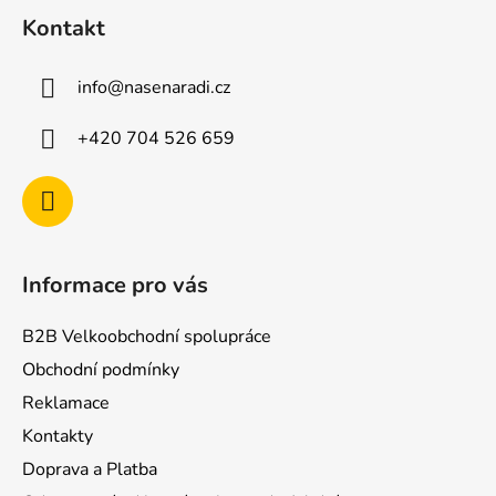
á
Kontakt
p
a
info
@
nasenaradi.cz
t
í
+420 704 526 659
Informace pro vás
B2B Velkoobchodní spolupráce
Obchodní podmínky
Reklamace
Kontakty
Doprava a Platba