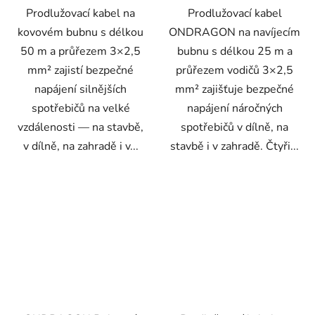
Prodlužovací kabel na
Prodlužovací kabel
kovovém bubnu s délkou
ONDRAGON na navíjecím
50 m a průřezem 3×2,5
bubnu s délkou 25 m a
mm² zajistí bezpečné
průřezem vodičů 3×2,5
napájení silnějších
mm² zajišťuje bezpečné
spotřebičů na velké
napájení náročných
vzdálenosti — na stavbě,
spotřebičů v dílně, na
v dílně, na zahradě i v...
stavbě i v zahradě. Čtyři...