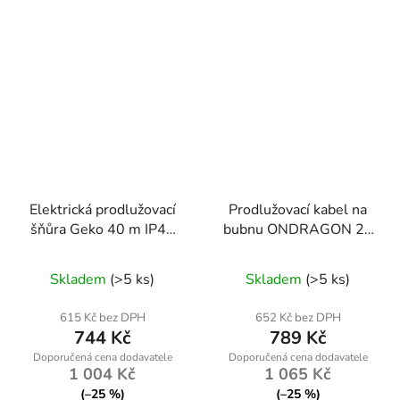
Elektrická prodlužovací
Prodlužovací kabel na
šňůra Geko 40 m IP44
bubnu ONDRAGON 25
3x2,5 mm
m 3×2,5 mm²
Průměrné
Skladem
(>5 ks)
Skladem
(>5 ks)
hodnocení
produktu
615 Kč bez DPH
652 Kč bez DPH
744 Kč
789 Kč
je
4,0
1 004 Kč
1 065 Kč
z
(–25 %)
(–25 %)