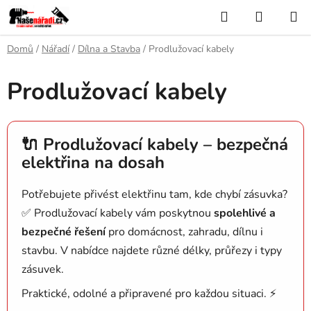
Přejít
Hledat
NÁKUP
na
KOŠÍK
obsah
Domů
/
Nářadí
/
Dílna a Stavba
/
Prodlužovací kabely
Prodlužovací kabely
🔌 Prodlužovací kabely – bezpečná
elektřina na dosah
Potřebujete přivést elektřinu tam, kde chybí zásuvka?
✅ Prodlužovací kabely vám poskytnou
spolehlivé a
bezpečné řešení
pro domácnost, zahradu, dílnu i
stavbu. V nabídce najdete různé délky, průřezy i typy
zásuvek.
Praktické, odolné a připravené pro každou situaci. ⚡