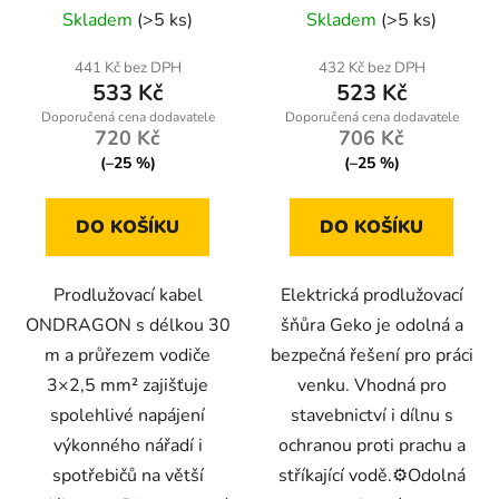
Průměrné
Skladem
(>5 ks)
Skladem
(>5 ks)
k
hodnocení
t
produktu
441 Kč bez DPH
432 Kč bez DPH
ů
533 Kč
523 Kč
je
4,9
720 Kč
706 Kč
z
(–25 %)
(–25 %)
5
hvězdiček.
DO KOŠÍKU
DO KOŠÍKU
Prodlužovací kabel
Elektrická prodlužovací
ONDRAGON s délkou 30
šňůra Geko je odolná a
m a průřezem vodiče
bezpečná řešení pro práci
3×2,5 mm² zajišťuje
venku. Vhodná pro
spolehlivé napájení
stavebnictví i dílnu s
výkonného nářadí i
ochranou proti prachu a
spotřebičů na větší
stříkající vodě.⚙️Odolná