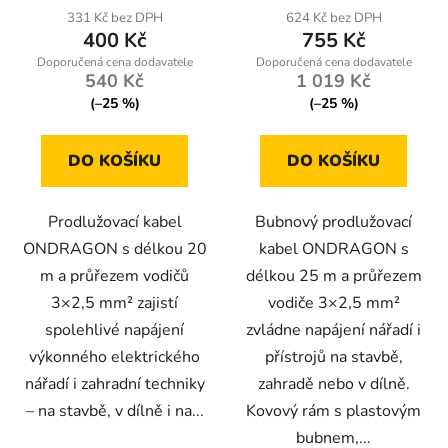
produktu
331 Kč bez DPH
624 Kč bez DPH
400 Kč
755 Kč
je
5,0
540 Kč
1 019 Kč
z
(–25 %)
(–25 %)
5
hvězdiček.
DO KOŠÍKU
DO KOŠÍKU
Prodlužovací kabel
Bubnový prodlužovací
ONDRAGON s délkou 20
kabel ONDRAGON s
m a průřezem vodičů
délkou 25 m a průřezem
3×2,5 mm² zajistí
vodiče 3×2,5 mm²
spolehlivé napájení
zvládne napájení nářadí i
výkonného elektrického
přístrojů na stavbě,
nářadí i zahradní techniky
zahradě nebo v dílně.
– na stavbě, v dílně i na...
Kovový rám s plastovým
bubnem,...