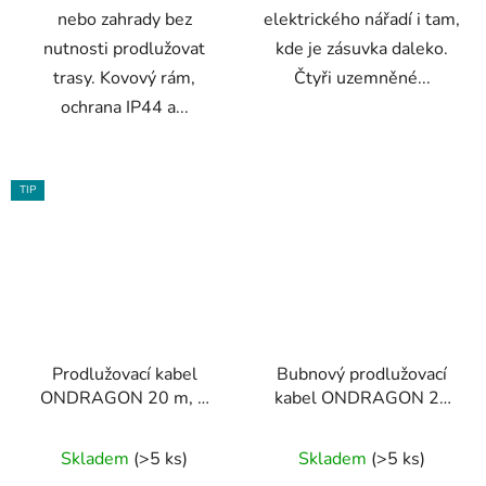
nebo zahrady bez
elektrického nářadí i tam,
nutnosti prodlužovat
kde je zásuvka daleko.
trasy. Kovový rám,
Čtyři uzemněné...
ochrana IP44 a...
TIP
Prodlužovací kabel
Bubnový prodlužovací
ONDRAGON 20 m, 1
kabel ONDRAGON 25
zásuvka, 3×2,5 mm²
m / 3×2,5 mm² – IP44,
Průměrné
4 zásuvky, blokace
Skladem
(>5 ks)
Skladem
(>5 ks)
hodnocení
odvinutí