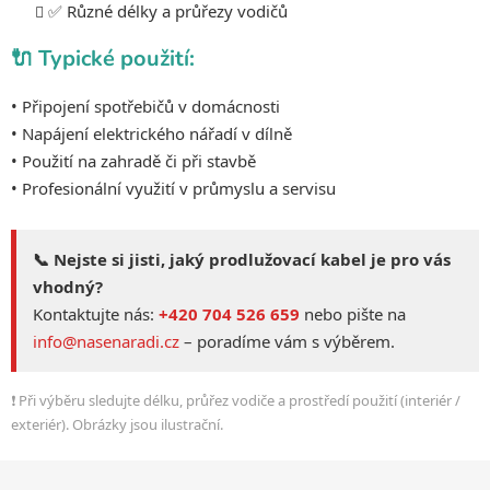
✅ Různé délky a průřezy vodičů
🔌 Typické použití:
• Připojení spotřebičů v domácnosti
• Napájení elektrického nářadí v dílně
• Použití na zahradě či při stavbě
• Profesionální využití v průmyslu a servisu
📞 Nejste si jisti, jaký prodlužovací kabel je pro vás
vhodný?
Kontaktujte nás:
+420 704 526 659
nebo pište na
info@nasenaradi.cz
– poradíme vám s výběrem.
❗ Při výběru sledujte délku, průřez vodiče a prostředí použití (interiér /
exteriér). Obrázky jsou ilustrační.
Z