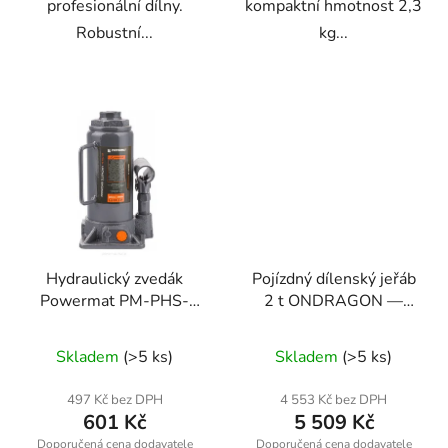
profesionální dílny.
kompaktní hmotnost 2,3
Robustní...
kg...
Hydraulický zvedák
Pojízdný dílenský jeřáb
Powermat PM-PHS-
2 t ONDRAGON —
10T
skládací hydraulický
zvedák motorů
Skladem
(>5 ks)
Skladem
(>5 ks)
497 Kč bez DPH
4 553 Kč bez DPH
601 Kč
5 509 Kč