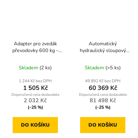
Adapter pro zvedák
Automatický
převodovky 600 kg –
hydraulický sloupový
Geko G02102
zvedák kd5812
Skladem
(2 ks)
Skladem
(>5 ks)
1 244 Kč bez DPH
49 892 Kč bez DPH
1 505 Kč
60 369 Kč
2 032 Kč
81 498 Kč
(–25 %)
(–25 %)
DO KOŠÍKU
DO KOŠÍKU