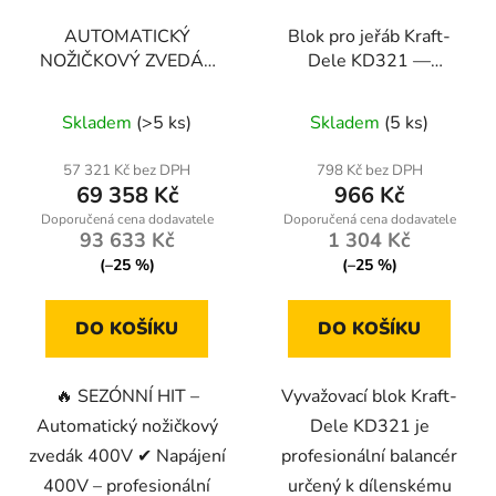
AUTOMATICKÝ
Blok pro jeřáb Kraft-
NOŽIČKOVÝ ZVEDÁK
Dele KD321 —
400V KD5821
vyvažovací balancér s
nosností 900 kg
Skladem
(>5 ks)
Skladem
(5 ks)
57 321 Kč bez DPH
798 Kč bez DPH
69 358 Kč
966 Kč
93 633 Kč
1 304 Kč
(–25 %)
(–25 %)
DO KOŠÍKU
DO KOŠÍKU
🔥 SEZÓNNÍ HIT –
Vyvažovací blok Kraft-
Automatický nožičkový
Dele KD321 je
zvedák 400V ✔ Napájení
profesionální balancér
400V – profesionální
určený k dílenskému