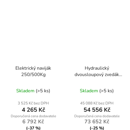
Elektrický naviják
Hydraulický
250/500Kg
dvousloupový zvedák
Kraft&Dele KD5811 4T
Průměrné
/ 230 V –
Skladem
(>5 ks)
Skladem
(>5 ks)
hodnocení
poloautomatický
produktu
3 525 Kč bez DPH
45 088 Kč bez DPH
4 265 Kč
54 556 Kč
je
4,0
6 792 Kč
73 652 Kč
z
(–37 %)
(–25 %)