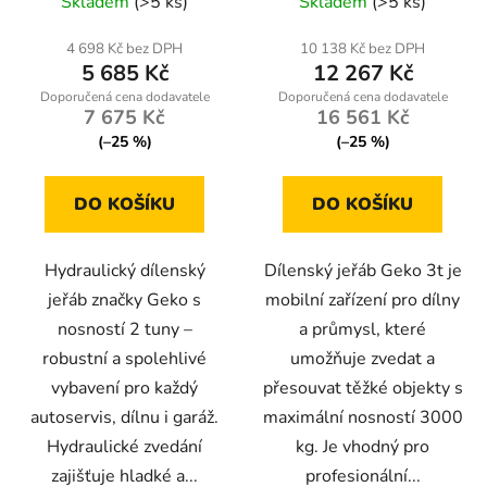
Skladem
(>5 ks)
Skladem
(>5 ks)
hodnocení
produktu
4 698 Kč bez DPH
10 138 Kč bez DPH
5 685 Kč
12 267 Kč
je
5,0
7 675 Kč
16 561 Kč
z
(–25 %)
(–25 %)
5
hvězdiček.
DO KOŠÍKU
DO KOŠÍKU
Hydraulický dílenský
Dílenský jeřáb Geko 3t je
jeřáb značky Geko s
mobilní zařízení pro dílny
nosností 2 tuny –
a průmysl, které
robustní a spolehlivé
umožňuje zvedat a
vybavení pro každý
přesouvat těžké objekty s
autoservis, dílnu i garáž.
maximální nosností 3000
Hydraulické zvedání
kg. Je vhodný pro
zajišťuje hladké a...
profesionální...