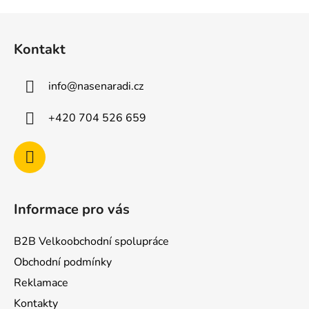
Z
á
Kontakt
p
a
info
@
nasenaradi.cz
t
í
+420 704 526 659
Informace pro vás
B2B Velkoobchodní spolupráce
Obchodní podmínky
Reklamace
Kontakty