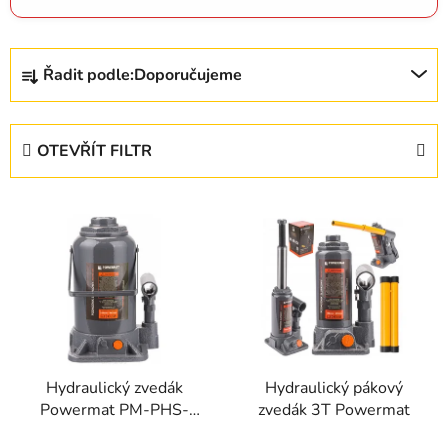
Ř
Řadit podle:
Doporučujeme
a
z
e
OTEVŘÍT FILTR
n
í
V
p
ý
r
p
o
i
d
s
u
p
k
r
t
Hydraulický zvedák
Hydraulický pákový
o
ů
Powermat PM-PHS-
zvedák 3T Powermat
d
20T – nosnost 20 000
u