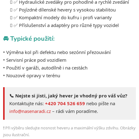
u
✅ Hydraulické zvedáky pro pohodlné a rychlé zvedání
✅ Pojízdné dílenské hevery s vysokou stabilitou
✅ Kompaktní modely do kufru i profi varianty
✅ Příslušenství a adaptéry pro různé typy vozidel
🚘 Typické použití:
• Výměna kol při defektu nebo sezónní přezouvání
• Servisní práce pod vozidlem
• Použití v garáži, autodílně i na cestách
• Nouzové opravy v terénu
📞 Nejste si jisti, jaký hever je vhodný pro váš vůz?
Kontaktujte nás:
+420 704 526 659
nebo pište na
info@nasenaradi.cz
– rádi vám poradíme.
❗ Při výběru sledujte nosnost heveru a maximální výšku zdvihu. Obrázky
jsou ilustrační.