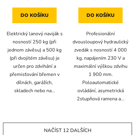
5
hvězdiček.
DO KOŠÍKU
DO KOŠÍKU
Elektrický lanový naviják s
Profesionální
nosností 250 kg (při
dvousloupový hydraulický
jednom závěsu) a 500 kg
zvedák s nosností 4 000
(při dvojitém závěsu) je
kg, napájením 230 V a
určen pro zdvihání a
maximální výškou zdvihu
přemisťování břemen v
1 900 mm.
dílnách, garážích,
Poloautomatické
skladech nebo na...
ovládání, asymetrická
2stupňová ramena a...
NAČÍST 12 DALŠÍCH