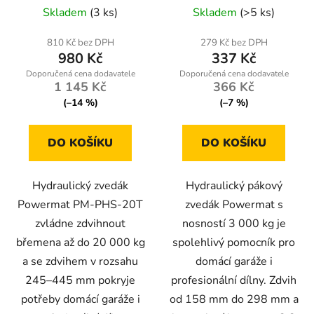
kg
Skladem
(3 ks)
Skladem
(>5 ks)
k
t
810 Kč bez DPH
279 Kč bez DPH
ů
980 Kč
337 Kč
1 145 Kč
366 Kč
(–14 %)
(–7 %)
DO KOŠÍKU
DO KOŠÍKU
Hydraulický zvedák
Hydraulický pákový
Powermat PM-PHS-20T
zvedák Powermat s
zvládne zdvihnout
nosností 3 000 kg je
břemena až do 20 000 kg
spolehlivý pomocník pro
a se zdvihem v rozsahu
domácí garáže i
245–445 mm pokryje
profesionální dílny. Zdvih
potřeby domácí garáže i
od 158 mm do 298 mm a