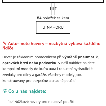
S
1
t
7
r
O
á
84
položek celkem
v
n
l
k
NAHORU
á
o
d
v
a
á
🔧 Auto–moto hevery – nezbytná výbava každého
c
n
řidiče
í
í
p
Hever je základním pomocníkem při
výměně pneumatik,
r
opravách brzd nebo podvozku
. V naší nabídce najdete
v
kompaktní modely do kufru auta i robustní hydraulické
k
zvedáky pro dílny a garáže. Všechny modely jsou
y
konstruovány pro bezpečné a snadné použití.
v
ý
💡 Co u nás najdete:
p
i
✅ Nůžkové hevery pro nouzové použití
s