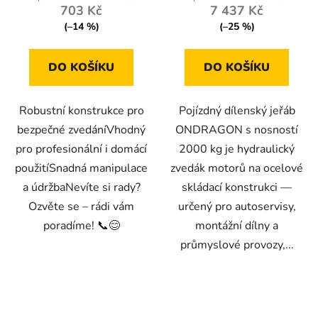
703 Kč
7 437 Kč
(–14 %)
(–25 %)
DO KOŠÍKU
DO KOŠÍKU
Robustní konstrukce pro
Pojízdný dílenský jeřáb
bezpečné zvedáníVhodný
ONDRAGON s nosností
pro profesionální i domácí
2000 kg je hydraulický
použitíSnadná manipulace
zvedák motorů na ocelové
a údržbaNevíte si rady?
skládací konstrukci —
Ozvěte se – rádi vám
určený pro autoservisy,
poradíme! 📞😊
montážní dílny a
průmyslové provozy,...