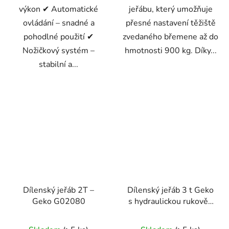
výkon ✔ Automatické
jeřábu, který umožňuje
ovládání – snadné a
přesné nastavení těžiště
pohodlné použití ✔
zvedaného břemene až do
Nožičkový systém –
hmotnosti 900 kg. Díky...
stabilní a...
Dílenský jeřáb 2T –
Dílenský jeřáb 3 t Geko
Geko G02080
s hydraulickou rukovětí
a 3 stupni nastavení
Průměrné
ramene