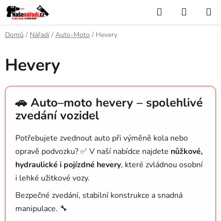
Přejít
Hledat
NÁKUP
na
KOŠÍK
obsah
Domů
/
Nářadí
/
Auto-Moto
/
Hevery
Hevery
🚗 Auto–moto hevery – spolehlivé
zvedání vozidel
Potřebujete zvednout auto při výměně kola nebo
opravě podvozku? ✅ V naší nabídce najdete
nůžkové,
hydraulické i pojízdné hevery
, které zvládnou osobní
i lehké užitkové vozy.
Bezpečné zvedání, stabilní konstrukce a snadná
manipulace. 🔧