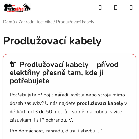
Přejít
Hledat
NÁKUP
na
KOŠÍK
obsah
Domů
/
Zahradní technika
/
Prodlužovací kabely
Prodlužovací kabely
🔌 Prodlužovací kabely – přívod
elektřiny přesně tam, kde ji
potřebujete
Potřebujete připojit nářadí, světla nebo stroje mimo
dosah zásuvky? U nás najdete
prodlužovací kabely
v
délkách od 3 do 50 metrů – volně, na bubnu, s více
zásuvkami i s IP ochranou. 💪
Pro domácnost, zahradu, dílnu i stavbu. ✅