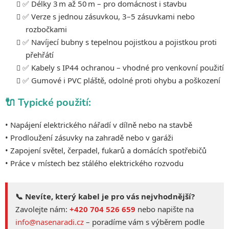
✅ Délky 3 m až 50 m – pro domácnost i stavbu
s
u
✅ Verze s jednou zásuvkou, 3–5 zásuvkami nebo
rozbočkami
✅ Navíjecí bubny s tepelnou pojistkou a pojistkou proti
přehřátí
✅ Kabely s IP44 ochranou – vhodné pro venkovní použití
✅ Gumové i PVC pláště, odolné proti ohybu a poškození
🔌 Typické použití:
• Napájení elektrického nářadí v dílně nebo na stavbě
• Prodloužení zásuvky na zahradě nebo v garáži
• Zapojení světel, čerpadel, fukarů a domácích spotřebičů
• Práce v místech bez stálého elektrického rozvodu
📞 Nevíte, který kabel je pro vás nejvhodnější?
Zavolejte nám:
+420 704 526 659
nebo napište na
info@nasenaradi.cz
– poradíme vám s výběrem podle