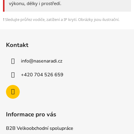
výkonu, délky i prostředí.
❗ Sledujte průřez vodiče, zatížení a IP krytí. Obrázky jsou ilustrační.
Z
á
Kontakt
p
a
info
@
nasenaradi.cz
t
í
+420 704 526 659
Informace pro vás
B2B Velkoobchodní spolupráce