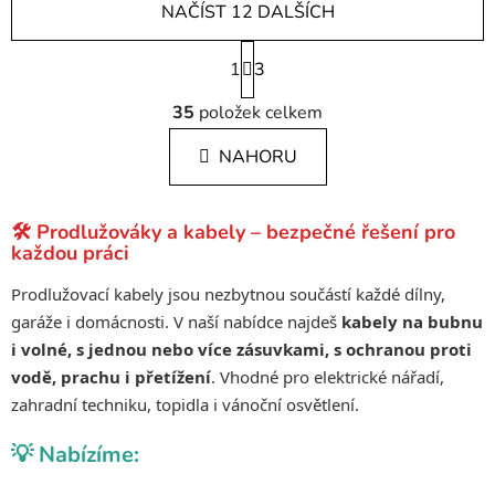
NAČÍST 12 DALŠÍCH
S
1
t
3
r
O
á
35
položek celkem
v
n
l
k
NAHORU
á
o
d
v
a
á
🛠️ Prodlužováky a kabely – bezpečné řešení pro
c
n
každou práci
í
í
p
Prodlužovací kabely jsou nezbytnou součástí každé dílny,
r
garáže i domácnosti. V naší nabídce najdeš
kabely na bubnu
v
i volné, s jednou nebo více zásuvkami, s ochranou proti
k
vodě, prachu i přetížení
. Vhodné pro elektrické nářadí,
y
zahradní techniku, topidla i vánoční osvětlení.
v
ý
💡 Nabízíme:
p
i