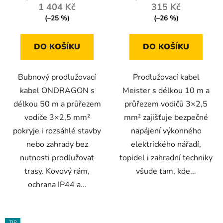
1 404 Kč
315 Kč
z
z
(–25 %)
(–26 %)
5
5
hvězdiček.
hvězdiček.
DO KOŠÍKU
DO KOŠÍKU
Bubnový prodlužovací
Prodlužovací kabel
kabel ONDRAGON s
Meister s délkou 10 m a
délkou 50 m a průřezem
průřezem vodičů 3×2,5
vodiče 3×2,5 mm²
mm² zajišťuje bezpečné
pokryje i rozsáhlé stavby
napájení výkonného
nebo zahrady bez
elektrického nářadí,
nutnosti prodlužovat
topidel i zahradní techniky
trasy. Kovový rám,
všude tam, kde...
ochrana IP44 a...
TIP