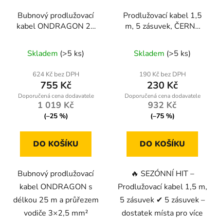
Bubnový prodlužovací
Prodlužovací kabel 1,5
kabel ONDRAGON 25
m, 5 zásuvek, ČERNÝ
m / 3×2,5 mm² – IP44,
KD4000-CZ
Průměrné
4 zásuvky, blokace
Skladem
(>5 ks)
Skladem
(>5 ks)
odvinutí
hodnocení
produktu
624 Kč bez DPH
190 Kč bez DPH
755 Kč
230 Kč
je
5,0
1 019 Kč
932 Kč
z
(–25 %)
(–75 %)
5
hvězdiček.
DO KOŠÍKU
DO KOŠÍKU
Bubnový prodlužovací
🔥 SEZÓNNÍ HIT –
kabel ONDRAGON s
Prodlužovací kabel 1,5 m,
délkou 25 m a průřezem
5 zásuvek ✔ 5 zásuvek –
vodiče 3×2,5 mm²
dostatek místa pro více