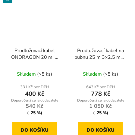
Prodlužovací kabel
Prodlužovací kabel na
ONDRAGON 20 m, 1
bubnu 25 m 3×2,5 mm²
zásuvka, 3×2,5 mm²
ONDRAGON
Průměrné
Průměrné
Skladem
(>5 ks)
Skladem
(>5 ks)
hodnocení
hodnocení
produktu
produktu
331 Kč bez DPH
643 Kč bez DPH
400 Kč
778 Kč
je
je
5,0
5,0
540 Kč
1 050 Kč
z
z
(–25 %)
(–25 %)
5
5
hvězdiček.
hvězdiček.
DO KOŠÍKU
DO KOŠÍKU