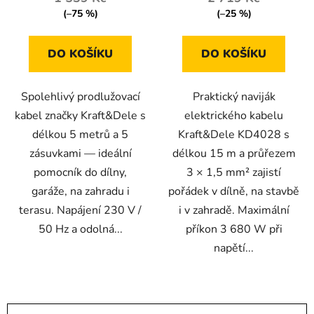
(–75 %)
(–25 %)
DO KOŠÍKU
DO KOŠÍKU
Spolehlivý prodlužovací
Praktický naviják
kabel značky Kraft&Dele s
elektrického kabelu
délkou 5 metrů a 5
Kraft&Dele KD4028 s
zásuvkami — ideální
délkou 15 m a průřezem
pomocník do dílny,
3 × 1,5 mm² zajistí
garáže, na zahradu i
pořádek v dílně, na stavbě
terasu. Napájení 230 V /
i v zahradě. Maximální
50 Hz a odolná...
příkon 3 680 W při
napětí...