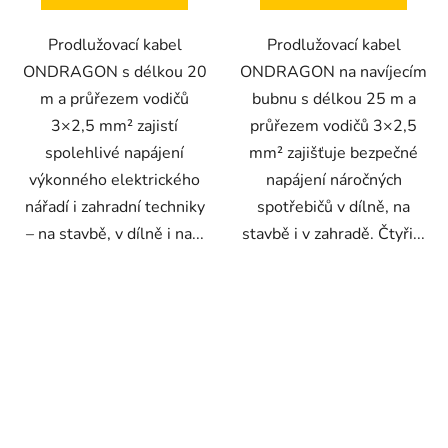
Prodlužovací kabel
Prodlužovací kabel
ONDRAGON s délkou 20
ONDRAGON na navíjecím
m a průřezem vodičů
bubnu s délkou 25 m a
3×2,5 mm² zajistí
průřezem vodičů 3×2,5
spolehlivé napájení
mm² zajišťuje bezpečné
výkonného elektrického
napájení náročných
nářadí i zahradní techniky
spotřebičů v dílně, na
– na stavbě, v dílně i na...
stavbě i v zahradě. Čtyři...