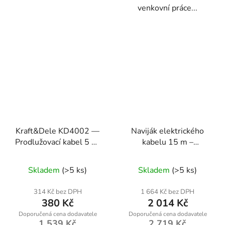
venkovní práce...
Kraft&Dele KD4002 —
Naviják elektrického
Prodlužovací kabel 5 m,
kabelu 15 m –
5 zásuvek
Kraft&Dele KD4028
Skladem
(>5 ks)
Skladem
(>5 ks)
314 Kč bez DPH
1 664 Kč bez DPH
380 Kč
2 014 Kč
1 539 Kč
2 719 Kč