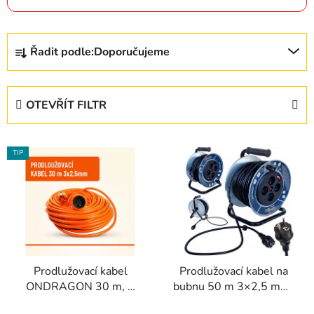
Ř
Řadit podle:
Doporučujeme
a
z
e
OTEVŘÍT FILTR
n
í
V
p
TIP
ý
r
p
o
i
d
s
u
p
k
r
t
Prodlužovací kabel
Prodlužovací kabel na
o
ů
ONDRAGON 30 m, 1
bubnu 50 m 3×2,5 mm²
d
zásuvka, 3×2,5 mm²
– 4 zásuvky 230 V |
u