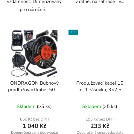
vzdálenost. Dimenzovaný
v dílně, na zahradě i v...
pro náročné...
TIP
ONDRAGON Bubnový
Prodlužovací kabel 10
prodlužovací kabel 50 m
m, 1 zásuvka, 3×2,5
/ 3×2,5 mm² – IP44, 4
mm² – ONDRAGON /
Průměrné
Průměrné
zásuvky, blokace
Meister
Skladem
(>5 ks)
Skladem
(>5 ks)
odvinutí
hodnocení
hodnocení
produktu
produktu
860 Kč bez DPH
193 Kč bez DPH
1 040 Kč
233 Kč
je
je
5,0
5,0