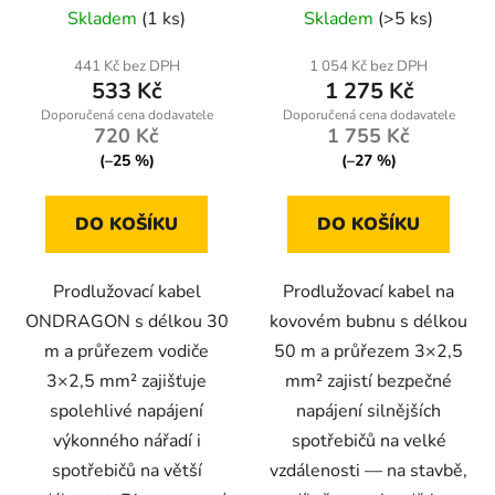
Průměrné
Průměrné
ONDRAGON
Skladem
(1 ks)
Skladem
(>5 ks)
k
hodnocení
hodnocení
t
produktu
produktu
441 Kč bez DPH
1 054 Kč bez DPH
ů
533 Kč
1 275 Kč
je
je
4,9
4,0
720 Kč
1 755 Kč
z
z
(–25 %)
(–27 %)
5
5
hvězdiček.
hvězdiček.
DO KOŠÍKU
DO KOŠÍKU
Prodlužovací kabel
Prodlužovací kabel na
ONDRAGON s délkou 30
kovovém bubnu s délkou
m a průřezem vodiče
50 m a průřezem 3×2,5
3×2,5 mm² zajišťuje
mm² zajistí bezpečné
spolehlivé napájení
napájení silnějších
výkonného nářadí i
spotřebičů na velké
spotřebičů na větší
vzdálenosti — na stavbě,