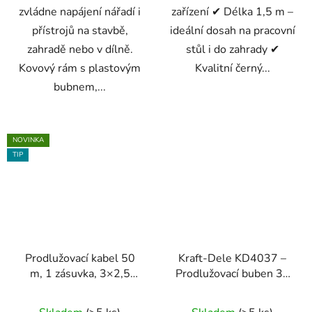
zvládne napájení nářadí i
zařízení ✔ Délka 1,5 m –
přístrojů na stavbě,
ideální dosah na pracovní
zahradě nebo v dílně.
stůl i do zahrady ✔
Kovový rám s plastovým
Kvalitní černý...
bubnem,...
NOVINKA
TIP
Prodlužovací kabel 50
Kraft-Dele KD4037 –
m, 1 zásuvka, 3×2,5
Prodlužovací buben 30
mm² – ONDRAGON /
m s LED osvětlením 20
Průměrné
Meister
W