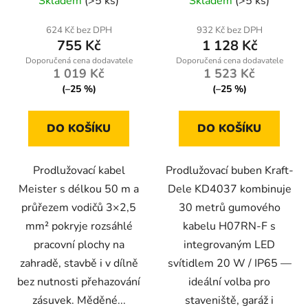
Skladem
(>5 ks)
Skladem
(>5 ks)
hodnocení
produktu
624 Kč bez DPH
932 Kč bez DPH
755 Kč
1 128 Kč
je
5,0
1 019 Kč
1 523 Kč
z
(–25 %)
(–25 %)
5
hvězdiček.
DO KOŠÍKU
DO KOŠÍKU
Prodlužovací kabel
Prodlužovací buben Kraft-
Meister s délkou 50 m a
Dele KD4037 kombinuje
průřezem vodičů 3×2,5
30 metrů gumového
mm² pokryje rozsáhlé
kabelu H07RN-F s
pracovní plochy na
integrovaným LED
zahradě, stavbě i v dílně
svítidlem 20 W / IP65 —
bez nutnosti přehazování
ideální volba pro
zásuvek. Měděné...
staveniště, garáž i