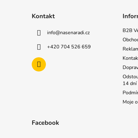
Z
á
Kontakt
Infor
p
a
B2B Ve
info
@
nasenaradi.cz
t
Obchod
í
+420 704 526 659
Rekla
Kontak
Doprav
Odstou
14 dní
Podmín
Moje o
Facebook