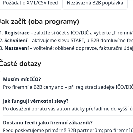
Požádat o XML/CSV feed
Nezávazná B2B poptávka
Jak začít (oba programy)
Registrace
– založte si účet s IČO/DIČ a vyberte „Firemní
Schválení
– aktivujeme slevu START, u B2B domluvíme fe
Nastavení
– volitelné: oblíbené dopravce, fakturační úda
Časté dotazy
Musím mít IČO?
Pro firemní a B2B ceny ano – při registraci zadejte IČO/DIČ
Jak fungují věrnostní slevy?
Po dosažení obratu vás automaticky přeřadíme do vyšší ú
Dostanu feed i jako firemní zákazník?
Feed poskytujeme primárně B2B partnerům; pro firemní ú