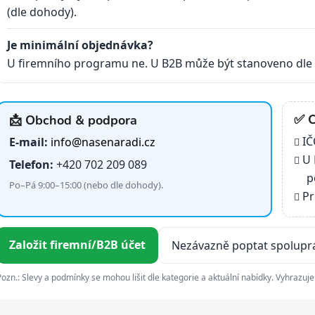
(dle dohody).
Je minimální objednávka?
U firemního programu ne. U B2B může být stanoveno dle
✅ C
📩 Obchod & podpora
IČ
E-mail:
info@nasenaradi.cz
U 
Telefon:
+420 702 209 089
p
Po–Pá 9:00–15:00 (nebo dle dohody).
Pr
Založit firemní/B2B účet
Nezávazně poptat spolupr
Pozn.: Slevy a podmínky se mohou lišit dle kategorie a aktuální nabídky. Vyhrazuj