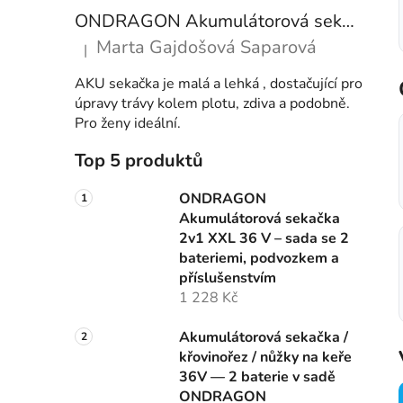
ONDRAGON Akumulátorová sekačka 2v1 XXL 36 V – sada se 2 bateriemi, podvozkem a příslušenstvím
Marta Gajdošová Saparová
|
Hodnocení produktu je 5 z 5 hvězdiček.
AKU sekačka je malá a lehká , dostačující pro
úpravy trávy kolem plotu, zdiva a podobně.
Pro ženy ideální.
Top 5 produktů
ONDRAGON
Akumulátorová sekačka
2v1 XXL 36 V – sada se 2
bateriemi, podvozkem a
příslušenstvím
1 228 Kč
Akumulátorová sekačka /
křovinořez / nůžky na keře
36V — 2 baterie v sadě
ONDRAGON