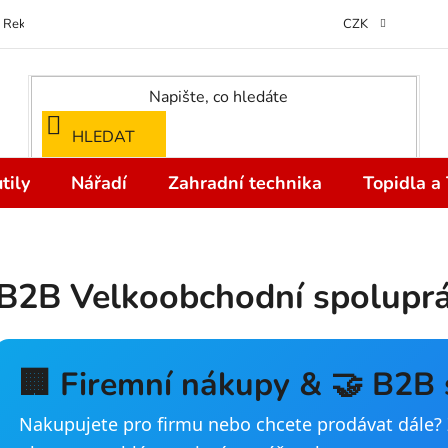
Reklamace
Kontakty
Doprava a Platba
Odstoupení od kupní
CZK
HLEDAT
tily
Nářadí
Zahradní technika
Topidla a
B2B Velkoobchodní spolupr
🏢 Firemní nákupy & 🤝 B2B
Nakupujete pro firmu nebo chcete prodávat dále? 