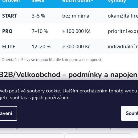
Úroveň
Sleva
Roční obrat*
Výhody
START
3–5 %
bez minima
okamžitá fir
PRO
7–10 %
≥ 100 000 Kč
prioritní exp
ELITE
12–20 %
≥ 300 000 Kč
individuální
* Orientační. Slevy se mohou lišit dle kategorie a dostupnosti.
B2B/Velkoobchod – podmínky a napojen
Individuální ceníky
dle sortimentu a objemu
web používá soubory cookie. Dalším procházením tohoto webu
XML/CSV feed
(produkty, ceny, dostupnost, EAN, paramet
jete souhlas s jejich používáním.
Heureka XML kompatibilita
, Shoptet/Baselinker
Aktualizace
– denní přegenerování feedu (dle dohody)
avení
Souh
Logistika
– kurýr ČR/SR, palety, možnost štítků dle přání
Platby
– převod/online/dobírka; u dlouhodobých partnerů