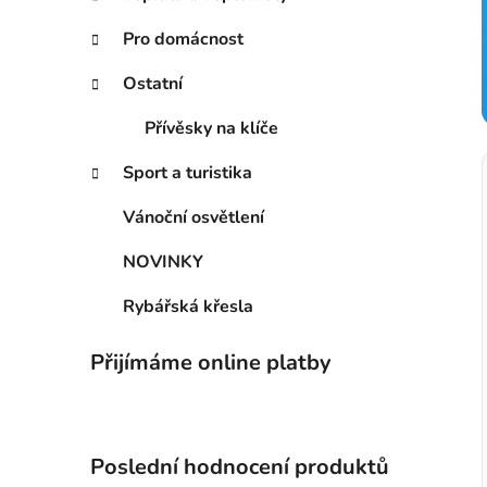
n
í
Pro domácnost
p
Ostatní
a
n
Přívěsky na klíče
e
l
Sport a turistika
Vánoční osvětlení
NOVINKY
Rybářská křesla
Přijímáme online platby
Poslední hodnocení produktů