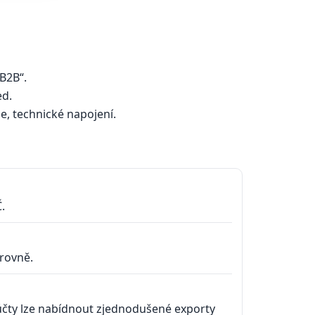
/B2B“.
ed.
je, technické napojení.
.
rovně.
čty lze nabídnout zjednodušené exporty