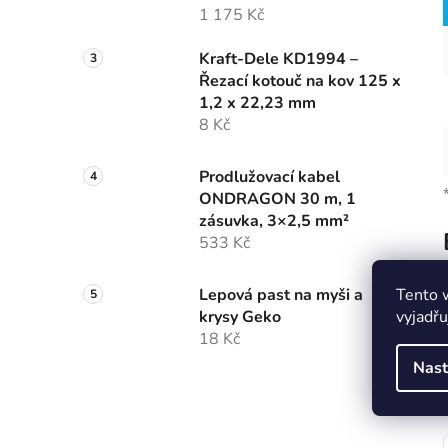
1 175 Kč
Kraft-Dele KD1994 –
Řezací kotouč na kov 125 x
1,2 x 22,23 mm
8 Kč
Prodlužovací kabel
ONDRAGON 30 m, 1
zásuvka, 3×2,5 mm²
533 Kč
Tento 
Lepová past na myši a
vyjadřu
krysy Geko
18 Kč
Nast