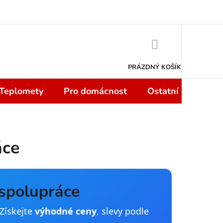
 smlouvy do 14 dní
Podmínky ochrany osobních údajů
Moje objedn
NÁKUPNÍ
KOŠÍK
PRÁZDNÝ KOŠÍK
 Teplomety
Pro domácnost
Ostatní
Sport
áce
 spolupráce
Získejte
výhodné ceny
, slevy podle