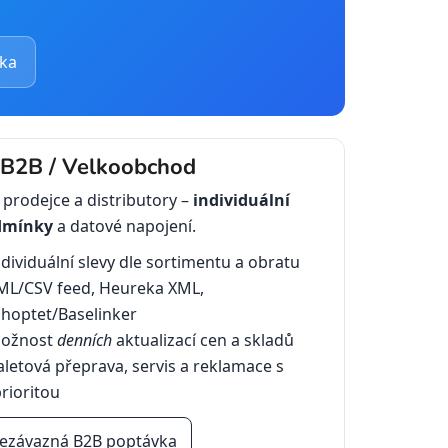
ka
 B2B / Velkoobchod
 prodejce a distributory –
individuální
dmínky
a datové napojení.
ndividuální slevy dle sortimentu a obratu
ML/CSV feed, Heureka XML,
Shoptet/Baselinker
ožnost
denních
aktualizací cen a skladů
aletová přeprava, servis a reklamace s
rioritou
ezávazná B2B poptávka