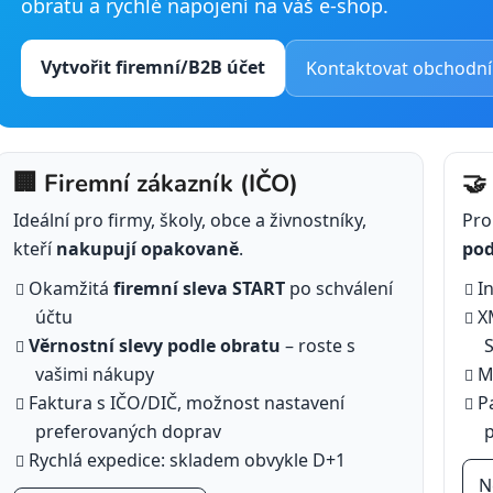
obratu a rychlé napojení na váš e-shop.
Vytvořit firemní/B2B účet
Kontaktovat obchodní
🏢 Firemní zákazník (IČO)
🤝
Ideální pro firmy, školy, obce a živnostníky,
Pro
kteří
nakupují opakovaně
.
po
Okamžitá
firemní sleva START
po schválení
I
účtu
X
Věrnostní slevy podle obratu
– roste s
vašimi nákupy
M
Faktura s IČO/DIČ, možnost nastavení
P
preferovaných doprav
p
Rychlá expedice: skladem obvykle D+1
N