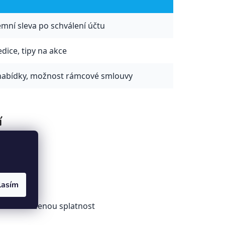
emní sleva po schválení účtu
edice, tipy na akce
 nabídky, možnost rámcové smlouvy
í
ry)
lasím
 lze odloženou splatnost