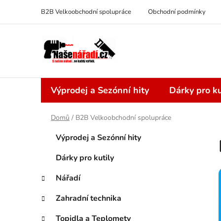
Přejít
B2B Velkoobchodní spolupráce
Obchodní podmínky
na
obsah
Výprodej a Sezónní hity
Dárky pro ku
Domů
/
B2B Velkoobchodní spolupráce
P
K
Přeskočit
Výprodej a Sezónní hity
a
kategorie
o
t
s
Dárky pro kutily
e
t
g
Nářadí
r
o
a
r
Zahradní technika
i
n
e
Topidla a Teplomety