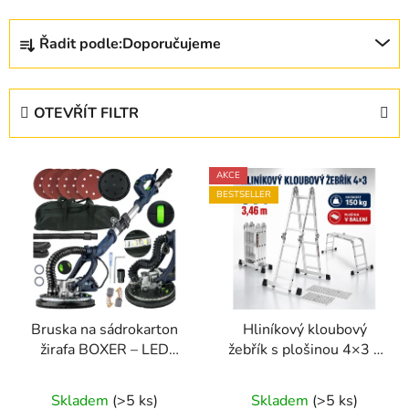
Ř
Řadit podle:
Doporučujeme
a
z
e
OTEVŘÍT FILTR
n
í
V
p
AKCE
ý
r
BESTSELLER
p
o
i
d
s
u
p
k
r
t
Bruska na sádrokarton
Hliníkový kloubový
o
ů
žirafa BOXER – LED
žebřík s plošinou 4×3 –
d
osvětlení, regulace
3,46 m, 150 kg
u
Průměrné
Průměrné
otáček 800–1700
Skladem
(>5 ks)
Skladem
(>5 ks)
k