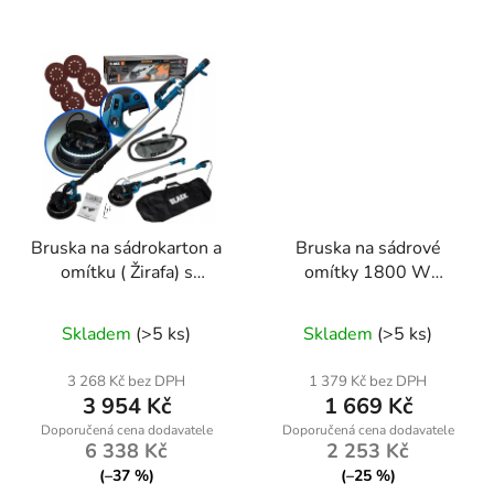
Bruska na sádrokarton a
Bruska na sádrové
omítku ( Žirafa) s
omítky 1800 W
osvětlením Black 2000
kd1799
W
Skladem
(>5 ks)
Skladem
(>5 ks)
3 268 Kč bez DPH
1 379 Kč bez DPH
3 954 Kč
1 669 Kč
6 338 Kč
2 253 Kč
(–37 %)
(–25 %)