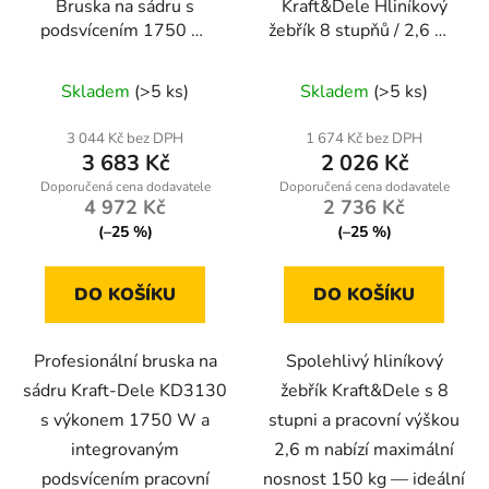
Bruska na sádru s
Kraft&Dele Hliníkový
podsvícením 1750 W
žebřík 8 stupňů / 2,6 m /
Kraft-Dele KD3130
nosnost 150 kg
Skladem
(>5 ks)
Skladem
(>5 ks)
3 044 Kč bez DPH
1 674 Kč bez DPH
3 683 Kč
2 026 Kč
4 972 Kč
2 736 Kč
(–25 %)
(–25 %)
DO KOŠÍKU
DO KOŠÍKU
Profesionální bruska na
Spolehlivý hliníkový
sádru Kraft-Dele KD3130
žebřík Kraft&Dele s 8
s výkonem 1750 W a
stupni a pracovní výškou
integrovaným
2,6 m nabízí maximální
podsvícením pracovní
nosnost 150 kg — ideální