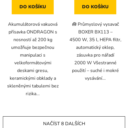
DO KOŠÍKU
DO KOŠÍKU
Akumulátorová vakuová
🧰 Průmyslový vysavač
přísavka ONDRAGON s
BOXER BX113 –
nosností až 200 kg
4500 W, 35 l, HEPA filtr,
umožňuje bezpečnou
automatický oklep,
manipulaci s
zásuvka pro nářadí
velkoformátovými
2000 W Všestranné
deskami gresu,
použití – suché i mokré
keramickými obklady a
vysávání...
skleněnými tabulemi bez
rizika...
NAČÍST 8 DALŠÍCH