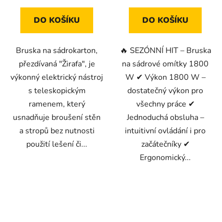
DO KOŠÍKU
DO KOŠÍKU
Bruska na sádrokarton,
🔥 SEZÓNNÍ HIT – Bruska
přezdívaná "Žirafa", je
na sádrové omítky 1800
výkonný elektrický nástroj
W ✔ Výkon 1800 W –
s teleskopickým
dostatečný výkon pro
ramenem, který
všechny práce ✔
usnadňuje broušení stěn
Jednoduchá obsluha –
a stropů bez nutnosti
intuitivní ovládání i pro
použití lešení či...
začátečníky ✔
Ergonomický...