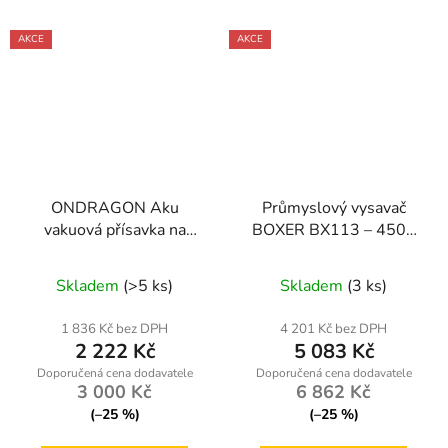
AKCE
AKCE
ONDRAGON Aku
Průmyslový vysavač
vakuová přísavka na
BOXER BX113 – 4500
sklo a dlažbu 200 kg
W, 35 l, HEPA filtr,
automatický oklep,
Skladem
(>5 ks)
Skladem
(3 ks)
zásuvka pro nářadí
2000 W
1 836 Kč bez DPH
4 201 Kč bez DPH
2 222 Kč
5 083 Kč
3 000 Kč
6 862 Kč
(–25 %)
(–25 %)