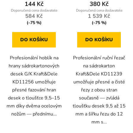
144 Kč
380 Kč
584 Kč
1 539 Kč
(–75 %)
(–75 %)
DO KOŠÍKU
DO KOŠÍKU
Profesionální hoblík na
Profesionální ruční řezač
hrany sádrokartonových
na sádrokarton
desek G/K Kraft&Dele
Kraft&Dele KD11239
KD11256 umožňuje
umožňuje přesné a čisté
přesné fazování hran
řezy z obou stran
desek o tloušťce 9,5–15
současně — zvládá
mm díky dvěma ocelovým
tloušťku desek 9,5 až 15
nožům — přednímu...
mm a šířku řezu do 12
mm s...