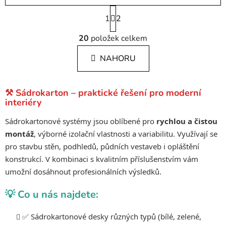
S
1
t
2
r
O
á
20
položek celkem
v
n
l
k
NAHORU
á
o
d
v
a
á
⚒️ Sádrokarton – praktické řešení pro moderní
c
n
interiéry
í
í
p
Sádrokartonové systémy jsou oblíbené pro
rychlou a čistou
r
montáž
, výborné izolační vlastnosti a variabilitu. Využívají se
v
pro stavbu stěn, podhledů, půdních vestaveb i opláštění
k
konstrukcí. V kombinaci s kvalitním příslušenstvím vám
y
umožní dosáhnout profesionálních výsledků.
v
ý
💡 Co u nás najdete:
p
i
✅ Sádrokartonové desky různých typů (bílé, zelené,
s