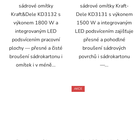
sádrové omítky
sádrové omítky Kraft-
Kraft&Dele KD3132 s
Dele KD3131 s výkonem
výkonem 1800 W a
1500 W a integrovaným
integrovaným LED
LED podsvícením zajišťuje
podsvícením pracovní
přesné a pohodlné
plochy — přesné a čisté
broušení sádrových
broušení sádrokartonu i
povrchů i sádrokartonu
omítek i v méně...
—...
AKCE