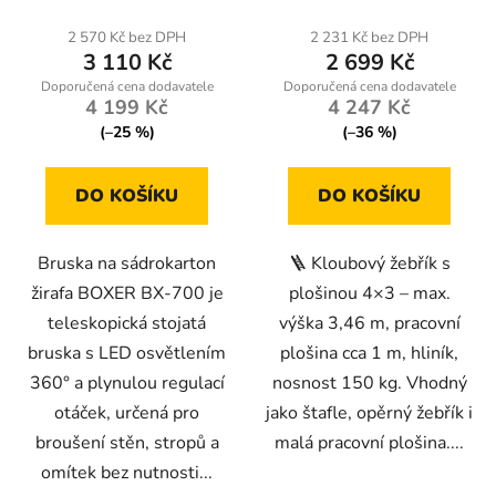
ot/min, 6× brusný papír
hodnocení
hodnocení
t
+ taška
produktu
produktu
2 570 Kč bez DPH
2 231 Kč bez DPH
ů
3 110 Kč
2 699 Kč
je
je
3,0
5,0
4 199 Kč
4 247 Kč
z
z
(–25 %)
(–36 %)
5
5
hvězdiček.
hvězdiček.
DO KOŠÍKU
DO KOŠÍKU
Bruska na sádrokarton
🪜 Kloubový žebřík s
žirafa BOXER BX-700 je
plošinou 4×3 – max.
teleskopická stojatá
výška 3,46 m, pracovní
bruska s LED osvětlením
plošina cca 1 m, hliník,
360° a plynulou regulací
nosnost 150 kg. Vhodný
otáček, určená pro
jako štafle, opěrný žebřík i
broušení stěn, stropů a
malá pracovní plošina....
omítek bez nutnosti...