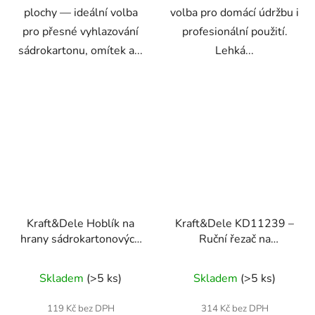
plochy — ideální volba
volba pro domácí údržbu i
pro přesné vyhlazování
profesionální použití.
sádrokartonu, omítek a...
Lehká...
Kraft&Dele Hoblík na
Kraft&Dele KD11239 –
hrany sádrokartonových
Ruční řezač na
desek G/K s fazovacím
sádrokartonové desky
nožem KD11256
Skladem
(>5 ks)
Skladem
(>5 ks)
119 Kč bez DPH
314 Kč bez DPH