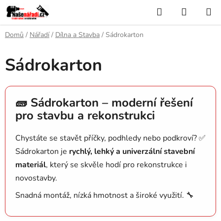
Přejít
Hledat
NÁKUP
na
KOŠÍK
obsah
Domů
/
Nářadí
/
Dílna a Stavba
/
Sádrokarton
Sádrokarton
🧱 Sádrokarton – moderní řešení
pro stavbu a rekonstrukci
Chystáte se stavět příčky, podhledy nebo podkroví? ✅
Sádrokarton je
rychlý, lehký a univerzální stavební
materiál
, který se skvěle hodí pro rekonstrukce i
novostavby.
Snadná montáž, nízká hmotnost a široké využití. 🔧