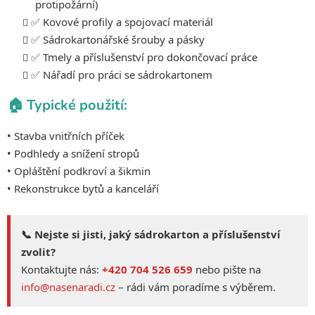
u
protipožární)
✅ Kovové profily a spojovací materiál
✅ Sádrokartonářské šrouby a pásky
✅ Tmely a příslušenství pro dokončovací práce
✅ Nářadí pro práci se sádrokartonem
🏠 Typické použití:
• Stavba vnitřních příček
• Podhledy a snížení stropů
• Opláštění podkroví a šikmin
• Rekonstrukce bytů a kanceláří
📞 Nejste si jisti, jaký sádrokarton a příslušenství
zvolit?
Kontaktujte nás:
+420 704 526 659
nebo pište na
info@nasenaradi.cz
– rádi vám poradíme s výběrem.