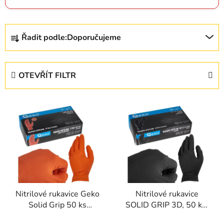
Ř
Řadit podle:
Doporučujeme
a
z
e
OTEVŘÍT FILTR
n
í
V
p
ý
r
p
o
i
d
s
u
p
k
r
t
Nitrilové rukavice Geko
Nitrilové rukavice
o
ů
Solid Grip 50 ks
SOLID GRIP 3D, 50 ks,
d
Velikost XL Oranžové
velikost XXL, černé –
u