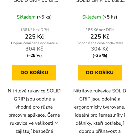
SOLID GRIP 50 ks,
SOLID GRIP, 50 kusů,
velikost M, černé
velikost L, oranžové
Skladem
(>5 ks)
Skladem
(>5 ks)
186 Kč bez DPH
186 Kč bez DPH
225 Kč
225 Kč
304 Kč
304 Kč
(–25 %)
(–25 %)
DO KOŠÍKU
DO KOŠÍKU
Nitrilové rukavice SOLID
Nitrilové rukavice SOLID
GRIP jsou odolné a
GRIP jsou odolné a
vhodné pro různé
ergonomicky tvarované,
pracovní aplikace. Černé
ideální pro řemeslníky i
rukavice ve velikosti M
dělníky, kteří potřebují
zajišťují bezpečné
dobrou přilnavost a