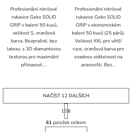
Profesionální nitrilové
Profesionální nitrilové
rukavice Geko SOLID
rukavice Geko SOLID
GRIP v balení 50 kusů,
GRIP v ekonomickém
velikost S, oranžová
balení 50 kusů (25 párů).
barva. Bezprašné, bez
Velikost XXL pro větší
latexu, s 3D diamantovou
ruce, oranžová barva pro
texturou pro maximální
snadnou viditelnost na
přilnavost....
pracovišti. Bez...
NAČÍST 12 DALŠÍCH
S
1
t
6
r
O
á
61
položek celkem
v
n
l