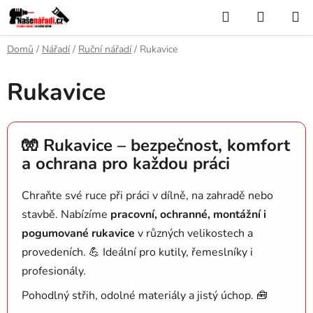
Přejít
Hledat
NÁKUP
na
KOŠÍK
obsah
Domů
/
Nářadí
/
Ruční nářadí
/
Rukavice
Rukavice
🧤 Rukavice – bezpečnost, komfort
a ochrana pro každou práci
Chraňte své ruce při práci v dílně, na zahradě nebo
stavbě. Nabízíme
pracovní, ochranné, montážní i
pogumované rukavice
v různých velikostech a
provedeních. 💪 Ideální pro kutily, řemeslníky i
profesionály.
Pohodlný střih, odolné materiály a jistý úchop. 🧰