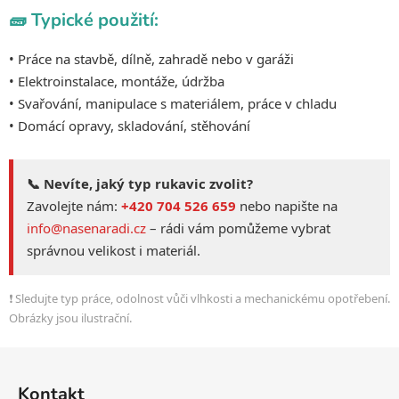
🧱 Typické použití:
• Práce na stavbě, dílně, zahradě nebo v garáži
• Elektroinstalace, montáže, údržba
• Svařování, manipulace s materiálem, práce v chladu
• Domácí opravy, skladování, stěhování
📞 Nevíte, jaký typ rukavic zvolit?
Zavolejte nám:
+420 704 526 659
nebo napište na
info@nasenaradi.cz
– rádi vám pomůžeme vybrat
správnou velikost i materiál.
❗ Sledujte typ práce, odolnost vůči vlhkosti a mechanickému opotřebení.
Obrázky jsou ilustrační.
Z
á
Kontakt