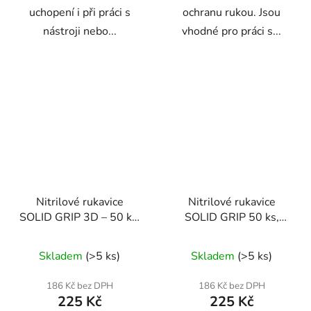
uchopení i při práci s
ochranu rukou. Jsou
nástroji nebo...
vhodné pro práci s...
Nitrilové rukavice
Nitrilové rukavice
SOLID GRIP 3D – 50 ks,
SOLID GRIP 50 ks,
velikost S, černé | Geko
velikost M, oranžové –
G75200-S
Geko G75201-M
Skladem
(>5 ks)
Skladem
(>5 ks)
186 Kč bez DPH
186 Kč bez DPH
225 Kč
225 Kč