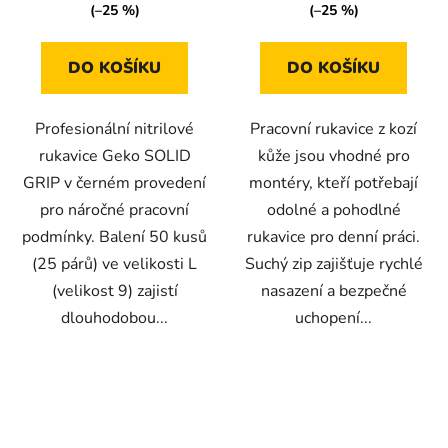
(–25 %)
(–25 %)
DO KOŠÍKU
DO KOŠÍKU
Profesionální nitrilové
Pracovní rukavice z kozí
rukavice Geko SOLID
kůže jsou vhodné pro
GRIP v černém provedení
montéry, kteří potřebají
pro náročné pracovní
odolné a pohodlné
podmínky. Balení 50 kusů
rukavice pro denní práci.
(25 párů) ve velikosti L
Suchý zip zajišťuje rychlé
(velikost 9) zajistí
nasazení a bezpečné
dlouhodobou...
uchopení...