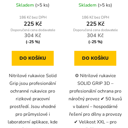
Geko
Skladem
(>5 ks)
Skladem
(>5 ks)
k
t
186 Kč bez DPH
186 Kč bez DPH
ů
225 Kč
225 Kč
304 Kč
304 Kč
(–25 %)
(–25 %)
DO KOŠÍKU
DO KOŠÍKU
Nitrilové rukavice Solid
⚙️ Nitrilové rukavice
Grip jsou profesionální
SOLID GRIP 3D –
ochranné rukavice pro
profesionální ochrana pro
rizikové pracovní
náročný provoz ✔ 50 kusů
prostředí. Jsou vhodné
v balení – hospodárné
pro průmyslové i
řešení pro dílny a provozy
laboratorní aplikace, kde
✔ Velikost XXL – pro