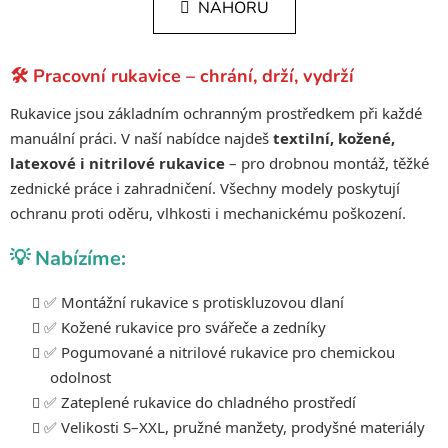
k
NAHORU
á
o
d
v
a
á
🛠️ Pracovní rukavice – chrání, drží, vydrží
c
n
í
í
Rukavice jsou základním ochranným prostředkem při každé
p
manuální práci. V naší nabídce najdeš
textilní, kožené,
r
latexové i nitrilové rukavice
– pro drobnou montáž, těžké
v
zednické práce i zahradničení. Všechny modely poskytují
k
y
ochranu proti oděru, vlhkosti i mechanickému poškození.
v
💡 Nabízíme:
ý
p
i
✅ Montážní rukavice s protiskluzovou dlaní
s
✅ Kožené rukavice pro svářeče a zedníky
u
✅ Pogumované a nitrilové rukavice pro chemickou
odolnost
✅ Zateplené rukavice do chladného prostředí
✅ Velikosti S–XXL, pružné manžety, prodyšné materiály