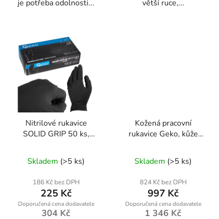
je potřeba odolnosti...
větší ruce,...
Nitrilové rukavice
Kožená pracovní
SOLID GRIP 50 ks,
rukavice Geko, kůže
velikost L, černé – Geko
ovcí, suchý zip, velikost
G75200-L
10
Skladem
(>5 ks)
Skladem
(>5 ks)
186 Kč bez DPH
824 Kč bez DPH
225 Kč
997 Kč
304 Kč
1 346 Kč