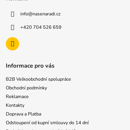
p
a
info
@
nasenaradi.cz
t
í
+420 704 526 659
Informace pro vás
B2B Velkoobchodní spolupráce
Obchodní podmínky
Reklamace
Kontakty
Doprava a Platba
Odstoupení od kupní smlouvy do 14 dní