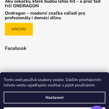
Aku sekačky, které budou letos hit – a proč teď
frčí ONDRAGON
Ondragon – moderní značka nářadí pro
profesionály i domácí dílnu
ARCHIV
Facebook
Tento web používá soubory cookie. Dalším procházením
Způsob ověřování recenzí
tohoto webu vyjadřujete souhlas s jejich používáním.
Nastavení
Vytvořil Shoptet Premium