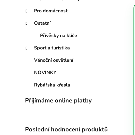
n
í
Pro domácnost
p
Ostatní
a
n
Přívěsky na klíče
e
l
Sport a turistika
Vánoční osvětlení
NOVINKY
Rybářská křesla
Přijímáme online platby
Poslední hodnocení produktů