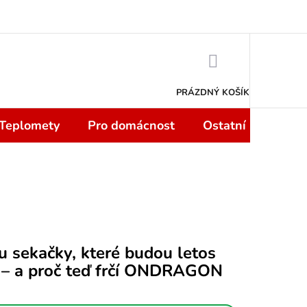
 smlouvy do 14 dní
Podmínky ochrany osobních údajů
Moje objedn
NÁKUPNÍ
KOŠÍK
PRÁZDNÝ KOŠÍK
 Teplomety
Pro domácnost
Ostatní
Sport
u sekačky, které budou letos
t – a proč teď frčí ONDRAGON