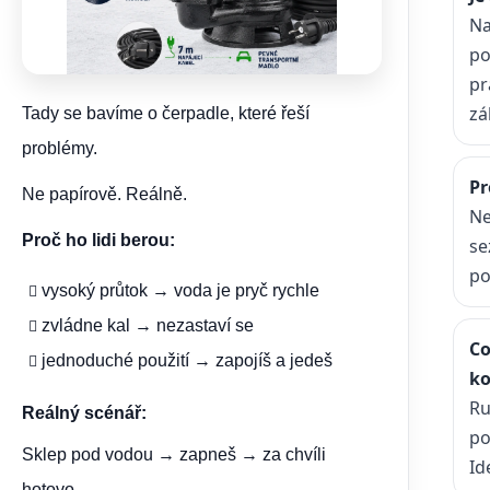
Na
po
pr
zá
Tady se bavíme o čerpadle, které řeší
problémy.
Pr
Ne papírově. Reálně.
Ne
Proč ho lidi berou:
se
po
vysoký průtok → voda je pryč rychle
zvládne kal → nezastaví se
Co
jednoduché použití → zapojíš a jedeš
ko
Ru
Reálný scénář:
po
Sklep pod vodou → zapneš → za chvíli
Id
hotovo.