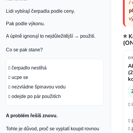
/
p
Lidi vybírají čerpadla podle ceny.
v
Pak podle výkonu.
⭐ K
A úplně ignorují to nejdůležitější → použití.
(O
Co se pak stane?
ON
A
čerpadlo nestíhá
(2
ucpe se
k
nezvládne špinavou vodu
odejde po pár použitích
A problém řešíš znovu.
Tohle je důvod, proč se vyplatí koupit rovnou