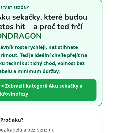
 START SEZÓNY
ku sekačky, které budou
etos hit – a proč teď frčí
ONDRAGON
rávník roste rychleji, než stihnete
rknout. Teď je ideální chvíle přejít na
ku techniku: tichý chod, volnost bez
abelu a minimum údržby.
➜ Zobrazit kategorii Aku sekačky a
křovinořezy
 Proč aku?
bez kabelu a bez benzínu