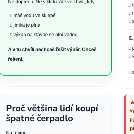
Ne dopředu. Ne v klidu. Ale ve chvíli, kdy:
máš vodu ve sklepě
jímka je plná
výkop na stavbě se plní vodou

A v tu chvíli nechceš řešit výběr. Chceš
řešení.

Proč většina lidí koupí
v
špatné čerpadlo
P
p
Na rovinu.