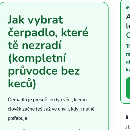
s
č

A
Jak vybrat
l
á
l
čerpadlo, které
n
k
tě nezradí
ů
T
(kompletní
m
a
průvodce bez
k
keců)
Čerpadlo je přesně ten typ věci, kterou
člověk začne řešit až ve chvíli, kdy ji nutně
🔋
potřebuje.