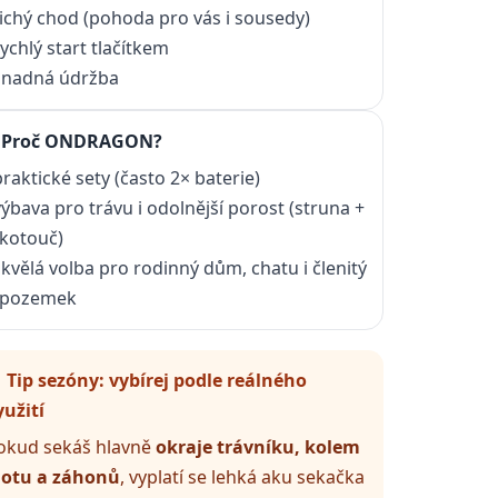
tichý chod (pohoda pro vás i sousedy)
rychlý start tlačítkem
snadná údržba
 Proč ONDRAGON?
praktické sety (často 2× baterie)
výbava pro trávu i odolnější porost (struna +
kotouč)
skvělá volba pro rodinný dům, chatu i členitý
pozemek
 Tip sezóny: vybírej podle reálného
yužití
okud sekáš hlavně
okraje trávníku, kolem
lotu a záhonů
, vyplatí se lehká aku sekačka