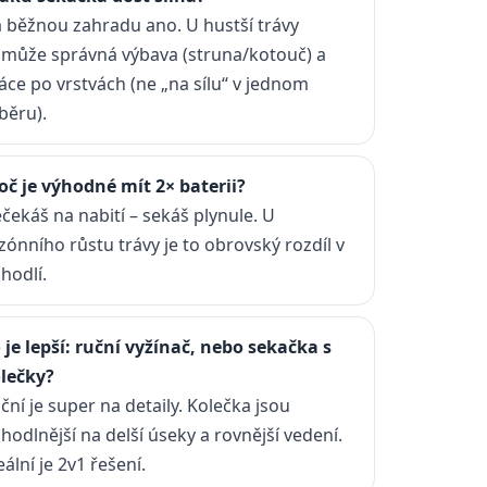
 běžnou zahradu ano. U hustší trávy
může správná výbava (struna/kotouč) a
áce po vrstvách (ne „na sílu“ v jednom
běru).
oč je výhodné mít 2× baterii?
čekáš na nabití – sekáš plynule. U
zónního růstu trávy je to obrovský rozdíl v
hodlí.
 je lepší: ruční vyžínač, nebo sekačka s
lečky?
ční je super na detaily. Kolečka jsou
hodlnější na delší úseky a rovnější vedení.
eální je 2v1 řešení.