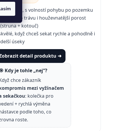
lasím
bez kabelu, s volností pohybu po pozemku
výbava pro trávu i houževnatější porost
(struna + kotouč)
skvělé, když chceš sekat rychle a pohodlně i
delší úseky
Zobrazit detail produktu ➜
🎯 Kdy je tohle „nej“?
Když chce zákazník
kompromis mezi vyžínačem
a sekačkou
: kolečka pro
vedení + rychlá výměna
nástavce podle toho, co
zrovna roste.