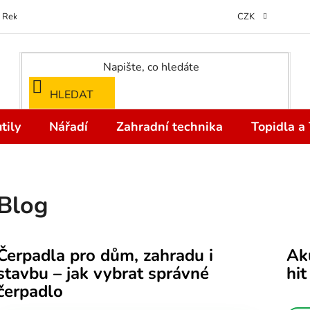
Reklamace
Kontakty
Doprava a Platba
Odstoupení od kupní
CZK
HLEDAT
tily
Nářadí
Zahradní technika
Topidla a
Blog
V
Čerpadla pro dům, zahradu i
Ak
ý
stavbu – jak vybrat správné
hi
p
čerpadlo