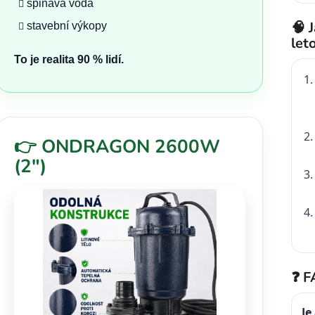
špinavá voda
🧠 
stavební výkopy
let
To je realita 90 % lidí.
👉 ONDRAGON 2600W
(2")
❓ F
Je