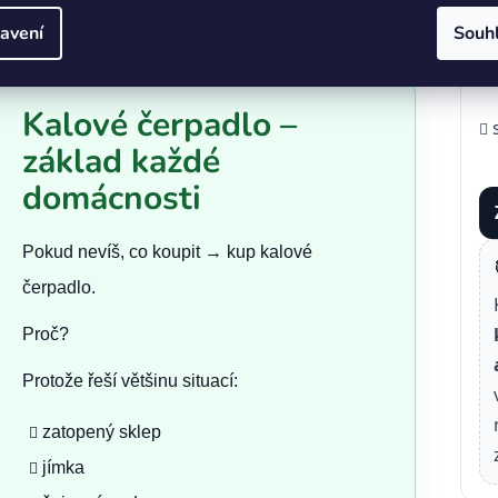
avení
Souh
Kalové čerpadlo –
základ každé
domácnosti
Pokud nevíš, co koupit → kup kalové
čerpadlo.
Proč?
Protože řeší většinu situací:
zatopený sklep
jímka