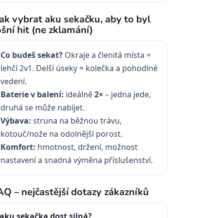
Jak vybrat aku sekačku, aby to byl
ošní hit (ne zklamání)
Co budeš sekat?
Okraje a členitá místa =
lehčí 2v1. Delší úseky = kolečka a pohodlné
vedení.
Baterie v balení:
ideálně
2×
– jedna jede,
druhá se může nabíjet.
Výbava:
struna na běžnou trávu,
kotouč/nože na odolnější porost.
Komfort:
hmotnost, držení, možnost
nastavení a snadná výměna příslušenství.
AQ – nejčastější dotazy zákazníků
 aku sekačka dost silná?