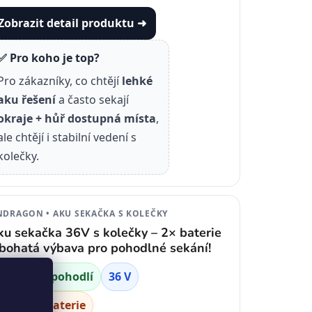
Zobrazit detail produktu ➜
✅ Pro koho je top?
Pro zákazníky, co chtějí
lehké
aku řešení
a často sekají
okraje + hůř dostupná místa
,
ale chtějí i stabilní vedení s
kolečky.
DRAGON • AKU SEKAČKA S KOLEČKY
ku sekačka 36V s kolečky – 2× baterie
 bohatá výbava pro pohodlné sekání!
kolečka = pohodlí
36 V
2× Li-Ion baterie