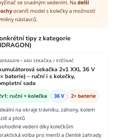
 vyžínač se snadným vedením. Na
delší
lochy
oceníš model s kolečky a možností
ýměny nástavců.
onkrétní tipy z kategorie
NDRAGON)
DRAGON • AKU SEKAČKA / VYŽÍNAČ
kumulátorová sekačka 2v1 XXL 36 V
× baterie) – ruční i s kolečky,
ompletní sada
2v1: ruční + kolečka
36 V
2× baterie
ideální na okraje trávníku, záhony, kolem
zdí a plotů
pohodlné vedení díky kolečkům
praktická volba pro menší a členité zahrady