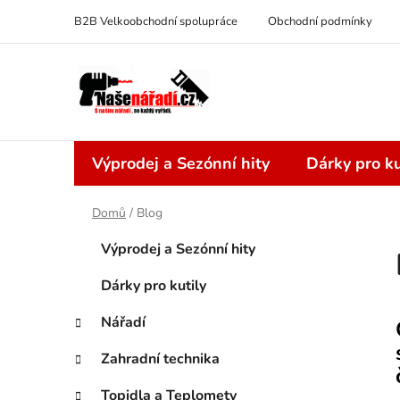
Přejít
B2B Velkoobchodní spolupráce
Obchodní podmínky
na
obsah
Výprodej a Sezónní hity
Dárky pro ku
Domů
/
Blog
P
K
Přeskočit
Výprodej a Sezónní hity
a
kategorie
o
t
s
Dárky pro kutily
e
t
g
Nářadí
r
o
a
r
Zahradní technika
i
n
i
e
Topidla a Teplomety