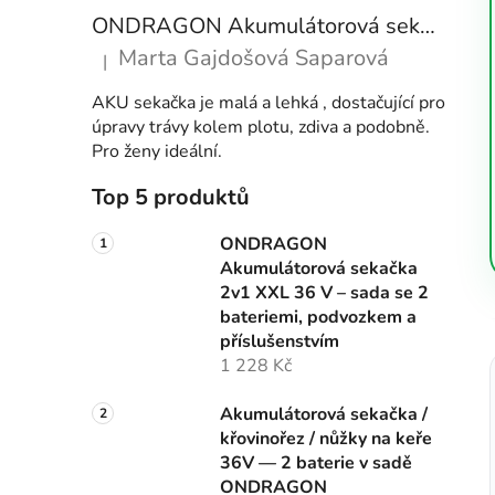
ONDRAGON Akumulátorová sekačka 2v1 XXL 36 V – sada se 2 bateriemi, podvozkem a příslušenstvím
Marta Gajdošová Saparová
|
Hodnocení produktu je 5 z 5 hvězdiček.
AKU sekačka je malá a lehká , dostačující pro
úpravy trávy kolem plotu, zdiva a podobně.
Pro ženy ideální.
Top 5 produktů
ONDRAGON
Akumulátorová sekačka
2v1 XXL 36 V – sada se 2
bateriemi, podvozkem a
příslušenstvím
1 228 Kč
Akumulátorová sekačka /
křovinořez / nůžky na keře
36V — 2 baterie v sadě
ONDRAGON