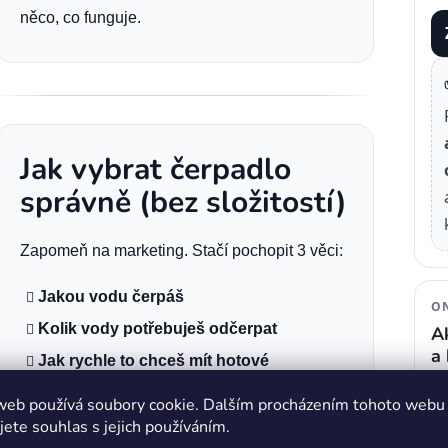
něco, co funguje.
Jak vybrat čerpadlo
správně (bez složitostí)
Zapomeň na marketing. Stačí pochopit 3 věci:
Jakou vodu čerpáš
ON
Kolik vody potřebuješ odčerpat
A
a
Jak rychle to chceš mít hotové
web používá soubory cookie. Dalším procházením tohoto webu
A podle toho vybíráš.
jete souhlas s jejich používáním.