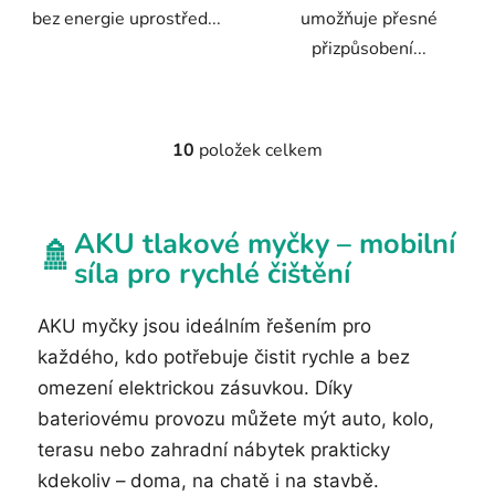
bez energie uprostřed...
umožňuje přesné
přizpůsobení...
10
položek celkem
O
v
l
á
AKU tlakové myčky – mobilní
🚿
d
síla pro rychlé čištění
a
c
AKU myčky jsou ideálním řešením pro
í
p
každého, kdo potřebuje čistit rychle a bez
r
omezení elektrickou zásuvkou. Díky
v
bateriovému provozu můžete mýt auto, kolo,
k
y
terasu nebo zahradní nábytek prakticky
v
kdekoliv – doma, na chatě i na stavbě.