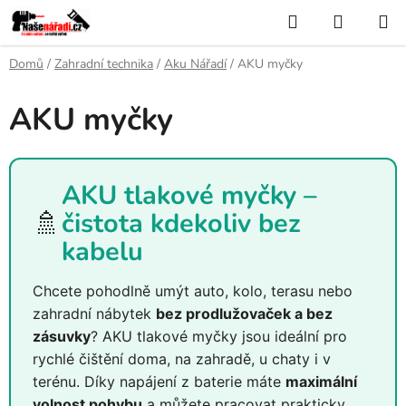
Přejít
Hledat
NÁKUP
na
KOŠÍK
obsah
Domů
/
Zahradní technika
/
Aku Nářadí
/
AKU myčky
AKU myčky
AKU tlakové myčky –
🚿
čistota kdekoliv bez
kabelu
Chcete pohodlně umýt auto, kolo, terasu nebo
zahradní nábytek
bez prodlužovaček a bez
zásuvky
? AKU tlakové myčky jsou ideální pro
rychlé čištění doma, na zahradě, u chaty i v
terénu. Díky napájení z baterie máte
maximální
volnost pohybu
a můžete pracovat prakticky