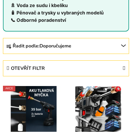
🚿 Voda ze sudu i kbelíku
🧴 Pěnovač a trysky u vybraných modelů
📞 Odborné poradenství
Ř
Řadit podle:
Doporučujeme
a
z
e
OTEVŘÍT FILTR
n
í
V
p
AKCE
ý
r
p
o
i
d
s
u
p
k