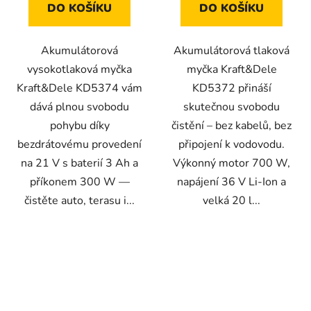
DO KOŠÍKU
DO KOŠÍKU
Akumulátorová
Akumulátorová tlaková
vysokotlaková myčka
myčka Kraft&Dele
Kraft&Dele KD5374 vám
KD5372 přináší
dává plnou svobodu
skutečnou svobodu
pohybu díky
čistění – bez kabelů, bez
bezdrátovému provedení
připojení k vodovodu.
na 21 V s baterií 3 Ah a
Výkonný motor 700 W,
příkonem 300 W —
napájení 36 V Li-Ion a
čistěte auto, terasu i...
velká 20 l...