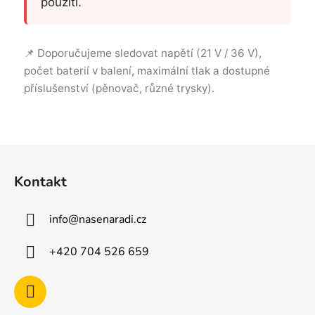
použití.
📌 Doporučujeme sledovat napětí (21 V / 36 V),
počet baterií v balení, maximální tlak a dostupné
příslušenství (pěnovač, různé trysky).
Z
á
Kontakt
p
a
info
@
nasenaradi.cz
t
í
+420 704 526 659