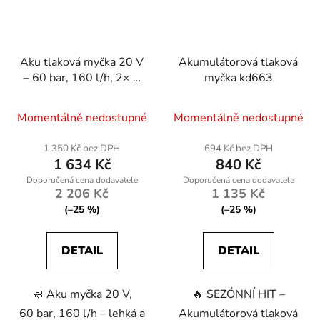
Aku tlaková myčka 20 V
Akumulátorová tlaková
– 60 bar, 160 l/h, 2× 4
myčka kd663
Ah Mega Výbava
Průměrné
Momentálně nedostupné
Momentálně nedostupné
hodnocení
produktu
1 350 Kč bez DPH
694 Kč bez DPH
1 634 Kč
840 Kč
je
4,9
2 206 Kč
1 135 Kč
z
(–25 %)
(–25 %)
5
hvězdiček.
DETAIL
DETAIL
🧼 Aku myčka 20 V,
🔥 SEZÓNNÍ HIT –
60 bar, 160 l/h – lehká a
Akumulátorová tlaková