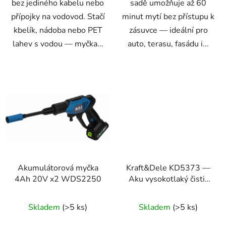
bez jediného kabelu nebo
sadě umožňuje až 60
přípojky na vodovod. Stačí
minut mytí bez přístupu k
kbelík, nádoba nebo PET
zásuvce — ideální pro
lahev s vodou — myčka...
auto, terasu, fasádu i...
Akumulátorová myčka
Kraft&Dele KD5373 —
4Ah 20V x2 WDS2250
Aku vysokotlaký čistič
21 V 3 Ah s
příslušenstvím
Skladem
(>5 ks)
Skladem
(>5 ks)