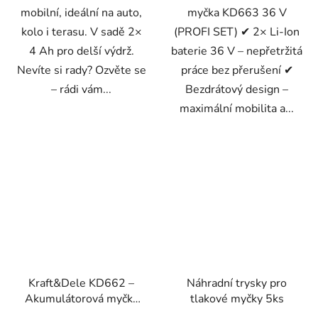
mobilní, ideální na auto,
myčka KD663 36 V
kolo i terasu. V sadě 2×
(PROFI SET) ✔ 2× Li-Ion
4 Ah pro delší výdrž.
baterie 36 V – nepřetržitá
Nevíte si rady? Ozvěte se
práce bez přerušení ✔
– rádi vám...
Bezdrátový design –
maximální mobilita a...
Kraft&Dele KD662 –
Náhradní trysky pro
Akumulátorová myčka
tlakové myčky 5ks
20V 2×4Ah (PROFI