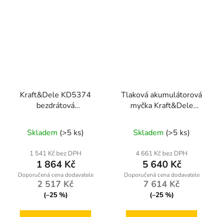
Kraft&Dele KD5374
Tlaková akumulátorová
bezdrátová
myčka Kraft&Dele
vysokotlaková myčka 21
KD5372 – 700 W, 20 l
V 3 Ah – 300 W výkon,
nádrž, 36 V
Skladem
(>5 ks)
Skladem
(>5 ks)
snadné čištění
1 541 Kč bez DPH
4 661 Kč bez DPH
1 864 Kč
5 640 Kč
2 517 Kč
7 614 Kč
(–25 %)
(–25 %)