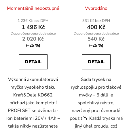
Průměrné
Průměrné
SET)
Momentálně nedostupné
Vyprodáno
hodnocení
hodnocení
produktu
produktu
1 236 Kč bez DPH
331 Kč bez DPH
1 496 Kč
400 Kč
je
je
5,0
5,0
2 020 Kč
540 Kč
z
z
(–25 %)
(–25 %)
5
5
hvězdiček.
hvězdiček.
DETAIL
DETAIL
Výkonná akumulátorová
Sada trysek na
myčka vysokého tlaku
rychlospojku pro tlakové
Kraft&Dele KD662
myčky – 5 dílů je
přichází jako kompletní
spolehlivý nástroj
PROFI SET se dvěma Li-
navržený pro různorodé
Ion bateriemi 20V / 4Ah –
použití🔧 Každá tryska má
takže nikdy nezůstanete
jiný úhel proudu, což