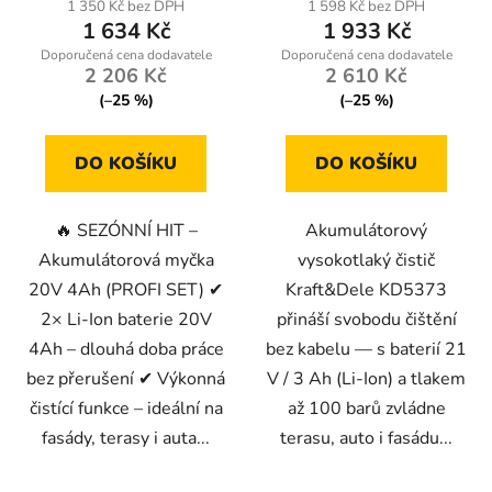
1 350 Kč bez DPH
1 598 Kč bez DPH
1 634 Kč
1 933 Kč
2 206 Kč
2 610 Kč
(–25 %)
(–25 %)
DO KOŠÍKU
DO KOŠÍKU
🔥 SEZÓNNÍ HIT –
Akumulátorový
Akumulátorová myčka
vysokotlaký čistič
20V 4Ah (PROFI SET) ✔
Kraft&Dele KD5373
2× Li-Ion baterie 20V
přináší svobodu čištění
4Ah – dlouhá doba práce
bez kabelu — s baterií 21
bez přerušení ✔ Výkonná
V / 3 Ah (Li-Ion) a tlakem
čistící funkce – ideální na
až 100 barů zvládne
fasády, terasy i auta...
terasu, auto i fasádu...