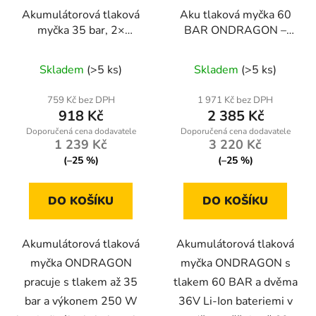
r
t
Akumulátorová tlaková
Aku tlaková myčka 60
o
ů
myčka 35 bar, 2×
BAR ONDRAGON –
d
baterie 36 V, 250 W —
Mega Set 2× 36V
u
Průměrné
Průměrné
ONDRAGON
baterie
Skladem
(>5 ks)
Skladem
(>5 ks)
k
hodnocení
hodnocení
t
produktu
produktu
759 Kč bez DPH
1 971 Kč bez DPH
ů
918 Kč
2 385 Kč
je
je
3,6
4,8
1 239 Kč
3 220 Kč
z
z
(–25 %)
(–25 %)
5
5
hvězdiček.
hvězdiček.
DO KOŠÍKU
DO KOŠÍKU
Akumulátorová tlaková
Akumulátorová tlaková
myčka ONDRAGON
myčka ONDRAGON s
pracuje s tlakem až 35
tlakem 60 BAR a dvěma
bar a výkonem 250 W
36V Li-Ion bateriemi v