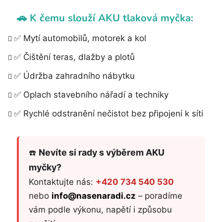
ý
p
🚗 K čemu slouží AKU tlaková myčka:
i
s
✅ Mytí automobilů, motorek a kol
u
✅ Čištění teras, dlažby a plotů
✅ Údržba zahradního nábytku
✅ Oplach stavebního nářadí a techniky
✅ Rychlé odstranění nečistot bez připojení k síti
Nevíte si rady s výběrem AKU
☎️
myčky?
Kontaktujte nás:
+420 734 540 530
nebo
info@nasenaradi.cz
– poradíme
vám podle výkonu, napětí i způsobu