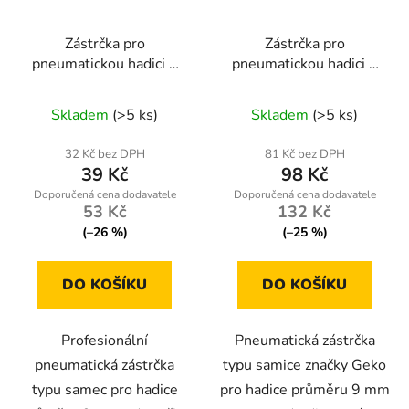
p
k
r
t
Zástrčka pro
Zástrčka pro
o
ů
pneumatickou hadici 9
pneumatickou hadici 9
d
mm, typ samec (blistr) –
mm, typ samice (blistr)
u
Geko
– Geko
Skladem
(>5 ks)
Skladem
(>5 ks)
k
t
32 Kč bez DPH
81 Kč bez DPH
ů
39 Kč
98 Kč
53 Kč
132 Kč
(–26 %)
(–25 %)
DO KOŠÍKU
DO KOŠÍKU
Profesionální
Pneumatická zástrčka
pneumatická zástrčka
typu samice značky Geko
typu samec pro hadice
pro hadice průměru 9 mm