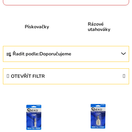
Rázové
Pískovačky
utahováky
Ř
Řadit podle:
Doporučujeme
a
z
e
OTEVŘÍT FILTR
n
í
V
p
ý
r
p
o
i
d
s
u