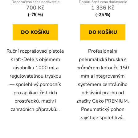
700 Kč
1 336 Kč
(–75 %)
(–25 %)
DO KOŠÍKU
DO KOŠÍKU
Ruční rozprašovací pistole
Profesionální
Kraft-Dele s objemem
pneumatická bruska s
zásobníku 1000 ml a
průměrem kotouče 150
regulovatelnou tryskou
mm a integrovaným
— spolehlivý pomocník
systémem centrálního
pro aplikaci čisticích
odsávání prachu od
prostředků, maziv i
značky Geko PREMIUM.
zahradních přípravků...
Pneumatický pohon
zajišťuje spolehlivý...