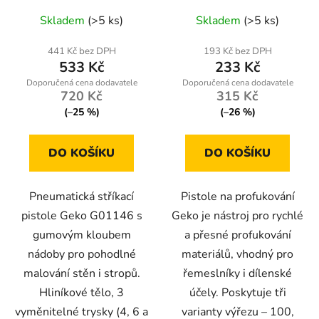
Skladem
(>5 ks)
Skladem
(>5 ks)
441 Kč bez DPH
193 Kč bez DPH
533 Kč
233 Kč
720 Kč
315 Kč
(–25 %)
(–26 %)
DO KOŠÍKU
DO KOŠÍKU
Pneumatická stříkací
Pistole na profukování
pistole Geko G01146 s
Geko je nástroj pro rychlé
gumovým kloubem
a přesné profukování
nádoby pro pohodlné
materiálů, vhodný pro
malování stěn i stropů.
řemeslníky i dílenské
Hliníkové tělo, 3
účely. Poskytuje tři
vyměnitelné trysky (4, 6 a
varianty výřezu – 100,