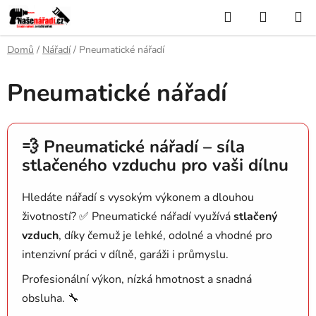
Přejít
Hledat
NÁKUP
na
KOŠÍK
obsah
Domů
/
Nářadí
/
Pneumatické nářadí
Pneumatické nářadí
💨 Pneumatické nářadí – síla
stlačeného vzduchu pro vaši dílnu
Hledáte nářadí s vysokým výkonem a dlouhou
životností? ✅ Pneumatické nářadí využívá
stlačený
vzduch
, díky čemuž je lehké, odolné a vhodné pro
intenzivní práci v dílně, garáži i průmyslu.
Profesionální výkon, nízká hmotnost a snadná
obsluha. 🔧