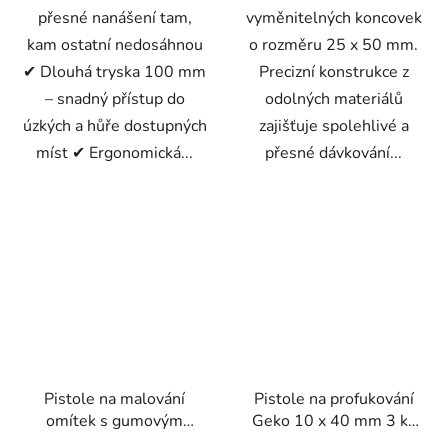
přesné nanášení tam,
vyměnitelných koncovek
kam ostatní nedosáhnou
o rozměru 25 x 50 mm.
✔ Dlouhá tryska 100 mm
Precizní konstrukce z
– snadný přístup do
odolných materiálů
úzkých a hůře dostupných
zajišťuje spolehlivé a
míst ✔ Ergonomická...
přesné dávkování...
Pistole na malování
Pistole na profukování
omítek s gumovým
Geko 10 x 40 mm 3 ks
spojem – Geko G01146
100 / 300 / 500 mm