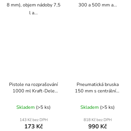
8 mm), objem nádoby 7,5
300 a 500 mm a...
l a...
Pistole na rozprašování
Pneumatická bruska
1000 ml Kraft-Dele
150 mm s centrálním
KD10633
odsáváním prachu
PREMIUM – Geko
Skladem
(>5 ks)
Skladem
(>5 ks)
143 Kč bez DPH
818 Kč bez DPH
173 Kč
990 Kč