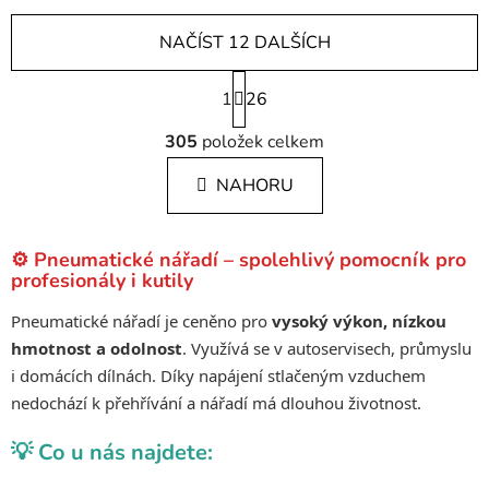
NAČÍST 12 DALŠÍCH
S
1
t
26
r
O
á
305
položek celkem
v
n
l
k
NAHORU
á
o
d
v
a
á
⚙️ Pneumatické nářadí – spolehlivý pomocník pro
c
n
profesionály i kutily
í
í
p
Pneumatické nářadí je ceněno pro
vysoký výkon, nízkou
r
hmotnost a odolnost
. Využívá se v autoservisech, průmyslu
v
i domácích dílnách. Díky napájení stlačeným vzduchem
k
nedochází k přehřívání a nářadí má dlouhou životnost.
y
v
💡 Co u nás najdete:
ý
p