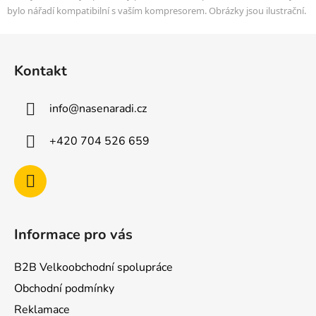
bylo nářadí kompatibilní s vaším kompresorem. Obrázky jsou ilustrační.
Z
á
Kontakt
p
a
info
@
nasenaradi.cz
t
í
+420 704 526 659
Informace pro vás
B2B Velkoobchodní spolupráce
Obchodní podmínky
Reklamace