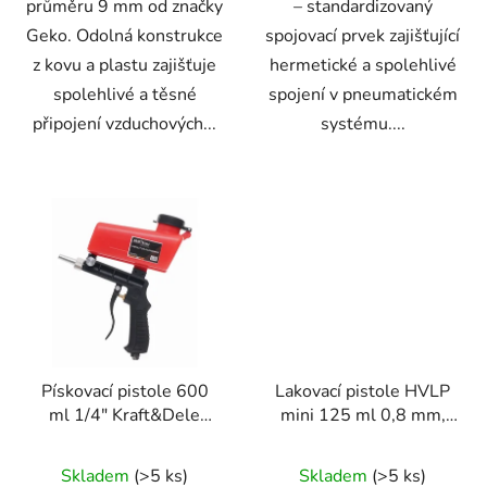
průměru 9 mm od značky
– standardizovaný
Geko. Odolná konstrukce
spojovací prvek zajišťující
z kovu a plastu zajišťuje
hermetické a spolehlivé
spolehlivé a těsné
spojení v pneumatickém
připojení vzduchových...
systému....
Pískovací pistole 600
Lakovací pistole HVLP
ml 1/4" Kraft&Dele
mini 125 ml 0,8 mm,
KD10679
plastová nádoba – Geko
Skladem
(>5 ks)
Skladem
(>5 ks)