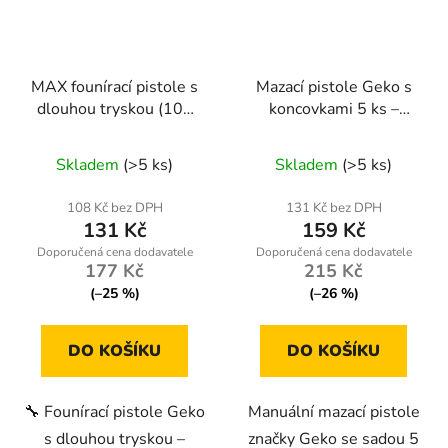
MAX founírací pistole s
Mazací pistole Geko s
dlouhou tryskou (100
koncovkami 5 ks –
ks)
rozměr 25 x 50 mm
Skladem
(>5 ks)
Skladem
(>5 ks)
108 Kč bez DPH
131 Kč bez DPH
131 Kč
159 Kč
177 Kč
215 Kč
(–25 %)
(–26 %)
DO KOŠÍKU
DO KOŠÍKU
🔧 Founírací pistole Geko
Manuální mazací pistole
s dlouhou tryskou –
značky Geko se sadou 5