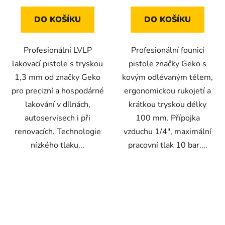
DO KOŠÍKU
DO KOŠÍKU
Profesionální LVLP
Profesionální founicí
lakovací pistole s tryskou
pistole značky Geko s
1,3 mm od značky Geko
kovým odlévaným tělem,
pro precizní a hospodárné
ergonomickou rukojetí a
lakování v dílnách,
krátkou tryskou délky
autoservisech i při
100 mm. Přípojka
renovacích. Technologie
vzduchu 1/4", maximální
nízkého tlaku...
pracovní tlak 10 bar....