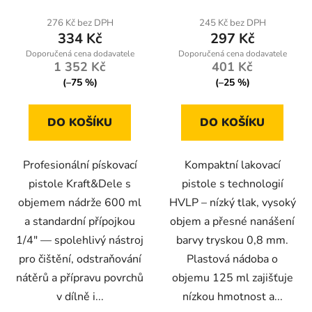
276 Kč bez DPH
245 Kč bez DPH
334 Kč
297 Kč
1 352 Kč
401 Kč
(–75 %)
(–25 %)
DO KOŠÍKU
DO KOŠÍKU
Profesionální pískovací
Kompaktní lakovací
pistole Kraft&Dele s
pistole s technologií
objemem nádrže 600 ml
HVLP – nízký tlak, vysoký
a standardní přípojkou
objem a přesné nanášení
1/4" — spolehlivý nástroj
barvy tryskou 0,8 mm.
pro čištění, odstraňování
Plastová nádoba o
nátěrů a přípravu povrchů
objemu 125 ml zajišťuje
v dílně i...
nízkou hmotnost a...