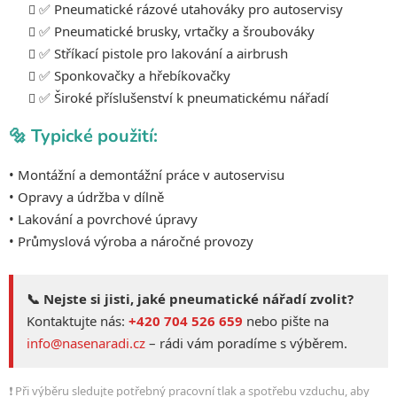
✅ Pneumatické rázové utahováky pro autoservisy
i
✅ Pneumatické brusky, vrtačky a šroubováky
s
u
✅ Stříkací pistole pro lakování a airbrush
✅ Sponkovačky a hřebíkovačky
✅ Široké příslušenství k pneumatickému nářadí
🔩 Typické použití:
• Montážní a demontážní práce v autoservisu
• Opravy a údržba v dílně
• Lakování a povrchové úpravy
• Průmyslová výroba a náročné provozy
📞 Nejste si jisti, jaké pneumatické nářadí zvolit?
Kontaktujte nás:
+420 704 526 659
nebo pište na
info@nasenaradi.cz
– rádi vám poradíme s výběrem.
❗ Při výběru sledujte potřebný pracovní tlak a spotřebu vzduchu, aby