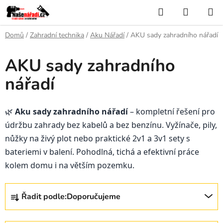
Přejít
Hledat
NÁKUP
na
KOŠÍK
obsah
Domů
/
Zahradní technika
/
Aku Nářadí
/
AKU sady zahradního nářadí
AKU sady zahradního
nářadí
🌿
Aku sady zahradního nářadí
– kompletní řešení pro
údržbu zahrady bez kabelů a bez benzínu. Vyžínače, pily,
nůžky na živý plot nebo praktické 2v1 a 3v1 sety s
bateriemi v balení. Pohodlná, tichá a efektivní práce
kolem domu i na větším pozemku.
Ř
Řadit podle:
Doporučujeme
a
z