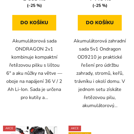
z
(–25 %)
(–25 %)
5
hvězdiček.
DO KOŠÍKU
DO KOŠÍKU
Akumulátorová sada
Akumulátorová zahradní
ONDRAGON 2v1
sada 5v1 Ondragon
kombinuje kompaktní
OD9210 je praktické
řetězovou pilku s lištou
řešení pro údržbu
6" a aku nůžky na větve —
zahrady, stromů, keřů,
oboje na napájení 36 V / 2
trávníku i okolí domu. V
Ah Li-Ion. Sada je určena
jednom setu získáte
pro kutily a...
řetězovou pilu,
akumulátorový...
AKCE
AKCE