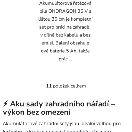
Akumulátorová řetězová
pila ONDRAGON 36 V s
lištou 30 cm je kompletní
set pro práci na zahradě i
v dílně bez kabelu a bez
emisí. Balení obsahuje
dvě baterie 5 Ah, takže
práci...
11
položek celkem
O
v
l
⚡ Aku sady zahradního nářadí –
á
výkon bez omezení
d
a
Akumulátorové zahradní sety jsou ideální volbou pro
c
každého, kdo chce pracovat pohodlně, tiše a bez