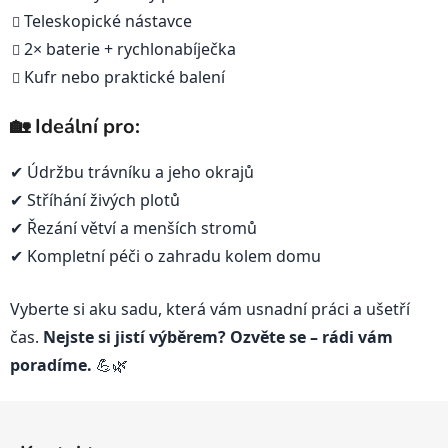
Teleskopické nástavce
2× baterie + rychlonabíječka
Kufr nebo praktické balení
🏡 Ideální pro:
✔ Údržbu trávníku a jeho okrajů
✔ Stříhání živých plotů
✔ Řezání větví a menších stromů
✔ Kompletní péči o zahradu kolem domu
Vyberte si aku sadu, která vám usnadní práci a ušetří
čas.
Nejste si jistí výběrem? Ozvěte se – rádi vám
poradíme.
💪🌿
Z
á