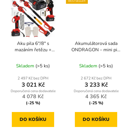
BESTSELLER
Aku pila 6″/8″ s
Akumulátorová sada
mazáním řetězu +
ONDRAGON – mini pila
Nůžky + teleskop 2 m –
6" + nůžky na větve +
Průměrné
Průměrné
2× BIG Akku 5 Ah
teleskopická tyč | 2×
Skladem
(>5 ks)
Skladem
(>5 ks)
(XXXL set)
hodnocení
baterie
hodnocení
ONDRAGON
produktu
produktu
2 497 Kč bez DPH
2 672 Kč bez DPH
3 021 Kč
3 233 Kč
je
je
4,8
5,0
4 078 Kč
4 365 Kč
z
z
(–25 %)
(–25 %)
5
5
hvězdiček.
hvězdiček.
DO KOŠÍKU
DO KOŠÍKU