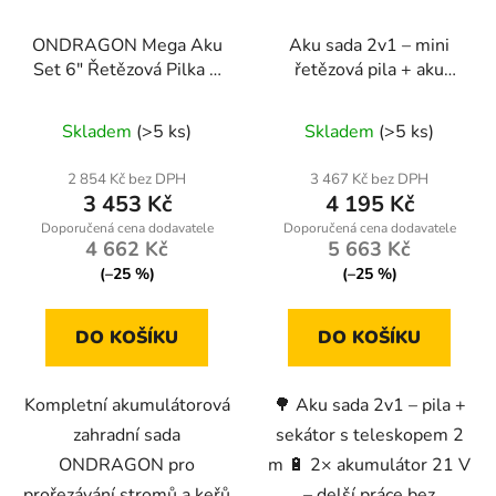
ONDRAGON Mega Aku
Aku sada 2v1 – mini
Set 6″ Řetězová Pilka +
řetězová pila + aku
Nůžky + Teleskop 2 m |
sekátor s teleskopem 2
Průměrné
4× Baterie 36 V / 4 Ah
m, 2× baterie 21 V
Skladem
(>5 ks)
Skladem
(>5 ks)
hodnocení
produktu
2 854 Kč bez DPH
3 467 Kč bez DPH
3 453 Kč
4 195 Kč
je
5,0
4 662 Kč
5 663 Kč
z
(–25 %)
(–25 %)
5
hvězdiček.
DO KOŠÍKU
DO KOŠÍKU
Kompletní akumulátorová
🌳 Aku sada 2v1 – pila +
zahradní sada
sekátor s teleskopem 2
ONDRAGON pro
m 🔋 2× akumulátor 21 V
prořezávání stromů a keřů
– delší práce bez