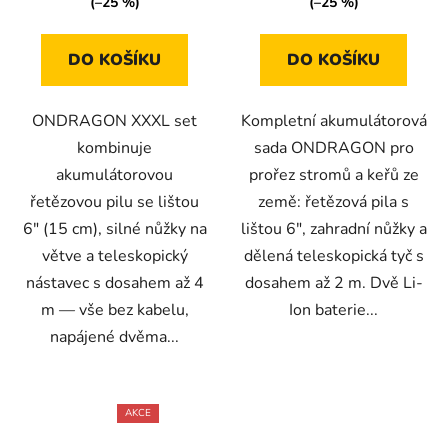
(–25 %)
(–25 %)
5
5
hvězdiček.
hvězdiček.
DO KOŠÍKU
DO KOŠÍKU
ONDRAGON XXXL set
Kompletní akumulátorová
kombinuje
sada ONDRAGON pro
akumulátorovou
prořez stromů a keřů ze
řetězovou pilu se lištou
země: řetězová pila s
6″ (15 cm), silné nůžky na
lištou 6", zahradní nůžky a
větve a teleskopický
dělená teleskopická tyč s
nástavec s dosahem až 4
dosahem až 2 m. Dvě Li-
m — vše bez kabelu,
Ion baterie...
napájené dvěma...
AKCE