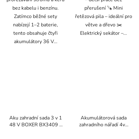
bez kabelu i benzínu.
přerušení 🪚 Mini
Zatímco běžné sety
řetězová pila – ideální pro
nabízejí 1–2 baterie,
větve a dřevo ✂️
tento obsahuje čtyři
Elektrický sekátor –...
akumulátory 36 V...
Aku zahradní sada 3 v 1
Akumulátorová sada
48 V BOXER BX3409 –
zahradního nářadí 4v1
řetězová pila 8″ + nůžky
BOXER BX-3408 –
na větve 25 mm +
vyžínač, foukač, mini