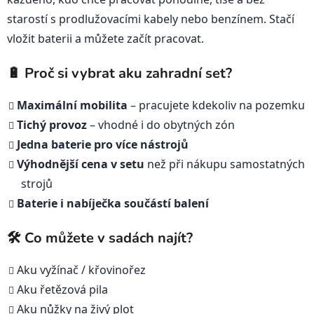
í
starostí s prodlužovacími kabely nebo benzínem. Stačí
p
r
vložit baterii a můžete začít pracovat.
v
k
🔋 Proč si vybrat aku zahradní set?
y
v
Maximální mobilita
– pracujete kdekoliv na pozemku
ý
Tichý provoz
– vhodné i do obytných zón
p
i
Jedna baterie pro více nástrojů
s
Výhodnější cena v setu
než při nákupu samostatných
u
strojů
Baterie i nabíječka součástí balení
🛠️ Co můžete v sadách najít?
Aku vyžínač / křovinořez
Aku řetězová pila
Aku nůžky na živý plot