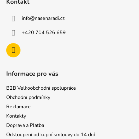
Kontakt
p
a
info
@
nasenaradi.cz
t
í
+420 704 526 659
Informace pro vás
B2B Velkoobchodní spolupráce
Obchodní podmínky
Reklamace
Kontakty
Doprava a Platba
Odstoupení od kupní smlouvy do 14 dní