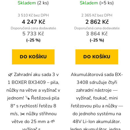
Skladem
(2 ks)
Skladem
(>5 ks)
vyžínač 6″ | teleskopická
pila, nůžky, 48 V
tyč, 2× baterie
3 510 Kč bez DPH
2 365 Kč bez DPH
4 247 Kč
2 862 Kč
5 733 Kč
3 864 Kč
(–25 %)
(–25 %)
DO KOŠÍKU
DO KOŠÍKU
🌿 Zahradní aku sada 3 v
Akumulátorová sada BX-
1 BOXER BX3409 – pila,
3408 sdružuje čtyři
nůžky na větve a vyžínač v
zahradní nástroje —
jednom! 🪚 Řetězová pila
vyžínač, foukač, mini
8″ s rychlostí řetězu 8
řetězovou pilu a nůžky —
m/s, ✂️ nůžky střihnou
do jednoho systému na
větve do 25 mm a 🌱
48V Li-Ion akumulátor.
vyžínač s...
Jeden akumulátor, jedna...