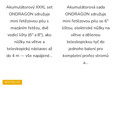
Akumulátorový XXXL set
Akumulátorová sada
ONDRAGON sdružuje
ONDRAGON sdružuje
mini řetězovou pilu s
mini řetězovou pilu se 6"
mazáním řetězu, dvě
lištou, elektrické nůžky na
vodicí lišty (6″ a 8″), aku
větve a dělenou
nůžky na větve a
teleskopickou tyč do
teleskopický nástavec až
jednoho balení pro
do 4 m — vše napájené...
kompletní prořez stromů
a...
BESTSELLER