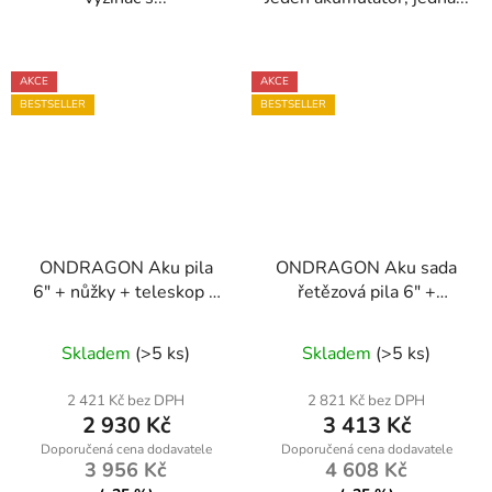
AKCE
AKCE
BESTSELLER
BESTSELLER
ONDRAGON Aku pila
ONDRAGON Aku sada
6″ + nůžky + teleskop 2
řetězová pila 6" +
m – 2× 36 V / 5 Ah
zahradní nůžky +
Průměrné
Průměrné
(XXXL set)
teleskopický nástavec 2
Skladem
(>5 ks)
Skladem
(>5 ks)
hodnocení
m | 2× 36 V / 5 Ah
hodnocení
produktu
produktu
2 421 Kč bez DPH
2 821 Kč bez DPH
2 930 Kč
3 413 Kč
je
je
4,7
5,0
3 956 Kč
4 608 Kč
z
z