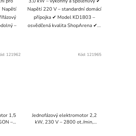
ní pro
3,0 kW – výkonný a spolehlivý ✔
 Napětí
Napětí 220 V – standardní domácí
řífázový
přípojka ✔ Model KD1803 –
odolný –
osvědčená kvalita ShopArena ✔...
ód:
121962
Kód:
121965
tor 1,5
Jednofázový elektromotor 2,2
GON –
kW, 230 V – 2800 ot./min,
ONDRAGON