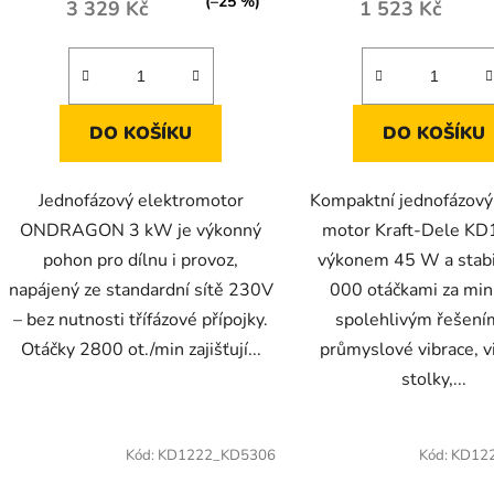
(–25 %)
3 329 Kč
1 523 Kč
DO KOŠÍKU
DO KOŠÍKU
Jednofázový elektromotor
Kompaktní jednofázový 
ONDRAGON 3 kW je výkonný
motor Kraft-Dele KD
pohon pro dílnu i provoz,
výkonem 45 W a stabi
napájený ze standardní sítě 230V
000 otáčkami za min
– bez nutnosti třífázové přípojky.
spolehlivým řešení
Otáčky 2800 ot./min zajišťují...
průmyslové vibrace, v
stolky,...
Kód:
KD1222_KD5306
Kód:
KD12