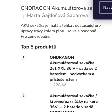
Nast
ONDRAGON Akumulátorová sekačka 2v1 XXL 36 V – sada se 2 bateriemi, podvozkem a příslušenstvím
Marta Gajdošová Saparová
|
Hodnocení produktu je 5 z 5 hvězdiček.
AKU sekačka je malá a lehká , dostačující pro
úpravy trávy kolem plotu, zdiva a podobně.
Pro ženy ideální.
Top 5 produktů
ONDRAGON
Akumulátorová sekačka
2v1 XXL 36 V – sada se 2
bateriemi, podvozkem a
příslušenstvím
1 228 Kč
Akumulátorová sekačka /
křovinořez / nůžky na keře
36V — 2 baterie v sadě