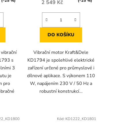
(–25 %)
(–25 %)
2 549 Kč
DO KOŠÍKU
vibrační
Vibrační motor Kraft&Dele
1793 s
KD1794 je spolehlivé elektrické
lními 3
zařízení určené pro průmyslové i
utu je
dílnové aplikace. S výkonem 110
m pro
W, napájením 230 V / 50 Hz a
ibračné
robustní konstrukcí...
22_KD1800
Kód:
KD1222_KD1801