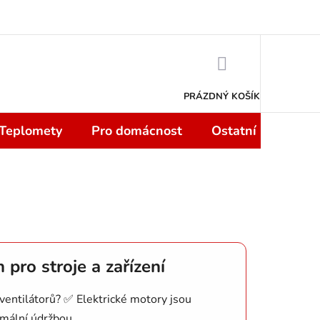
 smlouvy do 14 dní
Podmínky ochrany osobních údajů
Moje objedn
NÁKUPNÍ
KOŠÍK
PRÁZDNÝ KOŠÍK
 Teplomety
Pro domácnost
Ostatní
Sport
pro stroje a zařízení
ventilátorů? ✅ Elektrické motory jsou
imální údržbou.