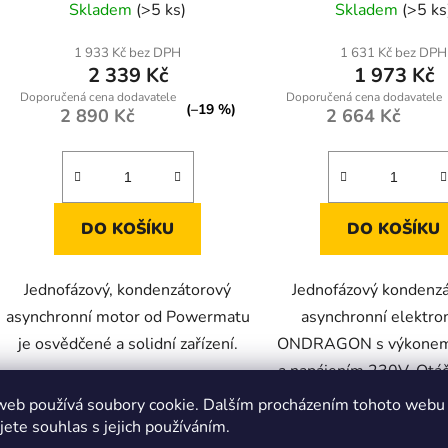
Skladem
(>5 ks)
Skladem
(>5 ks
hodnocení
produktu
1 933 Kč bez DPH
1 631 Kč bez DPH
2 339 Kč
1 973 Kč
je
4,0
(–19 %)
2 890 Kč
2 664 Kč
z
5
hvězdiček.
DO KOŠÍKU
DO KOŠÍKU
Jednofázový, kondenzátorový
Jednofázový kondenz
asynchronní motor od Powermatu
asynchronní elektr
je osvědčené a solidní zařízení.
ONDRAGON s výkonem
a napájením 230V. Otá
ot/min, stupeň krytí IP4
web používá soubory cookie. Dalším procházením tohoto webu
izolace B zajišťují spol
jete souhlas s jejich používáním.