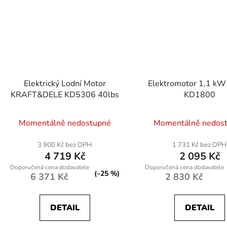
Elektrický Lodní Motor
Elektromotor 1,1 kW
KRAFT&DELE KD5306 40lbs
KD1800
Momentálně nedostupné
Momentálně nedos
3 900 Kč bez DPH
1 731 Kč bez DPH
4 719 Kč
2 095 Kč
(–25 %)
6 371 Kč
2 830 Kč
DETAIL
DETAIL