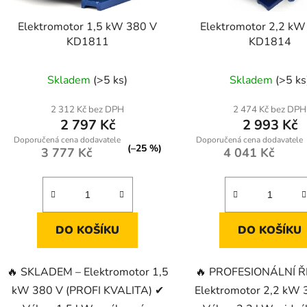
o
d
Elektromotor 1,5 kW 380 V
Elektromotor 2,2 kW
u
KD1811
KD1814
k
t
Skladem
(>5 ks)
Skladem
(>5 ks
ů
2 312 Kč bez DPH
2 474 Kč bez DPH
2 797 Kč
2 993 Kč
(–25 %)
3 777 Kč
4 041 Kč
DO KOŠÍKU
DO KOŠÍKU
🔥 SKLADEM – Elektromotor 1,5
🔥 PROFESIONÁLNÍ Ř
kW 380 V (PROFI KVALITA) ✔
Elektromotor 2,2 kW 