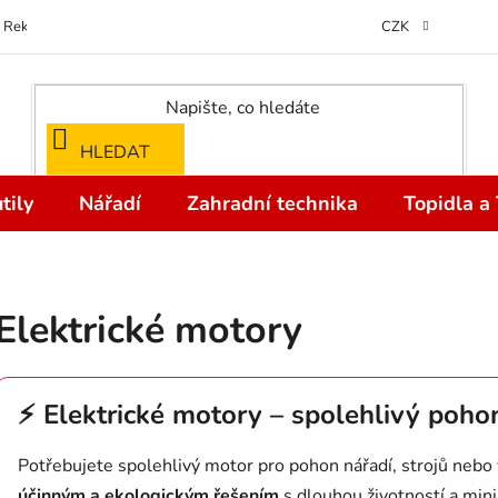
Reklamace
Kontakty
Doprava a Platba
Odstoupení od kupní
CZK
HLEDAT
tily
Nářadí
Zahradní technika
Topidla a
Elektrické motory
⚡ Elektrické motory – spolehlivý pohon 
Potřebujete spolehlivý motor pro pohon nářadí, strojů nebo 
účinným a ekologickým řešením
s dlouhou životností a min