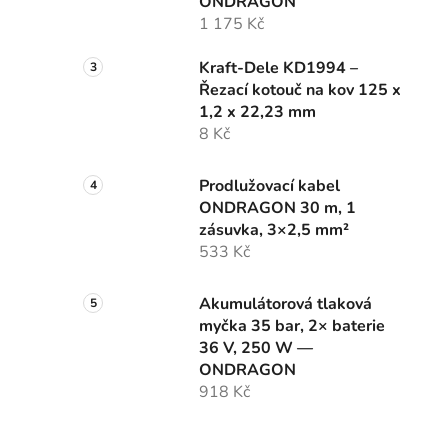
ONDRAGON
1 175 Kč
Kraft-Dele KD1994 –
Řezací kotouč na kov 125 x
1,2 x 22,23 mm
8 Kč
Prodlužovací kabel
ONDRAGON 30 m, 1
zásuvka, 3×2,5 mm²
533 Kč
Akumulátorová tlaková
myčka 35 bar, 2× baterie
36 V, 250 W —
ONDRAGON
918 Kč