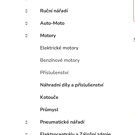
n
í
Ruční nářadí
p
Auto-Moto
a
n
Motory
e
l
Elektrické motory
Benzínové motory
Příslušenství
Náhradní díly a příslušenství
Kotouče
i
Průmysl
Pneumatické nářadí
Elektrocentrály a Záložní zdroje