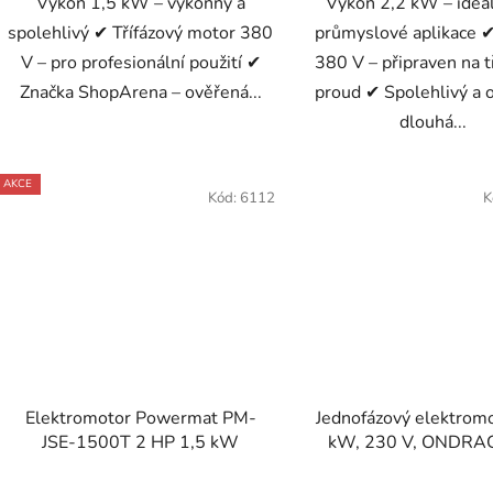
Výkon 1,5 kW – výkonný a
Výkon 2,2 kW – ideál
spolehlivý ✔ Třífázový motor 380
průmyslové aplikace ✔
V – pro profesionální použití ✔
380 V – připraven na t
Značka ShopArena – ověřená...
proud ✔ Spolehlivý a 
dlouhá...
AKCE
Kód:
6112
K
Elektromotor Powermat PM-
Jednofázový elektromo
JSE-1500T 2 HP 1,5 kW
kW, 230 V, ONDRA
1400 ot./min
Průměrné