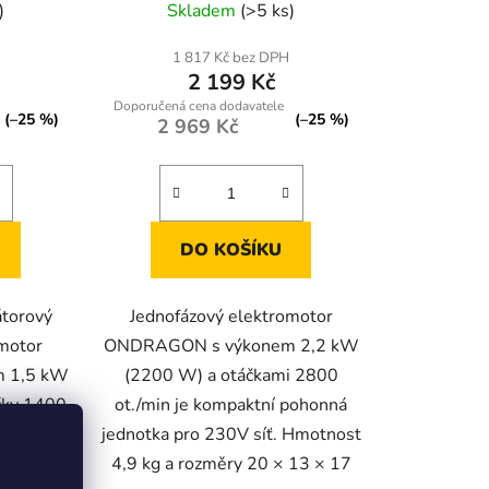
)
Skladem
(>5 ks)
1 817 Kč bez DPH
2 199 Kč
(–25 %)
(–25 %)
2 969 Kč
DO KOŠÍKU
átorový
Jednofázový elektromotor
omotor
ONDRAGON s výkonem 2,2 kW
 1,5 kW
(2200 W) a otáčkami 2800
čky 1400
ot./min je kompaktní pohonná
4 a třída
jednotka pro 230V síť. Hmotnost
ehlivý...
4,9 kg a rozměry 20 × 13 × 17