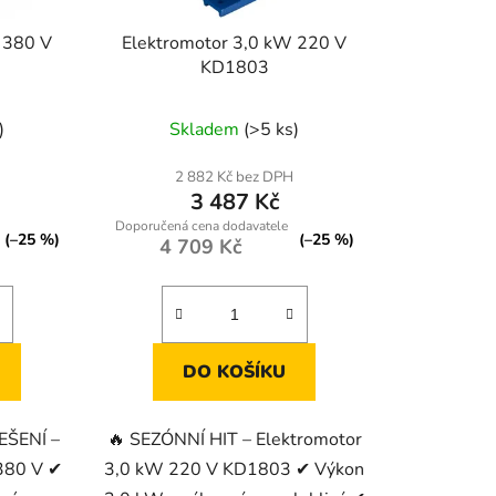
ů
 380 V
Elektromotor 3,0 kW 220 V
KD1803
)
Skladem
(>5 ks)
2 882 Kč bez DPH
3 487 Kč
(–25 %)
(–25 %)
4 709 Kč
DO KOŠÍKU
EŠENÍ –
🔥 SEZÓNNÍ HIT – Elektromotor
380 V ✔
3,0 kW 220 V KD1803 ✔ Výkon