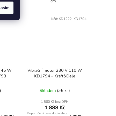
cm...
lasím
22_KD1793
Kód:
KD1222_KD1794
e 45 W
Vibrační motor 230 V 110 W
793
KD1794 – Kraft&Dele
)
Skladem
(>5 ks)
1 560 Kč bez DPH
1 888 Kč