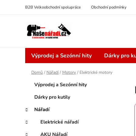
Přejít
B2B Velkoobchodní spolupráce
Obchodní podmínky
na
obsah
Výprodej a Sezónní hity
Dárky pro ku
Domů
/
Nářadí
/
Motory
/
Elektrické motory
P
K
Přeskočit
Výprodej a Sezónní hity
a
kategorie
o
t
s
Dárky pro kutily
e
t
g
Nářadí
r
o
a
r
Elektrické nářadí
i
n
e
AKU Nářadí