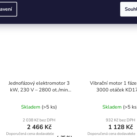
avení
Souh
Kód:
121968
Kód:
KD12
Jednofázový elektromotor 3
Vibrační motor 1 fáz
kW, 230 V – 2800 ot./min
3000 otáček KD1
ONDRAGON
Skladem
(>5 ks)
Skladem
(>5 ks
2 038 Kč bez DPH
932 Kč bez DPH
2 466 Kč
1 128 Kč