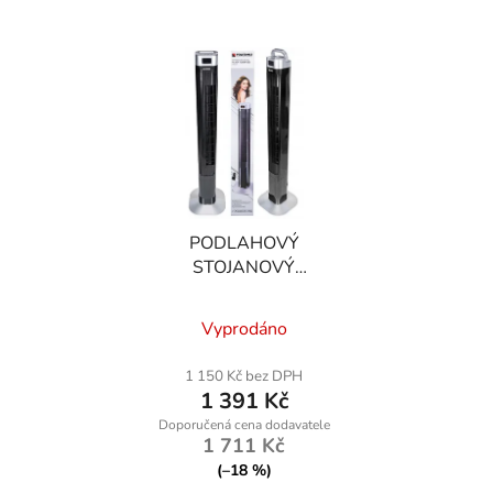
PODLAHOVÝ
STOJANOVÝ
VENTILÁTOR 90W
Vyprodáno
1 150 Kč bez DPH
1 391 Kč
1 711 Kč
(–18 %)