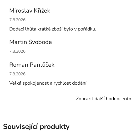
Miroslav Křížek
Hodnocení obchodu je 5 z 5 hvězdiček.
7.8.2026
Dodací lhůta krátká zboží bylo v pořádku.
Martin Svoboda
Hodnocení obchodu je 5 z 5 hvězdiček.
7.8.2026
Roman Pantůček
Hodnocení obchodu je 5 z 5 hvězdiček.
7.8.2026
Velká spokojenost a rychlost dodání
Zobrazit další hodnocení
Související produkty