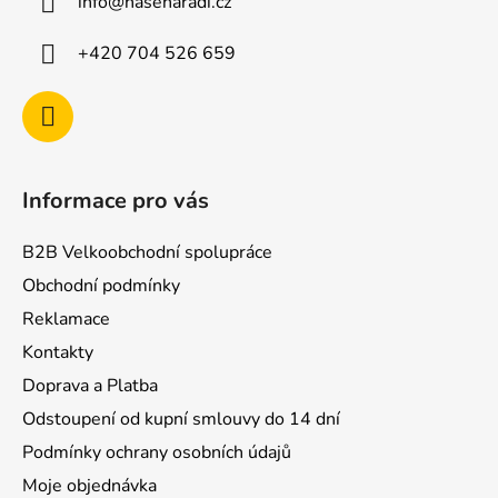
info
@
nasenaradi.cz
t
í
+420 704 526 659
Informace pro vás
B2B Velkoobchodní spolupráce
Obchodní podmínky
Reklamace
Kontakty
Doprava a Platba
Odstoupení od kupní smlouvy do 14 dní
Podmínky ochrany osobních údajů
Moje objednávka