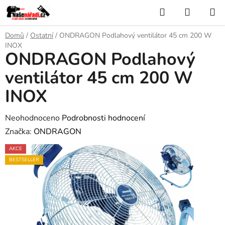
Přejít
Hledat
NÁKUP
na
KOŠÍK
obsah
Domů
/
Ostatní
/
ONDRAGON Podlahový ventilátor 45 cm 200 W
INOX
ONDRAGON Podlahový
ventilátor 45 cm 200 W
INOX
Průměrné
Neohodnoceno
Podrobnosti hodnocení
hodnocení
Značka:
ONDRAGON
produktu
AKCE
je
BESTSELLER
0,0
z
5
hvězdiček.