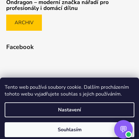
Ondragon – moderní značka nářadí pro
profesionály i domácí dílnu
ARCHIV
Facebook
Tento web používá soubory cookie. Dalším procházením
Způsob ověřování recenzí
tohoto webu vyjadřujete souhlas s jejich používáním.
Nastavení
Vytvořil Shoptet Premium
Souhlasím
Copyright 2026
nasenaradi.cz
. Všechna práva
vyhrazena.