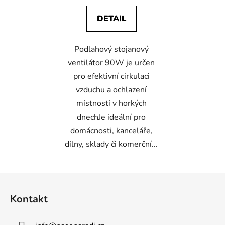
DETAIL
Podlahový stojanový
ventilátor 90W je určen
pro efektivní cirkulaci
vzduchu a ochlazení
místností v horkých
dnechJe ideální pro
domácnosti, kanceláře,
dílny, sklady či komerční...
Z
á
Kontakt
p
a