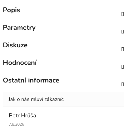
Popis
Parametry
Diskuze
Hodnocení
Ostatní informace
Petr Hrůša
Hodnocení obchodu je 5 z 5 hvězdiček.
7.8.2026