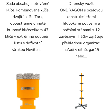
Sada obsahuje: otevřené
Dílenský vozík
klíče, kombinované klíče,
ONDRAGON s ocelovou
dvojité klíče Torx,
konstrukcí, třemi
oboustranné ohnuté
hlubokými policemi a
kruhové klíčecelkem 47
bočními stěnami s 12
klíčů v extrémně odolném
závěsnými háčky zajišťuje
listu s doživotní
přehlednou organizaci
zárukou Nevíte si...
nářadí v dílně, garáži
nebo...