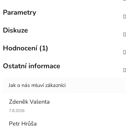
Parametry
Diskuze
Hodnocení (1)
Ostatní informace
Zdeněk Valenta
Hodnocení obchodu je 5 z 5 hvězdiček.
7.8.2026
Petr Hrůša