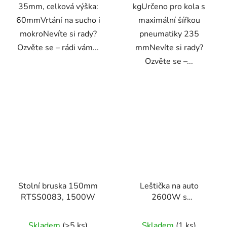
35mm, celková výška:
kgUrčeno pro kola s
60mmVrtání na sucho i
maximální šířkou
mokroNevíte si rady?
pneumatiky 235
Ozvěte se – rádi vám...
mmNevíte si rady?
Ozvěte se –...
Stolní bruska 150mm
Leštička na auto
RTSS0083, 1500W
2600W s
příslušenstvím PM-PS-
2600T-Z5
Skladem
(>5 ks)
Skladem
(1 ks)