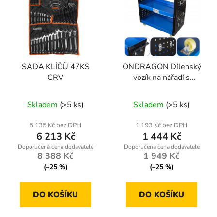
SADA KLÍČŮ 47KS
ONDRAGON Dílenský
CRV
vozík na nářadí s
bočními stěnami a 12
Průměrné
Průměrné
závěsnými háčky |
Skladem
(>5 ks)
Skladem
(>5 ks)
hodnocení
nosnost 100 kg
hodnocení
produktu
produktu
5 135 Kč bez DPH
1 193 Kč bez DPH
6 213 Kč
1 444 Kč
je
je
4,0
4,5
8 388 Kč
1 949 Kč
z
z
(–25 %)
(–25 %)
5
5
hvězdiček.
hvězdiček.
DO KOŠÍKU
DO KOŠÍKU