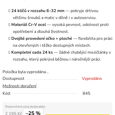
24 klíčů v rozsahu 6–32 mm
— pokryje drtivou
většinu šroubů a matic v dílně i v autoservisu.
Materiál Cr-V ocel
— vysoká pevnost, odolnost proti
opotřebení a dlouhá životnost.
Dvojité provedení očko + ploché
— flexibilita pro práci
na otevřených i těžko dostupných místech.
Kompletní sada 24 ks
— žádné chybějící mezičlánky v
rozsahu, který pokrývá běžnou i náročnější práci.
Položka byla vyprodána…
Dostupnost
Vyprodáno
Možnosti doručení
Kód:
845
–25 %
2 195 Kč