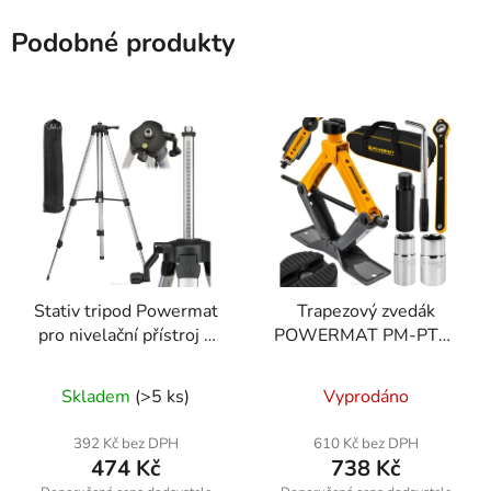
Podobné produkty
Stativ tripod Powermat
Trapezový zvedák
pro nivelační přístroj a
POWERMAT PM-PTR-
fotoaparát 1,5 m
2500T, 2500 kg
Průměrné
Skladem
(>5 ks)
Vyprodáno
hodnocení
produktu
392 Kč bez DPH
610 Kč bez DPH
474 Kč
738 Kč
je