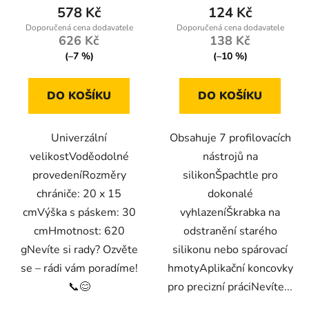
578 Kč
124 Kč
626 Kč
138 Kč
(–7 %)
(–10 %)
DO KOŠÍKU
DO KOŠÍKU
Univerzální
Obsahuje 7 profilovacích
velikostVoděodolné
nástrojů na
provedeníRozměry
silikonŠpachtle pro
chrániče: 20 x 15
dokonalé
cmVýška s páskem: 30
vyhlazeníŠkrabka na
cmHmotnost: 620
odstranění starého
gNevíte si rady? Ozvěte
silikonu nebo spárovací
se – rádi vám poradíme!
hmotyAplikační koncovky
📞😊
pro precizní práciNevíte...