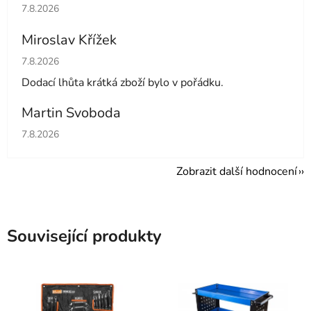
Hodnocení obchodu je 5 z 5 hvězdiček.
7.8.2026
Miroslav Křížek
Hodnocení obchodu je 5 z 5 hvězdiček.
7.8.2026
Dodací lhůta krátká zboží bylo v pořádku.
Martin Svoboda
Hodnocení obchodu je 5 z 5 hvězdiček.
7.8.2026
Zobrazit další hodnocení
Související produkty