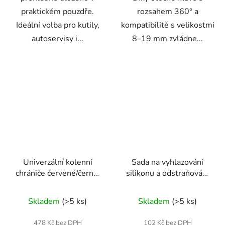
praktickém pouzdře.
rozsahem 360° a
Ideální volba pro kutily,
kompatibilitě s velikostmi
autoservisy i...
8–19 mm zvládne...
Univerzální kolenní
Sada na vyhlazování
chrániče červené/černé,
silikonu a odstraňování
voděodolné
starého tmelu
Skladem
(>5 ks)
Skladem
(>5 ks)
478 Kč bez DPH
102 Kč bez DPH