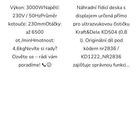
Výkon: 3000WNapětí:
Náhradní řídicí deska s
230V / 50HzPrůměr
displejem určená přímo
kotouče: 230mmOtáčky:
pro ultrazvukovou čističku
až 6500
Kraft&Dele KD504 (0,8
ot./minHmotnost:
l). Originální díl pod
4,6kgNevíte si rady?
kódem nr2836 /
Ozvěte se – rádi vám
KD1222_NR2836
poradíme! 📞😊
zajišťuje správnou funkci...