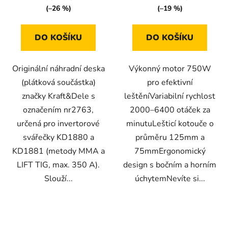
(–26 %)
(–19 %)
DO KOŠÍKU
DO KOŠÍKU
Originální náhradní deska
Výkonný motor 750W
(plátková součástka)
pro efektivní
značky Kraft&Dele s
leštěníVariabilní rychlost
označením nr2763,
2000–6400 otáček za
určená pro invertorové
minutuLešticí kotouče o
svářečky KD1880 a
průměru 125mm a
KD1881 (metody MMA a
75mmErgonomický
LIFT TIG, max. 350 A).
design s bočním a horním
Slouží...
úchytemNevíte si...