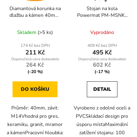
Diamantová korunka na
Stojan na kola
dlažbu a kámen 40mm,
Powermat PM-MSNK-
závit M14
235T, skládací, max.
šířka 235 mm
Skladem
(>5 ks)
Vyprodáno
174 Kč bez DPH
409 Kč bez DPH
211 Kč
495 Kč
264 Kč
602 Kč
(–20 %)
(–17 %)
DO KOŠÍKU
DETAIL
Průměr: 40mm, závit:
Vyrobeno z odolné oceli a
M14Vhodná pro gres,
PVCSkládací design pro
keramiku, granit, mramor
úsporu místaMaximální
a kámenPracovní hloubka:
zatížení stojanu: 100