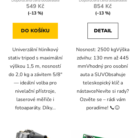
5,0
549 Kč
854 Kč
z
(–13 %)
(–13 %)
5
hvězdiček.
DO KOŠÍKU
DETAIL
Univerzální hliníkový
Nosnost: 2500 kgVýška
stativ tripod s maximální
zdvihu: 130 mm až 445
výškou 1,5 m, nosností
mmVhodný pro osobní
do 2,0 kg a závitem 5/8"
auta a SUVObsahuje
— ideální volba pro
teleskopický klíč a
nivelační přístroje,
nástavceNevíte si rady?
laserové měřiče i
Ozvěte se – rádi vám
fotoaparáty. Díky...
poradíme! 📞😊