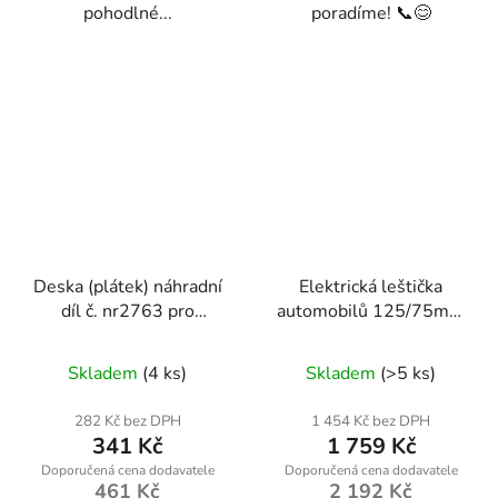
pohodlné...
poradíme! 📞😊
Deska (plátek) náhradní
Elektrická leštička
díl č. nr2763 pro
automobilů 125/75mm
svářečky Kraft&Dele
PM-PS-750T
KD1880 a KD1881
Skladem
(4 ks)
Skladem
(>5 ks)
282 Kč bez DPH
1 454 Kč bez DPH
341 Kč
1 759 Kč
461 Kč
2 192 Kč