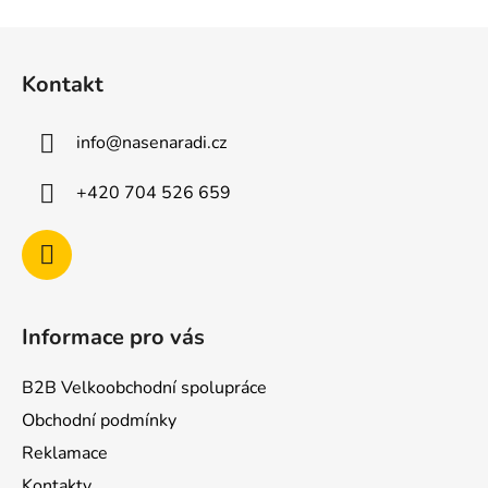
Z
á
Kontakt
p
a
info
@
nasenaradi.cz
t
í
+420 704 526 659
Informace pro vás
B2B Velkoobchodní spolupráce
Obchodní podmínky
Reklamace
Kontakty