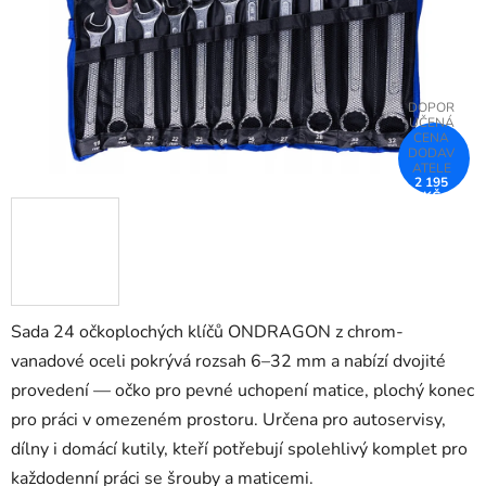
2 195
KČ
–25 %
Sada 24 očkoplochých klíčů ONDRAGON z chrom-
vanadové oceli pokrývá rozsah 6–32 mm a nabízí dvojité
provedení — očko pro pevné uchopení matice, plochý konec
pro práci v omezeném prostoru. Určena pro autoservisy,
dílny i domácí kutily, kteří potřebují spolehlivý komplet pro
každodenní práci se šrouby a maticemi.