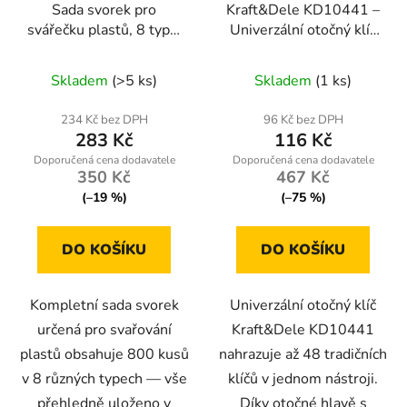
Sada svorek pro
Kraft&Dele KD10441 –
svářečku plastů, 8 typů,
Univerzální otočný klíč
800 ks + pouzdro
48 v 1
Skladem
(>5 ks)
Skladem
(1 ks)
234 Kč bez DPH
96 Kč bez DPH
283 Kč
116 Kč
350 Kč
467 Kč
(–19 %)
(–75 %)
DO KOŠÍKU
DO KOŠÍKU
Kompletní sada svorek
Univerzální otočný klíč
určená pro svařování
Kraft&Dele KD10441
plastů obsahuje 800 kusů
nahrazuje až 48 tradičních
v 8 různých typech — vše
klíčů v jednom nástroji.
přehledně uloženo v
Díky otočné hlavě s