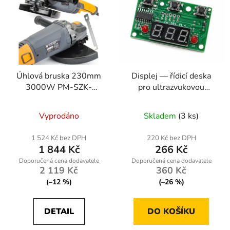
Úhlová bruska 230mm
Displej — řídicí deska
3000W PM-SZK-
pro ultrazvukovou
3000T
čističku Kraft&Dele
KD504 (nr2836)
Vyprodáno
Skladem
(3 ks)
1 524 Kč bez DPH
220 Kč bez DPH
1 844 Kč
266 Kč
2 119 Kč
360 Kč
(–12 %)
(–26 %)
DETAIL
DO KOŠÍKU