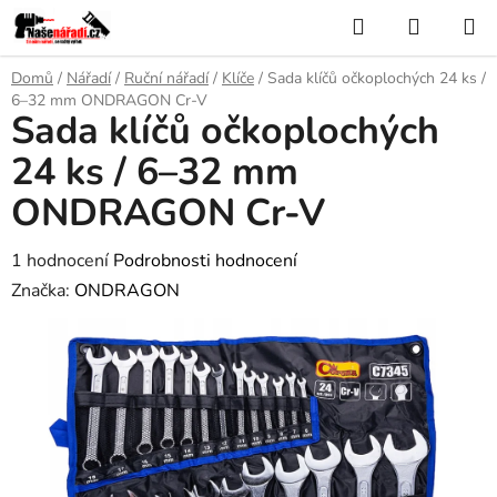
Přejít
Hledat
NÁKUP
na
KOŠÍK
obsah
Domů
/
Nářadí
/
Ruční nářadí
/
Klíče
/
Sada klíčů očkoplochých 24 ks /
6–32 mm ONDRAGON Cr-V
Sada klíčů očkoplochých
24 ks / 6–32 mm
ONDRAGON Cr-V
Průměrné
1 hodnocení
Podrobnosti hodnocení
hodnocení
Značka:
ONDRAGON
produktu
je
3,0
z
5
hvězdiček.