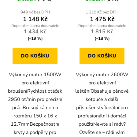
949 Kč bez DPH
1 219 Kč bez DPH
1 148 Kč
1 475 Kč
1 434 Kč
1 815 Kč
(–19 %)
(–18 %)
DO KOŠÍKU
DO KOŠÍKU
Výkonný motor 1500W
Výkonný motor 2600W
pro efektivní
pro efektivní
broušeníRychlost otáček
leštěníObsahuje pěnové
2950 ot/min pro precizní
kotouče a další
práciBrusný kámen o
příslušenstvíIdeální pro
rozměru 150 x 16 x
profesionální i domácí
12,7mmBezpečnostní
použitíNevíte si rady?
kryty a podpěry pro
Ozvěte se – rádi vám