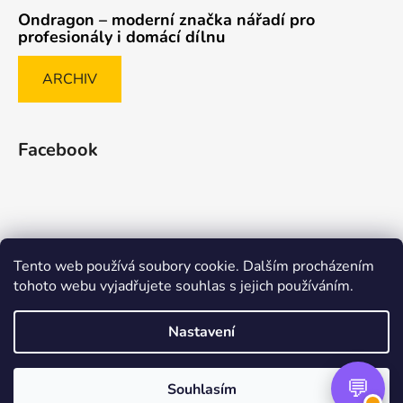
Ondragon – moderní značka nářadí pro
profesionály i domácí dílnu
ARCHIV
Facebook
Tento web používá soubory cookie. Dalším procházením
Způsob ověřování recenzí
tohoto webu vyjadřujete souhlas s jejich používáním.
Nastavení
Vytvořil Shoptet Premium
Souhlasím
Copyright 2026
nasenaradi.cz
. Všechna práva