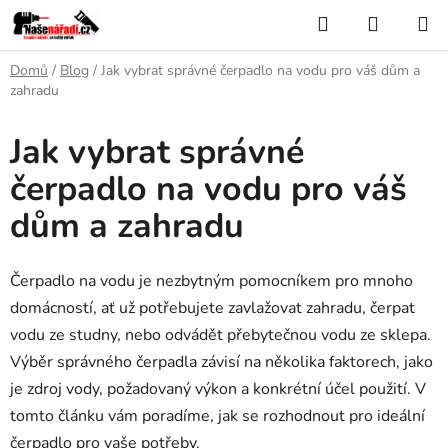
Přejít
Hledat
NÁKUP
na
KOŠÍK
obsah
Domů
/
Blog
/
Jak vybrat správné čerpadlo na vodu pro váš dům a
zahradu
Jak vybrat správné
čerpadlo na vodu pro váš
dům a zahradu
Čerpadlo na vodu je nezbytným pomocníkem pro mnoho
domácností, ať už potřebujete zavlažovat zahradu, čerpat
vodu ze studny, nebo odvádět přebytečnou vodu ze sklepa.
Výběr správného čerpadla závisí na několika faktorech, jako
je zdroj vody, požadovaný výkon a konkrétní účel použití. V
tomto článku vám poradíme, jak se rozhodnout pro ideální
čerpadlo pro vaše potřeby.