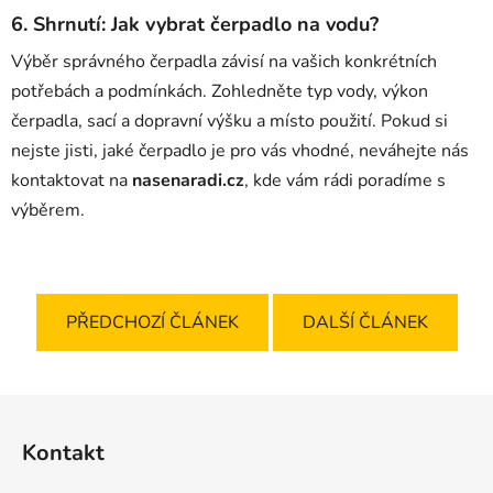
6.
Shrnutí: Jak vybrat čerpadlo na vodu?
Výběr správného čerpadla závisí na vašich konkrétních
potřebách a podmínkách. Zohledněte typ vody, výkon
čerpadla, sací a dopravní výšku a místo použití. Pokud si
nejste jisti, jaké čerpadlo je pro vás vhodné, neváhejte nás
kontaktovat na
nasenaradi.cz
, kde vám rádi poradíme s
výběrem.
PŘEDCHOZÍ ČLÁNEK
DALŠÍ ČLÁNEK
Z
á
Kontakt
p