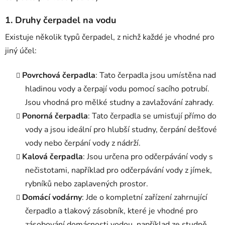
1.
Druhy čerpadel na vodu
Existuje několik typů čerpadel, z nichž každé je vhodné pro
jiný účel:
Povrchová čerpadla
: Tato čerpadla jsou umístěna nad
hladinou vody a čerpají vodu pomocí sacího potrubí.
Jsou vhodná pro mělké studny a zavlažování zahrady.
Ponorná čerpadla
: Tato čerpadla se umisťují přímo do
vody a jsou ideální pro hlubší studny, čerpání dešťové
vody nebo čerpání vody z nádrží.
Kalová čerpadla
: Jsou určena pro odčerpávání vody s
nečistotami, například pro odčerpávání vody z jímek,
rybníků nebo zaplavených prostor.
Domácí vodárny
: Jde o kompletní zařízení zahrnující
čerpadlo a tlakový zásobník, které je vhodné pro
zásobování domácnosti vodou, například ze studně.