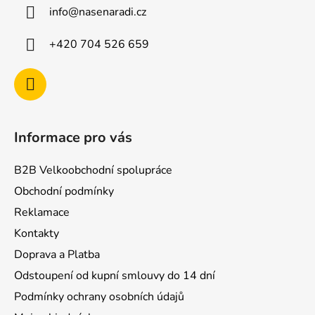
a
info
@
nasenaradi.cz
t
í
+420 704 526 659
Informace pro vás
B2B Velkoobchodní spolupráce
Obchodní podmínky
Reklamace
Kontakty
Doprava a Platba
Odstoupení od kupní smlouvy do 14 dní
Podmínky ochrany osobních údajů