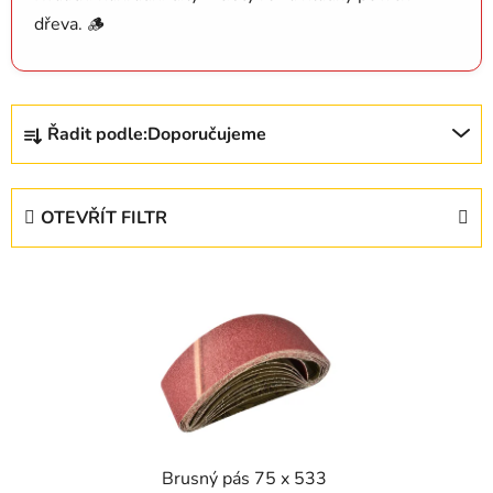
dřeva. 🪵
Ř
Řadit podle:
Doporučujeme
a
z
e
OTEVŘÍT FILTR
n
í
V
p
ý
r
p
o
i
d
s
u
p
k
r
t
Brusný pás 75 x 533
o
ů