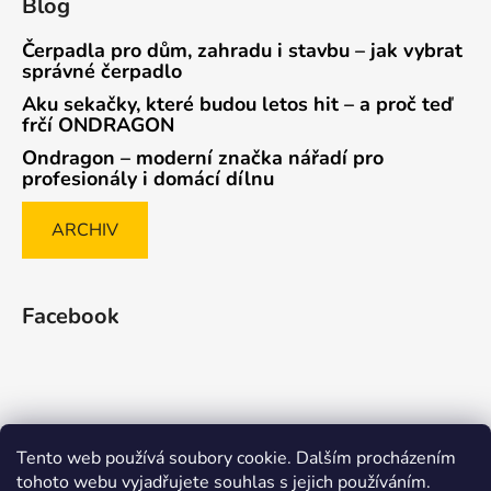
Blog
Čerpadla pro dům, zahradu i stavbu – jak vybrat
správné čerpadlo
Aku sekačky, které budou letos hit – a proč teď
frčí ONDRAGON
Ondragon – moderní značka nářadí pro
profesionály i domácí dílnu
ARCHIV
Facebook
Tento web používá soubory cookie. Dalším procházením
Způsob ověřování recenzí
tohoto webu vyjadřujete souhlas s jejich používáním.