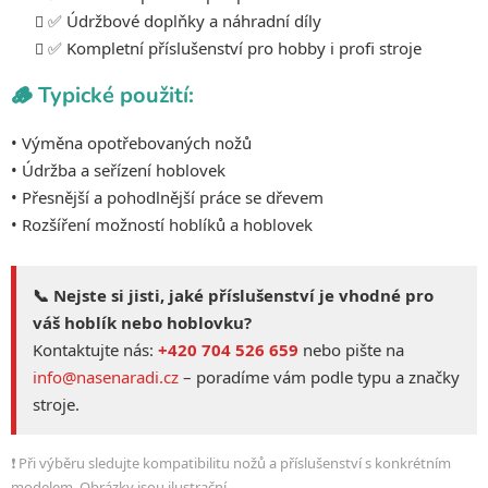
i
✅ Údržbové doplňky a náhradní díly
s
✅ Kompletní příslušenství pro hobby i profi stroje
u
🪵 Typické použití:
• Výměna opotřebovaných nožů
• Údržba a seřízení hoblovek
• Přesnější a pohodlnější práce se dřevem
• Rozšíření možností hoblíků a hoblovek
📞 Nejste si jisti, jaké příslušenství je vhodné pro
váš hoblík nebo hoblovku?
Kontaktujte nás:
+420 704 526 659
nebo pište na
info@nasenaradi.cz
– poradíme vám podle typu a značky
stroje.
❗ Při výběru sledujte kompatibilitu nožů a příslušenství s konkrétním
modelem. Obrázky jsou ilustrační.