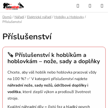
Přejít
Hledat
NÁKUP
na
KOŠÍK
obsah
Domů
/
Nářadí
/
Elektrické nářadí
/
Hoblíky a Hoblovky
/
Příslušenství
Příslušenství
🪚 Příslušenství k hoblíkům a
hoblovkám – nože, sady a doplňky
Chcete, aby váš hoblík nebo hoblovka pracoval vždy
na 100 %? ✅ V kategorii příslušenství najdete
náhradní nože, sady nožů, údržbové doplňky i
vodítka
, které zlepší výkon a prodlouží životnost
stroje.
Kvalitní náhradní díly = čistý řez a hladký povrch