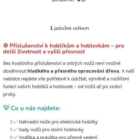
1
položek celkem
O
v
l
⚙️ Příslušenství k hoblíkům a hoblovkám – pro
á
delší životnost a vyšší přesnost
d
Bez kvalitního příslušenství a ostrých nožů není možné
a
dosáhnout
hladkého a přesného opracování dřeva
. V naší
c
í
nabídce najdete vše potřebné k údržbě, výměně a rozšíření
p
funkcí vašich hoblíků a hoblovek – od nožů až po vodicí
r
prvky.
v
k
💡 Co u nás najdete:
y
v
✅ Náhradní nože pro elektrické hoblíky
ý
✅ Sady nožů pro stolní hoblovky
p
✅ Vodítka a pravítka pro přesné vedení