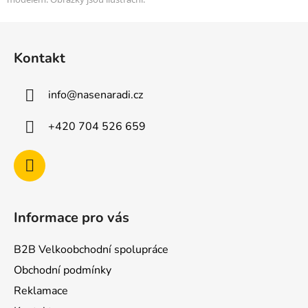
Z
á
Kontakt
p
a
info
@
nasenaradi.cz
t
í
+420 704 526 659
Informace pro vás
B2B Velkoobchodní spolupráce
Obchodní podmínky
Reklamace