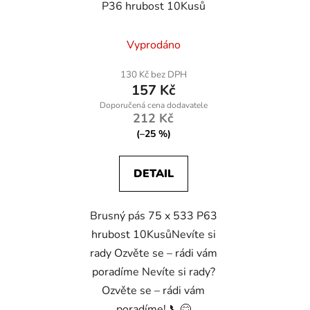
P36 hrubost 10Kusů
d
u
Vyprodáno
k
t
130 Kč bez DPH
ů
157 Kč
212 Kč
(–25 %)
DETAIL
Brusný pás 75 x 533 P63
hrubost 10KusůNevíte si
rady Ozvěte se – rádi vám
poradíme Nevíte si rady?
Ozvěte se – rádi vám
poradíme! 📞😊