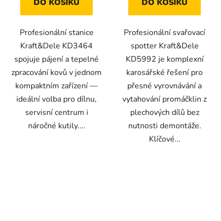
DO KOŠÍKU
DO KOŠÍKU
Profesionální stanice
Profesionální svařovací
Kraft&Dele KD3464
spotter Kraft&Dele
spojuje pájení a tepelné
KD5992 je komplexní
zpracování kovů v jednom
karosářské řešení pro
kompaktním zařízení —
přesné vyrovnávání a
ideální volba pro dílnu,
vytahování promáčklin z
servisní centrum i
plechových dílů bez
náročné kutily....
nutnosti demontáže.
Klíčové...