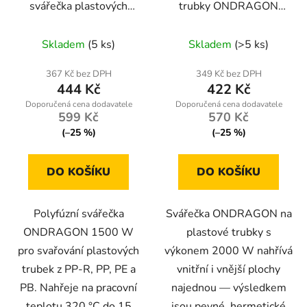
svářečka plastových
trubky ONDRAGON
d
trubek 1500 W –
2000 W, 3 nástavce
u
nástavce 20/25/32 mm,
20–32 mm, kufr
Skladem
(5 ks)
Skladem
(>5 ks)
k
320 °C, kufr
t
367 Kč bez DPH
349 Kč bez DPH
ů
444 Kč
422 Kč
599 Kč
570 Kč
(–25 %)
(–25 %)
DO KOŠÍKU
DO KOŠÍKU
Polyfúzní svářečka
Svářečka ONDRAGON na
ONDRAGON 1500 W
plastové trubky s
pro svařování plastových
výkonem 2000 W nahřívá
trubek z PP-R, PP, PE a
vnitřní i vnější plochy
PB. Nahřeje na pracovní
najednou — výsledkem
teplotu 320 °C do 15
jsou pevné, hermetické