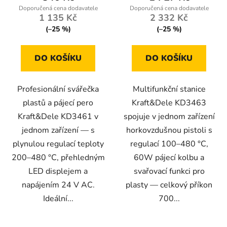
1 135 Kč
2 332 Kč
(–25 %)
(–25 %)
DO KOŠÍKU
DO KOŠÍKU
Profesionální svářečka
Multifunkční stanice
plastů a pájecí pero
Kraft&Dele KD3463
Kraft&Dele KD3461 v
spojuje v jednom zařízení
jednom zařízení — s
horkovzdušnou pistoli s
plynulou regulací teploty
regulací 100–480 °C,
200–480 °C, přehledným
60W pájecí kolbu a
LED displejem a
svařovací funkci pro
napájením 24 V AC.
plasty — celkový příkon
Ideální...
700...