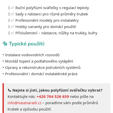
p
✅ Ruční polyfúzní svářečky s regulací teploty
i
✅ Sady s nástavci pro různé průměry trubek
s
u
✅ Profesionální modely pro instalatéry
✅ Hobby varianty pro domácí použití
✅ Příslušenství – nástavce, nůžky na trubky, kufry
🔩 Typické použití:
• Instalace vodovodních rozvodů
• Montáž topení a podlahového vytápění
• Opravy a rekonstrukce potrubních systémů
• Profesionální i domácí instalatérské práce
📞 Nejste si jisti, jakou polyfúzní svářečku vybrat?
Kontaktujte nás:
+420 704 526 659
nebo pište na
info@nasenaradi.cz
– poradíme vám podle průměrů
trubek a způsobu použití.