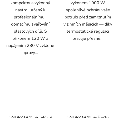
kompaktní a výkonný
výkonem 1900 W
nástroj určený k
spolehlivě ochrání vaše
profesionálnímu i
potrubí před zamrznutím
domácímu svařování
v zimních měsících — díky
plastových dílů. S
termostatické regulaci
příkonem 120 W a
pracuje přesně...
napájením 230 V zvládne
opravy...
ONDRAGON Polyfúzní
ONDRAGON Svářečka