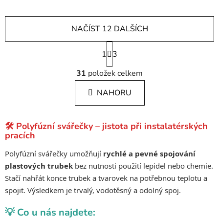
NAČÍST 12 DALŠÍCH
S
1
t
3
r
O
á
31
položek celkem
v
n
l
k
NAHORU
á
o
d
v
a
á
🛠️ Polyfúzní svářečky – jistota při instalatérských
c
n
pracích
í
í
p
Polyfúzní svářečky umožňují
rychlé a pevné spojování
r
plastových trubek
bez nutnosti použití lepidel nebo chemie.
v
Stačí nahřát konce trubek a tvarovek na potřebnou teplotu a
k
spojit. Výsledkem je trvalý, vodotěsný a odolný spoj.
y
v
💡 Co u nás najdete:
ý