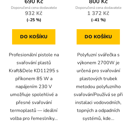
690 Kč
800 Kč
932 Kč
1 372 Kč
(–25 %)
(–41 %)
DO KOŠÍKU
DO KOŠÍKU
Profesionální pistole na
Polyfuzní svářečka s
svařování plastů
výkonem 2700W je
Kraft&Dele KD11295 s
určená pro svařování
příkonem 85 W a
plastových trubek
napájením 230 V
metodou polyfuzního
umožňuje spolehlivé a
svařováníPoužívá se při
přesné svařování
instalaci vodovodních,
termoplastů — ideální
topných a odpadních
volba pro řemeslníky...
systémů, kde...