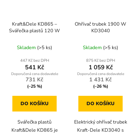
Kraft&Dele KD865 –
Ohřívač trubek 1900 W
Svářečka plastů 120 W
KD3040
Skladem
(>5 ks)
Skladem
(>5 ks)
447 Kč bez DPH
875 Kč bez DPH
541 Kč
1 059 Kč
731 Kč
1 431 Kč
(–25 %)
(–26 %)
DO KOŠÍKU
DO KOŠÍKU
Svářečka plastů
Elektrický ohřívač trubek
Kraft&Dele KD865 je
Kraft-Dele KD3040 s