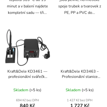
minut a v balení najdete
spoje trubek a tvarovek z
kompletní sadu — tři...
PE, PP a PVC do...
Kraft&Dele KD3461 —
Kraft&Dele KD3463 –
profesionální svářečka
Profesionální stanice
plastů 2v1 s LED
3v1: svařování plastů,
displejem a regulací
páječka a horkovzdušná
Skladem
(>5 ks)
Skladem
(>5 ks)
teploty 200–480 °C
pistole
694 Kč bez DPH
1 427 Kč bez DPH
840 Kč
1 727 Kč