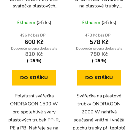
svářečka plastových
na plastové trubky
trubek 1500 W – 6
2000 W, 3 teflonové
nástavců 20–63 mm,
nástavce 20–32 mm,
Skladem
(>5 ks)
Skladem
(>5 ks)
320 °C, kufr
kufřík, 320 °C
496 Kč bez DPH
478 Kč bez DPH
600 Kč
578 Kč
810 Kč
780 Kč
(–25 %)
(–25 %)
DO KOŠÍKU
DO KOŠÍKU
Polyfúzní svářečka
Svářečka na plastové
ONDRAGON 1500 W
trubky ONDRAGON
pro spolehlivé svary
2000 W nahřívá
plastových trubek PP-R,
současně vnitřní i vnější
PE a PB. Nahřeje se na
plochu trubky při teplotě