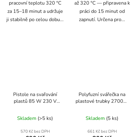
pracovní teplotu 320 °C
až 320 °C — připravena k
za 15–18 minut a udržuje
práci do 15 minut od
ji stabilně po celou dobu...
zapnutí. Určena pro...
Pistole na svařování
Polyfuzní svářečka na
plastů 85 W 230 V
plastové trubky 2700W
KD11295
38402
Skladem
(>5 ks)
Skladem
(5 ks)
570 Kč bez DPH
661 Kč bez DPH