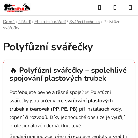
Přejít
Hledat
NÁKUP
na
KOŠÍK
obsah
Domů
/
Nářadí
/
Elektrické nářadí
/
Svářecí technika
/
Polyfůzní
svářečky
Polyfůzní svářečky
🔥 Polyfúzní svářečky – spolehlivé
spojování plastových trubek
Potřebujete pevné a těsné spoje? ✅ Polyfúzní
svářečky jsou určeny pro
svařování plastových
trubek a tvarovek (PP, PE, PB)
při instalacích vody,
topení či rozvodů. Díky jednoduché obsluze je využijí
profesionálové i domácí kutilové.
Snadná manipulace, přesná regulace teploty a kvalitní