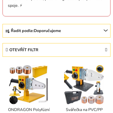
spoje. ⚡
Ř
Řadit podle:
Doporučujeme
a
z
e
OTEVŘÍT FILTR
n
í
V
p
ý
r
p
o
i
d
s
u
p
k
r
t
ONDRAGON Polyfúzní
Svářečka na PVC/PP
o
ů