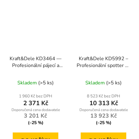
Kraft&Dele KD3464 —
Kraft&Dele KD5992 –
Profesionální pájecí a
Profesionální spotter na
svařovací stanice pro
opravu promáčklin +
precizní práce
vozík + příslušenství
Skladem
(>5 ks)
Skladem
(>5 ks)
1 960 Kč bez DPH
8 523 Kč bez DPH
2 371 Kč
10 313 Kč
3 201 Kč
13 923 Kč
(–25 %)
(–25 %)