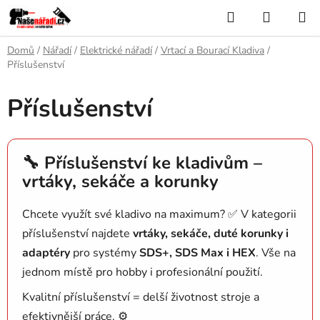
Přejít
Hledat
NÁKUP
na
KOŠÍK
obsah
Domů
/
Nářadí
/
Elektrické nářadí
/
Vrtací a Bourací Kladiva
/
Příslušenství
Příslušenství
🔧 Příslušenství ke kladivům –
vrtáky, sekáče a korunky
Chcete využít své kladivo na maximum? ✅ V kategorii
příslušenství najdete
vrtáky, sekáče, duté korunky i
adaptéry
pro systémy
SDS+, SDS Max i HEX
. Vše na
jednom místě pro hobby i profesionální použití.
Kvalitní příslušenství = delší životnost stroje a
efektivnější práce. ⚙️