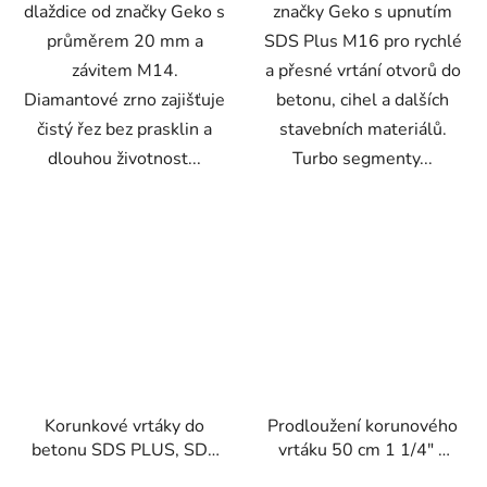
dlaždice od značky Geko s
značky Geko s upnutím
průměrem 20 mm a
SDS Plus M16 pro rychlé
závitem M14.
a přesné vrtání otvorů do
Diamantové zrno zajišťuje
betonu, cihel a dalších
čistý řez bez prasklin a
stavebních materiálů.
dlouhou životnost...
Turbo segmenty...
Korunkové vrtáky do
Prodloužení korunového
betonu SDS PLUS, SDS
vrtáku 50 cm 1 1/4" –
MAX, 30-100mm, sada
Geko