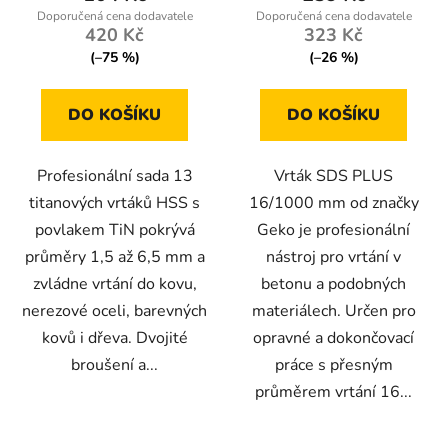
4,0
420 Kč
323 Kč
z
(–75 %)
(–26 %)
5
hvězdiček.
DO KOŠÍKU
DO KOŠÍKU
Profesionální sada 13
Vrták SDS PLUS
titanových vrtáků HSS s
16/1000 mm od značky
povlakem TiN pokrývá
Geko je profesionální
průměry 1,5 až 6,5 mm a
nástroj pro vrtání v
zvládne vrtání do kovu,
betonu a podobných
nerezové oceli, barevných
materiálech. Určen pro
kovů i dřeva. Dvojité
opravné a dokončovací
broušení a...
práce s přesným
průměrem vrtání 16...