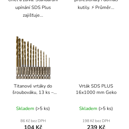
upínání SDS Plus
kutily. ⚡ Průměr...
zajišťuje...
Titanové vrtáky do
Vrták SDS PLUS
šroubováku, 13 ks –
16x1000 mm Geko
Kraft&Dele KD982
Průměrné
Skladem
(>5 ks)
Skladem
(>5 ks)
hodnocení
produktu
86 Kč bez DPH
198 Kč bez DPH
104 Kč
239 Kč
je