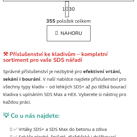
S
1
t
30
r
O
á
355
položek celkem
v
n
l
k
NAHORU
á
o
d
v
a
á
⚒️ Příslušenství ke kladivům – kompletní
c
n
sortiment pro vaše SDS nářadí
í
í
p
Správné příslušenství je nezbytné pro
efektivní vrtání,
r
sekání i bourání
. V naší nabídce najdete příslušenství pro
v
všechny typy kladiv – od lehkých SDS+ až po těžká bourací
k
kladiva s upínáním SDS Max a HEX. Vyberete si nástroj pro
y
každou práci.
v
ý
💡 Co u nás najdete:
p
i
✅ Vrtáky SDS+ a SDS Max do betonu a zdiva
s
✅ Sekáče ploché, špičaté, dlaždičské i drážkovací