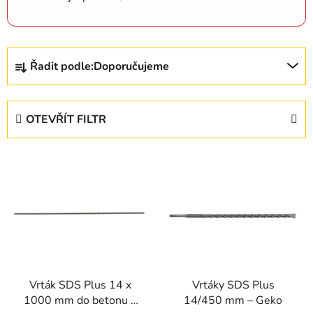
Ř
Řadit podle:
Doporučujeme
a
z
e
OTEVŘÍT FILTR
n
í
V
p
ý
r
p
o
i
d
s
u
p
k
r
t
Vrták SDS Plus 14 x
Vrtáky SDS Plus
o
ů
1000 mm do betonu a
14/450 mm – Geko
d