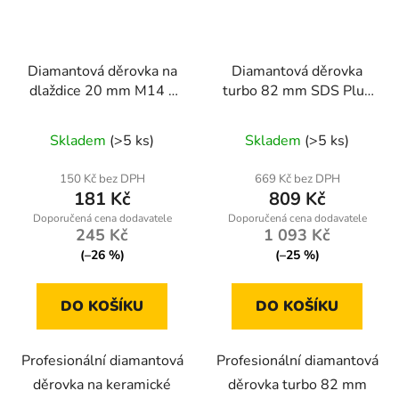
Diamantová děrovka na
Diamantová děrovka
dlaždice 20 mm M14 –
turbo 82 mm SDS Plus
balení 100 ks | Geko
M16 – Geko
Skladem
(>5 ks)
Skladem
(>5 ks)
150 Kč bez DPH
669 Kč bez DPH
181 Kč
809 Kč
245 Kč
1 093 Kč
(–26 %)
(–25 %)
DO KOŠÍKU
DO KOŠÍKU
Profesionální diamantová
Profesionální diamantová
děrovka na keramické
děrovka turbo 82 mm