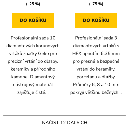
(–25 %)
(–75 %)
DO KOŠÍKU
DO KOŠÍKU
Profesionální sada 10
Profesionální sada 3
diamantových korunových
diamantových vrtáků s
vrtáků značky Geko pro
HEX upnutím 6,35 mm
precizní vrtání do dlažby,
pro přesné a bezpečné
keramiky a přírodního
vrtání do keramiky,
kamene. Diamantový
porcelánu a dlažby.
nástrojový materiál
Průměry 6, 8 a 10 mm
zajišťuje čisté...
pokryjí většinu běžných...
NAČÍST 12 DALŠÍCH