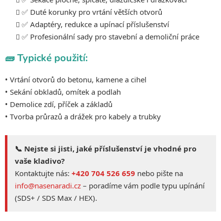
u
✅ Duté korunky pro vrtání větších otvorů
✅ Adaptéry, redukce a upínací příslušenství
✅ Profesionální sady pro stavební a demoliční práce
🧱 Typické použití:
• Vrtání otvorů do betonu, kamene a cihel
• Sekání obkladů, omítek a podlah
• Demolice zdí, příček a základů
• Tvorba průrazů a drážek pro kabely a trubky
📞 Nejste si jisti, jaké příslušenství je vhodné pro
vaše kladivo?
Kontaktujte nás:
+420 704 526 659
nebo pište na
info@nasenaradi.cz
– poradíme vám podle typu upínání
(SDS+ / SDS Max / HEX).