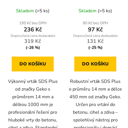
zdiva – Geko
u
Skladem
(>5 ks)
Skladem
(>5 ks)
k
t
195 Kč bez DPH
80 Kč bez DPH
ů
236 Kč
97 Kč
319 Kč
131 Kč
(–26 %)
(–25 %)
DO KOŠÍKU
DO KOŠÍKU
Výkonný vrták SDS Plus
Robustní vrták SDS Plus
od značky Geko s
o průměru 14 mm a délce
průměrem 14 mm a
450 mm od značky Geko.
délkou 1000 mm je
Určen pro vrtání do
profesionální řešení pro
betonu, cihel a zdiva –
hluboké vrty do betonu,
spolehlivý nástroj pro
cihel a zdiva. Standardní
profesionály i domácí