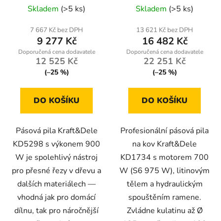
Skladem
(>5 ks)
Skladem
(>5 ks)
k
t
7 667 Kč bez DPH
13 621 Kč bez DPH
ů
9 277 Kč
16 482 Kč
12 525 Kč
22 251 Kč
(–25 %)
(–25 %)
DO KOŠÍKU
DO KOŠÍKU
Pásová pila Kraft&Dele
Profesionální pásová pila
KD5298 s výkonem 900
na kov Kraft&Dele
W je spolehlivý nástroj
KD1734 s motorem 700
pro přesné řezy v dřevu a
W (S6 975 W), litinovým
dalších materiálech —
tělem a hydraulickým
vhodná jak pro domácí
spouštěním ramene.
dílnu, tak pro náročnější
Zvládne kulatinu až Ø