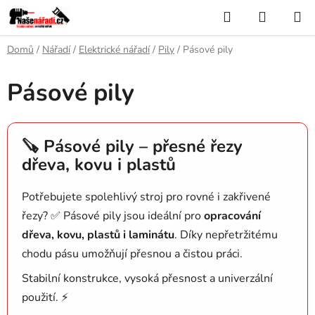
Přejít
Hledat
NÁKUP
na
KOŠÍK
obsah
Domů
/
Nářadí
/
Elektrické nářadí
/
Pily
/
Pásové pily
Pásové pily
🪚 Pásové pily – přesné řezy
dřeva, kovu i plastů
Potřebujete spolehlivý stroj pro rovné i zakřivené
řezy? ✅ Pásové pily jsou ideální pro
opracování
dřeva, kovu, plastů i laminátu
. Díky nepřetržitému
chodu pásu umožňují přesnou a čistou práci.
Stabilní konstrukce, vysoká přesnost a univerzální
použití. ⚡