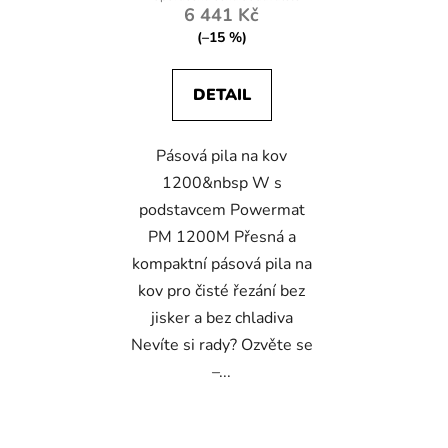
6 441 Kč
(–15 %)
DETAIL
Pásová pila na kov
1200&nbsp W s
podstavcem Powermat
PM 1200M Přesná a
kompaktní pásová pila na
kov pro čisté řezání bez
jisker a bez chladiva
Nevíte si rady? Ozvěte se
–...