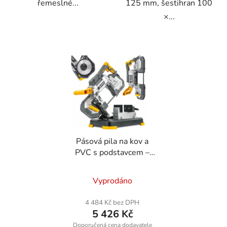
řemeslné...
125 mm, šestihran 100
×...
Pásová pila na kov a
PVC s podstavcem –
přenosná pokosová pila
1200 W
Vyprodáno
4 484 Kč bez DPH
5 426 Kč