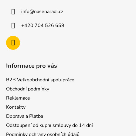
a
info
@
nasenaradi.cz
t
í
+420 704 526 659
Informace pro vás
B2B Velkoobchodní spolupráce
Obchodní podmínky
Reklamace
Kontakty
Doprava a Platba
Odstoupení od kupní smlouvy do 14 dní
Podmínky ochrany osobních údajů