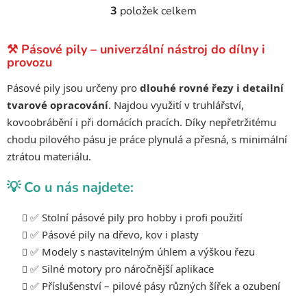
3
položek celkem
O
v
l
⚒️ Pásové pily – univerzální nástroj do dílny i
á
provozu
d
Pásové pily jsou určeny pro
dlouhé rovné řezy i detailní
a
tvarové opracování
. Najdou využití v truhlářství,
c
í
kovoobrábění i při domácích pracích. Díky nepřetržitému
p
chodu pilového pásu je práce plynulá a přesná, s minimální
r
ztrátou materiálu.
v
k
💡 Co u nás najdete:
y
v
✅ Stolní pásové pily pro hobby i profi použití
ý
✅ Pásové pily na dřevo, kov i plasty
p
✅ Modely s nastavitelným úhlem a výškou řezu
i
✅ Silné motory pro náročnější aplikace
s
✅ Příslušenství – pilové pásy různých šířek a ozubení
u