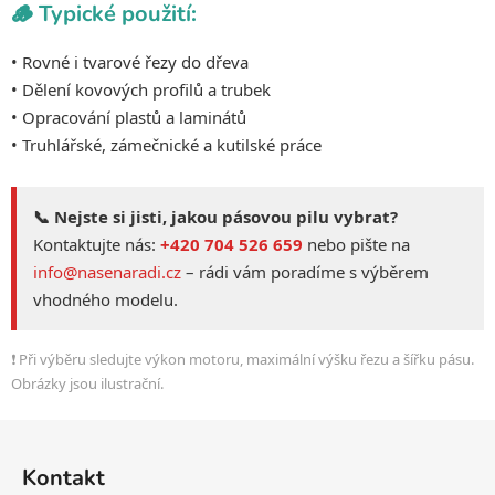
🪵 Typické použití:
• Rovné i tvarové řezy do dřeva
• Dělení kovových profilů a trubek
• Opracování plastů a laminátů
• Truhlářské, zámečnické a kutilské práce
📞 Nejste si jisti, jakou pásovou pilu vybrat?
Kontaktujte nás:
+420 704 526 659
nebo pište na
info@nasenaradi.cz
– rádi vám poradíme s výběrem
vhodného modelu.
❗ Při výběru sledujte výkon motoru, maximální výšku řezu a šířku pásu.
Obrázky jsou ilustrační.
Z
á
Kontakt
p