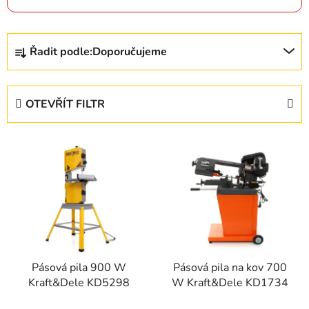
Ř
Řadit podle:
Doporučujeme
a
z
e
OTEVŘÍT FILTR
n
í
V
p
ý
r
p
o
i
d
s
u
p
k
r
t
Pásová pila 900 W
Pásová pila na kov 700
o
ů
Kraft&Dele KD5298
W Kraft&Dele KD1734
d
u