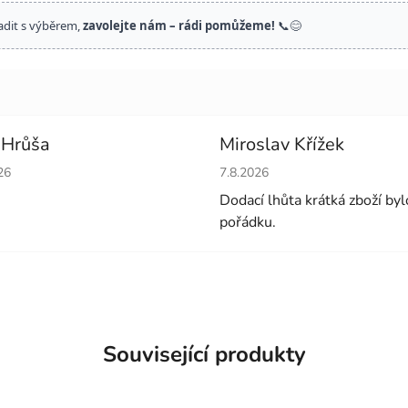
adit s výběrem,
zavolejte nám – rádi pomůžeme!
📞😊
 Hrůša
Miroslav Křížek
cení obchodu je 5 z 5 hvězdiček.
Hodnocení obchodu je 5 z 5 
26
7.8.2026
Dodací lhůta krátká zboží byl
pořádku.
Související produkty