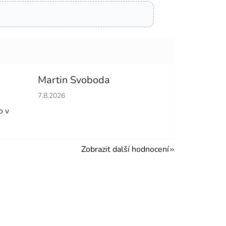
Martin Svoboda
hvězdiček.
Hodnocení obchodu je 5 z 5 hvězdiček.
7.8.2026
o v
Zobrazit další hodnocení