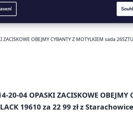
avení
Souh