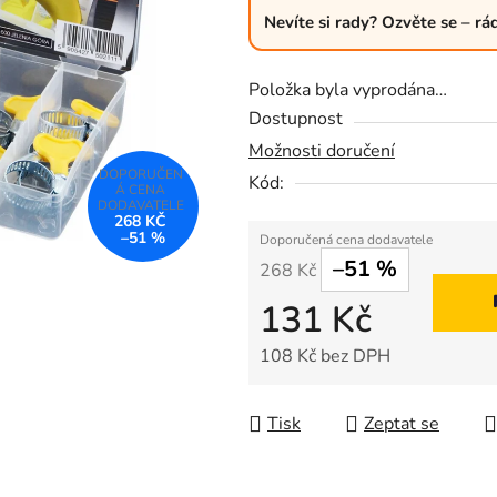
z
Nevíte si rady? Ozvěte se – r
5
hvězdiček.
Položka byla vyprodána…
Dostupnost
Možnosti doručení
Kód:
268 KČ
–51 %
–51 %
268 Kč
131 Kč
108 Kč bez DPH
Měrná cena:
Tisk
Zeptat se