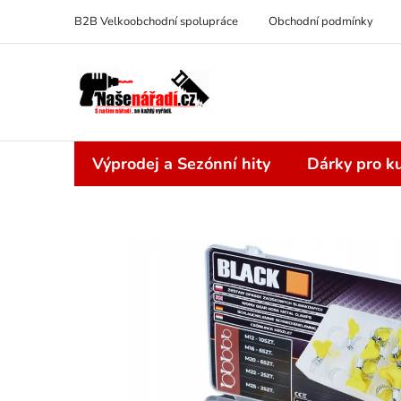
Přejít
B2B Velkoobchodní spolupráce
Obchodní podmínky
na
obsah
Výprodej a Sezónní hity
Dárky pro ku