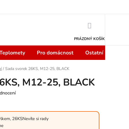
 smlouvy do 14 dní
Podmínky ochrany osobních údajů
Moje objedn
NÁKUPNÍ
KOŠÍK
PRÁZDNÝ KOŠÍK
 Teplomety
Pro domácnost
Ostatní
Sport
í
/
Sada svorek 26KS, M12-25, BLACK
26KS, M12-25, BLACK
dnocení
ýlkem, 26KSNevíte si rady
me