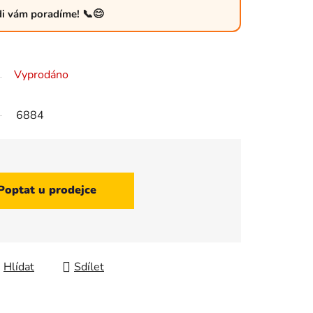
ádi vám poradíme! 📞😊
Vyprodáno
6884
Poptat u prodejce
Hlídat
Sdílet