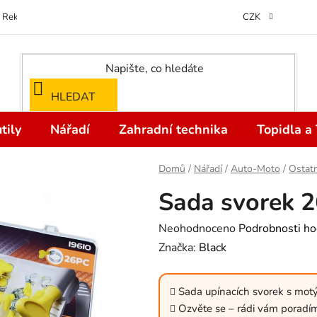
Reklamace
Kontakty
Doprava a Platba
Odstoupení od kupní
CZK
HLEDAT
tily
Nářadí
Zahradní technika
Topidla a
Domů
/
Nářadí
/
Auto-Moto
/
Ostatn
Sada svorek 
Průměrné
Neohodnoceno
Podrobnosti ho
hodnocení
Značka:
Black
produktu
je
Sada upínacích svorek s mot
0,0
Ozvěte se – rádi vám poradí