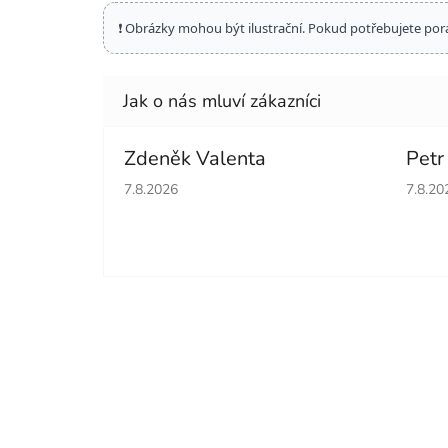
❗ Obrázky mohou být ilustrační. Pokud potřebujete por
Zdeněk Valenta
Petr
Hodnocení obchodu je 5 z 5 hvězdiček.
Hodno
7.8.2026
7.8.20