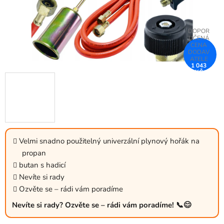
1 043
KČ
–59 %
Velmi snadno použitelný univerzální plynový hořák na
propan
butan s hadicí
Nevíte si rady
Ozvěte se – rádi vám poradíme
Nevíte si rady? Ozvěte se – rádi vám poradíme! 📞😊