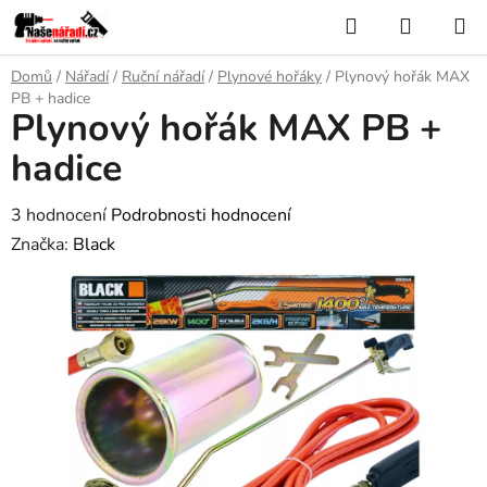
Přejít
Hledat
NÁKUP
na
KOŠÍK
obsah
Domů
/
Nářadí
/
Ruční nářadí
/
Plynové hořáky
/
Plynový hořák MAX
PB + hadice
Plynový hořák MAX PB +
hadice
Průměrné
3 hodnocení
Podrobnosti hodnocení
hodnocení
Značka:
Black
produktu
je
3,7
z
5
hvězdiček.