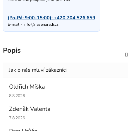
(Po-Pá: 9:00-15:00):
+420 704 526 659
E-mail -
info@nasenaradi.cz
Popis
Oldřich Míška
Hodnocení obchodu je 5 z 5 hvězdiček.
8.8.2026
Zdeněk Valenta
Hodnocení obchodu je 5 z 5 hvězdiček.
7.8.2026