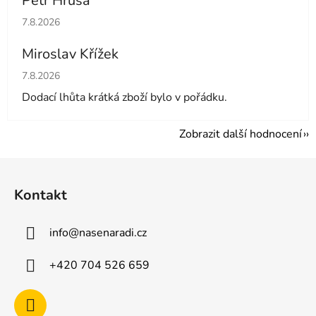
Petr Hrůša
Hodnocení obchodu je 5 z 5 hvězdiček.
7.8.2026
Miroslav Křížek
Hodnocení obchodu je 5 z 5 hvězdiček.
7.8.2026
Dodací lhůta krátká zboží bylo v pořádku.
Zobrazit další hodnocení
Z
á
Kontakt
p
a
info
@
nasenaradi.cz
t
í
+420 704 526 659