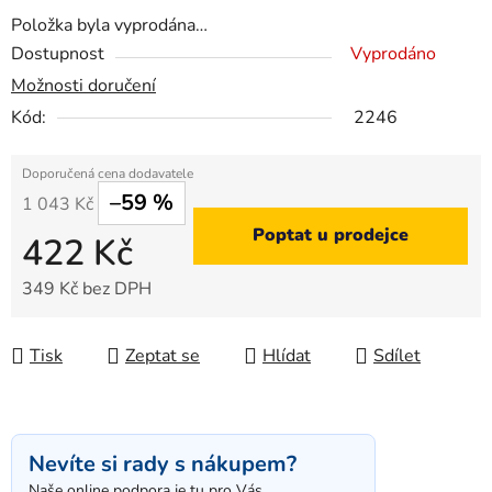
Položka byla vyprodána…
Dostupnost
Vyprodáno
Možnosti doručení
Kód:
2246
–59 %
1 043 Kč
Poptat u prodejce
422 Kč
349 Kč bez DPH
Měrná cena:
Tisk
Zeptat se
Hlídat
Sdílet
Nevíte si rady s nákupem?
Naše online podpora je tu pro Vás