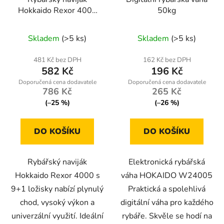
Hokkaido Rexor 4000
50kg
(9+1 ložisek) – 2×
hliníková cívka pro
Skladem
(>5 ks)
Skladem
(>5 ks)
přívlač
481 Kč bez DPH
162 Kč bez DPH
582 Kč
196 Kč
786 Kč
265 Kč
(–25 %)
(–26 %)
DO KOŠÍKU
DO KOŠÍKU
Rybářský naviják
Elektronická rybářská
Hokkaido Rexor 4000 s
váha HOKAIDO W24005
9+1 ložisky nabízí plynulý
Praktická a spolehlivá
chod, vysoký výkon a
digitální váha pro každého
univerzální využití. Ideální
rybáře. Skvěle se hodí na