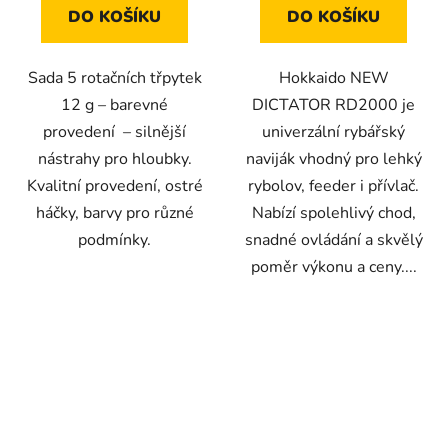
hvězdiček.
DO KOŠÍKU
DO KOŠÍKU
Sada 5 rotačních třpytek
Hokkaido NEW
12 g – barevné
DICTATOR RD2000 je
provedení – silnější
univerzální rybářský
nástrahy pro hloubky.
naviják vhodný pro lehký
Kvalitní provedení, ostré
rybolov, feeder i přívlač.
háčky, barvy pro různé
Nabízí spolehlivý chod,
podmínky.
snadné ovládání a skvělý
poměr výkonu a ceny....