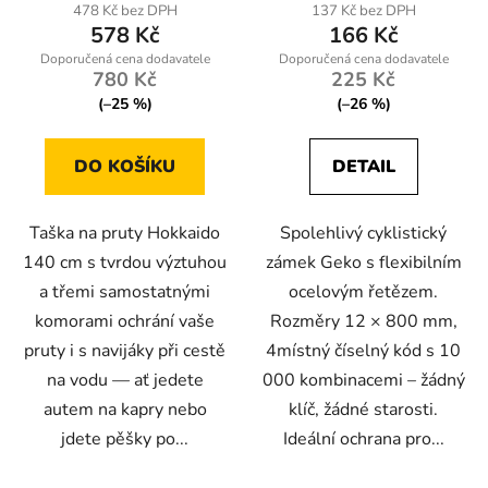
produktu
478 Kč bez DPH
137 Kč bez DPH
578 Kč
166 Kč
je
5,0
780 Kč
225 Kč
z
(–25 %)
(–26 %)
5
hvězdiček.
DO KOŠÍKU
DETAIL
Taška na pruty Hokkaido
Spolehlivý cyklistický
140 cm s tvrdou výztuhou
zámek Geko s flexibilním
a třemi samostatnými
ocelovým řetězem.
komorami ochrání vaše
Rozměry 12 × 800 mm,
pruty i s navijáky při cestě
4místný číselný kód s 10
na vodu — ať jedete
000 kombinacemi – žádný
autem na kapry nebo
klíč, žádné starosti.
jdete pěšky po...
Ideální ochrana pro...