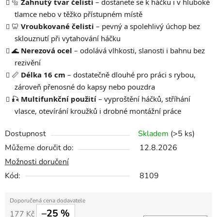
🔩
Zahnutý tvar čelistí
– dostanete se k háčku i v hluboké
tlamce nebo v těžko přístupném místě
🦷
Vroubkované čelisti
– pevný a spolehlivý úchop bez
sklouznutí při vytahování háčku
🌊
Nerezová ocel
– odolává vlhkosti, slanosti i bahnu bez
rezivění
📏
Délka 16 cm
– dostatečně dlouhé pro práci s rybou,
zároveň přenosné do kapsy nebo pouzdra
🎣
Multifunkční použití
– vyproštění háčků, stříhání
vlasce, otevírání kroužků i drobné montážní práce
Dostupnost
Skladem
(>5 ks)
Můžeme doručit do:
12.8.2026
Možnosti doručení
Kód:
8109
–25 %
177 Kč