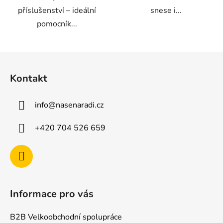
příslušenství – ideální
snese i...
pomocník...
Z
á
Kontakt
p
a
info
@
nasenaradi.cz
t
í
+420 704 526 659
Informace pro vás
B2B Velkoobchodní spolupráce