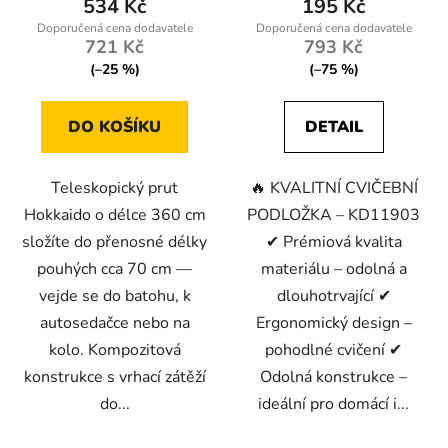
534 Kč
195 Kč
721 Kč
793 Kč
(–25 %)
(–75 %)
DO KOŠÍKU
DETAIL
Teleskopický prut
🔥 KVALITNÍ CVIČEBNÍ
Hokkaido o délce 360 cm
PODLOŽKA – KD11903
složíte do přenosné délky
✔ Prémiová kvalita
pouhých cca 70 cm —
materiálu – odolná a
vejde se do batohu, k
dlouhotrvající ✔
autosedačce nebo na
Ergonomický design –
kolo. Kompozitová
pohodlné cvičení ✔
konstrukce s vrhací zátěží
Odolná konstrukce –
do...
ideální pro domácí i...