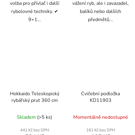
volba pro přívlač i další
vážení ryb, ale i zavazadel,
rybolovné techniky. ✔
balíků nebo dalších
9+1...
předmětů...
Hokkaido Teleskopický
Cvičební podložka
rybářský prut 360 cm
KD11903
Skladem
(>5 ks)
Momentálně nedostupné
441 Kč bez DPH
161 Kč bez DPH