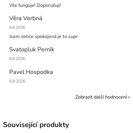
Vše funguje! Doporučuji!
Věra Verbná
Hodnocení obchodu je 5 z 5 hvězdiček.
6.8.2026
Jsem velice spokojená je to supr
Svatopluk Perník
Hodnocení obchodu je 5 z 5 hvězdiček.
6.8.2026
Pavel Hospodka
Hodnocení obchodu je 5 z 5 hvězdiček.
6.8.2026
Zobrazit další hodnocení
Související produkty