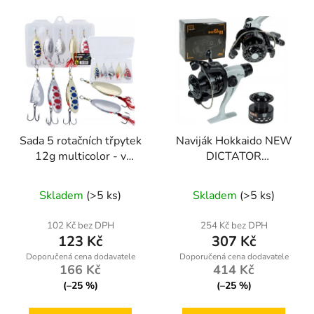
Sada 5 rotačních třpytek
Naviják Hokkaido NEW
12g multicolor - v
DICTATOR
krabičce
RD2000+náhradní cívka
Průměrné
Skladem
(>5 ks)
Skladem
(>5 ks)
hodnocení
produktu
102 Kč bez DPH
254 Kč bez DPH
123 Kč
307 Kč
je
5,0
166 Kč
414 Kč
z
(–25 %)
(–25 %)
5