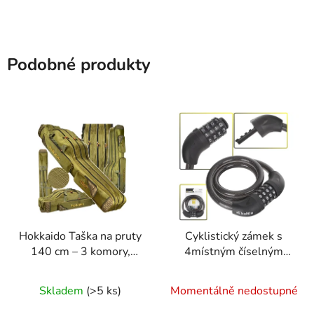
Podobné produkty
Hokkaido Taška na pruty
Cyklistický zámek s
140 cm – 3 komory,
4místným číselným
tvrdá výztuha
kodem 12x800mm –
Průměrné
Geko
Skladem
(>5 ks)
Momentálně nedostupné
hodnocení