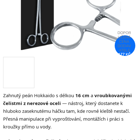
177 KČ
–25 %
Zahnutý peán Hokkaido s délkou
16 cm
a
vroubkovanými
čelistmi z nerezové oceli
— nástroj, který dostanete k
hluboko zaseknutému háčku tam, kde rovné kleště nestačí.
Přesná manipulace při vyprošťování, montážích i práci s
kroužky přímo u vody.