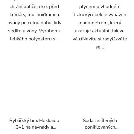
chrání obličej i krk před
plynem o vhodném
komáry, muchničkami a
tlakuVýrobek je vybaven
ovády po celou dobu, kdy
manometrem, který
sedíte u vody. Vyroben z
ukazuje aktuální tlak ve
lehkého polyesteru s...
válciNevíte si radyOzvěte
se...
Rybářský box Hokkaido
Sada zesílených
3v1 na návnady a
poniklovaných
příslušenství s
cyklistických klíčů 16 v