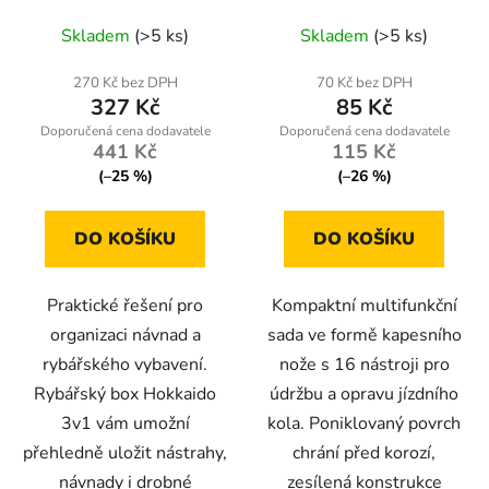
oddělenými přihrádkami
1 – Geko K02362
Skladem
(>5 ks)
Skladem
(>5 ks)
270 Kč bez DPH
70 Kč bez DPH
327 Kč
85 Kč
441 Kč
115 Kč
(–25 %)
(–26 %)
DO KOŠÍKU
DO KOŠÍKU
Praktické řešení pro
Kompaktní multifunkční
organizaci návnad a
sada ve formě kapesního
rybářského vybavení.
nože s 16 nástroji pro
Rybářský box Hokkaido
údržbu a opravu jízdního
3v1 vám umožní
kola. Poniklovaný povrch
přehledně uložit nástrahy,
chrání před korozí,
návnady i drobné
zesílená konstrukce