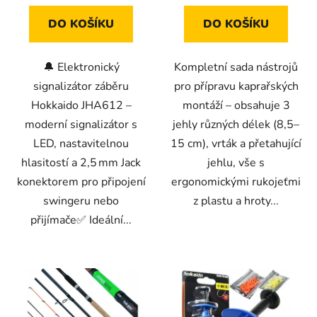
hvězdiček.
hvězdiček.
DO KOŠÍKU
DO KOŠÍKU
🔔 Elektronický
Kompletní sada nástrojů
signalizátor záběru
pro přípravu kaprařských
Hokkaido JHA612 –
montáží – obsahuje 3
moderní signalizátor s
jehly různých délek (8,5–
LED, nastavitelnou
15 cm), vrták a přetahující
hlasitostí a 2,5 mm Jack
jehlu, vše s
konektorem pro připojení
ergonomickými rukojeťmi
swingeru nebo
z plastu a hroty...
přijímače✅ Ideální...