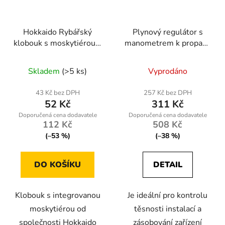
Hokkaido Rybářský
Plynový regulátor s
klobouk s moskytiérou –
manometrem k propan-
ochranná síťka proti
butanové lahvi 37 mbar,
Průměrné
komárům a hmyzu
1,5 kg/h
Skladem
(>5 ks)
Vyprodáno
hodnocení
produktu
43 Kč bez DPH
257 Kč bez DPH
52 Kč
311 Kč
je
5,0
112 Kč
508 Kč
z
(–53 %)
(–38 %)
5
hvězdiček.
DO KOŠÍKU
DETAIL
Klobouk s integrovanou
Je ideální pro kontrolu
moskytiérou od
těsnosti instalací a
společnosti Hokkaido
zásobování zařízení