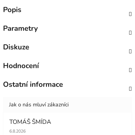
Popis
Parametry
Diskuze
Hodnocení
Ostatní informace
TOMÁŠ ŠMÍDA
Hodnocení obchodu je 5 z 5 hvězdiček.
6.8.2026