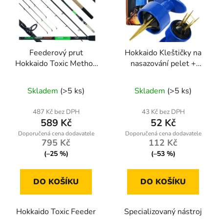
Feederový prut
Hokkaido Kleštičky na
Hokkaido Toxic Method
nasazování pelet +
80–180 g
gumičky
Průměrné
Průměrné
Skladem
(>5 ks)
Skladem
(>5 ks)
hodnocení
hodnocení
produktu
produktu
487 Kč bez DPH
43 Kč bez DPH
589 Kč
52 Kč
je
je
5,0
5,0
795 Kč
112 Kč
z
z
(–25 %)
(–53 %)
5
5
hvězdiček.
hvězdiček.
DO KOŠÍKU
DO KOŠÍKU
Hokkaido Toxic Feeder
Specializovaný nástroj