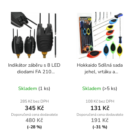
Indikátor záběru s 8 LED
Hokkaido 5dílná sada
diodami FA 210
jehel, vrtáku a
W12038 HOKKAIDO
přetahováku na boilies
Průměrné
Průměrné
FISING
Skladem
(1 ks)
Skladem
(>5 ks)
hodnocení
hodnocení
produktu
produktu
285 Kč bez DPH
108 Kč bez DPH
345 Kč
131 Kč
je
je
4,1
5,0
480 Kč
191 Kč
z
z
(–28 %)
(–31 %)
5
5