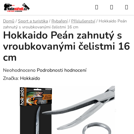
Přejít
Hledat
NÁKUP
na
KOŠÍK
obsah
Domů
/
Sport a turistika
/
Rybaření
/
Příslušenství
/
Hokkaido Peán
zahnutý s vroubkovanými čelistmi 16 cm
Hokkaido Peán zahnutý s
vroubkovanými čelistmi 16
cm
Průměrné
Neohodnoceno
Podrobnosti hodnocení
hodnocení
Značka:
Hokkaido
produktu
je
0,0
z
5
hvězdiček.