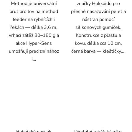
Method je universální
značky Hokkaido pro
prut pro lov na method
přesné nasazování pelet a
feeder na rybnících i
nástrah pomocí
řekách — délka 3,6 m,
silikonových gumiček.
vrhací zátěž 80–180 g a
Konstrukce z plastu a
akce Hyper-Sens
kovu, délka cca 10 cm,
umožňují precizní nához
černá barva — kleštičky,...
i...
Rybářský naviják
Digitální rybářská váha