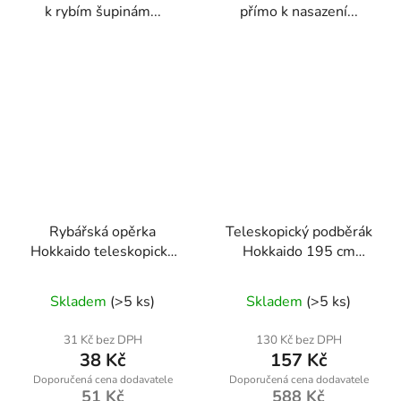
k rybím šupinám...
přímo k nasazení...
Rybářská opěrka
Teleskopický podběrák
Hokkaido teleskopická
Hokkaido 195 cm
40–80 cm – stojan na
W14000
Průměrné
pruty s bite alarmem
Skladem
(>5 ks)
Skladem
(>5 ks)
hodnocení
produktu
31 Kč bez DPH
130 Kč bez DPH
38 Kč
157 Kč
je
4,8
51 Kč
588 Kč