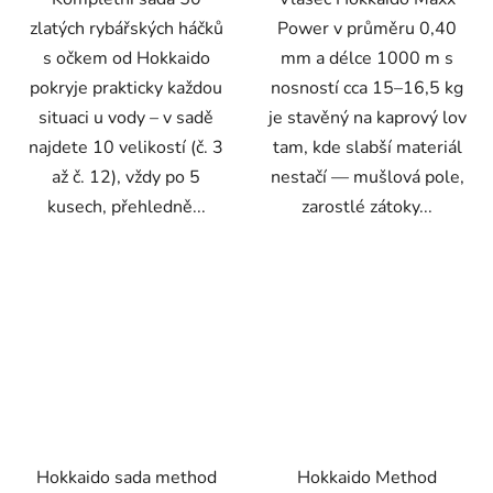
zlatých rybářských háčků
Power v průměru 0,40
s očkem od Hokkaido
mm a délce 1000 m s
pokryje prakticky každou
nosností cca 15–16,5 kg
situaci u vody – v sadě
je stavěný na kaprový lov
najdete 10 velikostí (č. 3
tam, kde slabší materiál
až č. 12), vždy po 5
nestačí — mušlová pole,
kusech, přehledně...
zarostlé zátoky...
Hokkaido sada method
Hokkaido Method