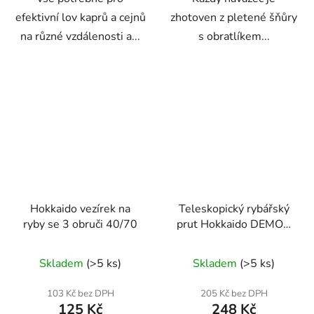
efektivní lov kaprů a cejnů
zhotoven z pletené šňůry
na různé vzdálenosti a...
s obratlíkem...
Hokkaido vezírek na
Teleskopický rybářský
ryby se 3 obruči 40/70
prut Hokkaido DEMON
3,6 m | Mix Carbon |
Průměrné
60–120 g | Univerzální
Skladem
(>5 ks)
Skladem
(>5 ks)
prut na kapry
hodnocení
produktu
103 Kč bez DPH
205 Kč bez DPH
125 Kč
248 Kč
je