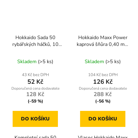
Hokkaido Sada 50
Hokkaido Maxx Power
rybářských háčků, 10
kaprová šňůra 0,40 mm
velikostí (č. 3–12), zlaté,
– 1000 m, vícebarevná
Průměrné
s očkem, v krabičce
Skladem
(>5 ks)
Skladem
(>5 ks)
hodnocení
produktu
43 Kč bez DPH
104 Kč bez DPH
52 Kč
126 Kč
je
5,0
128 Kč
288 Kč
z
(–59 %)
(–56 %)
5
hvězdiček.
DO KOŠÍKU
DO KOŠÍKU
Kompletní sada 50
Vlasec Hokkaido Maxx