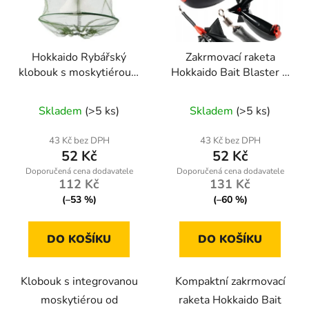
s
r
p
o
r
d
Hokkaido Rybářský
Zakrmovací raketa
o
u
klobouk s moskytiérou –
Hokkaido Bait Blaster S
d
k
ochranná síťka proti
– 150 mm
u
t
Průměrné
komárům a hmyzu
Skladem
(>5 ks)
Skladem
(>5 ks)
k
ů
hodnocení
t
produktu
43 Kč bez DPH
43 Kč bez DPH
ů
52 Kč
52 Kč
je
5,0
112 Kč
131 Kč
z
(–53 %)
(–60 %)
5
hvězdiček.
DO KOŠÍKU
DO KOŠÍKU
Klobouk s integrovanou
Kompaktní zakrmovací
moskytiérou od
raketa Hokkaido Bait