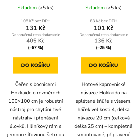
Průměrné
Skladem
(>5 ks)
Skladem
(>5 ks)
hodnocení
produktu
108 Kč bez DPH
83 Kč bez DPH
131 Kč
101 Kč
je
5,0
405 Kč
136 Kč
z
(–67 %)
(–25 %)
5
hvězdiček.
DO KOŠÍKU
DO KOŠÍKU
Čeřen s bočnicemi
Hotové kaprovnické
Hokkaido o rozměrech
návazce Hokkaido na
100×100 cm je robustní
splétané šňůře s vlasem,
nástroj pro chytání živé
háček velikosti 4, délka
nástrahy i přenášení
návazce 20 cm (celková
úlovků. Hliníkový rám s
délka 25 cm) – kompletně
jemnou síťovinou šetrnou
smontované, připravené