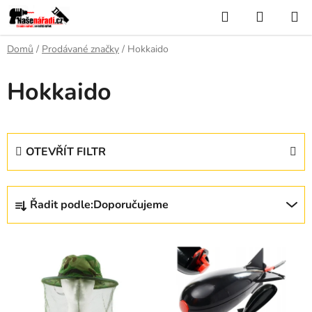
Přejít
Hledat
NÁKUP
na
KOŠÍK
obsah
Domů
/
Prodávané značky
/
Hokkaido
Hokkaido
OTEVŘÍT FILTR
Ř
Řadit podle:
Doporučujeme
a
z
V
e
ý
n
p
í
i
p