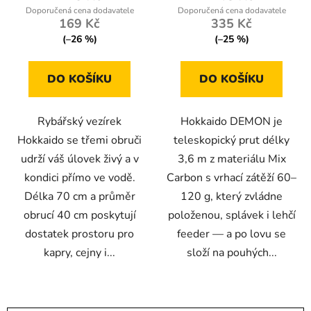
5,0
169 Kč
335 Kč
z
(–26 %)
(–25 %)
5
hvězdiček.
DO KOŠÍKU
DO KOŠÍKU
Rybářský vezírek
Hokkaido DEMON je
Hokkaido se třemi obruči
teleskopický prut délky
udrží váš úlovek živý a v
3,6 m z materiálu Mix
kondici přímo ve vodě.
Carbon s vrhací zátěží 60–
Délka 70 cm a průměr
120 g, který zvládne
obrucí 40 cm poskytují
položenou, splávek i lehčí
dostatek prostoru pro
feeder — a po lovu se
kapry, cejny i...
složí na pouhých...