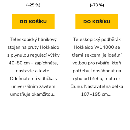
z
(–25 %)
(–73 %)
5
hvězdiček.
DO KOŠÍKU
DO KOŠÍKU
Teleskopický hliníkový
Teleskopický podběrák
stojan na pruty Hokkaido
Hokkaido W14000 se
s plynulou regulací výšky
třemi sekcemi je ideální
40–80 cm – zapíchněte,
volbou pro rybáře, kteří
nastavte a lovte.
potřebují dosáhnout na
Odnímatelná vidlička s
rybu od břehu, mola i z
univerzálním závitem
člunu. Nastavitelná délka
umožňuje okamžitou...
107–195 cm,...