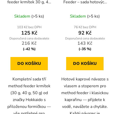
feeder krmítek 30 g, 40
Feeder – sada hotových
g, 50 g + formička
kaprových návazců vel.
W90014
8, 6 ks
Skladem
(>5 ks)
Skladem
(>5 ks)
103 Kč bez DPH
76 Kč bez DPH
125 Kč
92 Kč
216 Kč
143 Kč
(–42 %)
(–35 %)
DO KOŠÍKU
DO KOŠÍKU
Kompletní sada tří
Hotové kaprové návazce s
method feeder krmítek
vlasem a stoperem pro
(30 g, 40 g, 50 g) od
method feeder i klasickou
značky Hokkaido s
kaprařinu — přijdete k
přiloženou formičkou —
vodě, navážete a chytáte.
vše potřebné pro
Každý návazec je