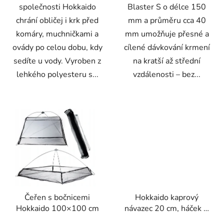
společnosti Hokkaido
Blaster S o délce 150
chrání obličej i krk před
mm a průměru cca 40
komáry, muchničkami a
mm umožňuje přesné a
ovády po celou dobu, kdy
cílené dávkování krmení
sedíte u vody. Vyroben z
na kratší až střední
lehkého polyesteru s...
vzdálenosti – bez...
Čeřen s bočnicemi
Hokkaido kaprový
Hokkaido 100×100 cm
návazec 20 cm, háček č.
4 s vlasem – sada 6 ks