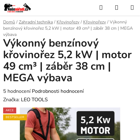
Přejít
Hledat
NÁKUP
na
KOŠÍK
obsah
Domů
/
Zahradní technika
/
Křovinořezy
/
Křovinořezy
/
Výkonný
benzínový křovinořez 5,2 kW | motor 49 cm³ | záběr 38 cm | MEGA
výbava
Výkonný benzínový
křovinořez 5,2 kW | motor
49 cm³ | záběr 38 cm |
MEGA výbava
Průměrné
5 hodnocení
Podrobnosti hodnocení
hodnocení
Značka:
LEO TOOLS
produktu
AKCE
je
BESTSELLER
3,6
z