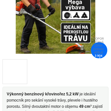
5
hvězdiček.
3 904
KČ
–25 %
Výkonný benzínový křovinořez 5,2 kW
je ideální
pomocník pro sekání vysoké trávy, plevele i hustého
porostu. Silný dvoutaktní motor o objemu
49 cm³
zajistí