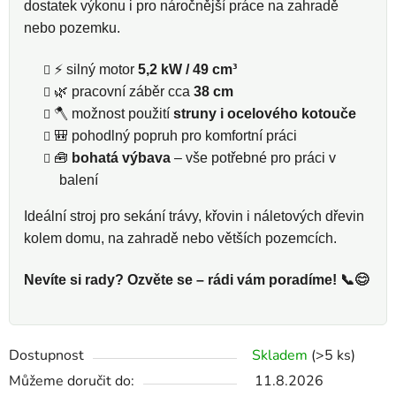
dostatek výkonu i pro náročnější práce na zahradě
nebo pozemku.
⚡ silný motor
5,2 kW / 49 cm³
🌿 pracovní záběr cca
38 cm
🪓 možnost použití
struny i ocelového kotouče
🎒 pohodlný popruh pro komfortní práci
🧰
bohatá výbava
– vše potřebné pro práci v
balení
Ideální stroj pro sekání trávy, křovin i náletových dřevin
kolem domu, na zahradě nebo větších pozemcích.
Nevíte si rady? Ozvěte se – rádi vám poradíme! 📞😊
Dostupnost
Skladem
(>5 ks)
Můžeme doručit do:
11.8.2026