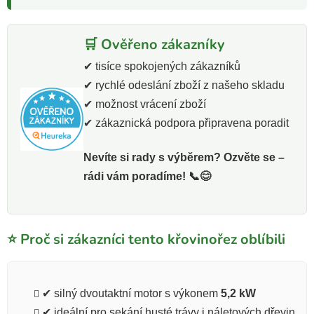
🛒 Ověřeno zákazníky
✔ tisíce spokojených zákazníků
✔ rychlé odeslání zboží z našeho skladu
✔ možnost vrácení zboží
✔ zákaznická podpora připravena poradit
Nevíte si rady s výběrem? Ozvěte se –
rádi vám poradíme! 📞😊
⭐ Proč si zákazníci tento křovinořez oblíbili
✔ silný dvoutaktní motor s výkonem
5,2 kW
✔ ideální pro sekání husté trávy i náletových dřevin