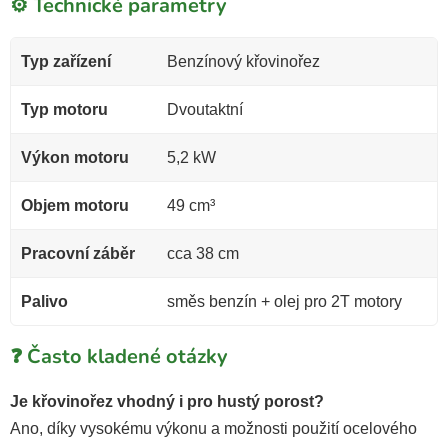
⚙️ Technické parametry
Typ zařízení
Benzínový křovinořez
Typ motoru
Dvoutaktní
Výkon motoru
5,2 kW
Objem motoru
49 cm³
Pracovní záběr
cca 38 cm
Palivo
směs benzín + olej pro 2T motory
❓ Často kladené otázky
Je křovinořez vhodný i pro hustý porost?
Ano, díky vysokému výkonu a možnosti použití ocelového