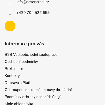
info
@
nasenaradi.cz
t
í
+420 704 526 659
Informace pro vás
B2B Velkoobchodní spolupráce
Obchodní podmínky
Reklamace
Kontakty
Doprava a Platba
Odstoupení od kupní smlouvy do 14 dní
Podmínky ochrany osobních údajů
Moje objednávka