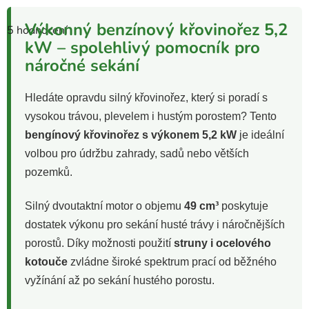
Průměrné
hodnocení
Výkonný benzínový křovinořez 5,2
5 hodnocení
produktu
je
kW – spolehlivý pomocník pro
3,6
náročné sekání
z
5
hvězdiček.
Hledáte opravdu silný křovinořez, který si poradí s
vysokou trávou, plevelem i hustým porostem? Tento
bengínový křovinořez s výkonem 5,2 kW
je ideální
volbou pro údržbu zahrady, sadů nebo větších
pozemků.
Silný dvoutaktní motor o objemu
49 cm³
poskytuje
dostatek výkonu pro sekání husté trávy i náročnějších
porostů. Díky možnosti použití
struny i ocelového
kotouče
zvládne široké spektrum prací od běžného
vyžínání až po sekání hustého porostu.