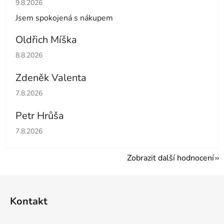
Hodnocení obchodu je 5 z 5 hvězdiček.
9.8.2026
Jsem spokojená s nákupem
Oldřich Míška
Hodnocení obchodu je 5 z 5 hvězdiček.
8.8.2026
Zdeněk Valenta
Hodnocení obchodu je 5 z 5 hvězdiček.
7.8.2026
Petr Hrůša
Hodnocení obchodu je 5 z 5 hvězdiček.
7.8.2026
Zobrazit další hodnocení
Z
á
Kontakt
p
a