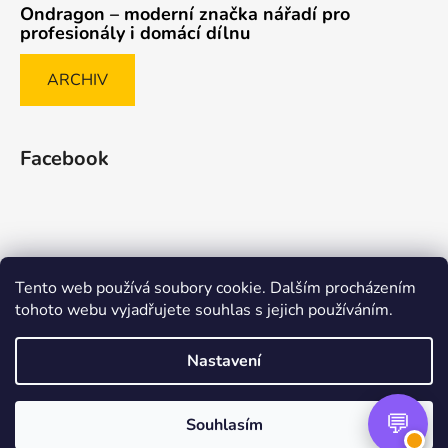
Ondragon – moderní značka nářadí pro
profesionály i domácí dílnu
ARCHIV
Facebook
Tento web používá soubory cookie. Dalším procházením
Způsob ověřování recenzí
tohoto webu vyjadřujete souhlas s jejich používáním.
Nastavení
Vytvořil Shoptet Premium
Souhlasím
Copyright 2026
nasenaradi.cz
. Všechna práva