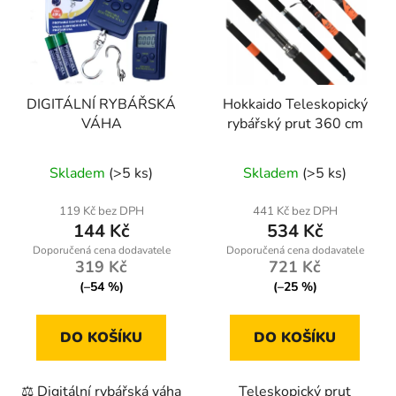
DIGITÁLNÍ RYBÁŘSKÁ
Hokkaido Teleskopický
VÁHA
rybářský prut 360 cm
Skladem
(>5 ks)
Skladem
(>5 ks)
119 Kč bez DPH
441 Kč bez DPH
144 Kč
534 Kč
319 Kč
721 Kč
(–54 %)
(–25 %)
DO KOŠÍKU
DO KOŠÍKU
⚖️ Digitální rybářská váha
Teleskopický prut