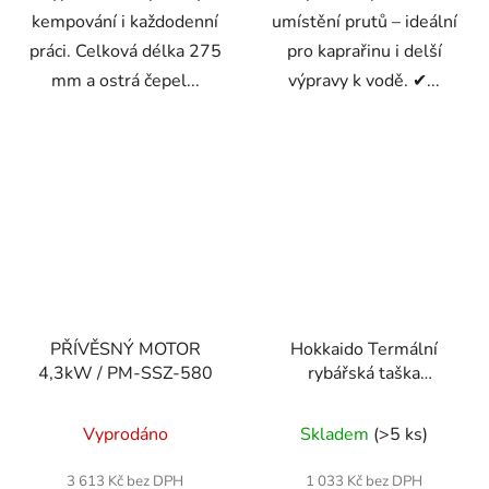
kempování i každodenní
umístění prutů – ideální
práci. Celková délka 275
pro kaprařinu i delší
mm a ostrá čepel...
výpravy k vodě. ✔...
PŘÍVĚSNÝ MOTOR
Hokkaido Termální
4,3kW / PM-SSZ-580
rybářská taška
39×17×31 cm
W13067
Vyprodáno
Skladem
(>5 ks)
3 613 Kč bez DPH
1 033 Kč bez DPH