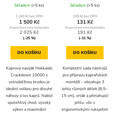
Průměrné
brzdou pro dlouhé
Skladem
(>5 ks)
Skladem
(>5 ks)
náhozy
hodnocení
produktu
1 240 Kč bez DPH
108 Kč bez DPH
1 500 Kč
131 Kč
je
5,0
2 025 Kč
191 Kč
z
(–25 %)
(–31 %)
5
hvězdiček.
DO KOŠÍKU
DO KOŠÍKU
Kaprový naviják Hokkaido
Kompletní sada nástrojů
Crackdown 10000 s
pro přípravu kaprařských
volnoběžnou brzdou je
montáží – obsahuje 3
ideální volbou pro dlouhé
jehly různých délek (8,5–
náhozy a lov kaprů. Nabízí
15 cm), vrták a přetahující
spolehlivý chod, vysoký
jehlu, vše s
výkon a maximální
ergonomickými rukojeťmi