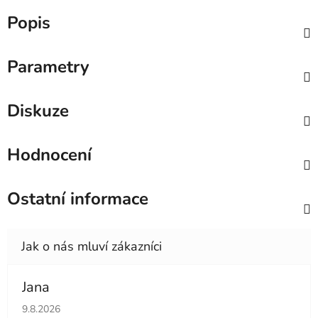
Popis
Parametry
Diskuze
Hodnocení
Ostatní informace
Jana
Hodnocení obchodu je 5 z 5 hvězdiček.
9.8.2026