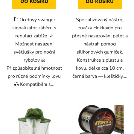
DO KOŠÍKU
DO KOŠÍKU
🎣 Ocelový swinger
Specializovaný nástroj
signalizátor záběru s
značky Hokkaido pro
regulací zátěže 💡
přesné nasazování pelet a
Možnost nasazení
nástrah pomocí
světlušky pro noční
silikonových gumiček.
rybolov ⚖️
Konstrukce z plastu a
Přizpůsobitelná hmotnost
kovu, délka cca 10 cm,
pro různé podmínky lovu
černá barva — kleštičky,...
🎣 Kompatibilní s...