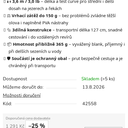
🎣
3,6 m / 3,0 lb
– délka a test curve pro střední i delší
dosah na jezerech a řekách
⚖️
Vrhací zátěž do 150 g
– bez problémů zvládne těžší
olova i naplněné PVA nástrahy
🔩
3dílná konstrukce
– transportní délka 127 cm, snadné
cestování i do vzdálených revírů
📦
Hmotnost přibližně 365 g
– vyvážený blank, příjemný i
při delších sezeních u vody
🛡️
Součástí je ochranný obal
– prut bezpečně cestuje a je
chráněný při transportu
Dostupnost
Skladem
(>5 ks)
Můžeme doručit do:
13.8.2026
Možnosti doručení
Kód:
42558
–25 %
1 291 Kč