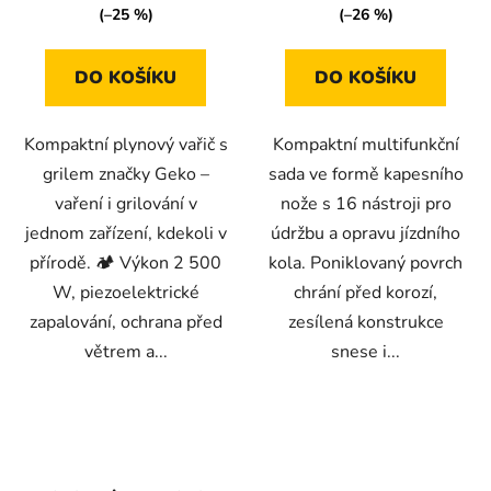
(–25 %)
(–26 %)
DO KOŠÍKU
DO KOŠÍKU
Kompaktní plynový vařič s
Kompaktní multifunkční
grilem značky Geko –
sada ve formě kapesního
vaření i grilování v
nože s 16 nástroji pro
jednom zařízení, kdekoli v
údržbu a opravu jízdního
přírodě. 🏕️ Výkon 2 500
kola. Poniklovaný povrch
W, piezoelektrické
chrání před korozí,
zapalování, ochrana před
zesílená konstrukce
větrem a...
snese i...