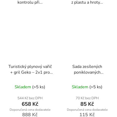
kontrolu při...
z plastu a hroty...
Turistický plynový vařič
Sada zesílených
+ gril Geko – 2v1 pro
poniklovaných
kempování a outdoor
cyklistických klíčů 16 v
1 – Geko K02362
Skladem
(>5 ks)
Skladem
(>5 ks)
544 Kč bez DPH
70 Kč bez DPH
658 Kč
85 Kč
888 Kč
115 Kč