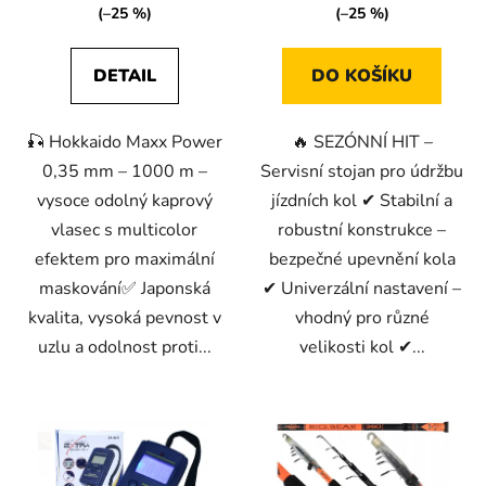
(–25 %)
(–25 %)
DETAIL
DO KOŠÍKU
🎣 Hokkaido Maxx Power
🔥 SEZÓNNÍ HIT –
0,35 mm – 1000 m –
Servisní stojan pro údržbu
vysoce odolný kaprový
jízdních kol ✔ Stabilní a
vlasec s multicolor
robustní konstrukce –
efektem pro maximální
bezpečné upevnění kola
maskování✅ Japonská
✔ Univerzální nastavení –
kvalita, vysoká pevnost v
vhodný pro různé
uzlu a odolnost proti...
velikosti kol ✔...