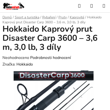
Přejít
Hledat
NÁKUP
na
KOŠÍK
obsah
Domů
/
Sport a turistika
/
Rybaření
/
Pruty
/
Kaprovité
/
Hokkaido
Kaprový prut Disaster Carp 3600 – 3,6 m, 3,0 lb, 3 díly
Hokkaido Kaprový prut
Disaster Carp 3600 – 3,6
m, 3,0 lb, 3 díly
Průměrné
Neohodnoceno
Podrobnosti hodnocení
hodnocení
Značka:
Hokkaido
produktu
je
0,0
z
5
hvězdiček.