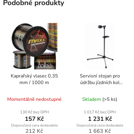
Podobné produkty
Kaprařský vlasec 0,35
Servisní stojan pro
mm / 1000 m
údržbu jízdních kol
kd11252
Momentálně nedostupné
Skladem
(>5 ks)
130 Kč bez DPH
1 017 Kč bez DPH
157 Kč
1 231 Kč
212 Kč
1 663 Kč