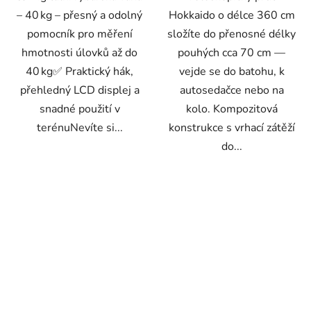
– 40 kg – přesný a odolný
Hokkaido o délce 360 cm
pomocník pro měření
složíte do přenosné délky
hmotnosti úlovků až do
pouhých cca 70 cm —
40 kg✅ Praktický hák,
vejde se do batohu, k
přehledný LCD displej a
autosedačce nebo na
snadné použití v
kolo. Kompozitová
terénuNevíte si...
konstrukce s vrhací zátěží
do...