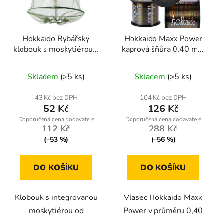
Hokkaido Rybářský
Hokkaido Maxx Power
klobouk s moskytiérou –
kaprová šňůra 0,40 mm
ochranná síťka proti
– 1000 m, vícebarevná
Průměrné
komárům a hmyzu
Skladem
(>5 ks)
Skladem
(>5 ks)
hodnocení
produktu
43 Kč bez DPH
104 Kč bez DPH
52 Kč
126 Kč
je
5,0
112 Kč
288 Kč
z
(–53 %)
(–56 %)
5
hvězdiček.
DO KOŠÍKU
DO KOŠÍKU
Klobouk s integrovanou
Vlasec Hokkaido Maxx
moskytiérou od
Power v průměru 0,40