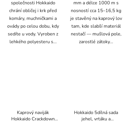
společnosti Hokkaido
mm a délce 1000 m s
chrání obličej i krk před
nosností cca 15–16,5 kg
komáry, muchničkami a
je stavěný na kaprový lov
ovády po celou dobu, kdy
tam, kde slabší materiál
sedíte u vody. Vyroben z
nestačí — mušlová pole,
lehkého polyesteru s...
zarostlé zátoky...
Kaprový naviják
Hokkaido 5dílná sada
Hokkaido Crackdown
jehel, vrtáku a
10000 s volnoběžnou
přetahováku na boilies