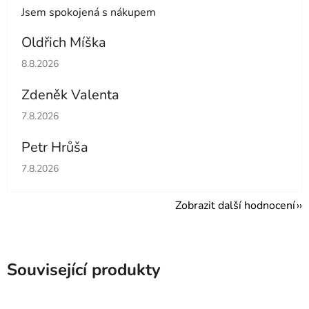
Jsem spokojená s nákupem
Oldřich Míška
Hodnocení obchodu je 5 z 5 hvězdiček.
8.8.2026
Zdeněk Valenta
Hodnocení obchodu je 5 z 5 hvězdiček.
7.8.2026
Petr Hrůša
Hodnocení obchodu je 5 z 5 hvězdiček.
7.8.2026
Zobrazit další hodnocení
Související produkty