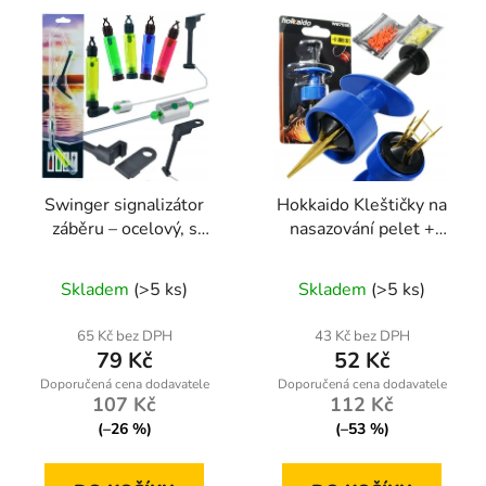
Swinger signalizátor
Hokkaido Kleštičky na
záběru – ocelový, s
nasazování pelet +
regulací zátěže, na
gumičky
Průměrné
světlušku
Skladem
(>5 ks)
Skladem
(>5 ks)
hodnocení
produktu
65 Kč bez DPH
43 Kč bez DPH
79 Kč
52 Kč
je
5,0
107 Kč
112 Kč
z
(–26 %)
(–53 %)
5
hvězdiček.