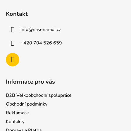
Z
á
Kontakt
p
a
info
@
nasenaradi.cz
t
í
+420 704 526 659
Informace pro vás
B2B Velkoobchodní spolupráce
Obchodní podmínky
Reklamace
Kontakty
Doprava a Platba