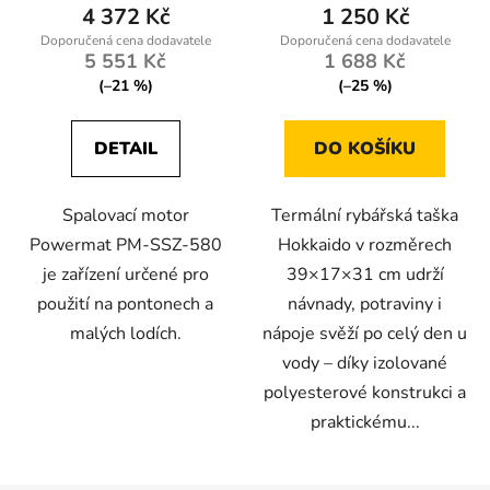
4 372 Kč
1 250 Kč
5 551 Kč
1 688 Kč
(–21 %)
(–25 %)
DETAIL
DO KOŠÍKU
Spalovací motor
Termální rybářská taška
Powermat PM-SSZ-580
Hokkaido v rozměrech
je zařízení určené pro
39×17×31 cm udrží
použití na pontonech a
návnady, potraviny i
malých lodích.
nápoje svěží po celý den u
vody – díky izolované
polyesterové konstrukci a
praktickému...