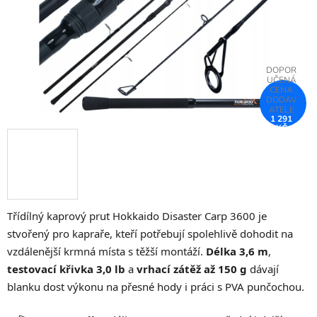
1 291
KČ
–25 %
Třídílný kaprový prut Hokkaido Disaster Carp 3600 je
stvořený pro kapraře, kteří potřebují spolehlivě dohodit na
vzdálenější krmná místa s těžší montáží.
Délka 3,6 m
,
testovací křivka 3,0 lb
a
vrhací zátěž až 150 g
dávají
blanku dost výkonu na přesné hody i práci s PVA punčochou.