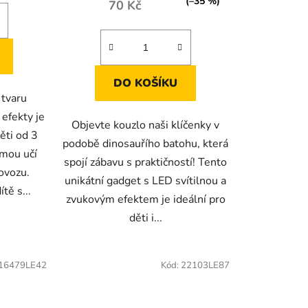
(–35 %)
70 Kč
DO KOŠÍKU
 tvaru
efekty je
Objevte kouzlo naši klíčenky v
ěti od 3
podobě dinosauřího batohu, která
rmou učí
spojí zábavu s praktičností! Tento
rovozu.
unikátní gadget s LED svítilnou a
tě s...
zvukovým efektem je ideální pro
děti i...
16479LE42
Kód:
22103LE87