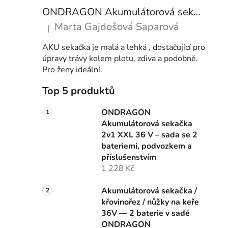
ONDRAGON Akumulátorová sekačka 2v1 XXL 36 V – sada se 2 bateriemi, podvozkem a příslušenstvím
Marta Gajdošová Saparová
|
Hodnocení produktu je 5 z 5 hvězdiček.
AKU sekačka je malá a lehká , dostačující pro
úpravy trávy kolem plotu, zdiva a podobně.
Pro ženy ideální.
Top 5 produktů
ONDRAGON
Akumulátorová sekačka
2v1 XXL 36 V – sada se 2
bateriemi, podvozkem a
příslušenstvím
1 228 Kč
Akumulátorová sekačka /
křovinořez / nůžky na keře
36V — 2 baterie v sadě
ONDRAGON