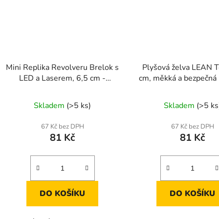
Mini Replika Revolveru Brelok s
Plyšová želva LEAN 
LED a Laserem, 6,5 cm -
cm, měkká a bezpečná 
Stylový Gadget pro Den i Noc
od 3 let
Skladem
(>5 ks)
Skladem
(>5 ks
67 Kč bez DPH
67 Kč bez DPH
81 Kč
81 Kč
DO KOŠÍKU
DO KOŠÍKU