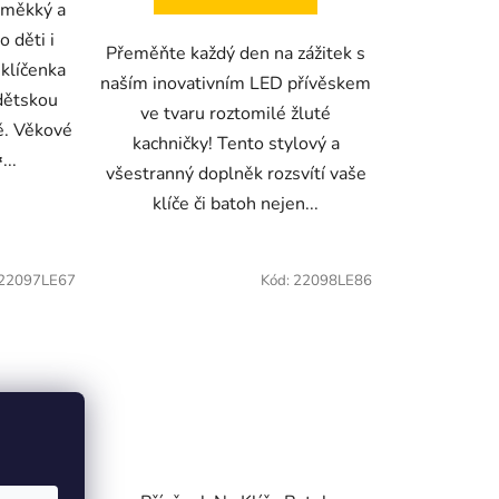
 měkký a
 děti i
Přeměňte každý den na zážitek s
 klíčenka
naším inovativním LED přívěskem
 dětskou
ve tvaru roztomilé žluté
ě. Věkové
kachničky! Tento stylový a
...
všestranný doplněk rozsvítí vaše
klíče či batoh nejen...
22097LE67
Kód:
22098LE86