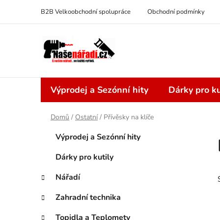
Přejít
B2B Velkoobchodní spolupráce
Obchodní podmínky
na
obsah
Výprodej a Sezónní hity
Dárky pro ku
Domů
/
Ostatní
/
Přívěsky na klíče
P
K
Přeskočit
Výprodej a Sezónní hity
a
kategorie
o
t
s
Dárky pro kutily
e
t
g
Nářadí
r
o
a
r
Zahradní technika
i
n
e
Topidla a Teplomety