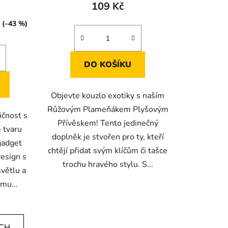
109 Kč
(–43 %)
DO KOŠÍKU
Objevte kouzlo exotiky s naším
Růžovým Plameňákem Plyšovým
ičnost s
Přívěskem! Tento jedinečný
e tvaru
doplněk je stvořen pro ty, kteří
gadget
chtějí přidat svým klíčům či tašce
design s
trochu hravého stylu. S...
světlu a
mu...
ÍCH