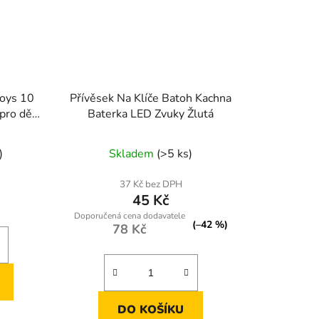
Toys 10
Přívěsek Na Klíče Batoh Kachna
pro děti
Baterka LED Zvuky Žlutá
)
Skladem
(>5 ks)
37 Kč bez DPH
45 Kč
(–42 %)
78 Kč
DO KOŠÍKU