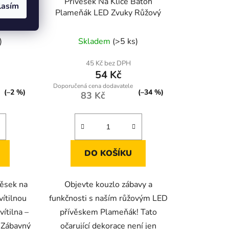
oh Kočka
Přívěsek Na Klíče Batoh
lasím
 Barevný
Plameňák LED Zvuky Růžový
)
Skladem
(>5 ks)
45 Kč bez DPH
54 Kč
(–2 %)
(–34 %)
83 Kč
DO KOŠÍKU
věsek na
Objevte kouzlo zábavy a
vítilnou
funkčnosti s naším růžovým LED
ítilna –
přívěskem Plameňák! Tato
✔ Zábavný
očarující dekorace není jen