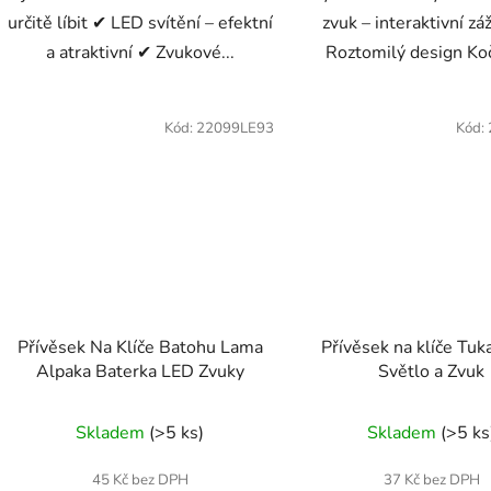
určitě líbit ✔ LED svítění – efektní
zvuk – interaktivní zá
a atraktivní ✔ Zvukové...
Roztomilý design Kočk
Kód:
22099LE93
Kód:
Přívěsek Na Klíče Batohu Lama
Přívěsek na klíče Tu
Alpaka Baterka LED Zvuky
Světlo a Zvuk
Skladem
(>5 ks)
Skladem
(>5 ks
45 Kč bez DPH
37 Kč bez DPH