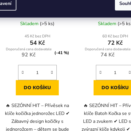
Přívěsek Na Klíče Batoh Kočička
Přívěsek na klíče Bat
avení
Souh
Jednorožec Roh LED Zvuky Šedý
Svítilna LED Zvuk Mix
Skladem
(>5 ks)
Skladem
(>5 ks
45 Kč bez DPH
60 Kč bez DPH
54 Kč
72 Kč
(–41 %)
92 Kč
74 Kč
DO KOŠÍKU
DO KOŠÍKU
🔥 SEZÓNNÍ HIT – Přívěsek na
🔥 SEZÓNNÍ HIT – Pří
klíče kočička jednorožec LED ✔
klíče Batoh Kočka se s
Zábavný design kočičky s
LED a zvukem ✔ LED sv
jednorožcem – dětem se bude
zvýrazní klíče kdykoli 