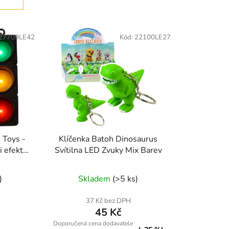
n
í
p
27709LE42
Kód:
22100LE27
r
o
d
u
k
t
ů
 Toys -
Klíčenka Batoh Dinosaurus
 efekty
Svítilna LED Zvuky Mix Barev
t
)
Skladem
(>5 ks)
37 Kč bez DPH
45 Kč