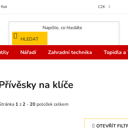
Reklamace
Kontakty
Doprava a Platba
Odstoupení od kupní
CZK
HLEDAT
tily
Nářadí
Zahradní technika
Topidla a
Přívěsky na klíče
Stránka
1
z
2
-
20
položek celkem
OTEVŘÍT FILT