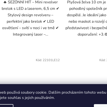
🔥 SEZÓNNÍ HIT – Mini revolver
Plyšová želva 10 cm je
brelok s LED a laserem, 6,5 cm ✔
pohodlný společník pro
Stylový design revolveru –
dospělé. Je ideální jako
perfektní jako brelok ✔ LED
nebo maskot a rozvíjí
osvětlení – svítí v noci i ve tmě ✔
představivost i bezpečn
Integrovaný laser –...
doporučení: +3.⚙️
Kód:
22101LE12
Kód:
web používá soubory cookie. Dalším procházením tohoto webu
jete souhlas s jejich používáním.