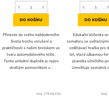
DO KOŠÍKU
DO KOŠÍKU
Přineste do svého každodenního
Edukační klíčenka ve
života trochu vzrušení a
semaforu se světelnými 
praktičnosti s naším brelokem ve
vzdělávací hračka pro d
tvaru automobilového klíče.
let, která zábavnou fo
Tento unikátní doplněk je nejen
pravidla silničního p
skvělým pomocníkem v...
Umožňuje seznámit dí
Kód:
27918LE50
Kód: