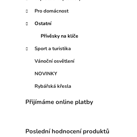
n
í
Pro domácnost
p
Ostatní
a
n
Přívěsky na klíče
i
e
l
Sport a turistika
Vánoční osvětlení
NOVINKY
Rybářská křesla
Přijímáme online platby
Poslední hodnocení produktů