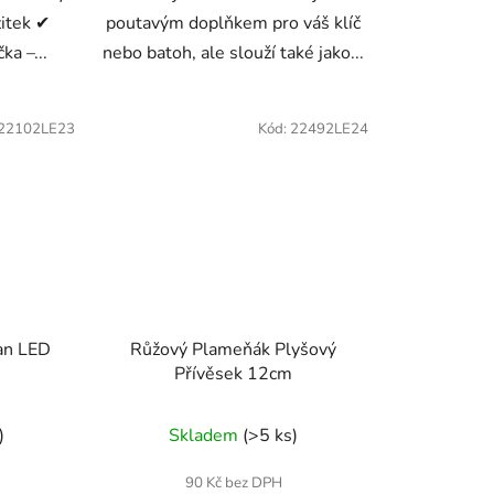
žitek ✔
poutavým doplňkem pro váš klíč
a –...
nebo batoh, ale slouží také jako...
22102LE23
Kód:
22492LE24
kan LED
Růžový Plameňák Plyšový
Přívěsek 12cm
)
Skladem
(>5 ks)
90 Kč bez DPH