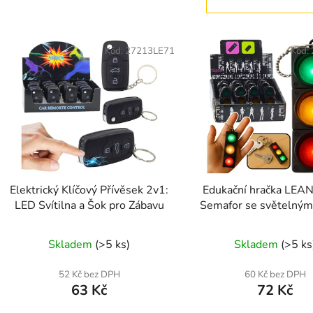
V
ý
Kód:
27213LE71
Kód:
p
s
p
r
o
d
Elektrický Klíčový Přívěsek 2v1:
Edukační hračka LEAN
u
LED Svítilna a Šok pro Zábavu
Semafor se světelnými
k
pro děti od 3 le
t
Skladem
(>5 ks)
Skladem
(>5 ks
ů
52 Kč bez DPH
60 Kč bez DPH
63 Kč
72 Kč