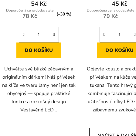
54 Kč
45 Kč
(–30 %)
78 Kč
79 Kč
DO KOŠÍKU
DO KOŠÍKU
Uchváťte své blízké zábavným a
Objevte kouzlo a prakt
originálním dárkem! Náš přívěsek
přívěskem na klíče v
na klíče ve tvaru lamy není jen tak
tukana! Tento hravý 
obyčejný — spojuje praktické
kombinuje fascinující 
funkce a rozkošný design
užitečností, díky LED 
Vestavěné LED...
zábavnému zvukové
NAČÍST 8 DALŠ