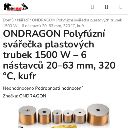
Přejít
Hledat
NÁKUP
na
KOŠÍK
obsah
Domů
/
Nářadí
/
ONDRAGON Polyfúzní svářečka plastových trubek
1500 W – 6 nástavců 20–63 mm, 320 °C, kufr
ONDRAGON Polyfúzní
svářečka plastových
trubek 1500 W – 6
nástavců 20–63 mm, 320
°C, kufr
Průměrné
Neohodnoceno
Podrobnosti hodnocení
hodnocení
Značka:
ONDRAGON
produktu
je
0,0
z