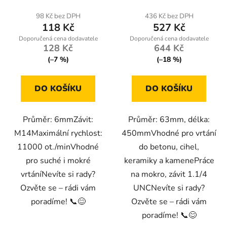
98 Kč bez DPH
436 Kč bez DPH
118 Kč
527 Kč
128 Kč
644 Kč
(–7 %)
(–18 %)
DO KOŠÍKU
DO KOŠÍKU
Průměr: 6mmZávit:
Průměr: 63mm, délka:
M14Maximální rychlost:
450mmVhodné pro vrtání
11000 ot./minVhodné
do betonu, cihel,
pro suché i mokré
keramiky a kamenePráce
vrtáníNevíte si rady?
na mokro, závit 1.1/4
Ozvěte se – rádi vám
UNCNevíte si rady?
poradíme! 📞😊
Ozvěte se – rádi vám
poradíme! 📞😊