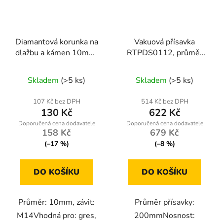
Diamantová korunka na
Vakuová přísavka
dlažbu a kámen 10mm,
RTPDS0112, průměr
M14
200mm, nosnost 190kg
Skladem
(>5 ks)
Skladem
(>5 ks)
107 Kč bez DPH
514 Kč bez DPH
130 Kč
622 Kč
158 Kč
679 Kč
(–17 %)
(–8 %)
DO KOŠÍKU
DO KOŠÍKU
Průměr: 10mm, závit:
Průměr přísavky:
M14Vhodná pro: gres,
200mmNosnost: