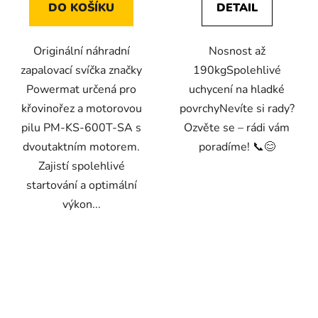
DO KOŠÍKU
DETAIL
Originální náhradní
Nosnost až
zapalovací svíčka značky
190kgSpolehlivé
Powermat určená pro
uchycení na hladké
křovinořez a motorovou
povrchyNevíte si rady?
pilu PM-KS-600T-SA s
Ozvěte se – rádi vám
dvoutaktním motorem.
poradíme! 📞😊
Zajistí spolehlivé
startování a optimální
výkon...