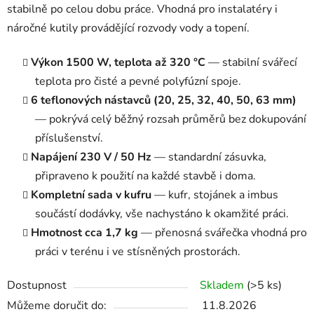
stabilně po celou dobu práce. Vhodná pro instalatéry i
náročné kutily provádějící rozvody vody a topení.
Výkon 1500 W, teplota až 320 °C
— stabilní svářecí
teplota pro čisté a pevné polyfúzní spoje.
6 teflonových nástavců (20, 25, 32, 40, 50, 63 mm)
— pokrývá celý běžný rozsah průměrů bez dokupování
příslušenství.
Napájení 230 V / 50 Hz
— standardní zásuvka,
připraveno k použití na každé stavbě i doma.
Kompletní sada v kufru
— kufr, stojánek a imbus
součástí dodávky, vše nachystáno k okamžité práci.
Hmotnost cca 1,7 kg
— přenosná svářečka vhodná pro
práci v terénu i ve stísněných prostorách.
Dostupnost
Skladem
(>5 ks)
Můžeme doručit do:
11.8.2026