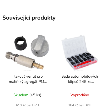
Související produkty
Tlakový ventil pro
Sada automobilových
malířský agregát PM-
klipsů 245 ks
PDM-1500M-ZC
RTKST0098
Skladem
(>5 ks)
Vyprodáno
610 Kč bez DPH
184 Kč bez DPH