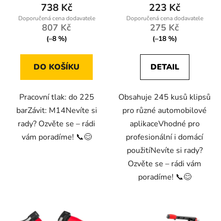
738 Kč
223 Kč
807 Kč
275 Kč
(–8 %)
(–18 %)
DO KOŠÍKU
DETAIL
Pracovní tlak: do 225
Obsahuje 245 kusů klipsů
barZávit: M14Nevíte si
pro různé automobilové
rady? Ozvěte se – rádi
aplikaceVhodné pro
vám poradíme! 📞😊
profesionální i domácí
použitíNevíte si rady?
Ozvěte se – rádi vám
poradíme! 📞😊