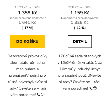
1 123 Kč bez DPH
958 Kč bez DPH
1 359 Kč
1 159 Kč
1 641 Kč
1 326 Kč
(–17 %)
(–12 %)
DO KOŠÍKU
DETAIL
Bezdrátový provoz díky
170dílná sada titanových
akumulátoruSnadná
vrtákůPrůměr vrtáků: 1 až
manipulace a
10mmCylindrický úchyt
přenášeníVhodná pro
pro snadné použitíNevíte
různé povrchyNevíte si
si rady? Ozvěte se – rádi
rady? Ozvěte se – rádi
vám poradíme! 📞😊
vám poradíme! 📞😊