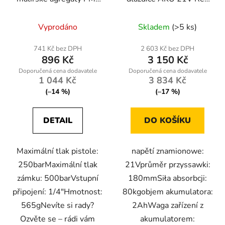
PDM-1200/PM-PDM-
Technic RTAPW0053
1500M
Vyprodáno
Skladem
(>5 ks)
741 Kč bez DPH
2 603 Kč bez DPH
896 Kč
3 150 Kč
1 044 Kč
3 834 Kč
(–14 %)
(–17 %)
DETAIL
DO KOŠÍKU
Maximální tlak pistole:
napětí znamionowe:
250barMaximální tlak
21Vprůměr przyssawki:
zámku: 500barVstupní
180mmSiła absorbcji:
připojení: 1/4″Hmotnost:
80kgobjem akumulatora:
565gNevíte si rady?
2AhWaga zařízení z
Ozvěte se – rádi vám
akumulatorem: