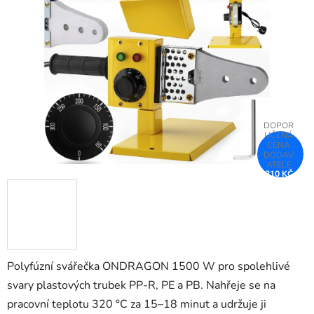
5
hvězdiček.
810 KČ
–25 %
Polyfúzní svářečka ONDRAGON 1500 W pro spolehlivé
svary plastových trubek PP-R, PE a PB. Nahřeje se na
pracovní teplotu 320 °C za 15–18 minut a udržuje ji