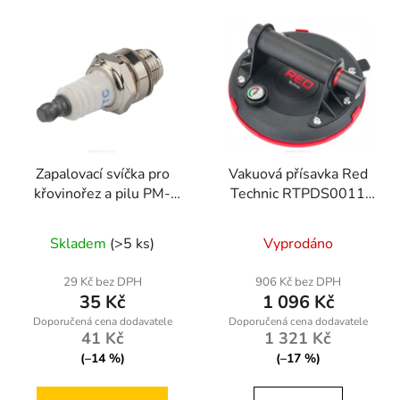
Zapalovací svíčka pro
Vakuová přísavka Red
křovinořez a pilu PM-
Technic RTPDS0011
KS-600T-SA
190kg
Skladem
(>5 ks)
Vyprodáno
29 Kč bez DPH
906 Kč bez DPH
35 Kč
1 096 Kč
41 Kč
1 321 Kč
(–14 %)
(–17 %)