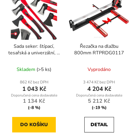
Sada seker: štípací,
Řezačka na dlažbu
tesařská a univerzální, 3
800mm RTPRDG0117
ks – Powermat
RTZS0054
Skladem
(>5 ks)
Vyprodáno
862 Kč bez DPH
3 474 Kč bez DPH
1 043 Kč
4 204 Kč
1 134 Kč
5 212 Kč
(–8 %)
(–19 %)
DO KOŠÍKU
DETAIL