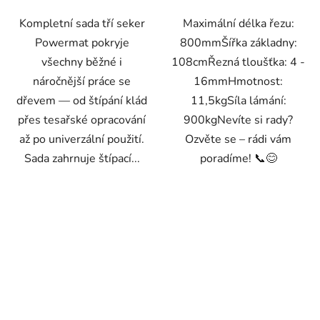
Kompletní sada tří seker
Maximální délka řezu:
Powermat pokryje
800mmŠířka základny:
všechny běžné i
108cmŘezná tloušťka: 4 -
náročnější práce se
16mmHmotnost:
dřevem — od štípání klád
11,5kgSíla lámání:
přes tesařské opracování
900kgNevíte si rady?
až po univerzální použití.
Ozvěte se – rádi vám
Sada zahrnuje štípací...
poradíme! 📞😊