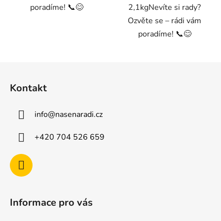
poradíme! 📞😊
2,1kgNevíte si rady?
Ozvěte se – rádi vám
poradíme! 📞😊
Z
á
Kontakt
p
a
info
@
nasenaradi.cz
t
í
+420 704 526 659
Informace pro vás