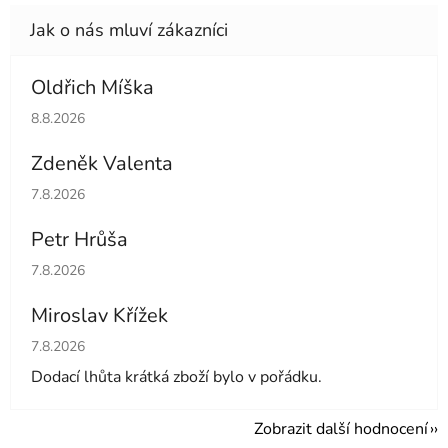
Oldřich Míška
Hodnocení obchodu je 5 z 5 hvězdiček.
8.8.2026
Zdeněk Valenta
Hodnocení obchodu je 5 z 5 hvězdiček.
7.8.2026
Petr Hrůša
Hodnocení obchodu je 5 z 5 hvězdiček.
7.8.2026
Miroslav Křížek
Hodnocení obchodu je 5 z 5 hvězdiček.
7.8.2026
Dodací lhůta krátká zboží bylo v pořádku.
Zobrazit další hodnocení