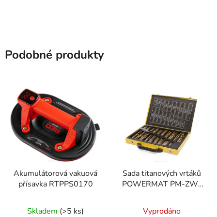
Podobné produkty
Akumulátorová vakuová
Sada titanových vrtáků
přísavka RTPPS0170
POWERMAT PM-ZW-
170T, 170 ks
Skladem
(>5 ks)
Vyprodáno