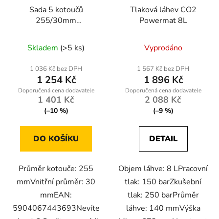
Sada 5 kotoučů
Tlaková láhev CO2
255/30mm
Powermat 8L
RTZTWD0082
Skladem
(>5 ks)
Vyprodáno
1 036 Kč bez DPH
1 567 Kč bez DPH
1 254 Kč
1 896 Kč
1 401 Kč
2 088 Kč
(–10 %)
(–9 %)
DO KOŠÍKU
DETAIL
Průměr kotouče: 255
Objem láhve: 8 LPracovní
mmVnitřní průměr: 30
tlak: 150 barZkušební
mmEAN:
tlak: 250 barPrůměr
5904067443693Nevíte
láhve: 140 mmVýška