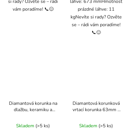
si rady? Ozvěte se – rádi
láhve: 673 mmHmotnost
vám poradíme! 📞😊
prázdné láhve: 11
kgNevíte si rady? Ozvěte
se – rádi vám poradíme!
📞😊
Diamantová korunka na
Diamantová korunková
dlažbu, keramiku a
vrtací korunka 63mm x
kámen, 6mm, M14
450mm, 1.1/4 UNC
Skladem
(>5 ks)
Skladem
(>5 ks)