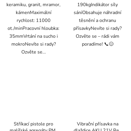
keramiku, granit, mramor,
190kgIndikátor síly
kámenMaximální
sáníObsahuje náhradní
rychlost: 11000
těsnění a ochranu
ot./minPracovní hloubka:
přísavkyNevíte si rady?
35mmVrtání na sucho i
Ozvěte se – rádi vám
mokroNevíte si rady?
poradíme! 📞😊
Ozvěte se...
Stříkací pistole pro
Vibrační přísavka na
malířské agregáty PM-
dlaždice AKU 21V Red