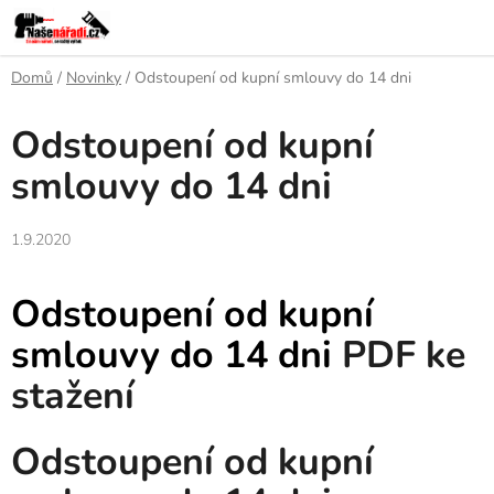
Přejít
na
obsah
Domů
/
Novinky
/
Odstoupení od kupní smlouvy do 14 dni
Odstoupení od kupní
smlouvy do 14 dni
1.9.2020
Odstoupení od kupní
smlouvy do 14 dni
PDF ke
stažení
Odstoupení od kupní