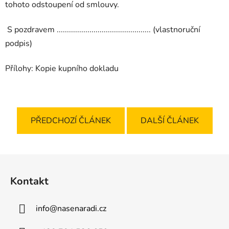
tohoto odstoupení od smlouvy.
S pozdravem .............................................. (vlastnoruční
podpis)
Přílohy: Kopie kupního dokladu
PŘEDCHOZÍ ČLÁNEK
DALŠÍ ČLÁNEK
Z
á
Kontakt
p
a
info
@
nasenaradi.cz
t
í