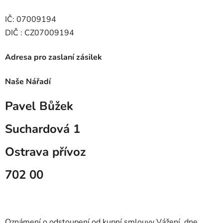
IČ: 07009194
DIČ : CZ07009194
Adresa pro zaslaní zásilek
Naše Nářadí
Pavel Bůžek
Suchardová 1
Ostrava přívoz
702 00
Oznámení o odstoupení od kupní smlouvy Vážení, dne