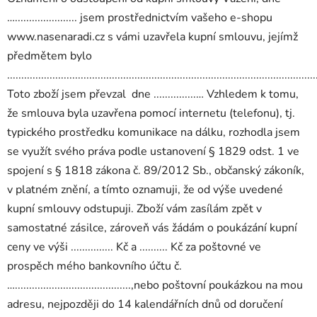
…...................... jsem prostřednictvím vašeho e-shopu
www.nasenaradi.cz s vámi uzavřela kupní smlouvu, jejímž
předmětem bylo
.............................................................................................................
Toto zboží jsem převzal dne ...............… Vzhledem k tomu,
že smlouva byla uzavřena pomocí internetu (telefonu), tj.
typického prostředku komunikace na dálku, rozhodla jsem
se využít svého práva podle ustanovení § 1829 odst. 1 ve
spojení s § 1818 zákona č. 89/2012 Sb., občanský zákoník,
v platném znění, a tímto oznamuji, že od výše uvedené
kupní smlouvy odstupuji. Zboží vám zasílám zpět v
samostatné zásilce, zároveň vás žádám o poukázání kupní
ceny ve výši ............... Kč a .......... Kč za poštovné ve
prospěch mého bankovního účtu č.
….........................................,nebo poštovní poukázkou na mou
adresu, nejpozději do 14 kalendářních dnů od doručení