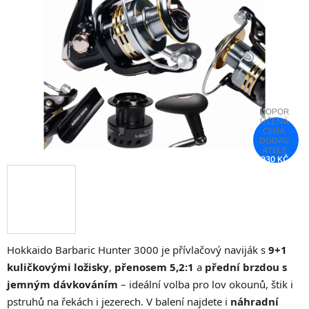
5
hvězdiček.
930 KČ
–25 %
Hokkaido Barbaric Hunter 3000 je přívlačový naviják s
9+1
kuličkovými ložisky
,
přenosem 5,2:1
a
přední brzdou s
jemným dávkováním
– ideální volba pro lov okounů, štik i
pstruhů na řekách i jezerech. V balení najdete i
náhradní