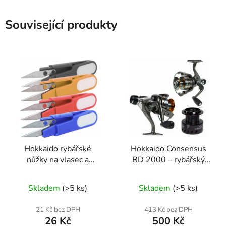
Související produkty
Hokkaido rybářské
Hokkaido Consensus
nůžky na vlasec a
RD 2000 – rybářský
pletenku s ochranným
naviják se zadní brzdou,
Průměrné
krytem
9+1 ložisek + náhradní
Skladem
(>5 ks)
Skladem
(>5 ks)
hodnocení
cívka
produktu
21 Kč bez DPH
413 Kč bez DPH
26 Kč
500 Kč
je