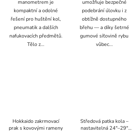
manometrem je
umožňuje bezpečné
kompaktní a odolné
podebrání úlovku i z
řešení pro huštění kol,
obtížně dostupného
pneumatik a dalších
břehu — a díky šetrné
nafukovacích předmětů.
gumové síťovině rybu
Tělo z...
vůbec...
Hokkaido zakrmovací
Středová patka kola –
prak s kovovými rameny
nastavitelná 24"–29"
(50 mm) | Geko