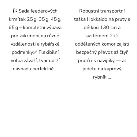
🎣 Sada feederových
Robustní transportní
krmítek 25 g, 35 g, 45 g,
taška Hokkaido na pruty s
65 g – kompletní výbava
délkou 130 cm a
pro zakrmení na různé
systémem 2+2
vzdálenosti a rybářské
oddělených komor zajistí
podmínky✅ Flexibilní
bezpečný převoz až čtyř
volba závaží, tvar udrží
prutů i s navijáky — ať
návnadu perfektně...
jedete na kaprový
rybník,...