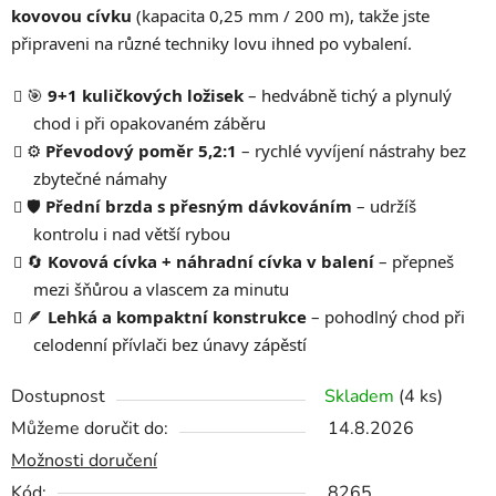
kovovou cívku
(kapacita 0,25 mm / 200 m), takže jste
připraveni na různé techniky lovu ihned po vybalení.
🎯
9+1 kuličkových ložisek
– hedvábně tichý a plynulý
chod i při opakovaném záběru
⚙️
Převodový poměr 5,2:1
– rychlé vyvíjení nástrahy bez
zbytečné námahy
🛡️
Přední brzda s přesným dávkováním
– udržíš
kontrolu i nad větší rybou
🔄
Kovová cívka + náhradní cívka v balení
– přepneš
mezi šňůrou a vlascem za minutu
🪶
Lehká a kompaktní konstrukce
– pohodlný chod při
celodenní přívlači bez únavy zápěstí
Dostupnost
Skladem
(4 ks)
Můžeme doručit do:
14.8.2026
Možnosti doručení
Kód:
8265