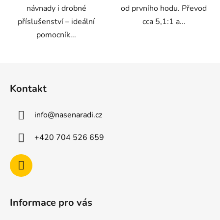
návnady i drobné
od prvního hodu. Převod
příslušenství – ideální
cca 5,1:1 a...
pomocník...
Z
á
Kontakt
p
a
info
@
nasenaradi.cz
t
í
+420 704 526 659
Informace pro vás