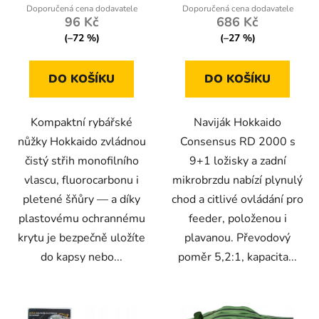
5,0
96 Kč
686 Kč
z
(–72 %)
(–27 %)
5
hvězdiček.
DO KOŠÍKU
DO KOŠÍKU
Kompaktní rybářské
Naviják Hokkaido
nůžky Hokkaido zvládnou
Consensus RD 2000 s
čistý střih monofilního
9+1 ložisky a zadní
vlascu, fluorocarbonu i
mikrobrzdu nabízí plynulý
pletené šňůry — a díky
chod a citlivé ovládání pro
plastovému ochrannému
feeder, položenou i
krytu je bezpečně uložíte
plavanou. Převodový
do kapsy nebo...
poměr 5,2:1, kapacita...