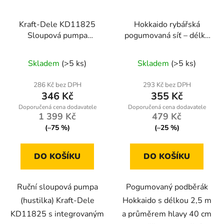
Kraft-Dele KD11825
Hokkaido rybářská
Sloupová pumpa
pogumovaná síť – délka
hustilka s manometrem
2,5 m, průměr 40 cm +
držák + pouzdro
Skladem
(>5 ks)
Skladem
(>5 ks)
286 Kč bez DPH
293 Kč bez DPH
346 Kč
355 Kč
1 399 Kč
479 Kč
(–75 %)
(–25 %)
DO KOŠÍKU
DO KOŠÍKU
Ruční sloupová pumpa
Pogumovaný podběrák
(hustilka) Kraft-Dele
Hokkaido s délkou 2,5 m
KD11825 s integrovaným
a průměrem hlavy 40 cm