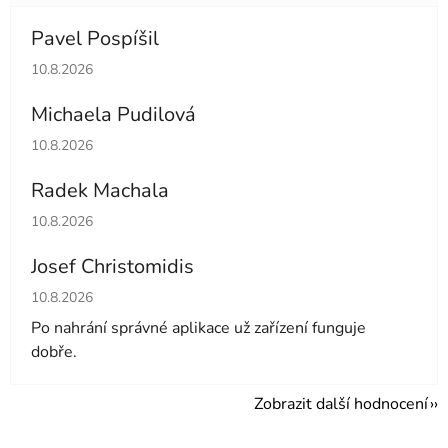
Pavel Pospíšil
Hodnocení obchodu je 5 z 5 hvězdiček.
10.8.2026
Michaela Pudilová
Hodnocení obchodu je 5 z 5 hvězdiček.
10.8.2026
Radek Machala
Hodnocení obchodu je 5 z 5 hvězdiček.
10.8.2026
Josef Christomidis
Hodnocení obchodu je 5 z 5 hvězdiček.
10.8.2026
Po nahrání správné aplikace už zařízení funguje
dobře.
Zobrazit další hodnocení