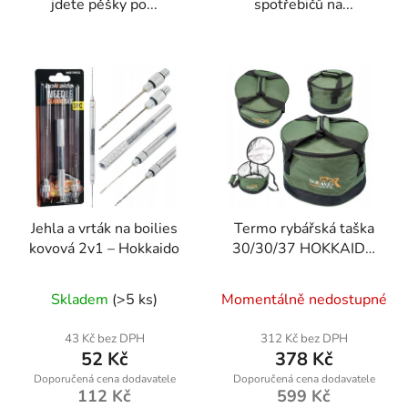
jdete pěšky po...
spotřebičů na...
Jehla a vrták na boilies
Termo rybářská taška
kovová 2v1 – Hokkaido
30/30/37 HOKKAIDO
W13056
Skladem
(>5 ks)
Momentálně nedostupné
43 Kč bez DPH
312 Kč bez DPH
52 Kč
378 Kč
112 Kč
599 Kč