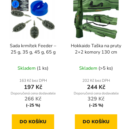
Sada krmítek Feeder –
Hokkaido Taška na pruty
25 g, 35 g, 45 g, 65 g
2+2 komory 130 cm
Průměrné
Skladem
(1 ks)
Skladem
(>5 ks)
hodnocení
produktu
163 Kč bez DPH
202 Kč bez DPH
197 Kč
244 Kč
je
5,0
266 Kč
329 Kč
z
(–25 %)
(–25 %)
5
hvězdiček.
DO KOŠÍKU
DO KOŠÍKU