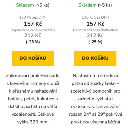
Skladem
(>5 ks)
Skladem
(>5 ks)
130 Kč bez DPH
130 Kč bez DPH
157 Kč
157 Kč
212 Kč
212 Kč
(–25 %)
(–25 %)
DO KOŠÍKU
DO KOŠÍKU
Zakrmovací prak Hokkaido
Nastavitelná středová
s kovovými rameny slouží
patka od značky Geko –
k přesnému nahazování
spolehlivý pomocník pro
boilies, pelet, kukuřice a
každého cyklistu i
dalšího partiklu na větší
cykloservis. Univerzální
vzdálenosti. Celková
rozsah 24" až 29" pokrývá
výška 320 mm,
prakticky všechna běžná