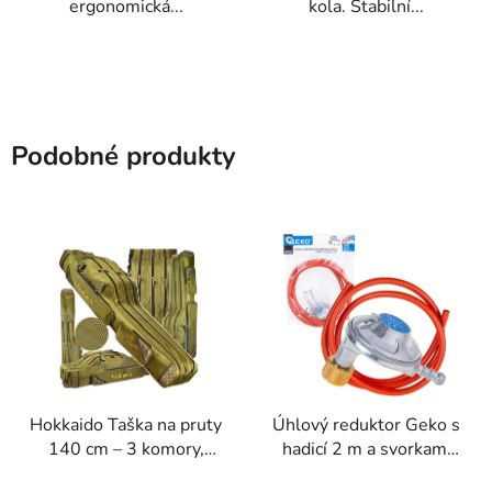
ergonomická...
kola. Stabilní...
Podobné produkty
Hokkaido Taška na pruty
Úhlový reduktor Geko s
140 cm – 3 komory,
hadicí 2 m a svorkami
tvrdá výztuha
pro propan-butan