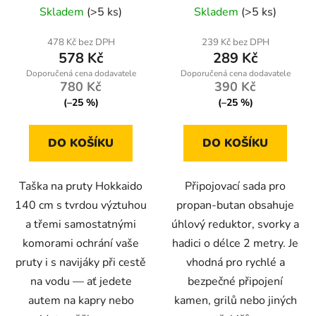
Průměrné
Skladem
(>5 ks)
Skladem
(>5 ks)
hodnocení
produktu
478 Kč bez DPH
239 Kč bez DPH
578 Kč
289 Kč
je
5,0
780 Kč
390 Kč
z
(–25 %)
(–25 %)
5
hvězdiček.
DO KOŠÍKU
DO KOŠÍKU
Taška na pruty Hokkaido
Připojovací sada pro
140 cm s tvrdou výztuhou
propan-butan obsahuje
a třemi samostatnými
úhlový reduktor, svorky a
komorami ochrání vaše
hadici o délce 2 metry. Je
pruty i s navijáky při cestě
vhodná pro rychlé a
na vodu — ať jedete
bezpečné připojení
autem na kapry nebo
kamen, grilů nebo jiných