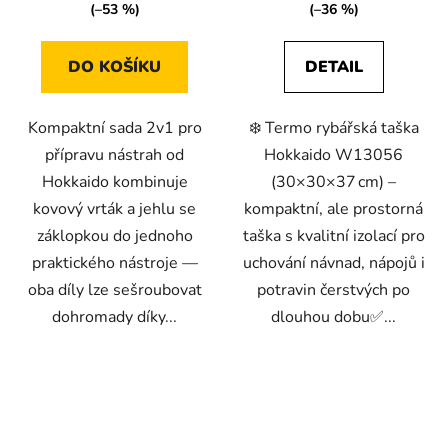
(–53 %)
(–36 %)
DO KOŠÍKU
DETAIL
Kompaktní sada 2v1 pro
❄️ Termo rybářská taška
přípravu nástrah od
Hokkaido W13056
Hokkaido kombinuje
(30×30×37 cm) –
kovový vrták a jehlu se
kompaktní, ale prostorná
záklopkou do jednoho
taška s kvalitní izolací pro
praktického nástroje —
uchování návnad, nápojů i
oba díly lze sešroubovat
potravin čerstvých po
dohromady díky...
dlouhou dobu✅...