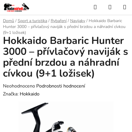
Přejít
Hledat
NÁKUP
na
KOŠÍK
obsah
Domů
/
Sport a turistika
/
Rybaření
/
Navijaky
/
Hokkaido Barbaric
Hunter 3000 – přívlačový naviják s přední brzdou a náhradní cívkou
(9+1 ložisek)
Hokkaido Barbaric Hunter
3000 – přívlačový naviják s
přední brzdou a náhradní
cívkou (9+1 ložisek)
Průměrné
Neohodnoceno
Podrobnosti hodnocení
hodnocení
Značka:
Hokkaido
produktu
je
0,0
z