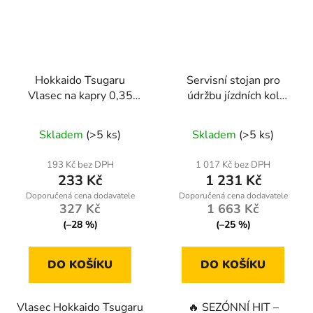
Hokkaido Tsugaru
Servisní stojan pro
Vlasec na kapry 0,35
údržbu jízdních kol
mm – 600 m Multicolor
kd11252
Skladem
(>5 ks)
Skladem
(>5 ks)
193 Kč bez DPH
1 017 Kč bez DPH
233 Kč
1 231 Kč
327 Kč
1 663 Kč
(–28 %)
(–25 %)
DO KOŠÍKU
DO KOŠÍKU
Vlasec Hokkaido Tsugaru
🔥 SEZÓNNÍ HIT –