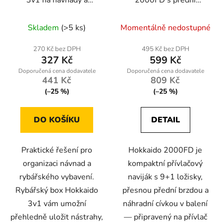
3v1 na návnady a
2000FD s přední
příslušenství s
brzdou a náhradní
oddělenými přihrádkami
cívkou pro přívlač
Skladem
(>5 ks)
Momentálně nedostupné
270 Kč bez DPH
495 Kč bez DPH
327 Kč
599 Kč
441 Kč
809 Kč
(–25 %)
(–25 %)
DO KOŠÍKU
DETAIL
Praktické řešení pro
Hokkaido 2000FD je
organizaci návnad a
kompaktní přívlačový
rybářského vybavení.
naviják s 9+1 ložisky,
Rybářský box Hokkaido
přesnou přední brzdou a
3v1 vám umožní
náhradní cívkou v balení
přehledně uložit nástrahy,
— připravený na přívlač