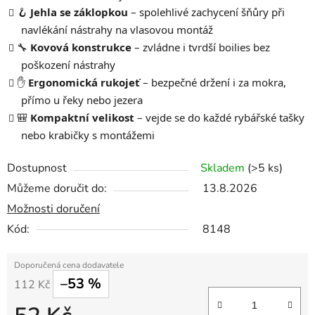
🪝
Jehla se záklopkou
– spolehlivé zachycení šňůry při
navlékání nástrahy na vlasovou montáž
🔧
Kovová konstrukce
– zvládne i tvrdší boilies bez
poškození nástrahy
✋
Ergonomická rukojeť
– bezpečné držení i za mokra,
přímo u řeky nebo jezera
🎒
Kompaktní velikost
– vejde se do každé rybářské tašky
nebo krabičky s montážemi
Dostupnost
Skladem
(>5 ks)
Můžeme doručit do:
13.8.2026
Možnosti doručení
Kód:
8148
–53 %
112 Kč