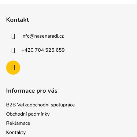
Z
á
Kontakt
p
a
info
@
nasenaradi.cz
t
í
+420 704 526 659
Informace pro vás
B2B Velkoobchodní spolupráce
Obchodní podmínky
Reklamace
Kontakty