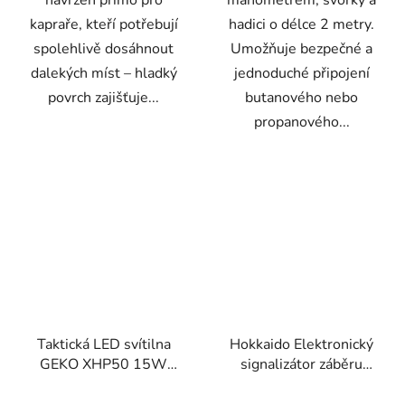
navržen přímo pro
manometrem, svorky a
kapraře, kteří potřebují
hadici o délce 2 metry.
spolehlivě dosáhnout
Umožňuje bezpečné a
dalekých míst – hladký
jednoduché připojení
povrch zajišťuje...
butanového nebo
propanového...
Taktická LED svítilna
Hokkaido Elektronický
GEKO XHP50 15W
signalizátor záběru
1500lm s
W12059B – Jack 2,5
akumulátorem
mm, noční režim, paměť