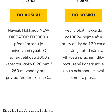
(–25 %)
(–25 %)
DO KOŠÍKU
DO KOŠÍKU
Naviják Hokkaido NEW
Pevný obal Hokkaido
DICTATOR FD3000 s
W13024 pojme až 4
přední brzdou je
pruty délky do 120 cm a
univerzální rybářský
ochrání je před nárazy,
naviják velikosti 3000 s
vlhkostí i prachem díky
kapacitou cívky 0,20 mm /
vyztužené konstrukci a
260 m, vhodný pro
zipu s ochranou. Hlavní
přívlač, feeder i klasický...
komora plus...
Podobné produkty