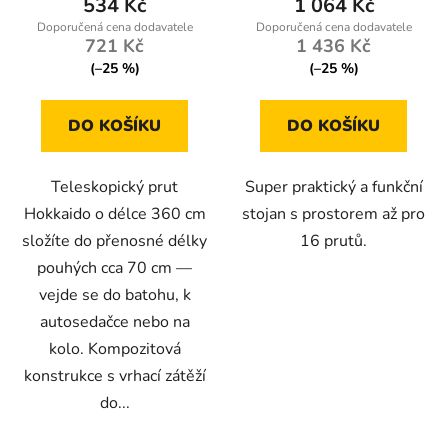
534 Kč
1 064 Kč
721 Kč
1 436 Kč
(–25 %)
(–25 %)
DO KOŠÍKU
DO KOŠÍKU
Teleskopický prut
Super praktický a funkční
Hokkaido o délce 360 cm
stojan s prostorem až pro
složíte do přenosné délky
16 prutů.
pouhých cca 70 cm —
vejde se do batohu, k
autosedačce nebo na
kolo. Kompozitová
konstrukce s vrhací zátěží
do...