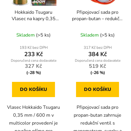
Hokkaido Tsugaru
Připojovací sada pro
Vlasec na kapry 0,35
propan-butan – redukční
mm – 600 m Multicolor
ventil s manometrem,
svorky a hadice 2 m
Skladem
(>5 ks)
Skladem
(>5 ks)
193 Kč bez DPH
317 Kč bez DPH
233 Kč
384 Kč
327 Kč
519 Kč
(–28 %)
(–26 %)
DO KOŠÍKU
DO KOŠÍKU
Vlasec Hokkaido Tsugaru
Připojovací sada pro
0,35 mm / 600 m v
propan-butan zahrnuje
multicolor provedení je
redukční ventil s