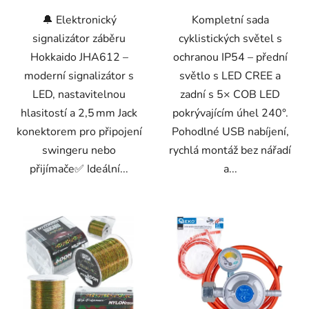
🔔 Elektronický
Kompletní sada
signalizátor záběru
cyklistických světel s
Hokkaido JHA612 –
ochranou IP54 – přední
moderní signalizátor s
světlo s LED CREE a
LED, nastavitelnou
zadní s 5× COB LED
hlasitostí a 2,5 mm Jack
pokrývajícím úhel 240°.
konektorem pro připojení
Pohodlné USB nabíjení,
swingeru nebo
rychlá montáž bez nářadí
přijímače✅ Ideální...
a...