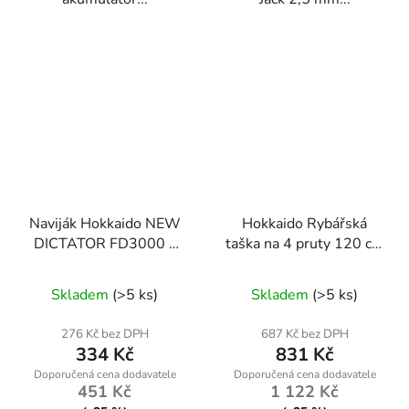
Naviják Hokkaido NEW
Hokkaido Rybářská
DICTATOR FD3000 s
taška na 4 pruty 120 cm
přední brzdou a
W13024
náhradní cívkou
Skladem
(>5 ks)
Skladem
(>5 ks)
276 Kč bez DPH
687 Kč bez DPH
334 Kč
831 Kč
451 Kč
1 122 Kč