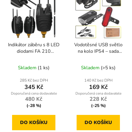
Indikátor záběru s 8 LED
Vodotěsné USB světlo
diodami FA 210
na kolo IP54 – sada
W12038 HOKKAIDO
přední + zadní
Průměrné
Průměrné
FISING
Skladem
(1 ks)
Skladem
(>5 ks)
hodnocení
hodnocení
produktu
produktu
285 Kč bez DPH
140 Kč bez DPH
345 Kč
169 Kč
je
je
4,1
5,0
480 Kč
228 Kč
z
z
(–28 %)
(–25 %)
5
5
hvězdiček.
hvězdiček.
DO KOŠÍKU
DO KOŠÍKU