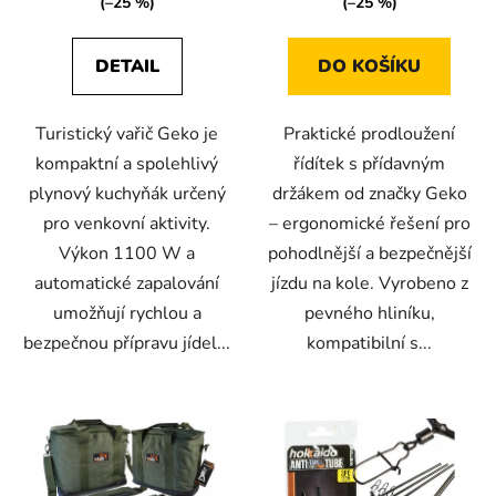
(–25 %)
(–25 %)
DETAIL
DO KOŠÍKU
Turistický vařič Geko je
Praktické prodloužení
kompaktní a spolehlivý
řídítek s přídavným
plynový kuchyňák určený
držákem od značky Geko
pro venkovní aktivity.
– ergonomické řešení pro
Výkon 1100 W a
pohodlnější a bezpečnější
automatické zapalování
jízdu na kole. Vyrobeno z
umožňují rychlou a
pevného hliníku,
bezpečnou přípravu jídel...
kompatibilní s...