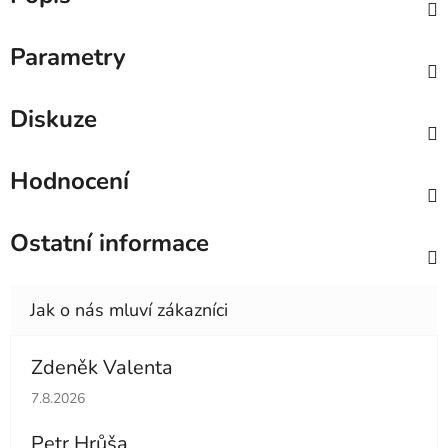
Parametry
Diskuze
Hodnocení
Ostatní informace
Zdeněk Valenta
Hodnocení obchodu je 5 z 5 hvězdiček.
7.8.2026
Petr Hrůša