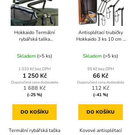
Hokkaido Termální
Antisplétací trubičky
rybářská taška
Hokkaido 3 ks 10 cm –
39×17×31 cm
kovové, proti zamotání
W13067
montáže
Skladem
(>5 ks)
Skladem
(>5 ks)
1 033 Kč bez DPH
55 Kč bez DPH
1 250 Kč
66 Kč
1 688 Kč
112 Kč
(–25 %)
(–41 %)
DO KOŠÍKU
DO KOŠÍKU
Termální rybářská taška
Kovové antisplétací