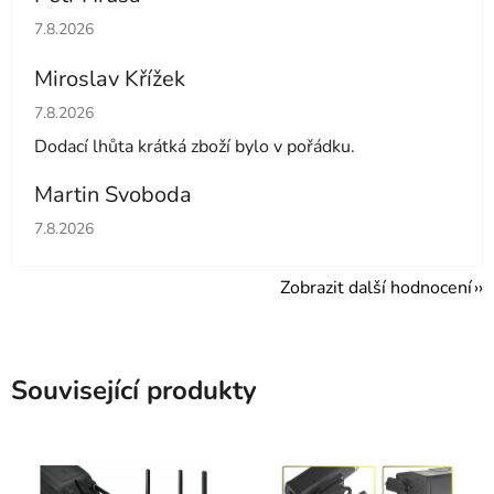
Hodnocení obchodu je 5 z 5 hvězdiček.
7.8.2026
Miroslav Křížek
Hodnocení obchodu je 5 z 5 hvězdiček.
7.8.2026
Dodací lhůta krátká zboží bylo v pořádku.
Martin Svoboda
Hodnocení obchodu je 5 z 5 hvězdiček.
7.8.2026
Zobrazit další hodnocení
Související produkty