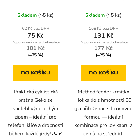
zipem 300 ml –
silikonová forma
voděodolná s rychlým
Skladem
(>5 ks)
Skladem
(>5 ks)
uchycením
62 Kč bez DPH
108 Kč bez DPH
75 Kč
131 Kč
101 Kč
177 Kč
(–25 %)
(–25 %)
DO KOŠÍKU
DO KOŠÍKU
Praktická cyklistická
Method feeder krmítko
brašna Geko se
Hokkaido s hmotností 60
spolehlivým suchým
g a přiloženou silikonovou
zipem – ideální pro
formou — ideální
telefon, klíče a drobnosti
kombinace pro lov kaprů a
během každé jízdy! 🚴 ✔
cejnů na středních