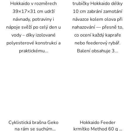
Hokkaido v rozměrech
trubičky Hokkaido délky
39×17×31 cm udrží
10 cm zabrání zamotání
návnady, potraviny i
návazce kolem olova při
nápoje svěží po celý den u
nahazování — přesně to,
vody – díky izolované
co ocení každý kapraře
polyesterové konstrukci a
nebo feederový rybář.
praktickému...
Balení obsahuje 3...
Cyklistická brašna Geko
Hokkaido Feeder
na rám se suchým
krmítko Method 60 g +