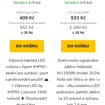
Skladem
(>5 ks)
Skladem
(>5 ks)
1800mAh - voděodolná
záběru
IPX3
338 Kč bez DPH
771 Kč bez DPH
409 Kč
933 Kč
552 Kč
1 260 Kč
(–25 %)
(–25 %)
DO KOŠÍKU
DO KOŠÍKU
Výkonná taktická LED
Elektronický signalizátor
svítilna s čipem XHP50 –
záběru Hokkaido
ideální pro outdoor, sport
W12059B (model 2024)
a profesionální použití! 🏔️
hlídá vaši šňůru ve dne i v
⚡ Výkonný LED čip
noci – díky modrému LED
XHP50 s jasností 1500
podsvícení, paměti záběru
lumenů 🔋 Dlouhovýdrž
na 20 sekund a výstupu
akumulátor...
Jack 2,5 mm...