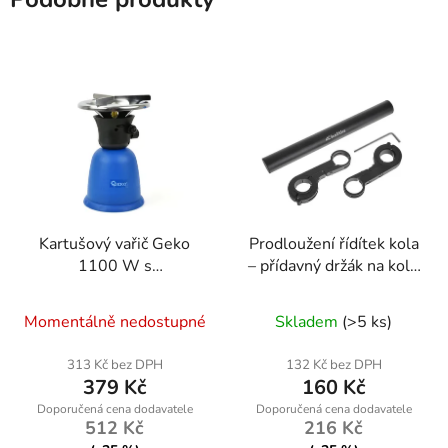
Kartušový vařič Geko
Prodloužení řídítek kola
1100 W s
– přídavný držák na kolo
piezozapalováním
| Geko
Momentálně nedostupné
Skladem
(>5 ks)
313 Kč bez DPH
132 Kč bez DPH
379 Kč
160 Kč
512 Kč
216 Kč