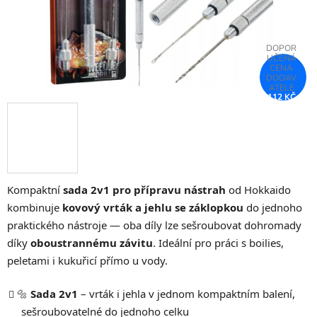
112 KČ
–53 %
Kompaktní
sada 2v1 pro přípravu nástrah
od Hokkaido
kombinuje
kovový vrták a jehlu se záklopkou
do jednoho
praktického nástroje — oba díly lze sešroubovat dohromady
díky
oboustrannému závitu
. Ideální pro práci s boilies,
peletami i kukuřicí přímo u vody.
🔩
Sada 2v1
– vrták i jehla v jednom kompaktním balení,
sešroubovatelné do jednoho celku