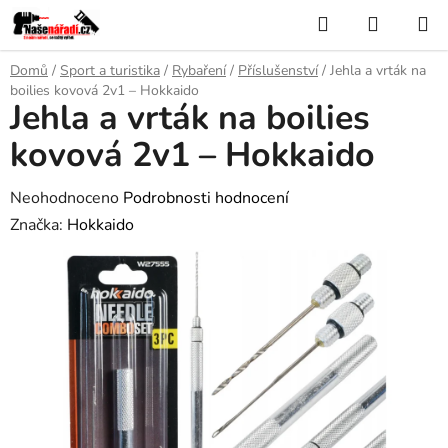
Přejít
Hledat
NÁKUP
na
KOŠÍK
obsah
Domů
/
Sport a turistika
/
Rybaření
/
Příslušenství
/
Jehla a vrták na
boilies kovová 2v1 – Hokkaido
Jehla a vrták na boilies
kovová 2v1 – Hokkaido
Průměrné
Neohodnoceno
Podrobnosti hodnocení
hodnocení
Značka:
Hokkaido
produktu
je
0,0
z
5
hvězdiček.