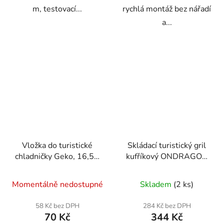
m, testovací...
rychlá montáž bez nářadí
a...
Vložka do turistické
Skládací turistický gril
chladničky Geko, 16,5 x
kufříkový ONDRAGON
9 x 3,5 cm, objem 400
– přenosný uhlíkový gril
ml
s držadlem
Momentálně nedostupné
Skladem
(2 ks)
58 Kč bez DPH
284 Kč bez DPH
70 Kč
344 Kč