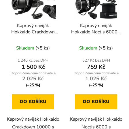
Kaprový naviják
Kaprový naviják
Hokkaido Crackdown
Hokkaido Noctis 6000 s
10000 s volnoběžnou
volnoběžnou brzdou a
brzdou pro dlouhé
náhradní cívkou pro
Skladem
(>5 ks)
Skladem
(>5 ks)
náhozy
univerzální lov
1 240 Kč bez DPH
627 Kč bez DPH
1 500 Kč
759 Kč
2 025 Kč
1 025 Kč
(–25 %)
(–25 %)
DO KOŠÍKU
DO KOŠÍKU
Kaprový naviják Hokkaido
Kaprový naviják Hokkaido
Crackdown 10000 s
Noctis 6000 s