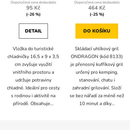
95 Kč
464 Kč
(–26 %)
(–25 %)
DETAIL
DO KOŠÍKU
Vložka do turistické
Skládací uhlíkový gril
chladničky 16,5 x 9 x 3,5
ONDRAGON (kód 8133)
cm zvyšuje využití
je přenosný kufříkový gril
vnitřního prostoru a
určený pro kemping,
udržuje potraviny
stanování, chatu i
chladné. Ideální pro cesty
zahradní grilování. Složí
s rodinou i aktivitě na
se bez nářadí za méně než
přírodě. Obsahuje...
10 minut a díky...
Z