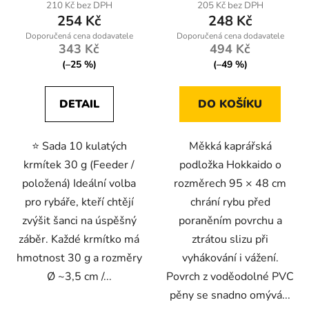
210 Kč bez DPH
205 Kč bez DPH
254 Kč
248 Kč
343 Kč
494 Kč
(–25 %)
(–49 %)
DETAIL
DO KOŠÍKU
⭐ Sada 10 kulatých
Měkká kaprářská
krmítek 30 g (Feeder /
podložka Hokkaido o
položená) Ideální volba
rozměrech 95 × 48 cm
pro rybáře, kteří chtějí
chrání rybu před
zvýšit šanci na úspěšný
poraněním povrchu a
záběr. Každé krmítko má
ztrátou slizu při
hmotnost 30 g a rozměry
vyhákování i vážení.
Ø ~3,5 cm /...
Povrch z voděodolné PVC
pěny se snadno omývá...