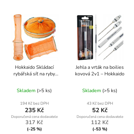
Hokkaido Skládací
Jehla a vrták na boilies
rybářská síť na ryby
kovová 2v1 – Hokkaido
28,5 × 143,5 cm
Průměrné
Skladem
(>5 ks)
Skladem
(>5 ks)
hodnocení
produktu
194 Kč bez DPH
43 Kč bez DPH
235 Kč
52 Kč
je
5,0
317 Kč
112 Kč
z
(–25 %)
(–53 %)