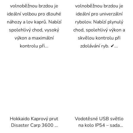
volnoběžnou brzdou je
volnoběžnou brzdou je
ideální volbou pro dlouhé
ideální pro univerzální
náhozy a lov kaprů. Nabízí
rybolov. Nabízí plynulý
spolehlivý chod, vysoký
chod, spolehlivý výkon a
výkon a maximální
skvělou kontrolu při
kontrolu při...
zdolávání ryb. ✔...
Hokkaido Kaprový prut
Vodotěsné USB světlo
Disaster Carp 3600 –
na kolo IP54 – sada
3,6 m, 3,0 lb, 3 díly
přední + zadní