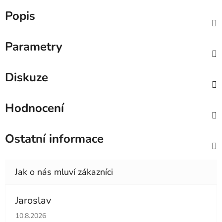
Popis
Parametry
Diskuze
Hodnocení
Ostatní informace
Jaroslav
Hodnocení obchodu je 5 z 5 hvězdiček.
10.8.2026