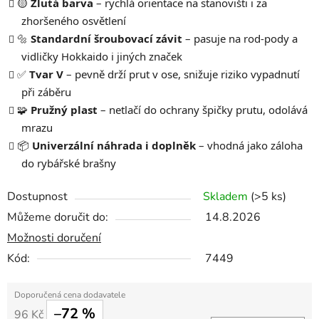
🟡
Žlutá barva
– rychlá orientace na stanovišti i za
zhoršeného osvětlení
🔩
Standardní šroubovací závit
– pasuje na rod-pody a
vidličky Hokkaido i jiných značek
✅
Tvar V
– pevně drží prut v ose, snižuje riziko vypadnutí
při záběru
🧩
Pružný plast
– netlačí do ochrany špičky prutu, odolává
mrazu
📦
Univerzální náhrada i doplněk
– vhodná jako záloha
do rybářské brašny
Dostupnost
Skladem
(>5 ks)
Můžeme doručit do:
14.8.2026
Možnosti doručení
Kód:
7449
–72 %
96 Kč