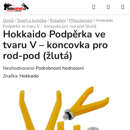
Přejít
Hledat
NÁKUP
na
KOŠÍK
obsah
Domů
/
Sport a turistika
/
Rybaření
/
Příslušenství
/
Hokkaido
Podpěrka ve tvaru V – koncovka pro rod-pod (žlutá)
Hokkaido Podpěrka ve
tvaru V – koncovka pro
rod-pod (žlutá)
Průměrné
Neohodnoceno
Podrobnosti hodnocení
hodnocení
Značka:
Hokkaido
produktu
je
0,0
z
5
hvězdiček.