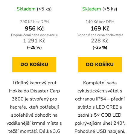
Průměrné
Skladem
(>5 ks)
Skladem
(>5 ks)
hodnocení
produktu
790 Kč bez DPH
140 Kč bez DPH
956 Kč
169 Kč
je
5,0
1 291 Kč
228 Kč
z
(–25 %)
(–25 %)
5
hvězdiček.
DO KOŠÍKU
DO KOŠÍKU
Třídílný kaprový prut
Kompletní sada
Hokkaido Disaster Carp
cyklistických světel s
3600 je stvořený pro
ochranou IP54 – přední
kapraře, kteří potřebují
světlo s LED CREE a
spolehlivě dohodit na
zadní s 5× COB LED
vzdálenější krmná místa s
pokrývajícím úhel 240°.
těžší montáží. Délka 3,6
Pohodlné USB nabíjení,