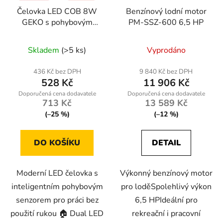
Čelovka LED COB 8W
Benzínový lodní motor
GEKO s pohybovým
PM-SSZ-600 6,5 HP
senzorem – 520lm,
IP44, nabíjecí 1800mAh
Skladem
(>5 ks)
Vyprodáno
436 Kč bez DPH
9 840 Kč bez DPH
528 Kč
11 906 Kč
713 Kč
13 589 Kč
(–25 %)
(–12 %)
DO KOŠÍKU
DETAIL
Moderní LED čelovka s
Výkonný benzínový motor
inteligentním pohybovým
pro loděSpolehlivý výkon
senzorem pro práci bez
6,5 HPIdeální pro
použití rukou 🏠 Dual LED
rekreační i pracovní