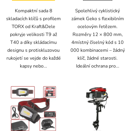
Kompaktní sada 8
Spolehlivý cyklistický
skladacích klíčů s profilem
zámek Geko s flexibilním
TORX od Kraft&Dele
ocelovým řetězem.
pokryje velikosti T9 až
Rozměry 12 × 800 mm,
T40 a díky skládacímu
4místný číselný kód s 10
designu s protiskluzovou
000 kombinacemi – žádný
rukojetí se vejde do každé
klíč, žádné starosti.
kapsy nebo...
Ideální ochrana pro...