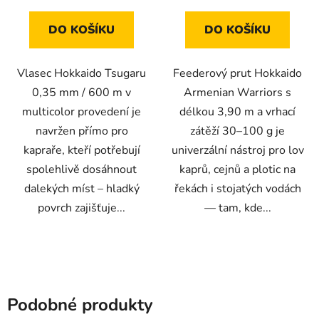
DO KOŠÍKU
DO KOŠÍKU
Vlasec Hokkaido Tsugaru
Feederový prut Hokkaido
0,35 mm / 600 m v
Armenian Warriors s
multicolor provedení je
délkou 3,90 m a vrhací
navržen přímo pro
zátěží 30–100 g je
kapraře, kteří potřebují
univerzální nástroj pro lov
spolehlivě dosáhnout
kaprů, cejnů a plotic na
dalekých míst – hladký
řekách i stojatých vodách
povrch zajišťuje...
— tam, kde...
Podobné produkty