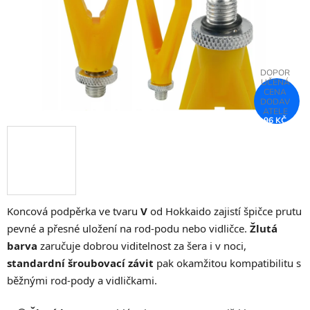
96 KČ
–72 %
Koncová podpěrka ve tvaru
V
od Hokkaido zajistí špičce prutu
pevné a přesné uložení na rod-podu nebo vidličce.
Žlutá
barva
zaručuje dobrou viditelnost za šera i v noci,
standardní šroubovací závit
pak okamžitou kompatibilitu s
běžnými rod-pody a vidličkami.