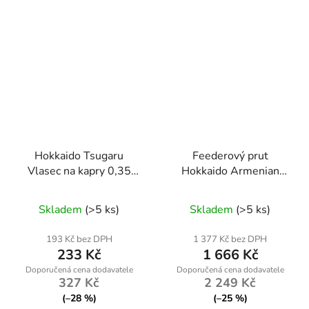
Hokkaido Tsugaru
Feederový prut
Vlasec na kapry 0,35
Hokkaido Armenian
mm – 600 m Multicolor
Warriors 3,90 m / 30–
100 g
Skladem
(>5 ks)
Skladem
(>5 ks)
193 Kč bez DPH
1 377 Kč bez DPH
233 Kč
1 666 Kč
327 Kč
2 249 Kč
(–28 %)
(–25 %)