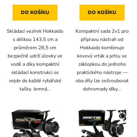
5
hvězdiček.
DO KOŠÍKU
DO KOŠÍKU
Skládací vezírek Hokkaido
Kompaktní sada 2v1 pro
s délkou 143,5 cm a
přípravu nástrah od
průměrem 28,5 cm
Hokkaido kombinuje
bezpečně udrží úlovky ve
kovový vrták a jehlu se
vodě a díky kompaktní
záklopkou do jednoho
skládací konstrukci se
praktického nástroje —
vejde do každé rybářské
oba díly lze sešroubovat
tašky. Jemná...
dohromady díky...