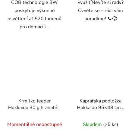
COB technologie 8W
využitíNevíte si rady?
poskytuje výkonné
Ozvěte se – rádi vám
osvětlení až 520 lumenů
poradíme! 📞😊
pro domácí i...
Krmítko feeder
Kaprářská podložka
Hokkaido 30 g hranaté s
Hokkaido 95×48 cm –
obratlíkem – 10 ks
šetrná ochrana ryby při
vyhákování a vážení
Momentálně nedostupné
Skladem
(>5 ks)