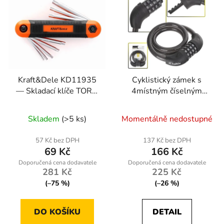
Kraft&Dele KD11935
Cyklistický zámek s
— Skladací klíče TORX,
4místným číselným
sada 8 kusů (T9–T40)
kodem 12x800mm –
Geko
Skladem
(>5 ks)
Momentálně nedostupné
57 Kč bez DPH
137 Kč bez DPH
69 Kč
166 Kč
281 Kč
225 Kč
(–75 %)
(–26 %)
DO KOŠÍKU
DETAIL