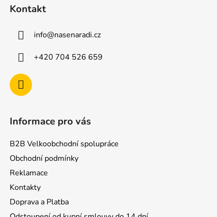
á
Kontakt
p
a
info
@
nasenaradi.cz
t
í
+420 704 526 659
Informace pro vás
B2B Velkoobchodní spolupráce
Obchodní podmínky
Reklamace
Kontakty
Doprava a Platba
Odstoupení od kupní smlouvy do 14 dní