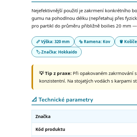
Nejefektivnější použití je zakrmení konkrétního 
gumu na pohodlnou délku (nepřetahuj přes fyzický
pro partikl do průměru přibližně boilies 20 mm —
📏 Výška: 320 mm
🔩 Ramena: Kov
🪣 Košíče
🏷️ Značka: Hokkaido
💡 Tip z praxe:
Při opakovaném zakrmování si
konzistentní. Na stojatých vodách s karpami s
📐 Technické parametry
Značka
Kód produktu