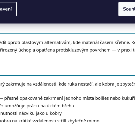
š přesně zaměřit zakrmovací zónu a posílat dávky na stejné místo
avení
Souh
díl oproti plastovým alternativám, kde materiál časem křehne. K
přirozený úchop a opatřena protiskluzovým povrchem — v praxi t
ý zakrmuje na vzdálenosti, kde ruka nestačí, ale kobra je zbytečn
 přesné opakované zakrmení jednoho místa boilies nebo kukuři
 umožňuje práci i na úzkém břehu
utnosti nácviku jako u kobry
obra na krátké vzdálenosti střílí zbytečně mimo