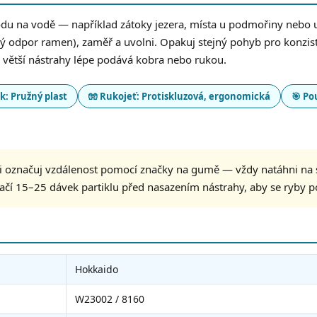
bodu na vodě — například zátoky jezera, místa u podmořiny nebo 
 odpor ramen), zaměř a uvolni. Opakuj stejný pohyb pro konzist
 větší nástrahy lépe podává kobra nebo rukou.
k: Pružný plast
🧤 Rukojeť: Protiskluzová, ergonomická
🎯 Pou
 označuj vzdálenost pomocí značky na gumě — vždy natáhni na 
tačí 15–25 dávek partiklu před nasazením nástrahy, aby se ryby p
Hokkaido
W23002 / 8160