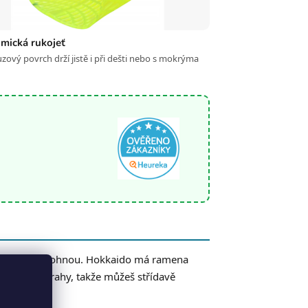
mická rukojeť
uzový povrch drží jistě i při dešti nebo s mokrýma
aší nebo se ohnou. Hokkaido má ramena
ikosti nástrahy, takže můžeš střídavě