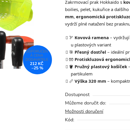
Zakrmovací prak Hokkaido s
ko
je
boilies, pelet, kukuřice a dalšíh
0,0
mm
,
ergonomická protiskluz
z
vydrží plné natažení bez prasknu
5
hvězdiček.
🏹
Kovová ramena
– vydržují
u plastových variant
🎯
Přesný dostřel
– ideální p
🧤
Protiskluzová ergonomic
212 KČ
🪣
Pružný plastový košíček
–
–25 %
partikulem
📏
Výška 320 mm
– kompaktní
Dostupnost
Můžeme doručit do:
Možnosti doručení
Kód: