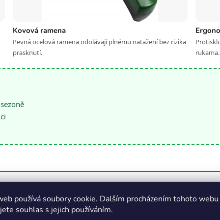
Kovová ramena
Ergono
Pevná ocelová ramena odolávají plnému natažení bez rizika
Protiskl
prasknutí.
rukama.
 sezoně
ci
jednu nevýhodu — po pár sezonách, zvláště na mrazu, ramena pr
hni naplno a vystřel. Košíček z pružného plastu se přizpůsobí vel
web používá soubory cookie. Dalším procházením tohoto webu
jete souhlas s jejich používáním.
ny.