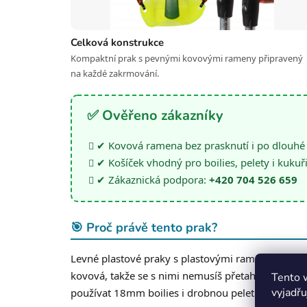
Celková konstrukce
Kompaktní prak s pevnými kovovými rameny připravený
na každé zakrmování.
✅ Ověřeno zákazníky
✔ Kovová ramena bez prasknutí i po dlouhé
✔ Košíček vhodný pro boilies, pelety i kukuři
✔ Zákaznická podpora:
+420 704 526 659
🎯 Proč právě tento prak?
Levné plastové praky s plastovými rameny mají 
kovová, takže se s nimi nemusíš přetahovat — natá
Tento 
vyjadřu
používat 18mm boilies i drobnou peletu bez výmě