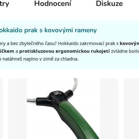
try
Hodnocení
Diskuze
okkaido prak s kovovými rameny
bry a bez zbytečného času? Hokkaido zakrmovací prak s
kovový
šíčkem
a
protiskluzovou ergonomickou rukojetí
zvládne boilie
o natáhneš naplno v zimě za chladna.