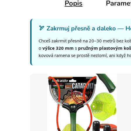
Popis
Parame
🏹 Zakrmuj přesně a daleko — H
Chceš zakrmit přesně na 20–30 metrů bez ko
o
výšce 320 mm
s
pružným plastovým ko
kovová ramena se prostě nezlomí, ani když h