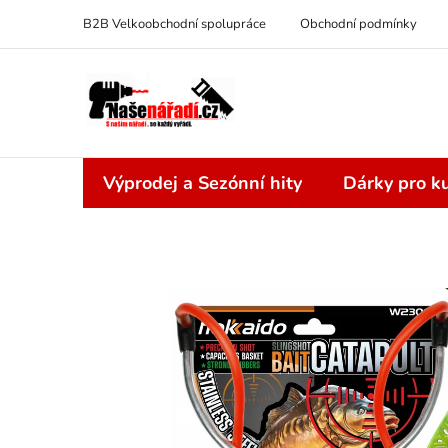
Přejít
B2B Velkoobchodní spolupráce
Obchodní podmínky
na
obsah
Výprodej a Sezónní hity
Dárky pro ku