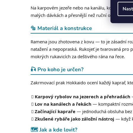
Na karpovém jezeře nebo na kanálu, kde potřebuje
Nast
malých dávkách a přesnější než ruční odhazování.
🔩 Materiál a konstrukce
Ramena jsou zhotovena z kovu — to je zásadní roz
natažení a nepopraská. Rukojeť je tvarovaná pro 
mokrých rukavicích za deštivého rána na řece.
🎣 Pro koho je určen?
Zakrmovací prak Hokkaido ocení každý kaprař, kter
Karpový rybolov na jezerech a přehradách
—
Lov na kanálech a řekách
— kompaktní rozměr
Začínající kapraře
— jednoduchá obsluha bez n
Zkušené rybáře jako záložní nástroj
— když k
🗺️ Jak a kde lovit?