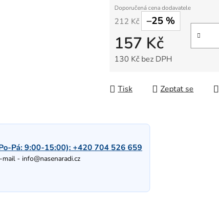
–25 %
212 Kč
157 Kč
130 Kč bez DPH
Měrná cena:
Tisk
Zeptat se
Po-Pá: 9:00-15:00):
+420 704 526 659
-mail -
info@nasenaradi.cz