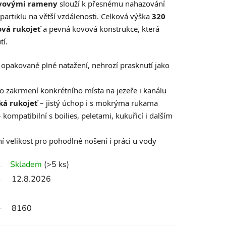
vovými rameny
slouží k přesnému nahazování
o partiklu na větší vzdálenosti. Celková výška
320
ová rukojeť
a pevná kovová konstrukce, která
tí.
 opakované plné natažení, nehrozí prasknutí jako
ro zakrmení konkrétního místa na jezeře i kanálu
ká rukojeť
– jistý úchop i s mokrýma rukama
 kompatibilní s boilies, peletami, kukuřicí i dalším
 velikost pro pohodlné nošení i práci u vody
Skladem
(>5 ks)
12.8.2026
8160