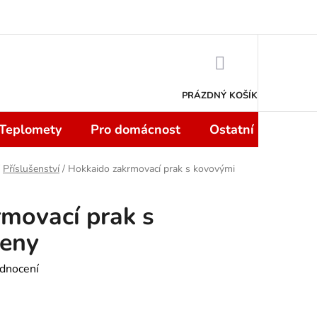
 smlouvy do 14 dní
Podmínky ochrany osobních údajů
Moje objedn
NÁKUPNÍ
KOŠÍK
PRÁZDNÝ KOŠÍK
 Teplomety
Pro domácnost
Ostatní
Sport
Příslušenství
/
Hokkaido zakrmovací prak s kovovými
movací prak s
eny
dnocení