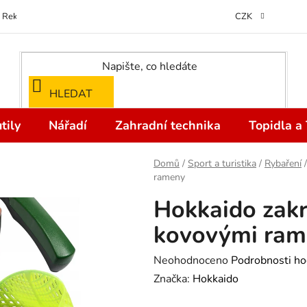
Reklamace
Kontakty
Doprava a Platba
Odstoupení od kupní
CZK
HLEDAT
tily
Nářadí
Zahradní technika
Topidla a
Domů
/
Sport a turistika
/
Rybaření
/
rameny
Hokkaido zakr
kovovými ram
Průměrné
Neohodnoceno
Podrobnosti ho
hodnocení
Značka:
Hokkaido
produktu