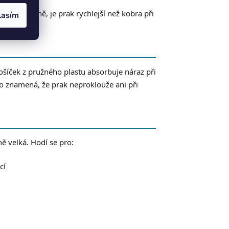
 opakovaně, je prak rychlejší než kobra při
lasím
ošíček z pružného plastu absorbuje náraz při
o znamená, že prak neproklouže ani při
ě velká. Hodí se pro:
cí