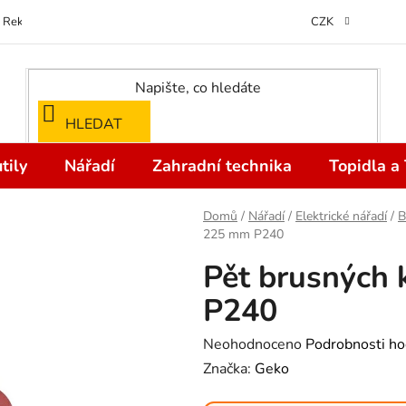
Reklamace
Kontakty
Doprava a Platba
Odstoupení od kupní
CZK
HLEDAT
tily
Nářadí
Zahradní technika
Topidla a
Domů
/
Nářadí
/
Elektrické nářadí
/
B
225 mm P240
Pět brusných
P240
Průměrné
Neohodnoceno
Podrobnosti ho
hodnocení
Značka:
Geko
produktu