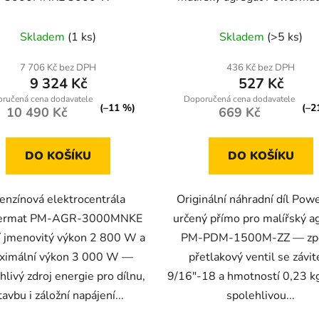
PDM-1500M-ZZ
Skladem
(1 ks)
Skladem
(>5 ks)
7 706 Kč bez DPH
436 Kč bez DPH
9 324 Kč
527 Kč
(–11 %)
(–2
10 490 Kč
669 Kč
DO KOŠÍKU
DO KOŠÍKU
enzínová elektrocentrála
Originální náhradní díl Pow
ermat PM-AGR-3000MNKE
určený přímo pro malířský a
í jmenovitý výkon 2 800 W a
PM-PDM-1500M-ZZ — zp
ximální výkon 3 000 W —
přetlakový ventil se závi
hlivý zdroj energie pro dílnu,
9/16"-18 a hmotností 0,23 kg 
tavbu i záložní napájení...
spolehlivou...