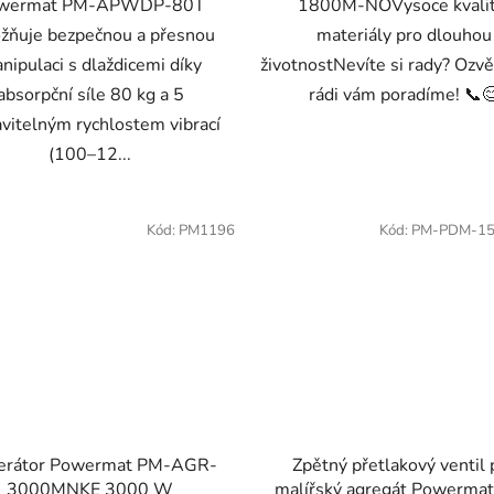
wermat PM-APWDP-80T
1800M-NOVysoce kvalit
žňuje bezpečnou a přesnou
materiály pro dlouhou
nipulaci s dlaždicemi díky
životnostNevíte si rady? Ozvě
absorpční síle 80 kg a 5
rádi vám poradíme! 📞
avitelným rychlostem vibrací
(100–12...
Kód:
PM1196
Kód:
PM-PDM-15
erátor Powermat PM-AGR-
Zpětný přetlakový ventil 
3000MNKE 3000 W
malířský agregát Powerma