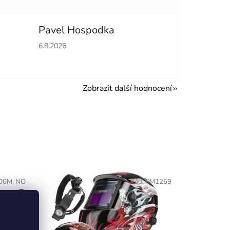
Pavel Hospodka
hvězdiček.
Hodnocení obchodu je 5 z 5 hvězdiček.
6.8.2026
Zobrazit další hodnocení
00M-NO
Kód:
PM1259