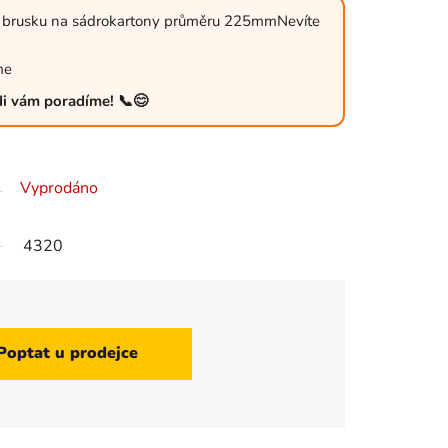
o brusku na sádrokartony průměru 225mmNevíte
me
ádi vám poradíme! 📞😊
Vyprodáno
4320
Poptat u prodejce