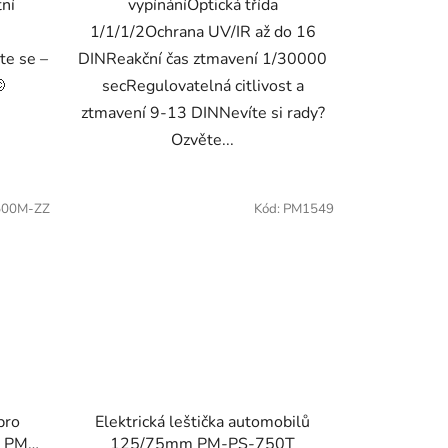
ní
vypínáníOptická třída
1/1/1/2Ochrana UV/IR až do 16
te se –
DINReakční čas ztmavení 1/30000

secRegulovatelná citlivost a
ztmavení 9-13 DINNevíte si rady?
Ozvěte...
00M-ZZ
Kód:
PM1549
pro
Elektrická leštička automobilů
t PM-
125/75mm PM-PS-750T