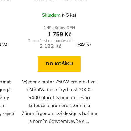
Skladem
(>5 ks)
1 454 Kč bez DPH
1 759 Kč
1 %)
(–19 %)
2 192 Kč
DO KOŠÍKU
ermat
Výkonný motor 750W pro efektivní
gregát
leštěníVariabilní rychlost 2000–
ětný
6400 otáček za minutuLešticí
tem
kotouče o průměru 125mm a
zajistí
75mmErgonomický design s bočním
a horním úchytemNevíte si...