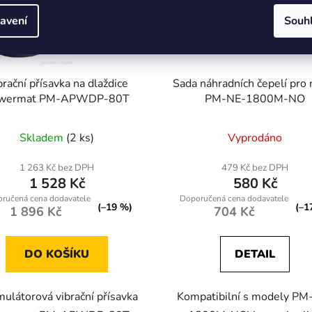
avení
Souh
brační přísavka na dlaždice
Sada náhradních čepelí pro 
wermat PM-APWDP-80T
PM-NE-1800M-NO
Skladem
(2 ks)
Vyprodáno
1 263 Kč bez DPH
479 Kč bez DPH
1 528 Kč
580 Kč
(–19 %)
(–1
1 896 Kč
704 Kč
DO KOŠÍKU
DETAIL
ulátorová vibrační přísavka
Kompatibilní s modely PM