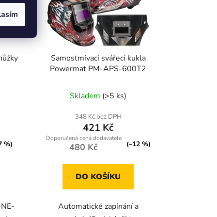
lasím
nůžky
Samostmívací svářecí kukla
Powermat PM-APS-600T2
Skladem
(>5 ks)
348 Kč bez DPH
421 Kč
7 %)
(–12 %)
480 Kč
DO KOŠÍKU
-NE-
Automatické zapínání a