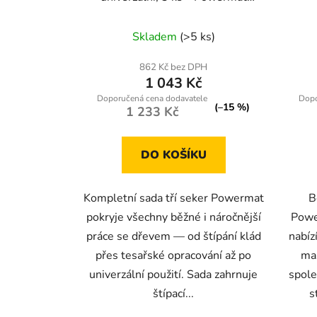
RTZS0054
Skladem
(>5 ks)
862 Kč bez DPH
1 043 Kč
(–15 %)
1 233 Kč
DO KOŠÍKU
Kompletní sada tří seker Powermat
B
pokryje všechny běžné i náročnější
Pow
práce se dřevem — od štípání klád
nabíz
přes tesařské opracování až po
ma
univerzální použití. Sada zahrnuje
spole
štípací...
s