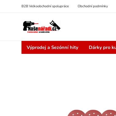
Přejít
B2B Velkoobchodní spolupráce
Obchodní podmínky
na
obsah
Výprodej a Sezónní hity
Dárky pro ku