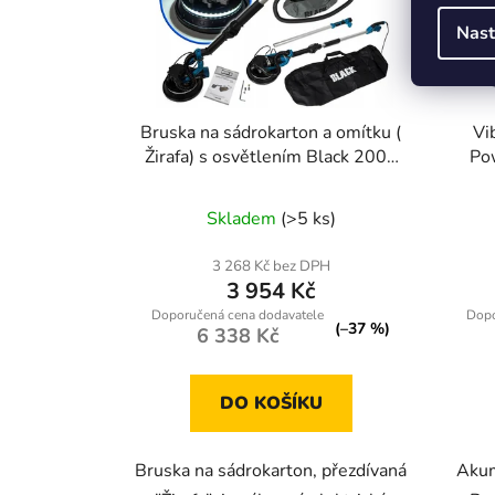
Nast
Bruska na sádrokarton a omítku (
Vi
Žirafa) s osvětlením Black 2000
Po
W
Skladem
(>5 ks)
3 268 Kč bez DPH
3 954 Kč
(–37 %)
6 338 Kč
DO KOŠÍKU
Bruska na sádrokarton, přezdívaná
Akum