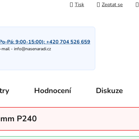
Tisk
Zeptat se
Po-Pá: 9:00-15:00):
+420 704 526 659
-mail -
info@nasenaradi.cz
try
Hodnocení
Diskuze
5 mm P240