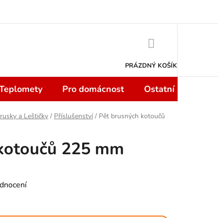
 smlouvy do 14 dní
Podmínky ochrany osobních údajů
Moje objedn
NÁKUPNÍ
KOŠÍK
PRÁZDNÝ KOŠÍK
 Teplomety
Pro domácnost
Ostatní
Sport
rusky a Leštičky
/
Příslušenství
/
Pět brusných kotoučů
 kotoučů 225 mm
dnocení