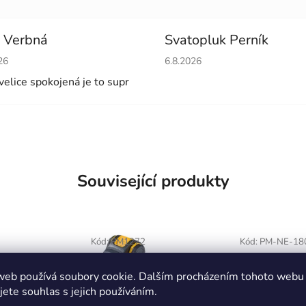
 Verbná
Svatopluk Perník
cení obchodu je 5 z 5 hvězdiček.
Hodnocení obchodu je 5 z 5 
26
6.8.2026
velice spokojená je to supr
Související produkty
Kód:
PM1272
Kód:
PM-NE-18
web používá soubory cookie. Dalším procházením tohoto webu
jete souhlas s jejich používáním.