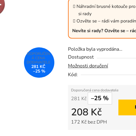
je
Náhradní brusné kotouče pr
0,0
si rady
z
Ozvěte se – rádi vám poradí
5
Nevíte si rady? Ozvěte se – r
hvězdiček.
Položka byla vyprodána…
Dostupnost
Možnosti doručení
281 KČ
–25 %
Kód:
–25 %
281 Kč
208 Kč
172 Kč bez DPH
Měrná cena: