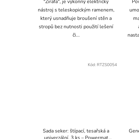
"Žirafa", je výkonný elektrický
Po
nástroj s teleskopickým ramenem,
umo
který usnadňuje broušení stěn a
ma
stropů bez nutnosti použití lešení
či...
nast
Kód:
RTZS0054
Sada seker: štípací, tesařská a
Gen
univerzální, 3 ks – Powermat