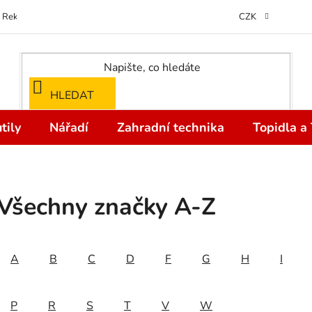
Reklamace
Kontakty
Doprava a Platba
Odstoupení od kupní
CZK
HLEDAT
tily
Nářadí
Zahradní technika
Topidla a
Všechny značky A-Z
A
B
C
D
F
G
H
I
P
R
S
T
V
W