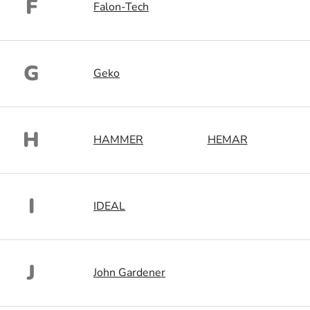
F
Falon-Tech
G
Geko
H
HAMMER
HEMAR
I
IDEAL
J
John Gardener