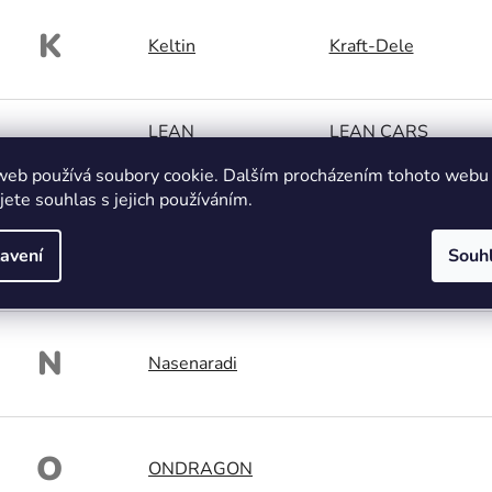
K
Keltin
Kraft-Dele
LEAN
LEAN CARS
L
LEGO
LEO TOOLS
web používá soubory cookie. Dalším procházením tohoto webu
jete souhlas s jejich používáním.
M
avení
Souh
Mar-pol
Mastiff
N
Nasenaradi
O
ONDRAGON