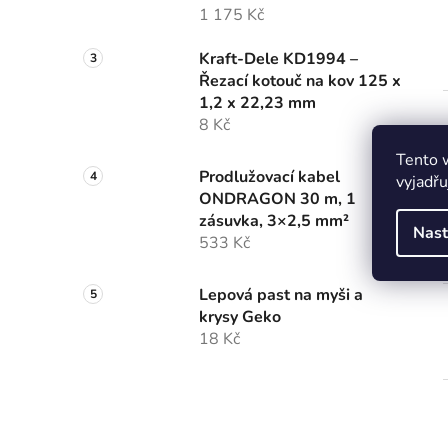
1 175 Kč
Kraft-Dele KD1994 –
Řezací kotouč na kov 125 x
1,2 x 22,23 mm
8 Kč
Tento 
Prodlužovací kabel
vyjadřu
ONDRAGON 30 m, 1
zásuvka, 3×2,5 mm²
Nast
533 Kč
Lepová past na myši a
krysy Geko
18 Kč