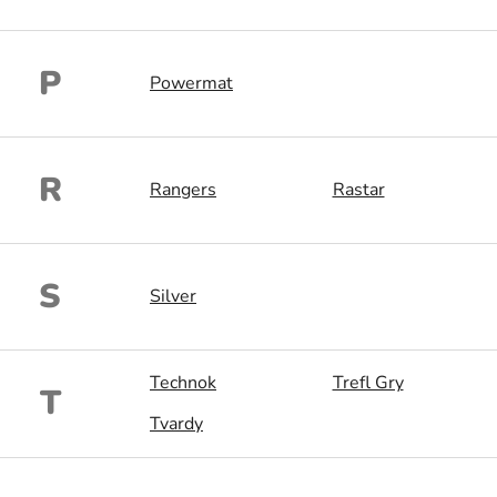
P
Powermat
R
Rangers
Rastar
S
Silver
Technok
Trefl Gry
T
Tvardy