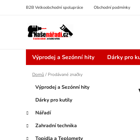
Přejít
B2B Velkoobchodní spolupráce
Obchodní podmínky
na
obsah
Výprodej a Sezónní hity
Dárky pro ku
Domů
/
Prodávané značky
P
K
Přeskočit
Výprodej a Sezónní hity
a
kategorie
o
t
s
Dárky pro kutily
e
t
g
Nářadí
r
o
a
r
Zahradní technika
i
n
e
Topidla a Teplomety