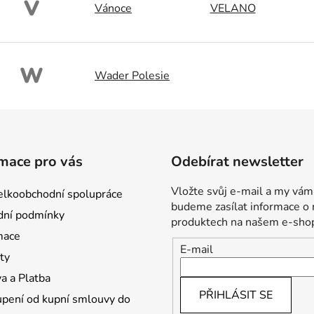
V
Vánoce
VELANO
W
Wader Polesie
mace pro vás
Odebírat newsletter
Vložte svůj e-mail a my vám
lkoobchodní spolupráce
budeme zasílat informace o
ní podmínky
produktech na našem e-sho
mace
E-mail
ty
a a Platba
PŘIHLÁSIT SE
pení od kupní smlouvy do