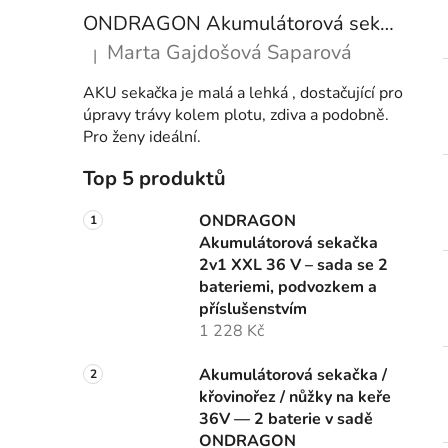
ONDRAGON Akumulátorová sekačka 2v1 XXL 36 V – sada se 2 bateriemi, podvozkem a příslušenstvím
Marta Gajdošová Saparová
|
Hodnocení produktu je 5 z 5 hvězdiček.
AKU sekačka je malá a lehká , dostačující pro
úpravy trávy kolem plotu, zdiva a podobně.
Pro ženy ideální.
Top 5 produktů
ONDRAGON
Akumulátorová sekačka
2v1 XXL 36 V – sada se 2
bateriemi, podvozkem a
příslušenstvím
1 228 Kč
Akumulátorová sekačka /
křovinořez / nůžky na keře
36V — 2 baterie v sadě
ONDRAGON