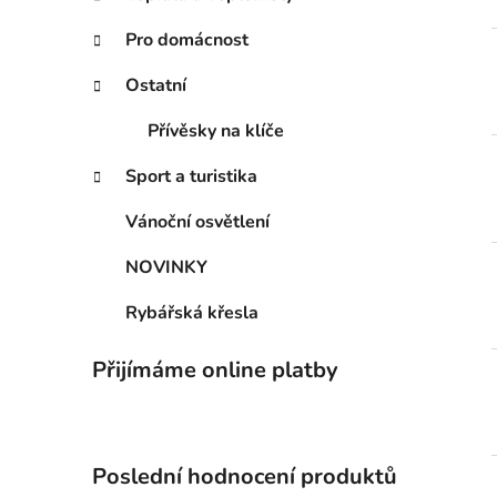
n
í
Pro domácnost
p
Ostatní
a
n
Přívěsky na klíče
e
l
Sport a turistika
Vánoční osvětlení
NOVINKY
Rybářská křesla
Přijímáme online platby
Poslední hodnocení produktů