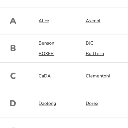
A
Alice
Axenol
Benson
BJC
B
BOXER
BullTech
C
CaDA
Clementoni
D
Daolong
Dorex