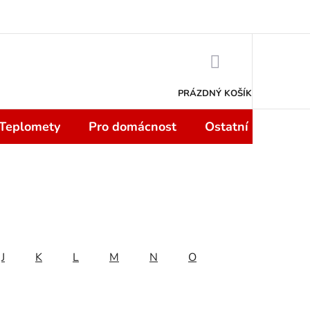
 smlouvy do 14 dní
Podmínky ochrany osobních údajů
Moje objedn
NÁKUPNÍ
KOŠÍK
PRÁZDNÝ KOŠÍK
 Teplomety
Pro domácnost
Ostatní
Sport
J
K
L
M
N
O