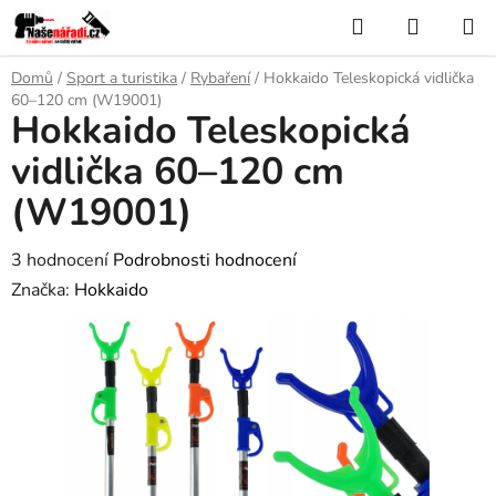
Přejít
Hledat
NÁKUP
na
KOŠÍK
obsah
Domů
/
Sport a turistika
/
Rybaření
/
Hokkaido Teleskopická vidlička
60–120 cm (W19001)
Hokkaido Teleskopická
vidlička 60–120 cm
(W19001)
Průměrné
3 hodnocení
Podrobnosti hodnocení
hodnocení
Značka:
Hokkaido
produktu
je
5,0
z
5
hvězdiček.