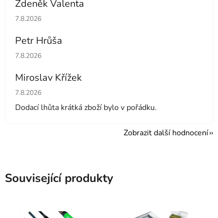
Zdeněk Valenta
Hodnocení obchodu je 5 z 5 hvězdiček.
7.8.2026
Petr Hrůša
Hodnocení obchodu je 5 z 5 hvězdiček.
7.8.2026
Miroslav Křížek
Hodnocení obchodu je 5 z 5 hvězdiček.
7.8.2026
Dodací lhůta krátká zboží bylo v pořádku.
Zobrazit další hodnocení
Související produkty