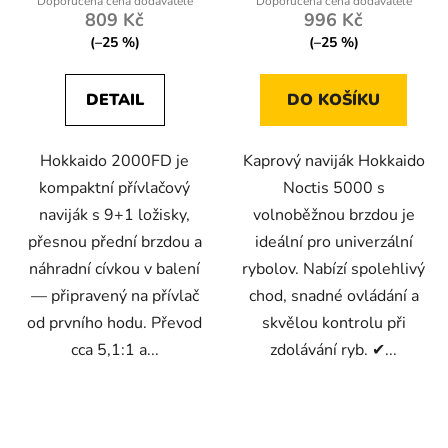
809 Kč
996 Kč
(–25 %)
(–25 %)
DETAIL
DO KOŠÍKU
Hokkaido 2000FD je
Kaprový naviják Hokkaido
kompaktní přívlačový
Noctis 5000 s
naviják s 9+1 ložisky,
volnoběžnou brzdou je
přesnou přední brzdou a
ideální pro univerzální
náhradní cívkou v balení
rybolov. Nabízí spolehlivý
— připravený na přívlač
chod, snadné ovládání a
od prvního hodu. Převod
skvělou kontrolu při
cca 5,1:1 a...
zdolávání ryb. ✔...