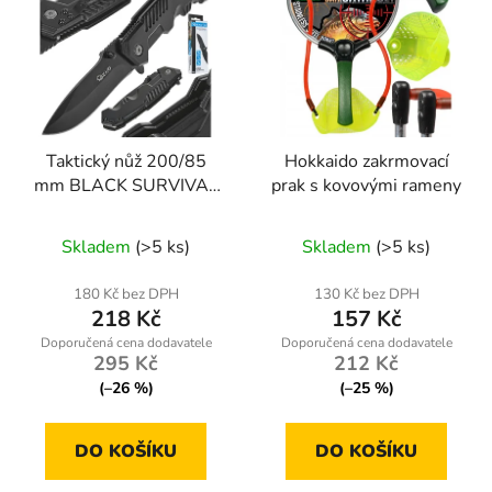
Taktický nůž 200/85
Hokkaido zakrmovací
mm BLACK SURVIVAL
prak s kovovými rameny
SERIES
Průměrné
Skladem
(>5 ks)
Skladem
(>5 ks)
hodnocení
produktu
180 Kč bez DPH
130 Kč bez DPH
218 Kč
157 Kč
je
5,0
295 Kč
212 Kč
z
(–26 %)
(–25 %)
5
hvězdiček.
DO KOŠÍKU
DO KOŠÍKU