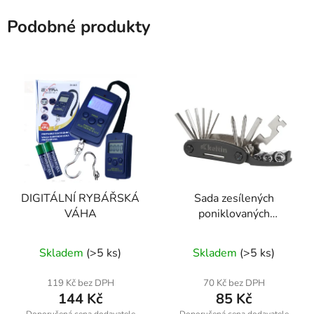
Podobné produkty
DIGITÁLNÍ RYBÁŘSKÁ
Sada zesílených
VÁHA
poniklovaných
cyklistických klíčů 16 v
1 – Geko K02362
Skladem
(>5 ks)
Skladem
(>5 ks)
119 Kč bez DPH
70 Kč bez DPH
144 Kč
85 Kč