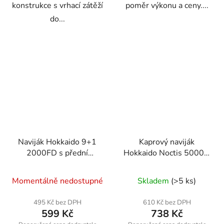
konstrukce s vrhací zátěží
poměr výkonu a ceny....
do...
Naviják Hokkaido 9+1
Kaprový naviják
2000FD s přední
Hokkaido Noctis 5000 s
brzdou a náhradní
volnoběžnou brzdou +
cívkou pro přívlač
náhradní cívka
Momentálně nedostupné
Skladem
(>5 ks)
495 Kč bez DPH
610 Kč bez DPH
599 Kč
738 Kč