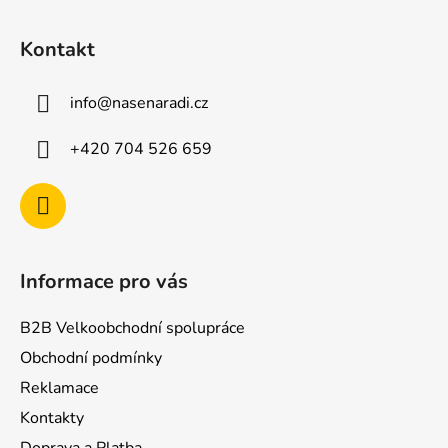
Z
á
Kontakt
p
a
info
@
nasenaradi.cz
t
í
+420 704 526 659
Informace pro vás
B2B Velkoobchodní spolupráce
Obchodní podmínky
Reklamace
Kontakty