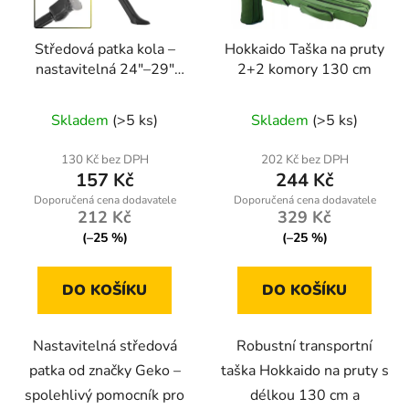
Středová patka kola –
Hokkaido Taška na pruty
nastavitelná 24"–29"
2+2 komory 130 cm
(50 mm) | Geko
Průměrné
Skladem
(>5 ks)
Skladem
(>5 ks)
hodnocení
produktu
130 Kč bez DPH
202 Kč bez DPH
157 Kč
244 Kč
je
5,0
212 Kč
329 Kč
z
(–25 %)
(–25 %)
5
hvězdiček.
DO KOŠÍKU
DO KOŠÍKU
Nastavitelná středová
Robustní transportní
patka od značky Geko –
taška Hokkaido na pruty s
spolehlivý pomocník pro
délkou 130 cm a