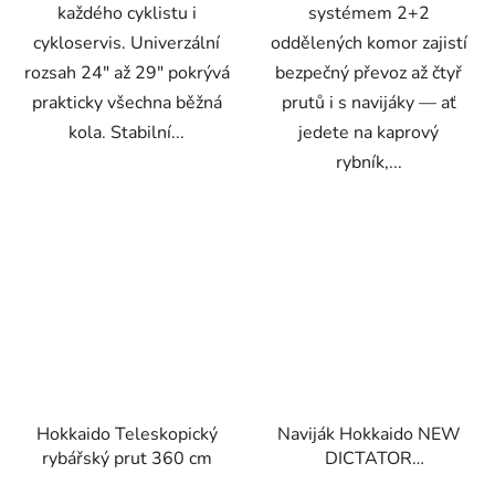
každého cyklistu i
systémem 2+2
cykloservis. Univerzální
oddělených komor zajistí
rozsah 24" až 29" pokrývá
bezpečný převoz až čtyř
prakticky všechna běžná
prutů i s navijáky — ať
kola. Stabilní...
jedete na kaprový
rybník,...
Hokkaido Teleskopický
Naviják Hokkaido NEW
rybářský prut 360 cm
DICTATOR
RD2000+náhradní cívka