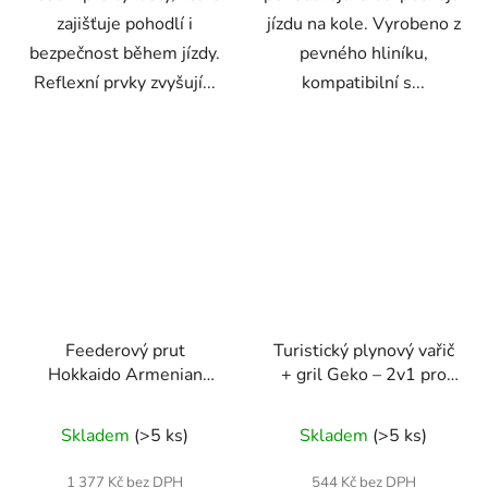
zajišťuje pohodlí i
jízdu na kole. Vyrobeno z
bezpečnost během jízdy.
pevného hliníku,
Reflexní prvky zvyšují...
kompatibilní s...
Feederový prut
Turistický plynový vařič
Hokkaido Armenian
+ gril Geko – 2v1 pro
Warriors 3,90 m / 30–
kempování a outdoor
100 g
Skladem
(>5 ks)
Skladem
(>5 ks)
1 377 Kč bez DPH
544 Kč bez DPH