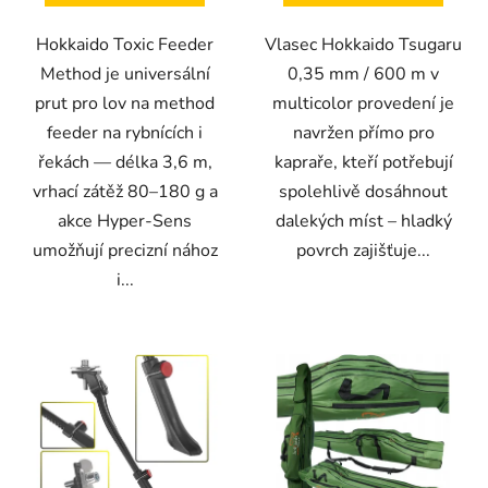
Hokkaido Toxic Feeder
Vlasec Hokkaido Tsugaru
Method je universální
0,35 mm / 600 m v
prut pro lov na method
multicolor provedení je
feeder na rybnících i
navržen přímo pro
řekách — délka 3,6 m,
kapraře, kteří potřebují
vrhací zátěž 80–180 g a
spolehlivě dosáhnout
akce Hyper-Sens
dalekých míst – hladký
umožňují precizní nához
povrch zajišťuje...
i...