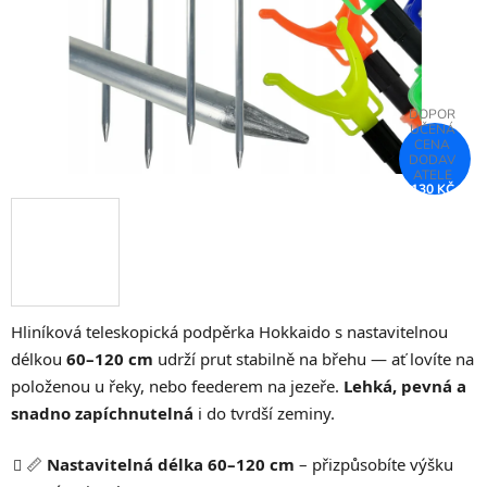
130 KČ
–60 %
Hliníková teleskopická podpěrka Hokkaido s nastavitelnou
délkou
60–120 cm
udrží prut stabilně na břehu — ať lovíte na
položenou u řeky, nebo feederem na jezeře.
Lehká, pevná a
snadno zapíchnutelná
i do tvrdší zeminy.
📏
Nastavitelná délka 60–120 cm
– přizpůsobíte výšku