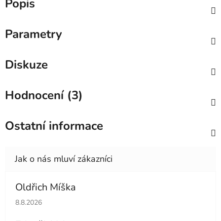
Popis
Parametry
Diskuze
Hodnocení (3)
Ostatní informace
Oldřich Míška
Hodnocení obchodu je 5 z 5 hvězdiček.
8.8.2026