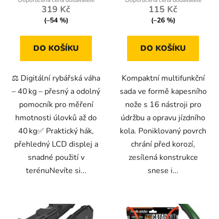
319 Kč
115 Kč
(–54 %)
(–26 %)
DO KOŠÍKU
DO KOŠÍKU
⚖️ Digitální rybářská váha
Kompaktní multifunkční
– 40 kg – přesný a odolný
sada ve formě kapesního
pomocník pro měření
nože s 16 nástroji pro
hmotnosti úlovků až do
údržbu a opravu jízdního
40 kg✅ Praktický hák,
kola. Poniklovaný povrch
přehledný LCD displej a
chrání před korozí,
snadné použití v
zesílená konstrukce
terénuNevíte si...
snese i...