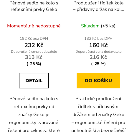
Pěnové sedlo na kolo s
Prodloužení řídítek kola
reflexními prvky Geko
– přídavný držák na kolo
| Geko
Momentálně nedostupné
Skladem
(>5 ks)
192 Kč bez DPH
132 Kč bez DPH
232 Kč
160 Kč
313 Kč
216 Kč
(–25 %)
(–25 %)
DETAIL
DO KOŠÍKU
Pěnové sedlo na kolo s
Praktické prodloužení
reflexními prvky od
řídítek s přídavným
značky Geko je
držákem od značky Geko
ergonomicky tvarované
– ergonomické řešení pro
řešení pro cyklisty, které
pohodlnější a bezpečnější