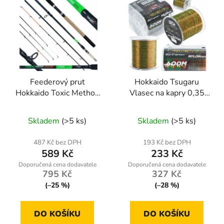
Feederový prut
Hokkaido Tsugaru
Hokkaido Toxic Method
Vlasec na kapry 0,35
80–180 g
mm – 600 m Multicolor
Průměrné
Skladem
(>5 ks)
Skladem
(>5 ks)
hodnocení
produktu
487 Kč bez DPH
193 Kč bez DPH
589 Kč
233 Kč
je
5,0
795 Kč
327 Kč
z
(–25 %)
(–28 %)
5
hvězdiček.
DO KOŠÍKU
DO KOŠÍKU