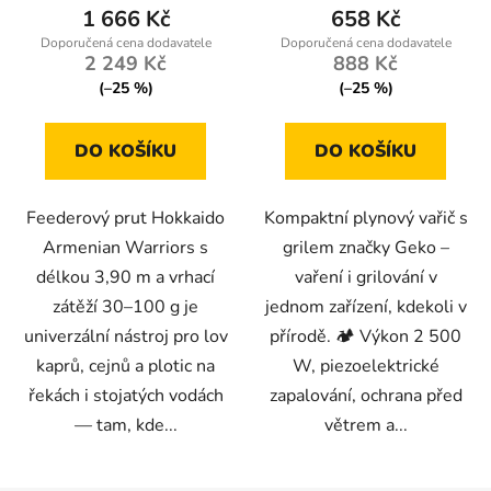
1 666 Kč
658 Kč
2 249 Kč
888 Kč
(–25 %)
(–25 %)
DO KOŠÍKU
DO KOŠÍKU
Feederový prut Hokkaido
Kompaktní plynový vařič s
Armenian Warriors s
grilem značky Geko –
délkou 3,90 m a vrhací
vaření i grilování v
zátěží 30–100 g je
jednom zařízení, kdekoli v
univerzální nástroj pro lov
přírodě. 🏕️ Výkon 2 500
kaprů, cejnů a plotic na
W, piezoelektrické
řekách i stojatých vodách
zapalování, ochrana před
— tam, kde...
větrem a...