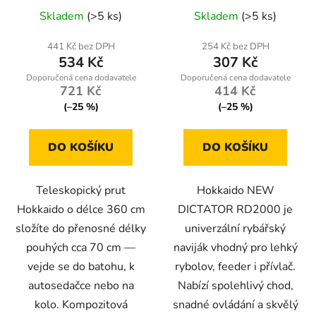
Průměrné
Skladem
(>5 ks)
Skladem
(>5 ks)
hodnocení
produktu
441 Kč bez DPH
254 Kč bez DPH
534 Kč
307 Kč
je
5,0
721 Kč
414 Kč
z
(–25 %)
(–25 %)
5
hvězdiček.
DO KOŠÍKU
DO KOŠÍKU
Teleskopický prut
Hokkaido NEW
Hokkaido o délce 360 cm
DICTATOR RD2000 je
složíte do přenosné délky
univerzální rybářský
pouhých cca 70 cm —
naviják vhodný pro lehký
vejde se do batohu, k
rybolov, feeder i přívlač.
autosedačce nebo na
Nabízí spolehlivý chod,
kolo. Kompozitová
snadné ovládání a skvělý