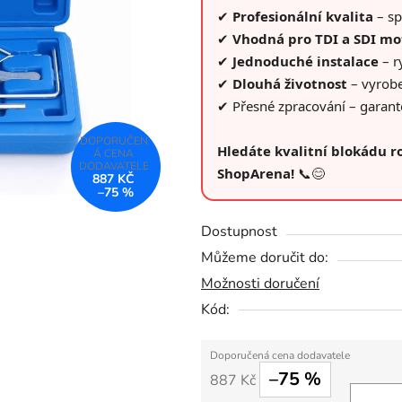
z
✔
Profesionální kvalita
– sp
5
✔
Vhodná pro TDI a SDI mo
hvězdiček.
✔
Jednoduché instalace
– r
✔
Dlouhá životnost
– vyrobe
✔ Přesné zpracování – garan
Hledáte kvalitní blokádu r
ShopArena!
📞😊
887 KČ
–75 %
Dostupnost
Můžeme doručit do:
Možnosti doručení
Kód:
–75 %
887 Kč