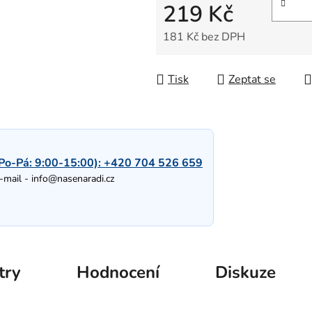
219 Kč
181 Kč bez DPH
Měrná cena:
Tisk
Zeptat se
Po-Pá: 9:00-15:00):
+420 704 526 659
-mail -
info@nasenaradi.cz
try
Hodnocení
Diskuze