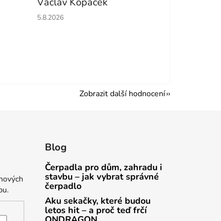
Václav Kopáček
hvězdiček.
Hodnocení obchodu je 5 z 5 hvězdiček.
5.8.2026
Zobrazit další hodnocení
Blog
Čerpadla pro dům, zahradu i
stavbu – jak vybrat správné
 nových
čerpadlo
pu.
Aku sekačky, které budou
letos hit – a proč teď frčí
ONDRAGON