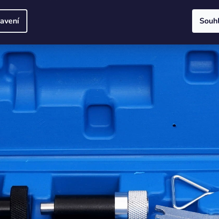
avení
Souh