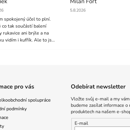
něk
Milan Fořt
cení obchodu je 4 z 5 hvězdiček.
Hodnocení obchodu je 5 z 5 
26
5.8.2026
em spokojený účel to plní.
é co tak součástí balení
y rukavice ani brýle a na
u vidím i kufřík. Ale to jsou
é detaily. Každopádně i víc
dních nožů u toho mohlo
Zatím to používám druhý
ak uvidíme dále
mace pro vás
Odebírat newsletter
Vložte svůj e-mail a my vám
lkoobchodní spolupráce
budeme zasílat informace o
ní podmínky
produktech na našem e-sho
mace
E-mail
ty