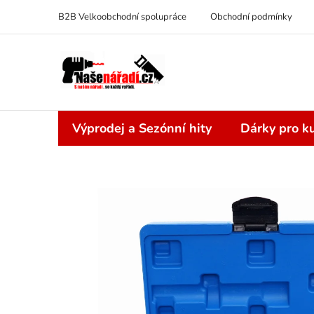
Přejít
B2B Velkoobchodní spolupráce
Obchodní podmínky
na
obsah
Výprodej a Sezónní hity
Dárky pro ku