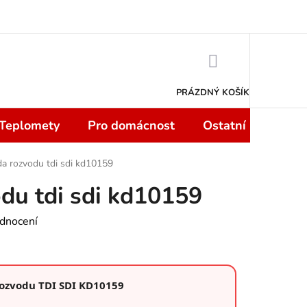
 smlouvy do 14 dní
Podmínky ochrany osobních údajů
Moje objedn
NÁKUPNÍ
KOŠÍK
PRÁZDNÝ KOŠÍK
 Teplomety
Pro domácnost
Ostatní
Sport
a rozvodu tdi sdi kd10159
du tdi sdi kd10159
dnocení
rozvodu TDI SDI KD10159