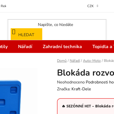
Reklamace
Kontakty
Doprava a Platba
Odstoupení od kupní
CZK
HLEDAT
tily
Nářadí
Zahradní technika
Topidla a
Domů
/
Nářadí
/
Auto-Moto
/
Blokád
Blokáda rozvo
Průměrné
Neohodnoceno
Podrobnosti ho
hodnocení
Značka:
Kraft-Dele
produktu
je
🔥 SEZÓNNÍ HIT – Blokáda 
0,0