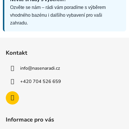
Ozvěte se nám – rádi vám poradíme s výběrem
vhodného bazénu i dalšího vybavení pro vaši
zahradu.
Z
á
Kontakt
p
a
info
@
nasenaradi.cz
t
í
+420 704 526 659
Informace pro vás