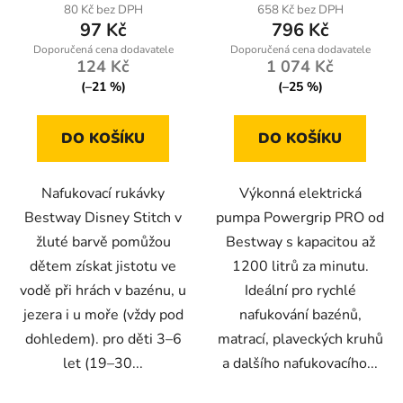
80 Kč bez DPH
658 Kč bez DPH
ů
97 Kč
796 Kč
124 Kč
1 074 Kč
(–21 %)
(–25 %)
DO KOŠÍKU
DO KOŠÍKU
Nafukovací rukávky
Výkonná elektrická
Bestway Disney Stitch v
pumpa Powergrip PRO od
žluté barvě pomůžou
Bestway s kapacitou až
dětem získat jistotu ve
1200 litrů za minutu.
vodě při hrách v bazénu, u
Ideální pro rychlé
jezera i u moře (vždy pod
nafukování bazénů,
dohledem). pro děti 3–6
matrací, plaveckých kruhů
let (19–30...
a dalšího nafukovacího...