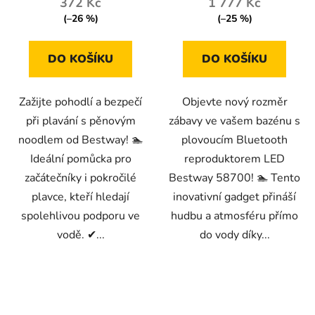
372 Kč
1 777 Kč
(–26 %)
(–25 %)
DO KOŠÍKU
DO KOŠÍKU
Zažijte pohodlí a bezpečí
Objevte nový rozměr
při plavání s pěnovým
zábavy ve vašem bazénu s
noodlem od Bestway! 🏊
plovoucím Bluetooth
Ideální pomůcka pro
reproduktorem LED
začátečníky i pokročilé
Bestway 58700! 🏊 Tento
plavce, kteří hledají
inovativní gadget přináší
spolehlivou podporu ve
hudbu a atmosféru přímo
vodě. ✔...
do vody díky...