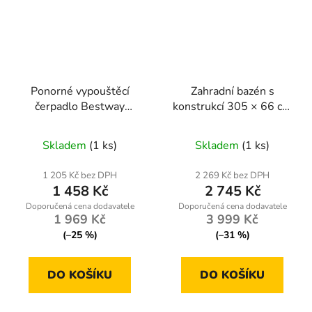
Ponorné vypouštěcí
Zahradní bazén s
čerpadlo Bestway
konstrukcí 305 × 66 cm
58230, 3028 l/h, 80 W,
s filtrační pumpou
hadice 5 m
Bestway 57458
Skladem
(1 ks)
Skladem
(1 ks)
1 205 Kč bez DPH
2 269 Kč bez DPH
1 458 Kč
2 745 Kč
1 969 Kč
3 999 Kč
(–25 %)
(–31 %)
DO KOŠÍKU
DO KOŠÍKU