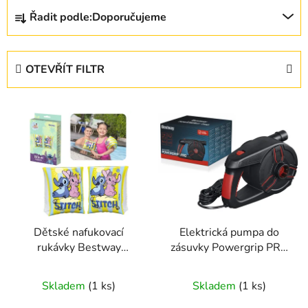
Ř
Řadit podle:
Doporučujeme
a
z
e
OTEVŘÍT FILTR
n
í
V
p
ý
r
p
o
i
d
s
u
p
k
r
t
Dětské nafukovací
Elektrická pumpa do
o
ů
rukávky Bestway
zásuvky Powergrip PRO
d
Disney Stitch žluté 3–6
Bestway 62247 - výkon
u
let (19–30 kg)
1200 l/min pro rychlé
Skladem
(1 ks)
Skladem
(1 ks)
k
nafukování
t