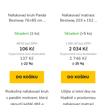
Nafukovací kruh Panda
Nafukovací matrace
Bestway 76×85 cm s
Bestway 203 x 152 x
opravnou záplatou pro
36 cm - velká rodinná
děti 3-6 let
matrace do bazénu a na
Skladem
(1 ks)
Skladem
(>5 ks)
vodu
88 Kč bez DPH
1 681 Kč bez DPH
106 Kč
2 034 Kč
137 Kč
2 746 Kč
(–22 %)
(–25 %)
DO KOŠÍKU
DO KOŠÍKU
Rozkošný nafukovací kruh
Užijte si letní dny na
s pandím motivem, který
hladině s prostornou
okouzlí každé dítě a
nafukovací matrací