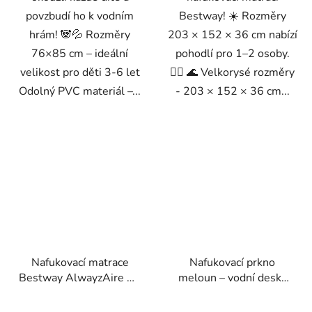
povzbudí ho k vodním
Bestway! ☀️ Rozměry
hrám! 🐼💦 Rozměry
203 × 152 × 36 cm nabízí
76×85 cm – ideální
pohodlí pro 1–2 osoby.
velikost pro děti 3-6 let
🏊‍♀️ 🌊 Velkorysé rozměry
Odolný PVC materiál –...
- 203 × 152 × 36 cm...
Nafukovací matrace
Nafukovací prkno
Bestway AlwayzAire 97
meloun – vodní deska
x 191 x 46 cm s
Bestway 84×56 cm
automatickou pumpou a