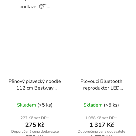
podlaze! 😴...
Pěnový plavecký noodle
Plovoucí Bluetooth
112 cm Bestway
reproduktor LED
32217 - elastická
Bestway 58700 s IP67
pěnová pomůcka pro
ochranou a 7 režimy
Skladem
(>5 ks)
Skladem
(>5 ks)
výuku plavání
osvětlení
227 Kč bez DPH
1 088 Kč bez DPH
275 Kč
1 317 Kč