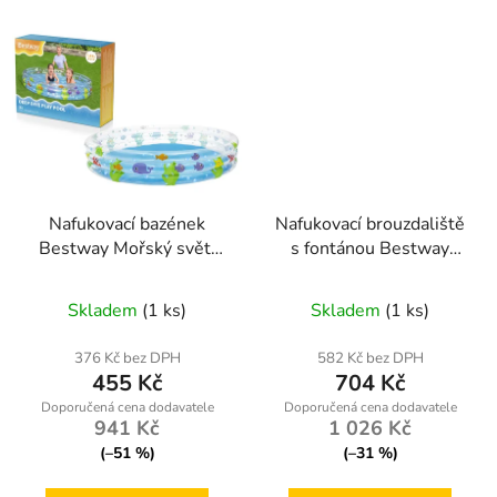
Nafukovací bazének
Nafukovací brouzdaliště
Bestway Mořský svět,
s fontánou Bestway
bezpečný pro děti od 3
165 cm
let, 183 × 33 cm
Skladem
(1 ks)
Skladem
(1 ks)
376 Kč bez DPH
582 Kč bez DPH
455 Kč
704 Kč
941 Kč
1 026 Kč
(–51 %)
(–31 %)