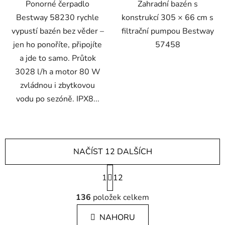
Ponorné čerpadlo
Zahradní bazén s
Bestway 58230 rychle
konstrukcí 305 × 66 cm s
vypustí bazén bez věder –
filtrační pumpou Bestway
jen ho ponoříte, připojíte
57458
a jde to samo. Průtok
3028 l/h a motor 80 W
zvládnou i zbytkovou
vodu po sezóně. IPX8...
NAČÍST 12 DALŠÍCH
S
1
t
12
r
O
á
136
položek celkem
v
n
l
k
NAHORU
á