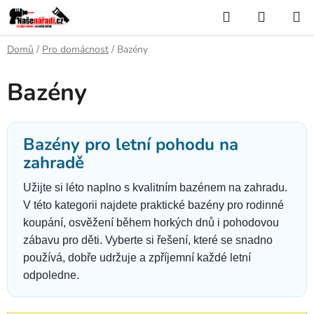
Přejít
Hledat
NÁKUP
na
KOŠÍK
obsah
Domů
/
Pro domácnost
/
Bazény
Bazény
Bazény pro letní pohodu na
zahradě
Užijte si léto naplno s kvalitním bazénem na zahradu.
V této kategorii najdete praktické bazény pro rodinné
koupání, osvěžení během horkých dnů i pohodovou
zábavu pro děti. Vyberte si řešení, které se snadno
používá, dobře udržuje a zpříjemní každé letní
odpoledne.