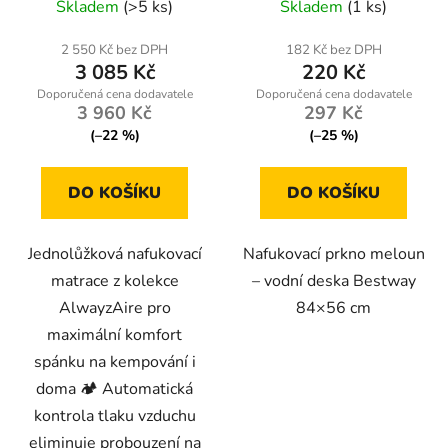
Skladem
(>5 ks)
Skladem
(1 ks)
velurovým potahem
2 550 Kč bez DPH
182 Kč bez DPH
3 085 Kč
220 Kč
3 960 Kč
297 Kč
(–22 %)
(–25 %)
DO KOŠÍKU
DO KOŠÍKU
Jednolůžková nafukovací
Nafukovací prkno meloun
matrace z kolekce
– vodní deska Bestway
AlwayzAire pro
84×56 cm
maximální komfort
spánku na kempování i
doma 🏕️ Automatická
kontrola tlaku vzduchu
eliminuje probouzení na