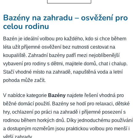
o
d
v
a
á
Bazény na zahradu – osvěžení pro
c
n
í
celou rodinu
í
p
r
Bazén je ideální volbou pro každého, kdo si chce během
v
léta užít příjemné osvěžení bez nutnosti cestovat na
k
koupaliště. Zahradní bazény patří mezi nejoblíbenější
y
vybavení pro rodiny s dětmi, majitele domů, chat i chalup.
v
ý
Stačí vhodné místo na zahradě, napuštěná voda a letní
p
pohoda může začít.
i
s
V nabídce kategorie
Bazény
najdete řešení vhodná pro
u
běžné domácí použití. Bazény se hodí pro relaxaci, dětské
hry, ochlazení po práci na zahradě i příjemné posezení s
rodinou během horkých dnů. Díky jednoduchému používání
a dostupným rozměrům jsou praktickou volbou pro menší i
větší zahrady.