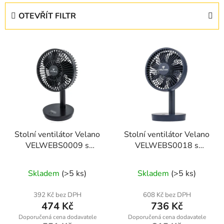
e
OTEVŘÍT FILTR
n
í
V
p
ý
r
p
o
i
d
s
u
p
k
r
t
Stolní ventilátor Velano
Stolní ventilátor Velano
o
ů
VELWEBS0009 s
VELWEBS0018 s
d
akumulátorem
akumulátorem
u
Skladem
(>5 ks)
Skladem
(>5 ks)
k
t
392 Kč bez DPH
608 Kč bez DPH
ů
474 Kč
736 Kč