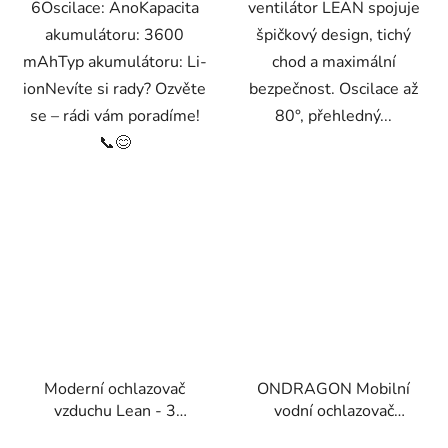
6Oscilace: AnoKapacita
ventilátor LEAN spojuje
akumulátoru: 3600
špičkový design, tichý
mAhTyp akumulátoru: Li-
chod a maximální
ionNevíte si rady? Ozvěte
bezpečnost. Oscilace až
se – rádi vám poradíme!
80°, přehledný...
📞😊
Moderní ochlazovač
ONDRAGON Mobilní
vzduchu Lean - 3
vodní ochlazovač
režimy, oscilace,
vzduchu 2v1 s