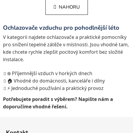
n
l
k
NAHORU
á
o
d
v
a
á
Ochlazovače vzduchu pro pohodlnější léto
c
n
í
í
V kategorii najdete ochlazovače a praktické pomocníky
p
pro snížení tepelné zátěže v místnosti. Jsou vhodné tam,
r
kde chcete rychle zlepšit pocitový komfort bez složité
v
instalace.
k
y
❄️ Příjemnější vzduch v horkých dnech
v
🏠 Vhodné do domácnosti, kanceláře i dílny
ý
p
⚡ Jednoduché používání a praktický provoz
i
Potřebujete poradit s výběrem? Napište nám a
s
doporučíme vhodné řešení.
u
Z
á
Kontakt