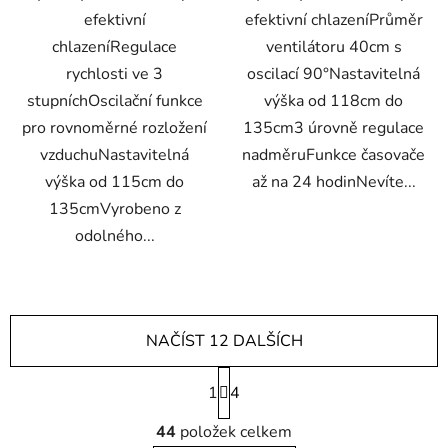
efektivní
efektivní chlazeníPrůměr
chlazeníRegulace
ventilátoru 40cm s
rychlosti ve 3
oscilací 90°Nastavitelná
stupníchOscilační funkce
výška od 118cm do
pro rovnoměrné rozložení
135cm3 úrovně regulace
vzduchuNastavitelná
nadměruFunkce časovače
výška od 115cm do
až na 24 hodinNevíte...
135cmVyrobeno z
odolného...
NAČÍST 12 DALŠÍCH
S
1
t
4
r
O
á
44
položek celkem
v