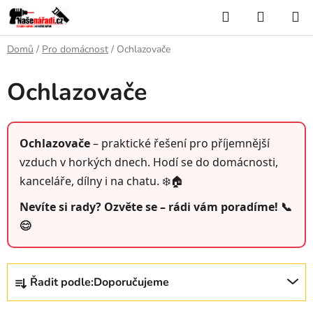
Přejít
Hledat
NÁKUP
na
KOŠÍK
obsah
Domů
/
Pro domácnost
/
Ochlazovače
Ochlazovače
Ochlazovače
– praktické řešení pro příjemnější
vzduch v horkých dnech. Hodí se do domácnosti,
kanceláře, dílny i na chatu. ❄️🏠
Nevíte si rady? Ozvěte se – rádi vám poradíme! 📞
😊
Ř
Řadit podle:
Doporučujeme
a
z