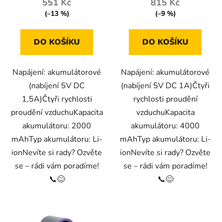
551 Kč
815 Kč
(–13 %)
(–9 %)
DO KOŠÍKU
DO KOŠÍKU
Napájení: akumulátorové
Napájení: akumulátorové
(nabíjení 5V DC
(nabíjení 5V DC 1A)Čtyři
1,5A)Čtyři rychlosti
rychlosti proudění
proudění vzduchuKapacita
vzduchuKapacita
akumulátoru: 2000
akumulátoru: 4000
mAhTyp akumulátoru: Li-
mAhTyp akumulátoru: Li-
ionNevíte si rady? Ozvěte
ionNevíte si rady? Ozvěte
se – rádi vám poradíme!
se – rádi vám poradíme!
📞😊
📞😊