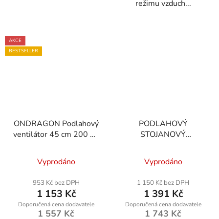
režimu vzduch...
AKCE
BESTSELLER
ONDRAGON Podlahový
PODLAHOVÝ
ventilátor 45 cm 200 W
STOJANOVÝ
INOX
VENTILÁTOR 90W
Vyprodáno
Vyprodáno
953 Kč bez DPH
1 150 Kč bez DPH
1 153 Kč
1 391 Kč
1 557 Kč
1 743 Kč