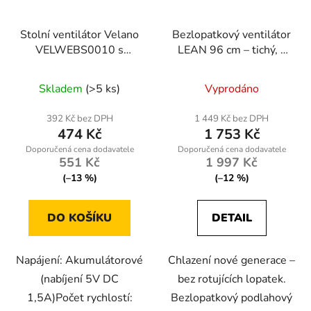
Stolní ventilátor Velano
Bezlopatkový ventilátor
VELWEBS0010 s
LEAN 96 cm – tichý, s
akumulátorem
LCD displejem, oscilací,
časovačem a dálkovým
Skladem
(>5 ks)
Vyprodáno
ovládáním (bílý)
392 Kč bez DPH
1 449 Kč bez DPH
474 Kč
1 753 Kč
551 Kč
1 997 Kč
(–13 %)
(–12 %)
DO KOŠÍKU
DETAIL
Napájení: Akumulátorové
Chlazení nové generace –
(nabíjení 5V DC
bez rotujících lopatek.
1,5A)Počet rychlostí:
Bezlopatkový podlahový