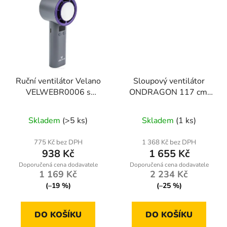
Ruční ventilátor Velano
Sloupový ventilátor
VELWEBR0006 s
ONDRAGON 117 cm,
akumulátorem
100 W, dálkové
Průměrné
ovládání
Skladem
(>5 ks)
Skladem
(1 ks)
hodnocení
produktu
775 Kč bez DPH
1 368 Kč bez DPH
938 Kč
1 655 Kč
je
5,0
1 169 Kč
2 234 Kč
z
(–19 %)
(–25 %)
5
hvězdiček.
DO KOŠÍKU
DO KOŠÍKU