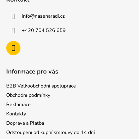
p
a
info
@
nasenaradi.cz
t
í
+420 704 526 659
Informace pro vás
B2B Velkoobchodní spolupráce
Obchodní podmínky
Reklamace
Kontakty
Doprava a Platba
Odstoupení od kupní smlouvy do 14 dní