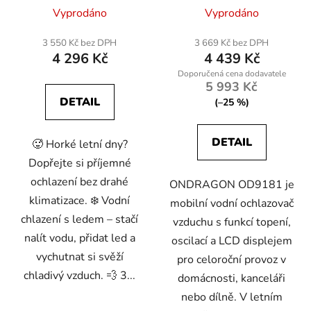
dálkové ovládání, LCD
ventilátorem, oscilací a
Vyprodáno
Vyprodáno
displej
LCD displejem
3 550 Kč bez DPH
3 669 Kč bez DPH
4 296 Kč
4 439 Kč
5 993 Kč
DETAIL
(–25 %)
DETAIL
🥵 Horké letní dny?
Dopřejte si příjemné
ochlazení bez drahé
ONDRAGON OD9181 je
klimatizace. ❄️ Vodní
mobilní vodní ochlazovač
chlazení s ledem – stačí
vzduchu s funkcí topení,
nalít vodu, přidat led a
oscilací a LCD displejem
vychutnat si svěží
pro celoroční provoz v
chladivý vzduch. 💨 3...
domácnosti, kanceláři
nebo dílně. V letním