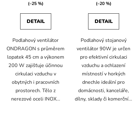
(–25 %)
(–20 %)
DETAIL
DETAIL
Podlahový ventilátor
Podlahový stojanový
ONDRAGON s průměrem
ventilátor 90W je určen
lopatek 45 cm a výkonem
pro efektivní cirkulaci
200 W zajišťuje účinnou
vzduchu a ochlazení
cirkulaci vzduchu v
místností v horkých
obytných i pracovních
dnechJe ideální pro
prostorech. Tělo z
domácnosti, kanceláře,
nerezové oceli INOX...
dílny, sklady či komerční...