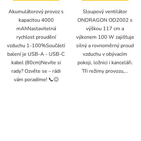
Akumulátorový provoz s
Sloupový ventilátor
kapacitou 4000
ONDRAGON OD2002 s
mAhNastavitelná
výškou 117 cm a
rychlost proudění
výkonem 100 W zajišťuje
vzduchu 1-100%Součástí
silný a rovnoměrný proud
balení je USB-A - USB-C
vzduchu v obývacím
kabel (80cm)Nevíte si
pokoji, ložnici i kanceláři.
rady? Ozvěte se – rádi
Tři režimy provozu,...
vám poradíme! 📞😊