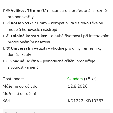
🔵
Velikost 75 mm (3")
– standardní profesionální rozměr
pro honovačky
📐
Rozsah 51–177 mm
– kompatibilita s širokou škálou
modelů honovacích nástrojů
💪
Odolná konstrukce
– dlouhá životnost i při intenzivním
profesionálním nasazení
🛠️
Univerzální využití
– vhodné pro dílny, řemeslníky i
domácí kutily
✅
Snadná údržba
– jednoduché čištění prodlužuje
životnost kamenů
Dostupnost
Skladem
(>5 ks)
Můžeme doručit do:
12.8.2026
Možnosti doručení
Kód:
KD1222_KD10357