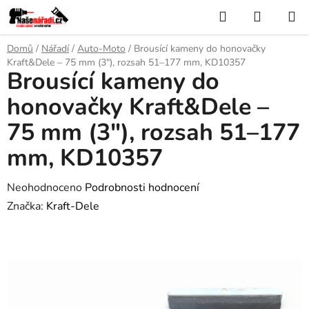
Přejít
Hledat
NÁKUP
na
KOŠÍK
obsah
Domů
/
Nářadí
/
Auto-Moto
/
Brousící kameny do honovačky
Kraft&Dele – 75 mm (3"), rozsah 51–177 mm, KD10357
Brousící kameny do
honovačky Kraft&Dele –
75 mm (3"), rozsah 51–177
mm, KD10357
Průměrné
Neohodnoceno
Podrobnosti hodnocení
hodnocení
Značka:
Kraft-Dele
produktu
je
0,0
z
5