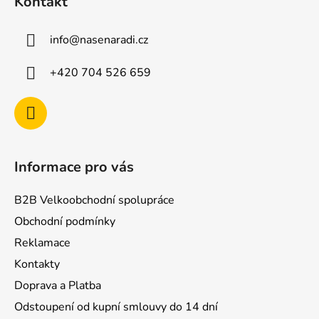
Kontakt
p
a
info
@
nasenaradi.cz
t
í
+420 704 526 659
Informace pro vás
B2B Velkoobchodní spolupráce
Obchodní podmínky
Reklamace
Kontakty
Doprava a Platba
Odstoupení od kupní smlouvy do 14 dní