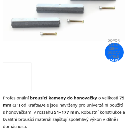
hvězdiček.
374 KČ
–75 %
Profesionální
brousící kameny do honovačky
o velikosti
75
mm (3")
od Kraft&Dele jsou navrženy pro univerzální použití
s honovačkami v rozsahu
51–177 mm
. Robustní konstrukce a
kvalitní brousící materiál zajišťují spolehlivý výkon v dílně i
domácnosti.