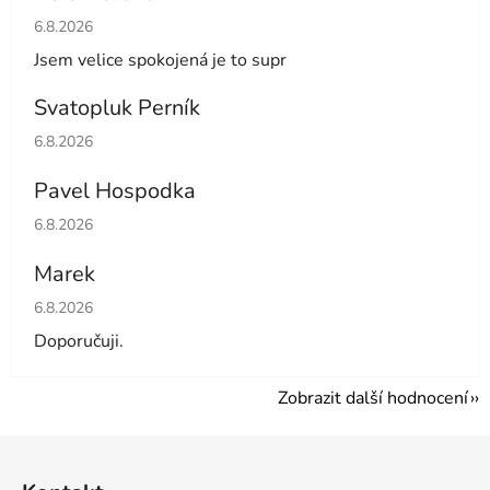
Hodnocení obchodu je 5 z 5 hvězdiček.
6.8.2026
Jsem velice spokojená je to supr
Svatopluk Perník
Hodnocení obchodu je 5 z 5 hvězdiček.
6.8.2026
Pavel Hospodka
Hodnocení obchodu je 5 z 5 hvězdiček.
6.8.2026
Marek
Hodnocení obchodu je 4 z 5 hvězdiček.
6.8.2026
Doporučuji.
Zobrazit další hodnocení
Z
á