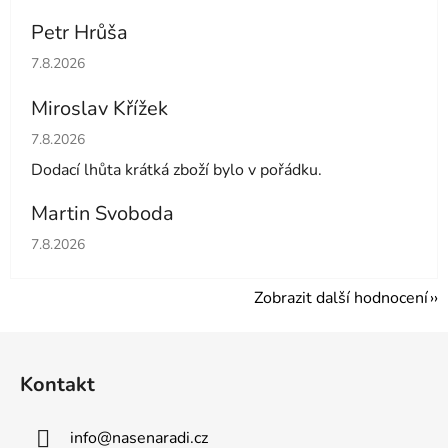
Petr Hrůša
Hodnocení obchodu je 5 z 5 hvězdiček.
7.8.2026
Miroslav Křížek
Hodnocení obchodu je 5 z 5 hvězdiček.
7.8.2026
Dodací lhůta krátká zboží bylo v pořádku.
Martin Svoboda
Hodnocení obchodu je 5 z 5 hvězdiček.
7.8.2026
Zobrazit další hodnocení
Z
á
Kontakt
p
a
info
@
nasenaradi.cz