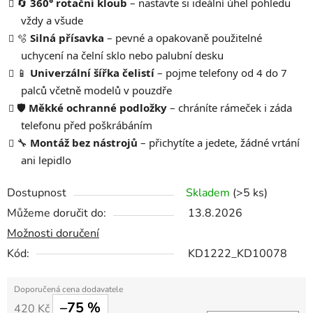
🔄
360° rotační kloub
– nastavte si ideální úhel pohledu
vždy a všude
🫧
Silná přísavka
– pevné a opakovaně použitelné
uchycení na čelní sklo nebo palubní desku
📱
Univerzální šířka čelistí
– pojme telefony od 4 do 7
palců včetně modelů v pouzdře
🛡️
Měkké ochranné podložky
– chráníte rámeček i záda
telefonu před poškrábáním
🔧
Montáž bez nástrojů
– přichytíte a jedete, žádné vrtání
ani lepidlo
Dostupnost
Skladem
(>5 ks)
Můžeme doručit do:
13.8.2026
Možnosti doručení
Kód:
KD1222_KD10078
–75 %
420 Kč