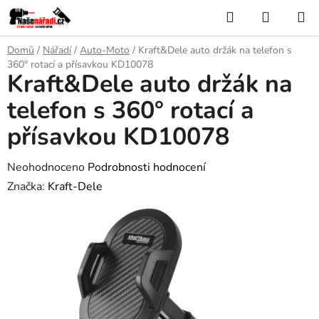
Přejít
Hledat
NÁKUP
na
KOŠÍK
obsah
Domů
/
Nářadí
/
Auto-Moto
/
Kraft&Dele auto držák na telefon s
360° rotací a přísavkou KD10078
Kraft&Dele auto držák na
telefon s 360° rotací a
přísavkou KD10078
Průměrné
Neohodnoceno
Podrobnosti hodnocení
hodnocení
Značka:
Kraft-Dele
produktu
je
0,0
z
5
hvězdiček.