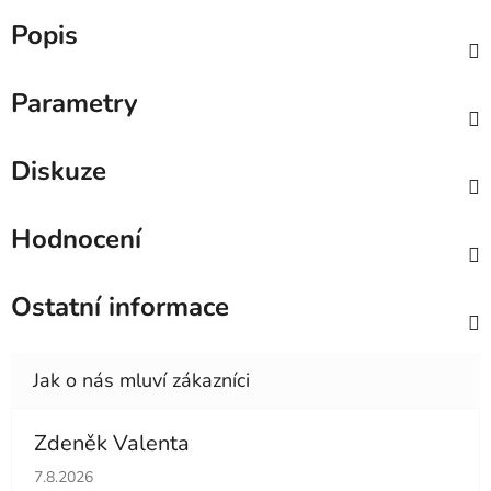
Popis
Parametry
Diskuze
Hodnocení
Ostatní informace
Zdeněk Valenta
Hodnocení obchodu je 5 z 5 hvězdiček.
7.8.2026