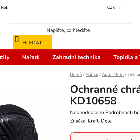
Reklamace
Kontakty
Doprava a Platba
Odstoupení od kupní
CZK
HLEDAT
tily
Nářadí
Zahradní technika
Topidla a
Domů
/
Nářadí
/
Auto-Moto
/
Ochran
Ochranné chrán
KD10658
Průměrné
Neohodnoceno
Podrobnosti ho
hodnocení
Značka:
Kraft-Dele
produktu
je