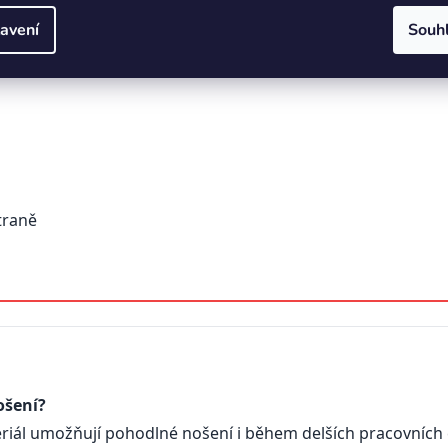
avení
Souh
traně
ošení?
iál umožňují pohodlné nošení i během delších pracovních č