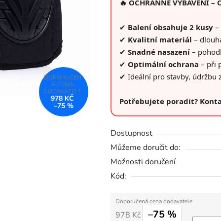
🔥 OCHRANNÉ VYBAVENÍ – Ch
0,0
z
✔
Balení obsahuje 2 kusy
– 
5
✔
Kvalitní materiál
– dlouhá
hvězdiček.
✔
Snadné nasazení
– pohodl
✔
Optimální ochrana
– při 
✔ Ideální pro stavby, údržbu 
978 KČ
Potřebujete poradit? Konta
–75 %
Dostupnost
Můžeme doručit do:
Možnosti doručení
Kód:
–75 %
978 Kč