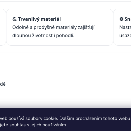
💪 Trvanlivý materiál
⚙️ S
Odolné a prodyšné materiály zajišťují
Nasta
dlouhou životnost i pohodlí.
usaze
adě
web používá soubory cookie. Dalším procházením tohoto webu
jete souhlas s jejich používáním.