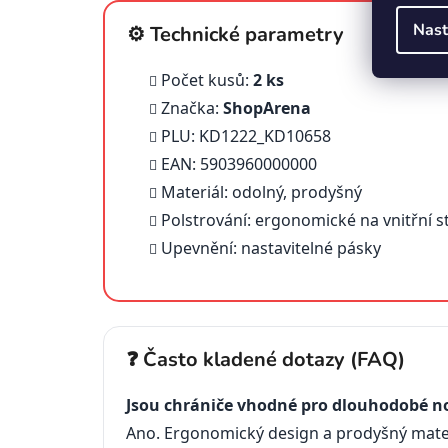
Nast
⚙️ Technické parametry
Počet kusů:
2 ks
Značka:
ShopArena
PLU: KD1222_KD10658
EAN: 5903960000000
Materiál: odolný, prodyšný
Polstrování: ergonomické na vnitřní s
Upevnění: nastavitelné pásky
❓ Často kladené dotazy (FAQ)
Jsou chrániče vhodné pro dlouhodobé n
Ano. Ergonomický design a prodyšný mater