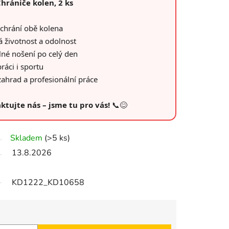
rániče kolen, 2 ks
chrání obě kolena
 životnost a odolnost
né nošení po celý den
práci i sportu
zahrad a profesionální práce
ktujte nás – jsme tu pro vás!
📞😊
Skladem
(>5 ks)
13.8.2026
KD1222_KD10658