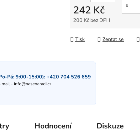
242 Kč
200 Kč bez DPH
Měrná cena:
Tisk
Zeptat se
Po-Pá: 9:00-15:00):
+420 704 526 659
-mail -
info@nasenaradi.cz
try
Hodnocení
Diskuze