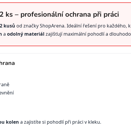
2 ks – profesionální ochrana při práci
 2 kusů
od značky ShopArena. Ideální řešení pro každého, k
n
a
odolný materiál
zajišťují maximální pohodlí a dlouhod
hrana
traně
evnění
ou kolen
a zajistíte si pohodlí při práci v kleku.