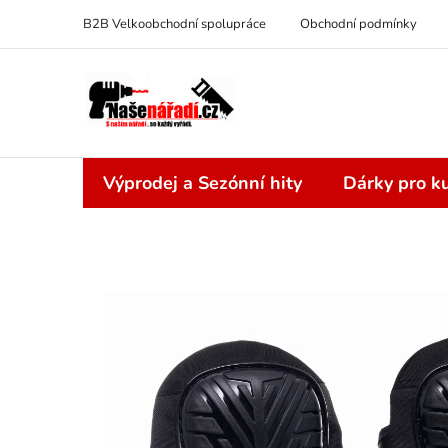
Přejít
B2B Velkoobchodní spolupráce
Obchodní podmínky
na
obsah
Výprodej a Sezónní hity
Dárky pro ku