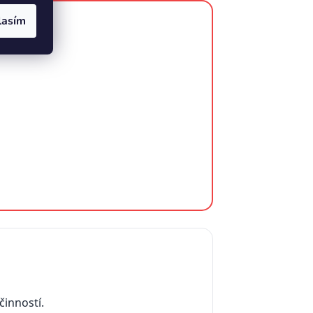
lasím
inností.