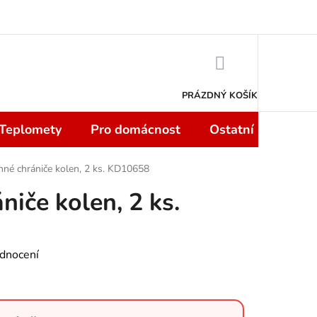
 smlouvy do 14 dní
Podmínky ochrany osobních údajů
Moje objedn
NÁKUPNÍ
KOŠÍK
PRÁZDNÝ KOŠÍK
 Teplomety
Pro domácnost
Ostatní
Sport
né chrániče kolen, 2 ks. KD10658
iče kolen, 2 ks.
dnocení