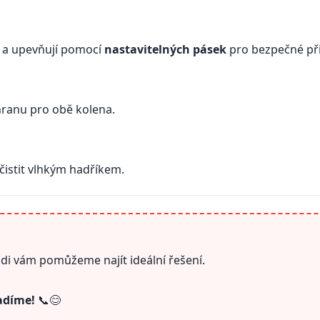
a a upevňují pomocí
nastavitelných pásek
pro bezpečné př
hranu pro obě kolena.
 čistit vlhkým hadříkem.
ádi vám pomůžeme najít ideální řešení.
radíme!
📞😊