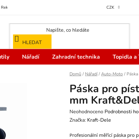
Reklamace
Kontakty
Doprava a Platba
Odstoupení od kupní
CZK
HLEDAT
tily
Nářadí
Zahradní technika
Topidla a
Domů
/
Nářadí
/
Auto-Moto
/
Páska
Páska pro pís
mm Kraft&De
Průměrné
Neohodnoceno
Podrobnosti ho
hodnocení
Značka:
Kraft-Dele
produktu
Profesionální měřící páska pro
je