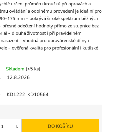
ychlé určení průměru kroužků při opravách a
mu ovládání a odolnému provedení je ideální pro
sah 90–175 mm – pokrývá široké spektrum běžných
– přesné odečtení hodnoty přímo ze stupnice bez
riál – dlouhá životnost i při pravidelném
í nasazení – vhodná pro opravárenské dílny i
le – ověřená kvalita pro profesionální i kutilské
Skladem
(>5 ks)
12.8.2026
KD1222_KD10564
DO KOŠÍKU