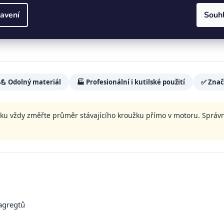
ělské stroje a průmyslová zařízení
avení
Souh
 správné velikosti pístního kroužku
před montáží, čímž předc
💪 Odolný materiál
🏭 Profesionální i kutilské použití
✅ Znač
u vždy změřte průměr stávajícího kroužku přímo v motoru. Správ
agregtů