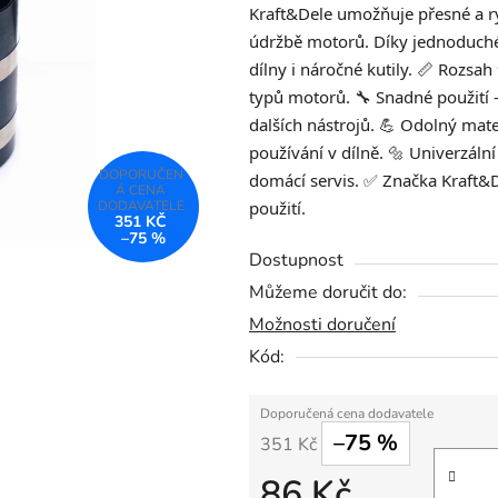
Kraft&Dele umožňuje přesné a r
0,0
údržbě motorů. Díky jednoduché
z
dílny i náročné kutily. 📏 Roz
5
typů motorů. 🔧 Snadné použití 
hvězdiček.
dalších nástrojů. 💪 Odolný mate
používání v dílně. 🔩 Univerzáln
domácí servis. ✅ Značka Kraft&De
použití.
351 KČ
–75 %
Dostupnost
Můžeme doručit do:
Možnosti doručení
Kód:
–75 %
351 Kč
86 Kč