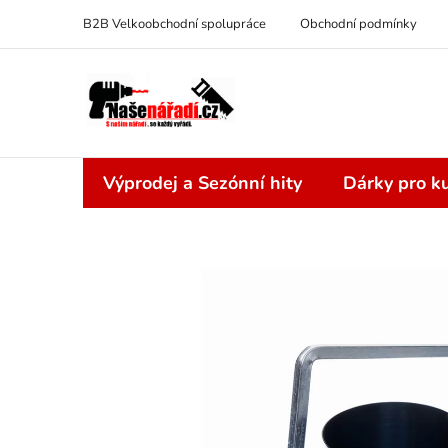
Přejít
B2B Velkoobchodní spolupráce
Obchodní podmínky
na
obsah
Výprodej a Sezónní hity
Dárky pro ku