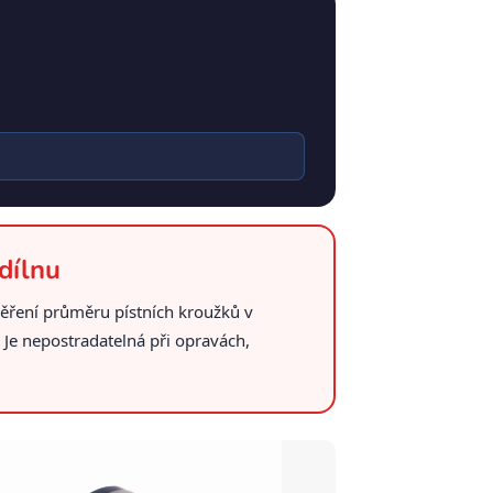
dílnu
měření průměru pístních kroužků v
 Je nepostradatelná při opravách,