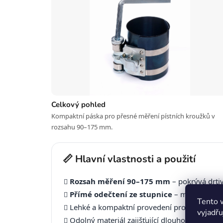
Celkový pohled
Kompaktní páska pro přesné měření pístních kroužků v
rozsahu 90–175 mm.
📏 Hlavní vlastnosti a použití
Rozsah měření 90–175 mm
– pokrývá drti
Přímé odečtení ze stupnice
– měření bez 
Tento 
Lehké a kompaktní provedení pro pohodlnou 
vyjadřu
Odolný materiál zajišťující dlouhou životno