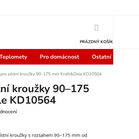
 smlouvy do 14 dní
Podmínky ochrany osobních údajů
Moje objedn
NÁKUPNÍ
KOŠÍK
PRÁZDNÝ KOŠÍK
 Teplomety
Pro domácnost
Ostatní
Sport
 pro pístní kroužky 90–175 mm Kraft&Dele KD10564
tní kroužky 90–175
le KD10564
dnocení
 pístní kroužky s rozsahem 90–175 mm od