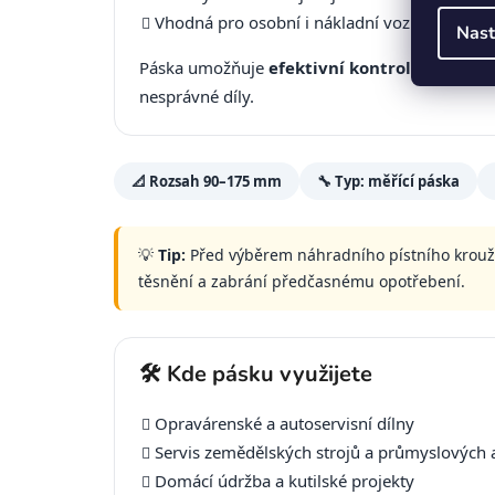
Vhodná pro osobní i nákladní vozidla, zeměd
Nast
Páska umožňuje
efektivní kontrolu a výběr
nesprávné díly.
📐 Rozsah 90–175 mm
🔧 Typ: měřící páska
💡
Tip:
Před výběrem náhradního pístního kroužk
těsnění a zabrání předčasnému opotřebení.
🛠️ Kde pásku využijete
Opravárenské a autoservisní dílny
Servis zemědělských strojů a průmyslových 
Domácí údržba a kutilské projekty