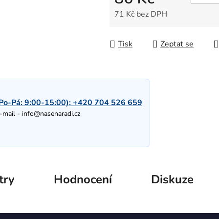
71 Kč bez DPH
Měrná cena:
Tisk
Zeptat se
Po-Pá: 9:00-15:00):
+420 704 526 659
-mail -
info@nasenaradi.cz
try
Hodnocení
Diskuze