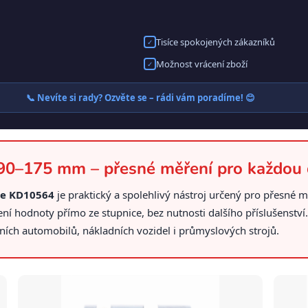
Tisíce spokojených zákazníků
✓
Možnost vrácení zboží
✓
📞 Nevíte si rady? Ozvěte se – rádi vám poradíme! 😊
 90–175 mm – přesné měření pro každou 
le KD10564
je praktický a spolehlivý nástroj určený pro přesné 
ní hodnoty přímo ze stupnice, bez nutnosti dalšího příslušenství.
ích automobilů, nákladních vozidel i průmyslových strojů.