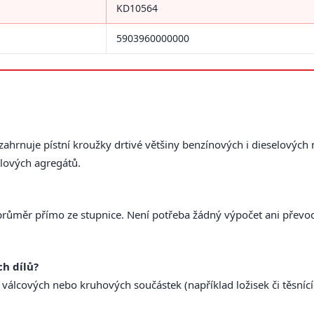
KD10564
5903960000000
rnuje pístní kroužky drtivé většiny benzínových i dieselových 
lových agregátů.
průměr přímo ze stupnice. Není potřeba žádný výpočet ani převo
ch dílů?
 válcových nebo kruhových součástek (například ložisek či těsní