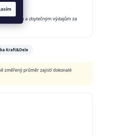
lasím
hází chybám a zbytečným výdajům za
ka Kraft&Dele
ně změřený průměr zajistí dokonalé