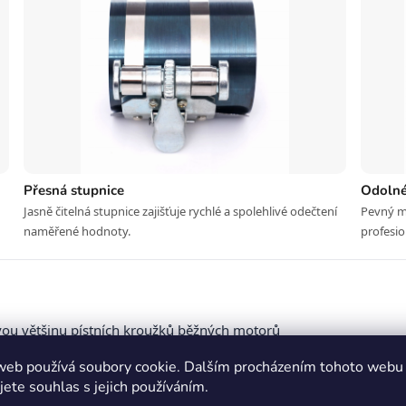
Přesná stupnice
Odolné
Jasně čitelná stupnice zajišťuje rychlé a spolehlivé odečtení
Pevný m
naměřené hodnoty.
profesio
vou většinu pístních kroužků běžných motorů
dalšího výpočtu nebo převodu
web používá soubory cookie. Dalším procházením tohoto webu
manipulaci i v těsných prostorech
jete souhlas s jejich používáním.
st při pravidelném dílenském provozu