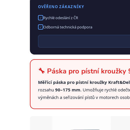
OVĚŘENO ZÁKAZNÍKY
Rychlé odeslání z ČR
✓
Odborná technická podpora
✓
🔧 Páska pro pístní kroužky
Měřící páska pro pístní kroužky Kraft&De
rozsahu
90–175 mm
. Umožňuje rychlé odečte
výměnách a seřizování pístů v motorech osobn