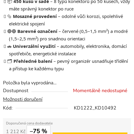
📦
450 kusů v sadě
– 8 typů konektorů po 50 kusech, vždy
máte správný konektor po ruce
🔩
Mosazné provedení
– odolné vůči korozi, spolehlivé
elektrické spojení
🔴🔵
Barevné označení
– červené (0,5–1,5 mm²) a modré
(1,5–2,5 mm²) pro snadnou orientaci
🚗
Univerzální využití
– automobily, elektronika, domácí
spotřebiče, energetické instalace
🗂️
Přehledné balení
– pevný organizér usnadňuje třídění
a přístup ke každému typu
Položka byla vyprodána…
Dostupnost
Momentálně nedostupné
Možnosti doručení
Kód:
KD1222_KD10492
–75 %
1 212 Kč