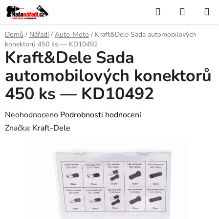
Přejít
Hledat
NÁKUP
na
KOŠÍK
obsah
Domů
/
Nářadí
/
Auto-Moto
/
Kraft&Dele Sada automobilových
konektorů 450 ks — KD10492
Kraft&Dele Sada
automobilových konektorů
450 ks — KD10492
Průměrné
Neohodnoceno
Podrobnosti hodnocení
hodnocení
Značka:
Kraft-Dele
produktu
je
0,0
z
5
hvězdiček.