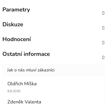
Parametry
Diskuze
Hodnocení
Ostatní informace
Oldřich Míška
Hodnocení obchodu je 5 z 5 hvězdiček.
8.8.2026
Zdeněk Valenta