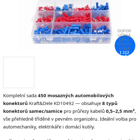
1 212
KČ
–75 %
Kompletní sada
450 mosazných automobilových
konektorů
Kraft&Dele KD10492 — obsahuje
8 typů
konektorů samec/samice
pro průřezy kabelů
0,5–2,5 mm²
,
vše přehledně tříděné v pevném organizéru. Ideální volba pro
automechaniky, elektrikáře i domácí kutily.