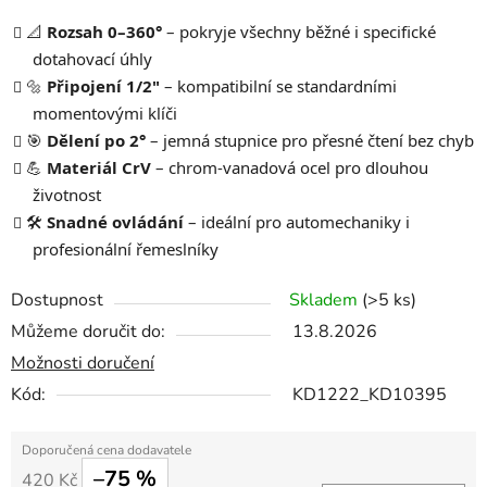
📐
Rozsah 0–360°
– pokryje všechny běžné i specifické
dotahovací úhly
🔩
Připojení 1/2"
– kompatibilní se standardními
momentovými klíči
🎯
Dělení po 2°
– jemná stupnice pro přesné čtení bez chyb
💪
Materiál CrV
– chrom-vanadová ocel pro dlouhou
životnost
🛠️
Snadné ovládání
– ideální pro automechaniky i
profesionální řemeslníky
Dostupnost
Skladem
(>5 ks)
Můžeme doručit do:
13.8.2026
Možnosti doručení
Kód:
KD1222_KD10395
–75 %
420 Kč