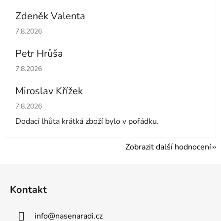
Zdeněk Valenta
Hodnocení obchodu je 5 z 5 hvězdiček.
7.8.2026
Petr Hrůša
Hodnocení obchodu je 5 z 5 hvězdiček.
7.8.2026
Miroslav Křížek
Hodnocení obchodu je 5 z 5 hvězdiček.
7.8.2026
Dodací lhůta krátká zboží bylo v pořádku.
Zobrazit další hodnocení
Z
á
Kontakt
p
a
info
@
nasenaradi.cz