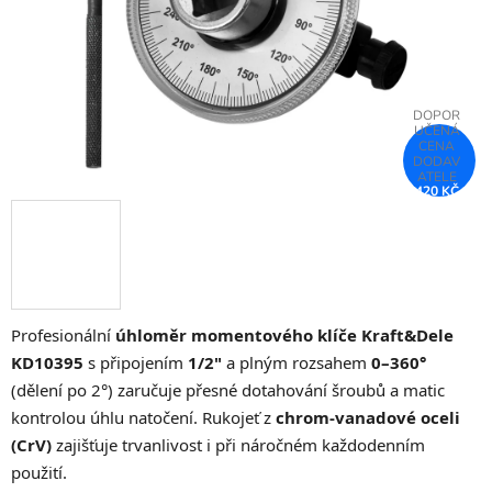
420 KČ
–75 %
Profesionální
úhloměr momentového klíče Kraft&Dele
KD10395
s připojením
1/2"
a plným rozsahem
0–360°
(dělení po 2°) zaručuje přesné dotahování šroubů a matic
kontrolou úhlu natočení. Rukojeť z
chrom-vanadové oceli
(CrV)
zajišťuje trvanlivost i při náročném každodenním
použití.