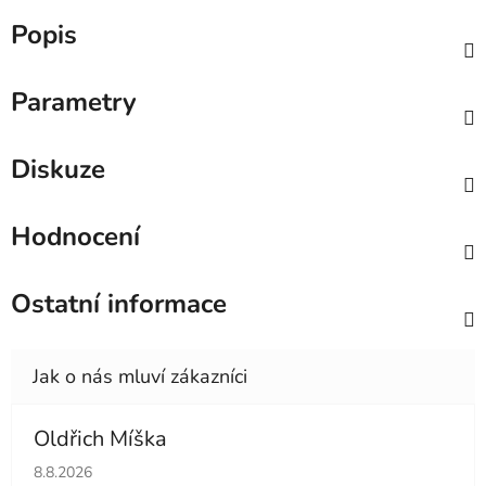
Popis
Parametry
Diskuze
Hodnocení
Ostatní informace
Oldřich Míška
Hodnocení obchodu je 5 z 5 hvězdiček.
8.8.2026