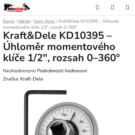
Přejít
Hledat
NÁKUP
na
KOŠÍK
obsah
Domů
/
Nářadí
/
Auto-Moto
/
Kraft&Dele KD10395 – Úhloměr
momentového klíče 1/2", rozsah 0–360°
Kraft&Dele KD10395 –
Úhloměr momentového
klíče 1/2", rozsah 0–360°
Průměrné
Neohodnoceno
Podrobnosti hodnocení
hodnocení
Značka:
Kraft-Dele
produktu
je
0,0
z
5
hvězdiček.