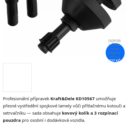
hvězdiček.
327 KČ
–75 %
Profesionální přípravek
Kraft&Dele KD10567
umožňuje
přesné vystředění spojkové lamely vůči přítlačnému kotouči a
setrvačníku — sada obsahuje
kovový kolík a 3 rozpínací
pouzdra
pro osobní i dodávková vozidla.