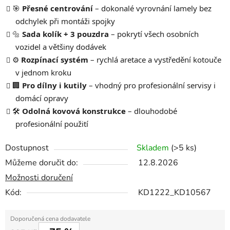
🎯
Přesné centrování
– dokonalé vyrovnání lamely bez
odchylek při montáži spojky
🔩
Sada kolík + 3 pouzdra
– pokrytí všech osobních
vozidel a většiny dodávek
⚙️
Rozpínací systém
– rychlá aretace a vystředění kotouče
v jednom kroku
🏢
Pro dílny i kutily
– vhodný pro profesionální servisy i
domácí opravy
🛠️
Odolná kovová konstrukce
– dlouhodobé
profesionální použití
Dostupnost
Skladem
(>5 ks)
Můžeme doručit do:
12.8.2026
Možnosti doručení
Kód:
KD1222_KD10567