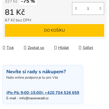
–75 %
327 Kč
81 Kč
67 Kč bez DPH
Měrná cena:
DO KOŠÍKU
Tisk
Zeptat se
Hlídat
Sdílet
Nevíte si rady s nákupem?
Naše online podpora je tu pro Vás
(Po-Pá: 9:00-15:00):
+420 704 526 659
E-mail -
info@nasenaradi.cz