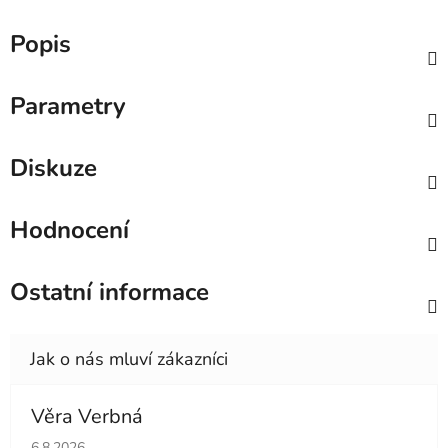
Popis
Parametry
Diskuze
Hodnocení
Ostatní informace
Věra Verbná
Hodnocení obchodu je 5 z 5 hvězdiček.
6.8.2026