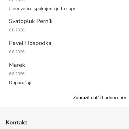
Jsem velice spokojená je to supr
Svatopluk Perník
Hodnocení obchodu je 5 z 5 hvězdiček.
6.8.2026
Pavel Hospodka
Hodnocení obchodu je 5 z 5 hvězdiček.
6.8.2026
Marek
Hodnocení obchodu je 4 z 5 hvězdiček.
6.8.2026
Doporučuji.
Zobrazit další hodnocení
Z
á
Kontakt
p