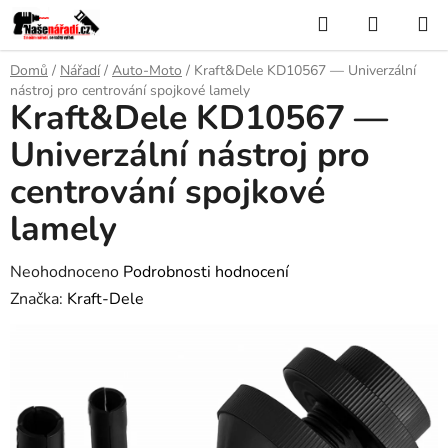
Přejít
Hledat
NÁKUP
na
KOŠÍK
obsah
Domů
/
Nářadí
/
Auto-Moto
/
Kraft&Dele KD10567 — Univerzální
nástroj pro centrování spojkové lamely
Kraft&Dele KD10567 —
Univerzální nástroj pro
centrování spojkové
lamely
Průměrné
Neohodnoceno
Podrobnosti hodnocení
hodnocení
Značka:
Kraft-Dele
produktu
je
0,0
z
5