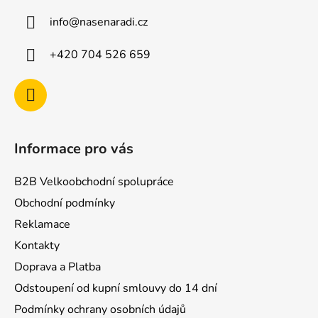
a
info
@
nasenaradi.cz
t
í
+420 704 526 659
Informace pro vás
B2B Velkoobchodní spolupráce
Obchodní podmínky
Reklamace
Kontakty
Doprava a Platba
Odstoupení od kupní smlouvy do 14 dní
Podmínky ochrany osobních údajů